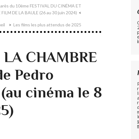
marès du 10ème FESTIVAL DU CINÉMA ET
ILM DE LA BAULE (26 au 30 juin 2024)
eil
Les films les plus attendus de 2025
de LA CHAMBRE
de Pedro
(au cinéma le 8
25)