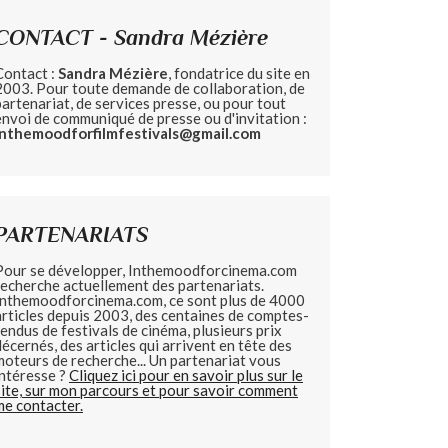
CONTACT - Sandra Mézière
Contact :
Sandra Mézière
, fondatrice du site en
2003. Pour toute demande de collaboration, de
partenariat, de services presse, ou pour tout
envoi de communiqué de presse ou d'invitation :
inthemoodforfilmfestivals@gmail.com
PARTENARIATS
Pour se développer, Inthemoodforcinema.com
recherche actuellement des partenariats.
Inthemoodforcinema.com, ce sont plus de 4000
articles depuis 2003, des centaines de comptes-
rendus de festivals de cinéma, plusieurs prix
décernés, des articles qui arrivent en tête des
moteurs de recherche... Un partenariat vous
intéresse ?
Cliquez ici pour en savoir plus sur le
site, sur mon parcours et pour savoir comment
me contacter.