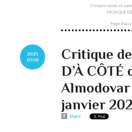
Compte-rendu et pal
MUSIQUE DE F
Page d'accu
Critique 
2025
07/01
D’À CÔTÉ 
Almodovar 
janvier 20
Share