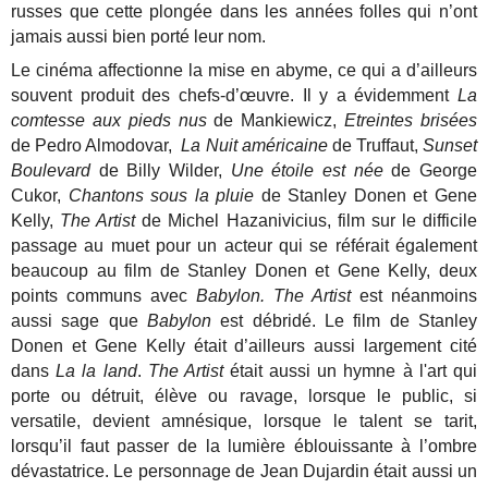
russes que cette plongée dans les années folles qui n’ont
jamais aussi bien porté leur nom.
Le cinéma affectionne la mise en abyme, ce qui a d’ailleurs
souvent produit des chefs-d’œuvre. Il y a évidemment
La
comtesse aux pieds nus
de Mankiewicz,
Etreintes brisées
de Pedro Almodovar,
La Nuit américaine
de Truffaut,
Sunset
Boulevard
de Billy Wilder,
Une étoile est née
de George
Cukor,
Chantons sous la pluie
de Stanley Donen et Gene
Kelly,
The Artist
de Michel Hazanivicius, film sur le difficile
passage au muet pour un acteur qui se référait également
beaucoup au film de Stanley Donen et Gene Kelly, deux
points communs avec
Babylon. The Artist
est néanmoins
aussi sage que
Babylon
est débridé. Le film de Stanley
Donen et Gene Kelly était d’ailleurs aussi largement cité
dans
La la land
.
The Artist
était aussi un hymne à l'art qui
porte ou détruit, élève ou ravage, lorsque le public, si
versatile, devient amnésique, lorsque le talent se tarit,
lorsqu’il faut passer de la lumière éblouissante à l’ombre
dévastatrice. Le personnage de Jean Dujardin était aussi un