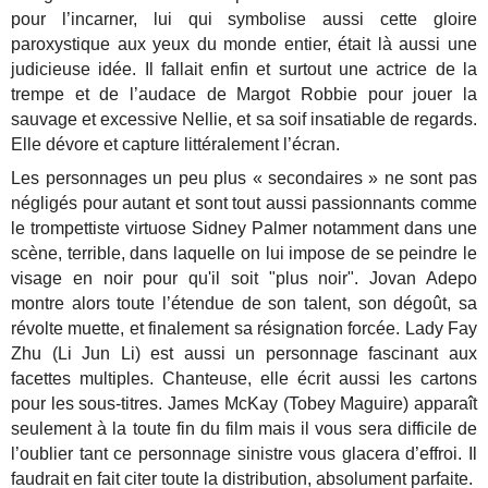
pour l’incarner, lui qui symbolise aussi cette gloire
paroxystique aux yeux du monde entier, était là aussi une
judicieuse idée. Il fallait enfin et surtout une actrice de la
trempe et de l’audace de Margot Robbie pour jouer la
sauvage et excessive Nellie, et sa soif insatiable de regards.
Elle dévore et capture littéralement l’écran.
Les personnages un peu plus « secondaires » ne sont pas
négligés pour autant et sont tout aussi passionnants comme
le trompettiste virtuose Sidney Palmer notamment dans une
scène, terrible, dans laquelle on lui impose de se peindre le
visage en noir pour qu'il soit "plus noir". Jovan Adepo
montre alors toute l’étendue de son talent, son dégoût, sa
révolte muette, et finalement sa résignation forcée. Lady Fay
Zhu (Li Jun Li) est aussi un personnage fascinant aux
facettes multiples. Chanteuse, elle écrit aussi les cartons
pour les sous-titres. James McKay (Tobey Maguire) apparaît
seulement à la toute fin du film mais il vous sera difficile de
l’oublier tant ce personnage sinistre vous glacera d’effroi. Il
faudrait en fait citer toute la distribution, absolument parfaite.