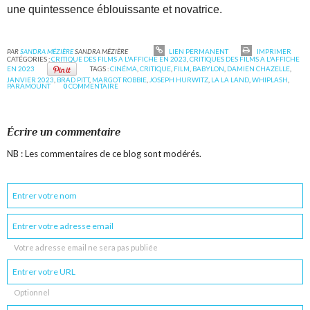
une quintessence éblouissante et novatrice.
PAR
SANDRA MÉZIÈRE
SANDRA MÉZIÈRE
LIEN PERMANENT
IMPRIMER
CATÉGORIES :
CRITIQUE DES FILMS A L'AFFICHE EN 2023
,
CRITIQUES DES FILMS A L'AFFICHE
EN 2023
TAGS :
CINÉMA
,
CRITIQUE
,
FILM
,
BABYLON
,
DAMIEN CHAZELLE
,
JANVIER 2023
,
BRAD PITT
,
MARGOT ROBBIE
,
JOSEPH HURWITZ
,
LA LA LAND
,
WHIPLASH
,
PARAMOUNT
0
COMMENTAIRE
Écrire un commentaire
NB : Les commentaires de ce blog sont modérés.
Votre adresse email ne sera pas publiée
Optionnel