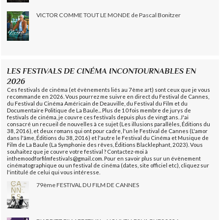
VICTOR COMME TOUT LE MONDE de Pascal Bonitzer
LES FESTIVALS DE CINÉMA INCONTOURNABLES EN
2026
Ces festivals de cinéma (et évènements liés au 7ème art) sont ceux que je vous
recommande en 2026. Vous pourrez me suivre en direct du Festival de Cannes,
du Festival du Cinéma Américain de Deauville, du Festival du Film et du
Documentaire Politique de La Baule... Plus de 10 fois membre de jurys de
festivals de cinéma, je couvre ces festivals depuis plus de vingt ans. J'ai
consacré un recueil de nouvelles à ce sujet (Les illusions parallèles, Éditions du
38, 2016), et deux romans qui ont pour cadre, l'un le Festival de Cannes (L'amor
dans l'âme, Éditions du 38, 2016) et l'autre le Festival du Cinéma et Musique de
Film de La Baule (La Symphonie des rêves, Éditions Blacklephant, 2023). Vous
souhaitez que je couvre votre festival ? Contactez-moi à
inthemoodforfilmfestivals@gmail.com. Pour en savoir plus sur un évènement
cinématographique ou un festival de cinéma (dates, site officiel etc), cliquez sur
l'intitulé de celui qui vous intéresse.
79ème FESTIVAL DU FILM DE CANNES