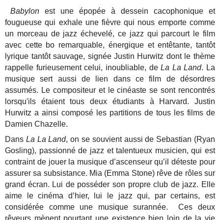
Babylon
est une épopée à dessein cacophonique et
fougueuse qui exhale une fièvre qui nous emporte comme
un morceau de jazz échevelé, ce jazz qui parcourt le film
avec cette bo remarquable, énergique et entêtante, tantôt
lyrique tantôt sauvage, signée Justin Hurwitz dont le thème
rappelle furieusement celui, inoubliable, de
La La Land
. La
musique sert aussi de lien dans ce film de désordres
assumés. Le compositeur et le cinéaste se sont rencontrés
lorsqu'ils étaient tous deux étudiants à Harvard. Justin
Hurwitz a ainsi composé les partitions de tous les films de
Damien Chazelle.
Dans
La La Land
, on se souvient aussi de Sebastian (Ryan
Gosling), passionné de jazz et talentueux musicien, qui est
contraint de jouer la musique d’ascenseur qu’il déteste pour
assurer sa subsistance. Mia (Emma Stone) rêve de rôles sur
grand écran. Lui de posséder son propre club de jazz. Elle
aime le cinéma d’hier, lui le jazz qui, par certains, est
considérée comme une musique surannée. Ces deux
rêveurs mènent pourtant une existence bien loin de la vie