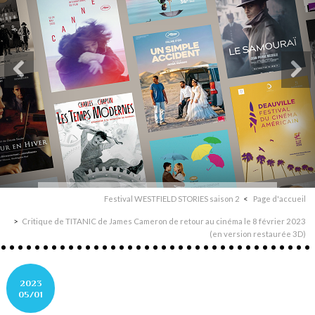
Festival WESTFIELD STORIES saison 2
Page d'accueil
Critique de TITANIC de James Cameron de retour au cinéma le 8 février 2023
(en version restaurée 3D)
2023
05/01