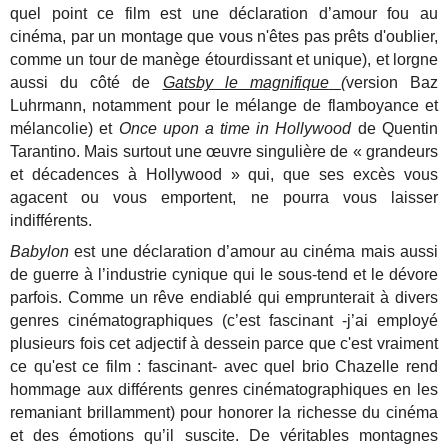
quel point ce film est une déclaration d’amour fou au
cinéma, par un montage que vous n'êtes pas prêts d'oublier,
comme un tour de manège étourdissant et unique), et lorgne
aussi du côté de
Gatsby le magnifique
(
version Baz
Luhrmann, notamment pour le mélange de flamboyance et
mélancolie) et
Once upon a time in Hollywood
de Quentin
Tarantino. Mais surtout une œuvre singulière de « grandeurs
et décadences à Hollywood » qui, que ses excès vous
agacent ou vous emportent, ne pourra vous laisser
indifférents.
Babylon
est une déclaration d’amour au cinéma mais aussi
de guerre à l’industrie cynique qui le sous-tend et le dévore
parfois. Comme un rêve endiablé qui emprunterait à divers
genres cinématographiques (c’est fascinant -j’ai employé
plusieurs fois cet adjectif à dessein parce que c'est vraiment
ce qu'est ce film : fascinant- avec quel brio Chazelle rend
hommage aux différents genres cinématographiques en les
remaniant brillamment) pour honorer la richesse du cinéma
et des émotions qu’il suscite. De véritables montagnes