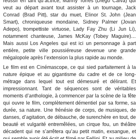
réussir en tant qu’actrice, Manny Torres (Diego Calva) qui
veut au départ avant tout assister à un tournage, Jack
Conrad (Brad Pitt), star du muet, Elinor St. John (Jean
Smart), chroniqueuse mondaine, Sidney Palmer (Jovan
Adepo), trompettiste virtuose, Lady Fay Zhu (Li Jun Li),
notamment chanteuse, James McKay (Tobey Maguire)…
Mais aussi Los Angeles qui est ici un personnage à part
entière, petite ville poussiéreuse devenue une grande
mégalopole après l’extension la plus rapide au monde.
Le film est en Cinémascope, ce qui sied parfaitement à la
nature épique et au gigantisme du cadre et de ce long-
métrage dans lequel tout est démesuré et délirant. Et
impressionnant. Tant de séquences sont de véritables
moments d’anthologie, à commencer par la scène de la fête
qui ouvre le film, complètement démentiel par sa forme, sa
durée, sa nature. Une frénésie de corps, de musiques, de
danses, d’agitation, de débauche, de surenchère en tout, de
beauté et vulgarité entremêlées, un cirque fou, un théâtre
décadent qui ne s’arrêtera qu’au petit matin, exsangue, et
qui semble avoir été écrit et filmé par Fellini. Et au milieu de