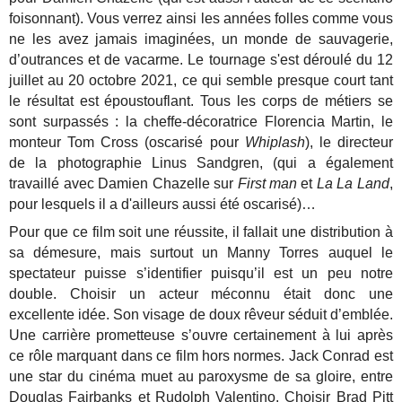
foisonnant). Vous verrez ainsi les années folles comme vous
ne les avez jamais imaginées, un monde de sauvagerie,
d’outrances et de vacarme. Le tournage s'est déroulé du 12
juillet au 20 octobre 2021, ce qui semble presque court tant
le résultat est époustouflant. Tous les corps de métiers se
sont surpassés : la cheffe-décoratrice Florencia Martin, le
monteur Tom Cross (oscarisé pour
Whiplash
), le directeur
de la photographie Linus Sandgren, (qui a également
travaillé avec Damien Chazelle sur
First man
et
La La Land
,
pour lesquels il a d'ailleurs aussi été oscarisé)…
Pour que ce film soit une réussite, il fallait une distribution à
sa démesure, mais surtout un Manny Torres auquel le
spectateur puisse s’identifier puisqu’il est un peu notre
double. Choisir un acteur méconnu était donc une
excellente idée. Son visage de doux rêveur séduit d’emblée.
Une carrière prometteuse s’ouvre certainement à lui après
ce rôle marquant dans ce film hors normes. Jack Conrad est
une star du cinéma muet au paroxysme de sa gloire, entre
Douglas Fairbanks et Rudolph Valentino. Choisir Brad Pitt