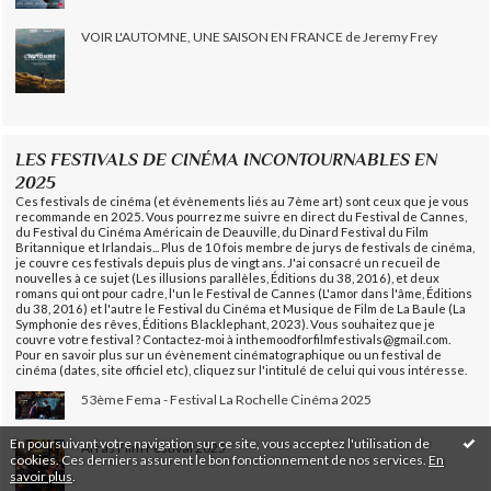
VOIR L'AUTOMNE, UNE SAISON EN FRANCE de Jeremy Frey
LES FESTIVALS DE CINÉMA INCONTOURNABLES EN
2025
Ces festivals de cinéma (et évènements liés au 7ème art) sont ceux que je vous
recommande en 2025. Vous pourrez me suivre en direct du Festival de Cannes,
du Festival du Cinéma Américain de Deauville, du Dinard Festival du Film
Britannique et Irlandais... Plus de 10 fois membre de jurys de festivals de cinéma,
je couvre ces festivals depuis plus de vingt ans. J'ai consacré un recueil de
nouvelles à ce sujet (Les illusions parallèles, Éditions du 38, 2016), et deux
romans qui ont pour cadre, l'un le Festival de Cannes (L'amor dans l'âme, Éditions
du 38, 2016) et l'autre le Festival du Cinéma et Musique de Film de La Baule (La
Symphonie des rêves, Éditions Blacklephant, 2023). Vous souhaitez que je
couvre votre festival ? Contactez-moi à inthemoodforfilmfestivals@gmail.com.
Pour en savoir plus sur un évènement cinématographique ou un festival de
cinéma (dates, site officiel etc), cliquez sur l'intitulé de celui qui vous intéresse.
53ème Fema - Festival La Rochelle Cinéma 2025
En poursuivant votre navigation sur ce site, vous acceptez l'utilisation de
Arras Film Festival 2025
cookies. Ces derniers assurent le bon fonctionnement de nos services.
En
savoir plus
.