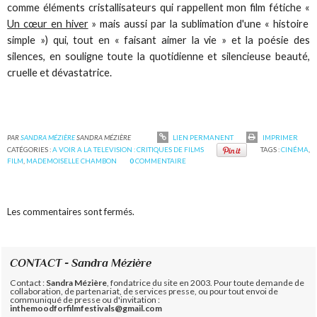
comme éléments cristallisateurs qui rappellent mon film fétiche «
Un cœur en hiver
» mais aussi par la sublimation d'une « histoire
simple ») qui, tout en « faisant aimer la vie » et la poésie des
silences, en souligne toute la quotidienne et silencieuse beauté,
cruelle et dévastatrice.
PAR
SANDRA MÉZIÈRE
SANDRA MÉZIÈRE
LIEN PERMANENT
IMPRIMER
CATÉGORIES :
A VOIR A LA TELEVISION : CRITIQUES DE FILMS
TAGS :
CINÉMA
,
FILM
,
MADEMOISELLE CHAMBON
0
COMMENTAIRE
Les commentaires sont fermés.
CONTACT - Sandra Mézière
Contact :
Sandra Mézière
, fondatrice du site en 2003. Pour toute demande de
collaboration, de partenariat, de services presse, ou pour tout envoi de
communiqué de presse ou d'invitation :
inthemoodforfilmfestivals@gmail.com