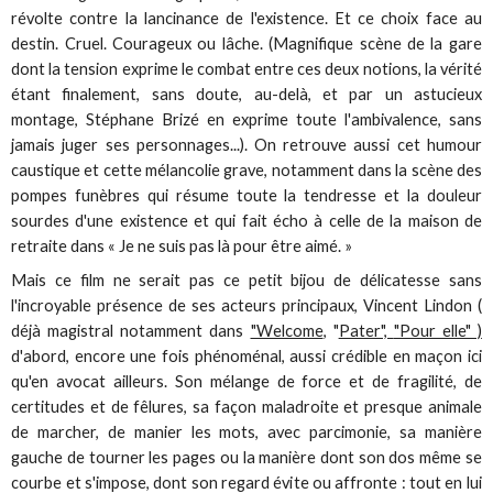
révolte contre la lancinance de l'existence. Et ce choix face au
destin. Cruel. Courageux ou lâche. (Magnifique scène de la gare
dont la tension exprime le combat entre ces deux notions, la vérité
étant finalement, sans doute, au-delà, et par un astucieux
montage, Stéphane Brizé en exprime toute l'ambivalence, sans
jamais juger ses personnages...). On retrouve aussi cet humour
caustique et cette mélancolie grave, notamment dans la scène des
pompes funèbres qui résume toute la tendresse et la douleur
sourdes d'une existence et qui fait écho à celle de la maison de
retraite dans « Je ne suis pas là pour être aimé. »
Mais ce film ne serait pas ce petit bijou de délicatesse sans
l'incroyable présence de ses acteurs principaux, Vincent Lindon (
déjà magistral notamment dans
"Welcome
, "
Pater",
"Pour elle" )
d'abord, encore une fois phénoménal, aussi crédible en maçon ici
qu'en avocat ailleurs. Son mélange de force et de fragilité, de
certitudes et de fêlures, sa façon maladroite et presque animale
de marcher, de manier les mots, avec parcimonie, sa manière
gauche de tourner les pages ou la manière dont son dos même se
courbe et s'impose, dont son regard évite ou affronte : tout en lui