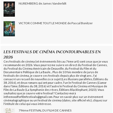
NUREMBERG de James Vanderbilt
VICTOR COMME TOUT LE MONDE de Pascal Bonitzer
LES FESTIVALS DE CINÉMA INCONTOURNABLES EN
2026
Ces festivals de cinéma (et évènements liés au 7ème art) sont ceux que je vous
recommande en 2026. Vous pourrez me suivre en direct du Festival de Cannes,
du Festival du Cinéma Américain de Deauville, du Festival du Film et du
Documentaire Politique de La Baule... Plus de 10 fois membre de jurys de
festivals de cinéma, je couvre ces festivals depuis plus de vingt ans. J'ai
consacré un recueil de nouvelles à ce sujet (Les illusions parallèles, Éditions du
38, 2016), et deux romans qui ont pour cadre, l'un le Festival de Cannes (L'amor
dans l'âme, Éditions du 38, 2016) et l'autre le Festival du Cinéma et Musique de
Film de La Baule (La Symphonie des rêves, Éditions Blacklephant, 2023). Vous
souhaitez que je couvre votre festival ? Contactez-moi à
inthemoodforfilmfestivals@gmail.com. Pour en savoir plus sur un évènement
cinématographique ou un festival de cinéma (dates, site officiel etc), cliquez sur
l'intitulé de celui qui vous intéresse.
79ème FESTIVAL DU FILM DE CANNES