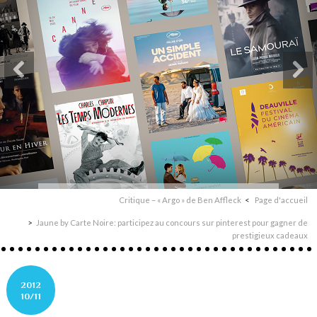
Critique – « Argo » de Ben Affleck
Page d'accueil
Jaune by Carte Noire: participez au concours sur pinterest pour gagner de
prestigieux cadeaux
2012
10/11