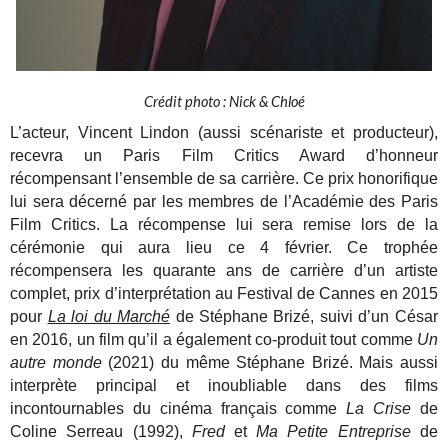
Crédit photo : Nick & Chloé
L’acteur, Vincent Lindon (aussi scénariste et producteur),
recevra un Paris Film Critics Award d’honneur
récompensant
l’ensemble de sa carrière. Ce prix honorifique
lui sera décerné
par les membres de l’Académie des Paris
Film Critics
.
La récompense lui sera remise lors de la
cérémonie qui aura
lieu ce 4 février.
Ce trophée
récompensera les quarante ans de carrière d’un
artiste
complet, prix d’interprétation au Festival de Cannes en
2015
pour
La loi du Marché
de Stéphane Brizé, suivi d’un César
en
2016, un film qu’il a également co-produit tout comme
Un
autre
monde
(2021) du même Stéphane Brizé. Mais aussi
interprète
principal et inoubliable dans des films
incontournables du
cinéma français comme
La Crise
de
Coline Serreau (1992),
Fred
et
Ma Petite Entreprise
de