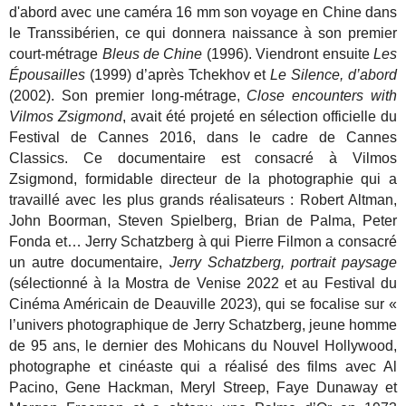
d'abord avec une caméra 16 mm son voyage en Chine dans
le Transsibérien, ce qui donnera naissance à son premier
court-métrage
Bleus de Chine
(1996). Viendront ensuite
Les
Épousailles
(1999) d’après Tchekhov et
Le Silence, d’abord
(2002). Son premier long-métrage,
Close encounters with
Vilmos Zsigmond
, avait été projeté en sélection officielle du
Festival de Cannes 2016, dans le cadre de Cannes
Classics. Ce documentaire est consacré à Vilmos
Zsigmond, formidable directeur de la photographie qui a
travaillé avec les plus grands réalisateurs : Robert Altman,
John Boorman, Steven Spielberg, Brian de Palma, Peter
Fonda et… Jerry Schatzberg à qui Pierre Filmon a consacré
un autre documentaire,
Jerry Schatzberg, portrait paysage
(sélectionné à la Mostra de Venise 2022 et au Festival du
Cinéma Américain de Deauville 2023), qui se focalise sur «
l’univers photographique de Jerry Schatzberg, jeune homme
de 95 ans, le dernier des Mohicans du Nouvel Hollywood,
photographe et cinéaste qui a réalisé des films avec Al
Pacino, Gene Hackman, Meryl Streep, Faye Dunaway et