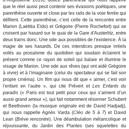
que le réel aussi peut contenir ses évasions poétiques, une
parenthèse ouverte et close par les rails de la voie ferrée qui
défilent. Cette parenthèse, c’est celle de la rencontre entre
Marion (Laëtitia Eïdo) et Grégoire (Pierre Rochefort) qui se
croisent par hasard sur le quai de la Gare d'Austerlitz, entre
deux trains donc. Une ode aux possibles de l'existence. À la
magie de ses hasards. De ces interstices presque irréels
volés au prosaïsme du quotidien qui soudain éclairent le
présent comme ce rayon de soleil qui balaie et illumine le
visage de Marion. Une ode aux rêves (qui ont aidé Grégoire
à vivre) et à l'imaginaire (celui du spectateur qui se fait son
propre cinéma). Un film qui nous dit que « aimer, c'est voir
l'enfant en l'autre », qui cite Prévert et
Les Enfants du
paradis
(« Paris est tout petit pour ceux qui s’aiment d’un
aussi grand amour »), qui fait notamment résonner Schubert
et Beethoven (la musique originale est de David Hadjadj),
qui nous rappelle Agnès Varda (
Cléo de 5 à 7
) et David
Lean (
Brève rencontre
). Une déambulation mélancolique et
réjouissante, du Jardin des Plantes (ses squelettes du