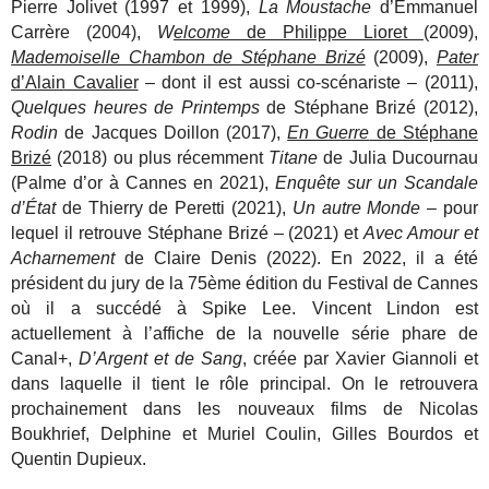
Pierre Jolivet (1997 et 1999),
La Moustache
d’Emmanuel
Carrère (2004),
W
elcome
de Philippe
Lioret
(2009),
Mademoiselle Chambon de Stéphane Brizé
(2009),
Pater
d’Alain Cavalier
– dont il est aussi co-scénariste – (2011),
Quelques heures de Printemps
de Stéphane Brizé (2012),
Rodin
de
Jacques Doillon (2017),
En Guerre
de Stéphane
Brizé
(2018) ou
plus récemment
Titane
de Julia Ducournau
(Palme d’or à Cannes
en 2021),
Enquête sur un Scandale
d’État
de Thierry de Peretti
(2021),
Un autre Monde
– pour
lequel il retrouve Stéphane Brizé –
(2021) et
Avec Amour et
Acharnement
de Claire Denis (2022).
En 2022, il a été
président du jury de la 75ème
édition du Festival de Cannes
où il a succédé à Spike Lee.
Vincent Lindon est
actuellement à l’affiche de la nouvelle série phare de
Canal+,
D’Argent et de Sang
, créée par Xavier
Giannoli et
dans laquelle il tient le rôle principal. On le retrouvera
prochainement dans les nouveaux films de Nicolas
Boukhrief, Delphine et Muriel Coulin, Gilles Bourdos et
Quentin Dupieux.