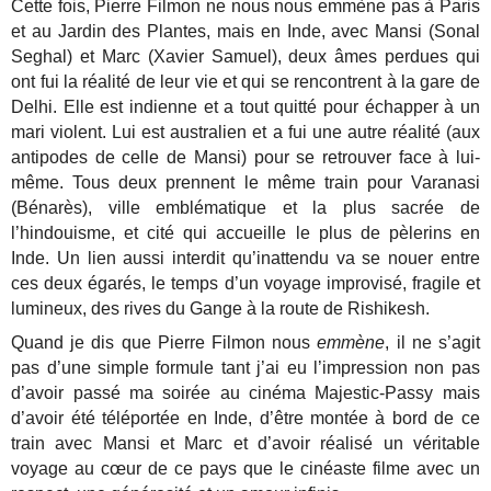
Cette fois, Pierre Filmon ne nous nous emmène pas à Paris
et au Jardin des Plantes, mais en Inde, avec Mansi (Sonal
Seghal) et Marc (Xavier Samuel), deux âmes perdues qui
ont fui la réalité de leur vie et qui se rencontrent à la gare de
Delhi. Elle est indienne et a tout quitté pour échapper à un
mari violent. Lui est australien et a fui une autre réalité (aux
antipodes de celle de Mansi) pour se retrouver face à lui-
même. Tous deux prennent le même train pour Varanasi
(Bénarès), ville emblématique et la plus sacrée de
l’hindouisme, et cité qui accueille le plus de pèlerins en
Inde. Un lien aussi interdit qu’inattendu va se nouer entre
ces deux égarés, le temps d’un voyage improvisé, fragile et
lumineux, des rives du Gange à la route de Rishikesh.
Quand je dis que Pierre Filmon nous
emmène
, il ne s’agit
pas d’une simple formule tant j’ai eu l’impression non pas
d’avoir passé ma soirée au cinéma Majestic-Passy mais
d’avoir été téléportée en Inde, d’être montée à bord de ce
train avec Mansi et Marc et d’avoir réalisé un véritable
voyage au cœur de ce pays que le cinéaste filme avec un