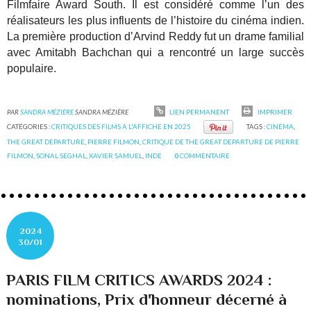
Filmfaire Award South. Il est considéré comme l’un des
réalisateurs les plus influents de l’histoire du cinéma indien.
La première production d’Arvind Reddy fut un drame familial
avec Amitabh Bachchan qui a rencontré un large succès
populaire.
PAR
SANDRA MÉZIÈRE
SANDRA MÉZIÈRE
LIEN PERMANENT
IMPRIMER
CATÉGORIES :
CRITIQUES DES FILMS A L'AFFICHE EN 2025
TAGS :
CINÉMA
,
THE GREAT DEPARTURE
,
PIERRE FILMON
,
CRITIQUE DE THE GREAT DEPARTURE DE PIERRE
FILMON
,
SONAL SEGHAL
,
XAVIER SAMUEL
,
INDE
0
COMMENTAIRE
2024
30/01
PARIS FILM CRITICS AWARDS 2024 :
nominations, Prix d'honneur décerné à