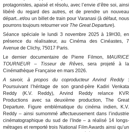
protagonistes, apaisé et résolu, avec l’envie d’être soi, ainsi
libéré du regard des autres, et de prendre un nouveau
départ...et/ou un billet de train pour Varanasi (à défaut, nous
pourrons toujours retourner voir
The Great Departure
).
Séance spéciale le lundi 3 novembre 2025 à 19H30, en
présence du réalisateur, au Cinéma des Cinéastes, 7
Avenue de Clichy, 75017 Paris.
Le dernier documentaire de Pierre Filmon,
MAURICE
TOURNEUR – Tisseur de Rêves
, sera projeté à la
Cinémathèque Française en mars 2026.
A savoir, à propos du coproducteur Arvind Reddy
:
Poursuivant l’héritage de son grand-père Kadiri Venkata
Reddy (K.V. Reddy), Arvind Reddy relance KVR
Productions avec sa deuxième production, The Great
Departure. Figure emblématique du cinéma indien, K.V.
Reddy – ainsi surnommé affectueusement dans l’industrie
cinématographique du sud de l’Inde – a réalisé 14 longs-
métrages et remporté trois National Film Awards ainsi qu’un