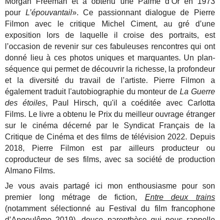
Morgan Freeman et a obtenu une Palme d’Or en 1973
pour
L’épouvantail
». Ce passionnant dialogue de Pierre
Filmon avec le critique Michel Ciment, au gré d’une
exposition lors de laquelle il croise des portraits, est
l’occasion de revenir sur ces fabuleuses rencontres qui ont
donné lieu à ces photos uniques et marquantes. Un plan-
séquence qui permet de découvrir la richesse, la profondeur
et la diversité du travail de l’artiste. Pierre Filmon a
également traduit l'autobiographie du monteur de
La Guerre
des étoiles
, Paul Hirsch, qu'il a coéditée avec Carlotta
Films. Le livre a obtenu le Prix du meilleur ouvrage étranger
sur le cinéma décerné par le Syndicat Français de la
Critique de Cinéma et des films de télévision 2022. Depuis
2018, Pierre Filmon est par ailleurs producteur ou
coproducteur de ses films, avec sa société de production
Almano Films.
Je vous avais partagé ici mon enthousiasme pour son
premier long métrage de fiction,
Entre deux trains
(notamment sélectionné au Festival du film francophone
d’Angoulême 2019), douce parenthèse qui nous rappelle