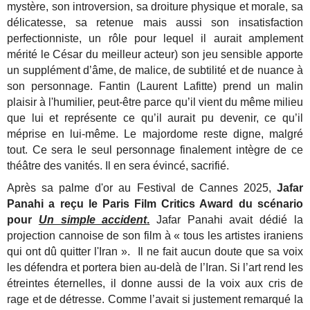
mystère, son introversion, sa droiture physique et morale, sa
délicatesse, sa retenue mais aussi son insatisfaction
perfectionniste, un rôle pour lequel il aurait amplement
mérité le César du meilleur acteur) son jeu sensible apporte
un supplément d’âme, de malice, de subtilité et de nuance à
son personnage. Fantin (Laurent Lafitte) prend un malin
plaisir à l'humilier, peut-être parce qu’il vient du même milieu
que lui et représente ce qu’il aurait pu devenir, ce qu’il
méprise en lui-même. Le majordome reste digne, malgré
tout. Ce sera le seul personnage finalement intègre de ce
théâtre des vanités. Il en sera évincé, sacrifié.
Après sa palme d'or au Festival de Cannes 2025,
Jafar
Panahi a reçu le Paris Film Critics Award du scénario
pour
Un simple accident
.
Jafar Panahi avait dédié la
projection cannoise de son film à « tous les artistes iraniens
qui ont dû quitter l'Iran ». Il ne fait aucun doute que sa voix
les défendra et portera bien au-delà de l’Iran. Si l’art rend les
étreintes éternelles, il donne aussi de la voix aux cris de
rage et de détresse. Comme l’avait si justement remarqué la