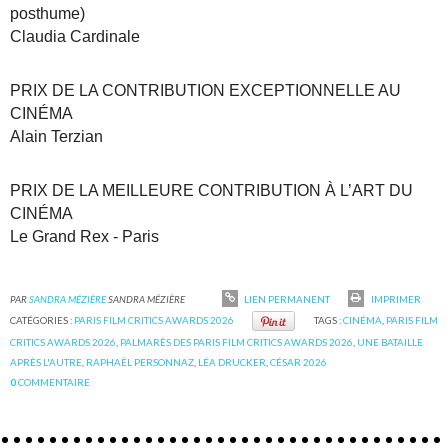
posthume)
Claudia Cardinale
PRIX DE LA CONTRIBUTION EXCEPTIONNELLE AU
CINÉMA
Alain Terzian
PRIX DE LA MEILLEURE CONTRIBUTION À L’ART DU
CINÉMA
Le Grand Rex - Paris
PAR
SANDRA MÉZIÈRE
SANDRA MÉZIÈRE
LIEN PERMANENT
IMPRIMER
CATÉGORIES :
PARIS FILM CRITICS AWARDS 2026
TAGS :
CINÉMA
,
PARIS FILM
CRITICS AWARDS 2026
,
PALMARÈS DES PARIS FILM CRITICS AWARDS 2026
,
UNE BATAILLE
APRÈS L'AUTRE
,
RAPHAËL PERSONNAZ
,
LÉA DRUCKER
,
CÉSAR 2026
0
COMMENTAIRE