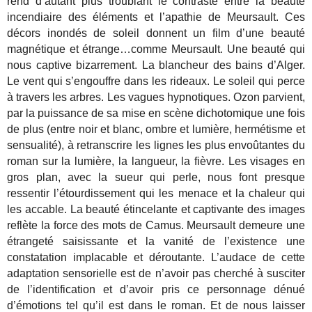
rend d’autant plus troublant le contraste entre la beauté
incendiaire des éléments et l’apathie de Meursault.
Ces
décors inondés de soleil donnent un film d’une beauté
magnétique et étrange…comme Meursault. Une beauté qui
nous captive bizarrement. La blancheur des bains d’Alger.
Le vent qui s’engouffre dans les rideaux. Le soleil qui perce
à travers les arbres. Les vagues hypnotiques. Ozon parvient,
par la puissance de sa mise en scène dichotomique une fois
de plus (entre noir et blanc, ombre et lumière, hermétisme et
sensualité), à retranscrire les lignes les plus envoûtantes du
roman sur la lumière, la langueur, la fièvre. Les visages en
gros plan, avec la sueur qui perle, nous font presque
ressentir l’étourdissement qui les menace et la chaleur qui
les accable. La beauté étincelante et captivante des images
reflète la force des mots de Camus. Meursault demeure une
étrangeté saisissante et la vanité de l’existence une
constatation implacable et déroutante. L’audace de cette
adaptation sensorielle est de n’avoir pas cherché à susciter
de l’identification et d’avoir pris ce personnage dénué
d’émotions tel qu’il est dans le roman. Et de nous laisser