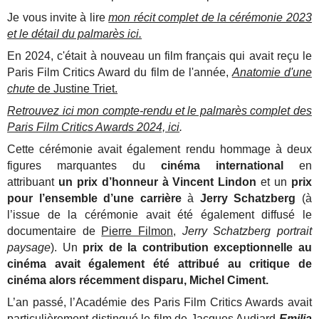
Je vous invite à lire
mon récit complet de la cérémonie 2023
et le détail du palmarès ici.
En 2024, c'était à nouveau un film français qui avait reçu le
Paris Film Critics Award du film de l'année,
Anatomie d'une
chute
de Justine Triet.
Retrouvez ici mon compte-rendu et le palmarès complet des
Paris Film Critics Awards 2024, ici
.
Cette cérémonie avait également rendu hommage à deux
figures marquantes du
cinéma international
en
attribuant
un prix d’honneur à Vincent Lindon
et un
prix
pour l’ensemble d’une carrière
à
Jerry Schatzberg
(à
l’issue de la cérémonie avait été également diffusé le
documentaire de
Pierre Filmon
,
Jerry Schatzberg portrait
paysage
). Un
prix de la contribution exceptionnelle au
cinéma avait également été attribué au critique de
cinéma alors récemment disparu, Michel Ciment.
L’an passé, l’Académie des Paris Film Critics Awards avait
particulièrement distingué le film de Jacques Audiard
Emilia