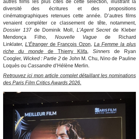
autres films les plus cités de cette sélection, illustrant la
diversité des écritures et des propositions
cinématographiques retenues cette année. D’autres films
venaient compléter ce classement de tête, notamment,
Dossier 137
de Dominik Moll,
L’Agent Secret
de Kleber
Mendonça Filho,
Nouvelle Vague
de Richard
Linklater,
L’Étranger
de François Ozon
,
La Femme la plus
riche du monde
de Thierry Klifa
,
Sinners
de Ryan
Coogler,
Wicked : Partie 2
de John M. Chu,
Nino
de Pauline
Loquès ou
Cassandre
d’Hélène Merlin.
Retrouvez ici mon article complet détaillant les nominations
des Paris Film Critics Awards 2026.