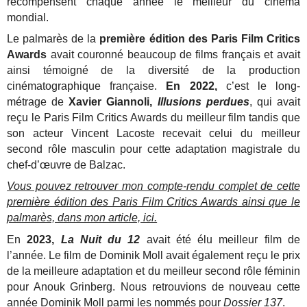
récompensent chaque année le meilleur du cinéma
mondial.
Le palmarès de la
première édition des Paris Film Critics
Awards
avait couronné beaucoup de films français et avait
ainsi témoigné de la diversité de la production
cinématographique française.
En 2022,
c’est le long-
métrage de
Xavier Giannoli,
Illusions perdues
, qui avait
reçu le Paris Film Critics Awards du meilleur film tandis que
son acteur Vincent Lacoste recevait celui du meilleur
second rôle masculin pour cette adaptation magistrale du
chef-d’œuvre de Balzac.
Vous pouvez retrouver mon compte-rendu complet de cette
première édition des Paris Film Critics Awards ainsi que le
palmarès, dans mon article, ici.
En
2023,
La Nuit du 12
avait été élu meilleur film de
l’année. Le film de Dominik Moll avait également reçu le prix
de la meilleure adaptation et du meilleur second rôle féminin
pour Anouk Grinberg. Nous retrouvions de nouveau cette
année Dominik Moll parmi les nommés pour
Dossier 137
.