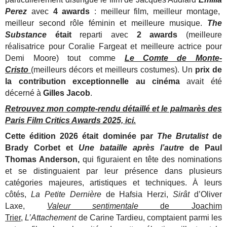
Perez
avec
4 awards
: meilleur film, meilleur montage,
meilleur second rôle féminin et meilleure musique.
The
Substance
était
reparti avec
2 awards
(meilleure
réalisatrice pour Coralie Fargeat et meilleure actrice pour
Demi Moore) tout comme
Le Comte de Monte-
Cristo
(meilleurs décors et meilleurs costumes). Un
prix de
la contribution exceptionnelle au cinéma
avait été
décerné à
Gilles Jacob
.
Retrouvez mon compte-rendu détaillé et le palmarès des
Paris Film Critics Awards 2025, ici.
Cette édition 2026 était dominée par
The Brutalist
de
Brady Corbet et
Une bataille après l’autre
de Paul
Thomas Anderson,
qui figuraient en tête des nominations
et se distinguaient par leur présence dans plusieurs
catégories majeures, artistiques et techniques. À leurs
côtés,
La Petite Dernière
de Hafsia Herzi,
Sirât
d’Oliver
Laxe,
Valeur sentimentale
de Joachim
Trier
,
L’Attachement
de Carine Tardieu, comptaient parmi les