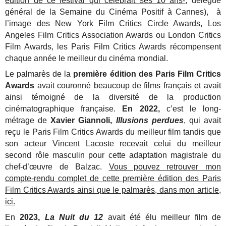
édition de ce festival
qui célébrait ses 10 ans-
, délégué
général de la Semaine du Cinéma Positif à Cannes), à
l’image des New York Film Critics Circle Awards, Los
Angeles Film Critics Association Awards ou London Critics
Film Awards, les Paris Film Critics Awards récompensent
chaque année le meilleur du cinéma mondial.
Le palmarès de la
première édition des Paris Film Critics
Awards
avait couronné beaucoup de films français et avait
ainsi témoigné de la diversité de la production
cinématographique française.
En 2022,
c’est le long-
métrage de
Xavier Giannoli,
Illusions perdues
, qui avait
reçu le Paris Film Critics Awards du meilleur film tandis que
son acteur Vincent Lacoste recevait celui du meilleur
second rôle masculin pour cette adaptation magistrale du
chef-d’œuvre de Balzac.
Vous pouvez retrouver mon
compte-rendu complet de cette première édition des Paris
Film Critics Awards ainsi que le palmarès, dans mon article,
ici.
En
2023,
La Nuit du 12
avait été élu meilleur film de