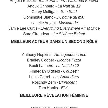
Angela Bassett -
Black Panthers : Wakanda Forever
Anouk Grinberg -
La Nuit du 12
Carey Mulligan -
She Said
Dominique Blanc -
L'Origine du mal
Isabelle Adjani -
Mascarade
Jamie Lee Curtis -
Everything Everywhere All at Once
Sara Giraudeau -
Le Sixième Enfant
MEILLEUR ACTEUR DANS UN SECOND RÔLE
Anthony Hopkins -
Armageddon Time
Bradley Cooper -
Licorice Pizza
Bouli Lanners -
La Nuit du 12
Finnegan Oldfield -
Coupez !
Louis Garrel -
Les Amandiers
Roschdy Zem -
L’Innocent
Tom Hanks -
Elvis
MEILLEURE RÉVÉLATION FÉMININE