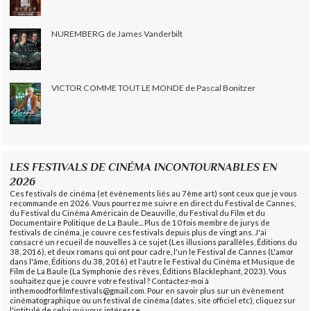
NUREMBERG de James Vanderbilt
VICTOR COMME TOUT LE MONDE de Pascal Bonitzer
LES FESTIVALS DE CINÉMA INCONTOURNABLES EN
2026
Ces festivals de cinéma (et évènements liés au 7ème art) sont ceux que je vous
recommande en 2026. Vous pourrez me suivre en direct du Festival de Cannes,
du Festival du Cinéma Américain de Deauville, du Festival du Film et du
Documentaire Politique de La Baule... Plus de 10 fois membre de jurys de
festivals de cinéma, je couvre ces festivals depuis plus de vingt ans. J'ai
consacré un recueil de nouvelles à ce sujet (Les illusions parallèles, Éditions du
38, 2016), et deux romans qui ont pour cadre, l'un le Festival de Cannes (L'amor
dans l'âme, Éditions du 38, 2016) et l'autre le Festival du Cinéma et Musique de
Film de La Baule (La Symphonie des rêves, Éditions Blacklephant, 2023). Vous
souhaitez que je couvre votre festival ? Contactez-moi à
inthemoodforfilmfestivals@gmail.com. Pour en savoir plus sur un évènement
cinématographique ou un festival de cinéma (dates, site officiel etc), cliquez sur
l'intitulé de celui qui vous intéresse.