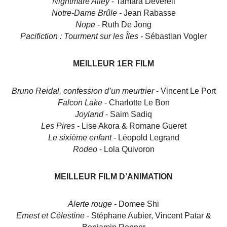
Nightmare Alley
- Tamara Deverell
Notre-Dame Brûle
- Jean Rabasse
Nope
- Ruth De Jong
Pacifiction : Tourment sur les Îles -
Sébastian Vogler
MEILLEUR 1ER FILM
Bruno Reidal, confession d’un meurtrier
- Vincent Le Port
Falcon Lake
- Charlotte Le Bon
Joyland
- Saim Sadiq
Les Pires
- Lise Akora & Romane Gueret
Le sixième enfant
- Léopold Legrand
Rodeo
- Lola Quivoron
MEILLEUR FILM D’ANIMATION
Alerte rouge
- Domee Shi
Ernest et Célestine
- Stéphane Aubier, Vincent Patar &