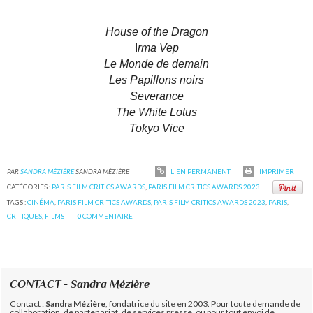
House of the Dragon
I
rma Vep
Le Monde de demain
Les Papillons noirs
Severance
The White Lotus
Tokyo Vice
PAR
SANDRA MÉZIÈRE
SANDRA MÉZIÈRE
LIEN PERMANENT
IMPRIMER
CATÉGORIES :
PARIS FILM CRITICS AWARDS
,
PARIS FILM CRITICS AWARDS 2023
TAGS :
CINÉMA
,
PARIS FILM CRITICS AWARDS
,
PARIS FILM CRITICS AWARDS 2023
,
PARIS
,
CRITIQUES
,
FILMS
0
COMMENTAIRE
CONTACT - Sandra Mézière
Contact :
Sandra Mézière
, fondatrice du site en 2003. Pour toute demande de
collaboration, de partenariat, de services presse, ou pour tout envoi de