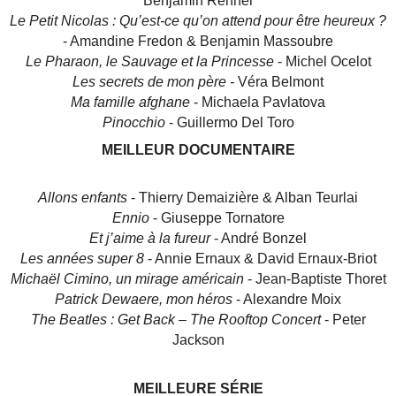
Benjamin Renner
Le Petit Nicolas : Qu’est-ce qu’on attend pour être heureux ?
- Amandine Fredon & Benjamin Massoubre
Le Pharaon, le Sauvage et la Princesse
- Michel Ocelot
Les secrets de mon père -
Véra Belmont
Ma famille afghane
- Michaela Pavlatova
Pinocchio
- Guillermo Del Toro
MEILLEUR DOCUMENTAIRE
Allons enfants
- Thierry Demaizière & Alban Teurlai
Ennio
- Giuseppe Tornatore
Et j’aime à la fureur
- André Bonzel
Les années super 8
- Annie Ernaux & David Ernaux-Briot
Michaël Cimino, un mirage américain
- Jean-Baptiste Thoret
Patrick Dewaere, mon héros
- Alexandre Moix
The Beatles : Get Back – The Rooftop Concert
- Peter
Jackson
MEILLEURE SÉRIE