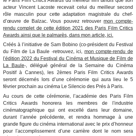
le Paris Film Critics Awards du meilleur film
tandis que son
acteur Vincent Lacoste recevait celui du meilleur second
rôle masculin pour cette adaptation magistrale du chef-
d’œuvre de Balzac. Vous pouvez retrouver
mon compte-
rendu complet de cette édition 2021 des Paris Film Critics
Awards ainsi que le palmarès, dans mon article, ici.
Créés à l’initiative de Sam Bobino (co-président du Festival
du Film de La Baule -retrouvez, ici,
mon compte-rendu de
l'édition 2022 du Festival du Cinéma et Musique de Film de
La Baule
-, délégué
général de la Semaine du Cinéma
Positif à Cannes), les 2èmes Paris Film Critics Awards
seront décernés lors d’une cérémonie qui aura lieu le 5
février prochain au cinéma Le
Silencio des Prés à Paris.
Au cours de cette cérémonie, l’académie des Paris Film
Critics Awards honorera les
membres de l'industrie
cinématographique qui ont excellé dans leur domaine,
durant l’année
précédente, et rendra hommage à une
grande figure du cinéma international avec le prix
d’honneur
pour l'accomplissement d’une carrière dont le nom sera