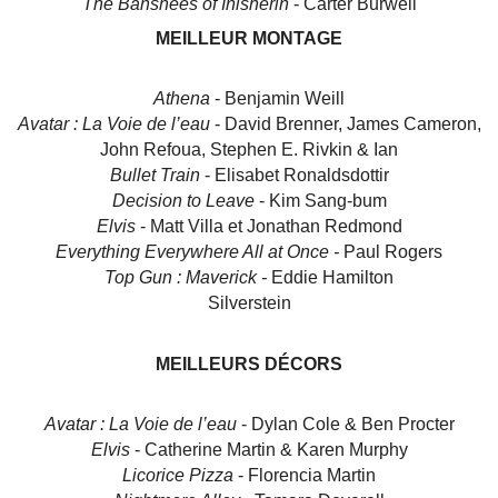
The Banshees of Inisherin
- Carter Burwell
MEILLEUR MONTAGE
Athena
- Benjamin Weill
Avatar : La Voie de l’eau
- David Brenner, James Cameron,
John Refoua, Stephen E. Rivkin & Ian
Bullet Train
- Elisabet Ronaldsdottir
Decision to Leave
- Kim Sang-bum
Elvis
- Matt Villa et Jonathan Redmond
Everything Everywhere All at Once -
Paul Rogers
Top Gun : Maverick -
Eddie Hamilton
Silverstein
MEILLEURS DÉCORS
Avatar : La Voie de l’eau
- Dylan Cole & Ben Procter
Elvis
- Catherine Martin & Karen Murphy
Licorice Pizza
- Florencia Martin