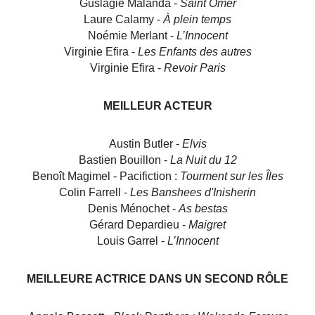
Guslagie Malanda -
Saint Omer
Laure Calamy -
À plein temps
Noémie Merlant -
L’Innocent
Virginie Efira -
Les Enfants des autres
Virginie Efira -
Revoir Paris
MEILLEUR ACTEUR
Austin Butler -
Elvis
Bastien Bouillon -
La Nuit du 12
Benoît Magimel - Pacifiction :
Tourment sur les Îles
Colin Farrell -
Les Banshees d'Inisherin
Denis Ménochet -
As bestas
Gérard Depardieu -
Maigret
Louis Garrel -
L’Innocent
MEILLEURE ACTRICE DANS UN SECOND RÔLE