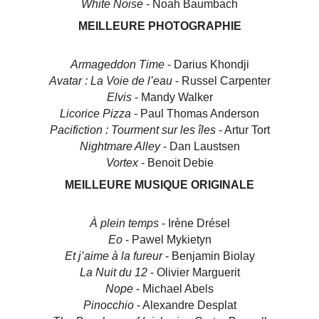
White Noise
- Noah Baumbach
MEILLEURE PHOTOGRAPHIE
Armageddon Time
- Darius Khondji
Avatar : La Voie de l’eau
- Russel Carpenter
Elvis
- Mandy Walker
Licorice Pizza
- Paul Thomas Anderson
Pacifiction : Tourment sur les îles
- Artur Tort
Nightmare Alley
- Dan Laustsen
Vortex
- Benoit Debie
MEILLEURE MUSIQUE ORIGINALE
À plein temps
- Irène Drésel
Eo
- Pawel Mykietyn
Et j’aime à la fureur
- Benjamin Biolay
La Nuit du 12
- Olivier Marguerit
Nope
- Michael Abels
Pinocchio
- Alexandre Desplat