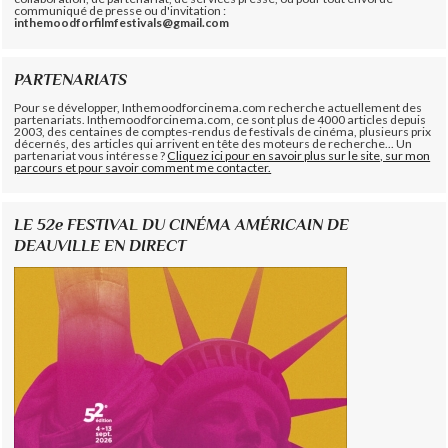
communiqué de presse ou d'invitation :
inthemoodforfilmfestivals@gmail.com
PARTENARIATS
Pour se développer, Inthemoodforcinema.com recherche actuellement des
partenariats. Inthemoodforcinema.com, ce sont plus de 4000 articles depuis
2003, des centaines de comptes-rendus de festivals de cinéma, plusieurs prix
décernés, des articles qui arrivent en tête des moteurs de recherche... Un
partenariat vous intéresse ?
Cliquez ici pour en savoir plus sur le site, sur mon
parcours et pour savoir comment me contacter.
LE 52e FESTIVAL DU CINÉMA AMÉRICAIN DE
DEAUVILLE EN DIRECT