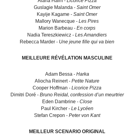
Alana Haim -
Licorice Pizza
Guslagie Malanda -
Saint Omer
Kayije Kagame -
Saint Omer
Mallory Wanecque -
Les Pires
Marion Barbeau -
En corps
Nadia Tereszkiewicz -
Les Amandiers
Rebecca Marder -
Une jeune fille qui va bien
MEILLEURE RÉVÉLATION MASCULINE
Adam Bessa -
Harka
Aliocha Reinert -
Petite Nature
Cooper Hoffman
- Licorice Pizza
Dimitri Doré -
Bruno Reidal, confession d’un meurtrier
Eden Dambrine -
Close
Paul Kircher -
Le Lycéen
Stefan Crepon -
Peter von Kant
MEILLEUR SCENARIO ORIGINAL