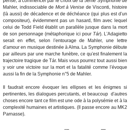
pensé, à commencer par le choix de la 5ème Symphonie de
Mahler, indissociable de
Mort à Venise
de Visconti, histoire
(là aussi) de décadence et de déchéance (qui plus est d'un
compositeur), évidemment pas un hasard, film avec lequel
celui de Todd Field établit un parallèle jusque dans la mort
de son personnage (métaphorique ici pour
Tár
). L'Adagietto
serait en effet, selon l'entourage de Mahler, une lettre
d'amour en musique destinée à Alma. La Symphonie débute
par ailleurs par une marche funèbre, ce qu'est finalement la
trajectoire tragique de Tár. Mais vous pourrez tout aussi bien
y voir une victoire sur la mort et la fatalité comme l'évoque
aussi la fin de la Symphonie n°5 de Mahler.
Il faudrait encore évoquer les ellipses et les énigmes si
pertinentes, les dialogues percutants, et beaucoup d'autres
choses encore tant ce film est une ode à la polysémie et à la
complexité humaines et artistiques. (Il passe encore au MK2
Parnasse).