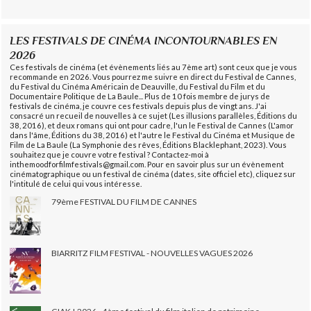
LES FESTIVALS DE CINÉMA INCONTOURNABLES EN
2026
Ces festivals de cinéma (et évènements liés au 7ème art) sont ceux que je vous
recommande en 2026. Vous pourrez me suivre en direct du Festival de Cannes,
du Festival du Cinéma Américain de Deauville, du Festival du Film et du
Documentaire Politique de La Baule... Plus de 10 fois membre de jurys de
festivals de cinéma, je couvre ces festivals depuis plus de vingt ans. J'ai
consacré un recueil de nouvelles à ce sujet (Les illusions parallèles, Éditions du
38, 2016), et deux romans qui ont pour cadre, l'un le Festival de Cannes (L'amor
dans l'âme, Éditions du 38, 2016) et l'autre le Festival du Cinéma et Musique de
Film de La Baule (La Symphonie des rêves, Éditions Blacklephant, 2023). Vous
souhaitez que je couvre votre festival ? Contactez-moi à
inthemoodforfilmfestivals@gmail.com. Pour en savoir plus sur un évènement
cinématographique ou un festival de cinéma (dates, site officiel etc), cliquez sur
l'intitulé de celui qui vous intéresse.
79ème FESTIVAL DU FILM DE CANNES
BIARRITZ FILM FESTIVAL - NOUVELLES VAGUES 2026