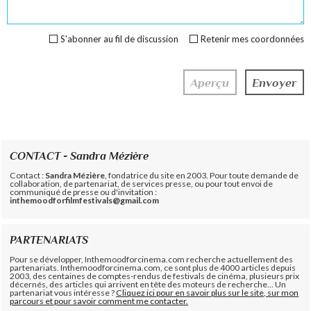
S'abonner au fil de discussion
Retenir mes coordonnées
CONTACT - Sandra Mézière
Contact :
Sandra Mézière
, fondatrice du site en 2003. Pour toute demande de
collaboration, de partenariat, de services presse, ou pour tout envoi de
communiqué de presse ou d'invitation :
inthemoodforfilmfestivals@gmail.com
PARTENARIATS
Pour se développer, Inthemoodforcinema.com recherche actuellement des
partenariats. Inthemoodforcinema.com, ce sont plus de 4000 articles depuis
2003, des centaines de comptes-rendus de festivals de cinéma, plusieurs prix
décernés, des articles qui arrivent en tête des moteurs de recherche... Un
partenariat vous intéresse ?
Cliquez ici pour en savoir plus sur le site, sur mon
parcours et pour savoir comment me contacter.