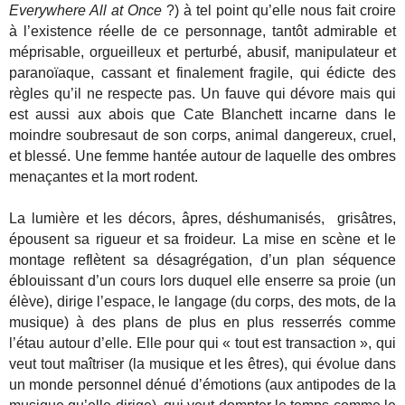
Everywhere All at Once
?) à tel point qu’elle nous fait croire
à l’existence réelle de ce personnage, tantôt admirable et
méprisable, orgueilleux et perturbé, abusif, manipulateur et
paranoïaque, cassant et finalement fragile, qui édicte des
règles qu’il ne respecte pas. Un fauve qui dévore mais qui
est aussi aux abois que Cate Blanchett incarne dans le
moindre soubresaut de son corps, animal dangereux, cruel,
et blessé. Une femme hantée autour de laquelle des ombres
menaçantes et la mort rodent.
La lumière et les décors, âpres, déshumanisés, grisâtres,
épousent sa rigueur et sa froideur. La mise en scène et le
montage reflètent sa désagrégation, d’un plan séquence
éblouissant d’un cours lors duquel elle enserre sa proie (un
élève), dirige l’espace, le langage (du corps, des mots, de la
musique) à des plans de plus en plus resserrés comme
l’étau autour d’elle. Elle pour qui « tout est transaction », qui
veut tout maîtriser (la musique et les êtres), qui évolue dans
un monde personnel dénué d’émotions (aux antipodes de la