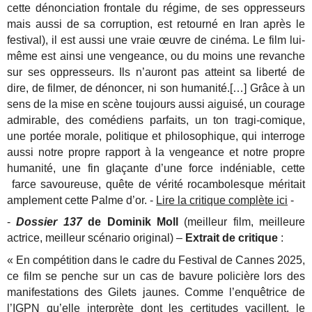
cette dénonciation frontale du régime, de ses oppresseurs
mais aussi de sa corruption, est retourné en Iran après le
festival), il est aussi une vraie œuvre de cinéma. Le film lui-
même est ainsi une vengeance, ou du moins une revanche
sur ses oppresseurs. Ils n’auront pas atteint sa liberté de
dire, de filmer, de dénoncer, ni son humanité.[…] Grâce à un
sens de la mise en scène toujours aussi aiguisé, un courage
admirable, des comédiens parfaits, un ton tragi-comique,
une portée morale, politique et philosophique, qui interroge
aussi notre propre rapport à la vengeance et notre propre
humanité, une fin glaçante d’une force indéniable, cette
farce savoureuse, quête de vérité rocambolesque méritait
amplement cette Palme d’or. -
Lire la critique complète ici
-
-
Dossier 137
de Dominik Moll
(meilleur film, meilleure
actrice, meilleur scénario original) –
Extrait de critique
:
« En compétition dans le cadre du Festival de Cannes 2025,
ce film se penche sur un cas de bavure policière lors des
manifestations des Gilets jaunes. Comme l’enquêtrice de
l’IGPN qu’elle interprète dont les certitudes vacillent, le