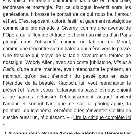
« Klapisch entremêle brillamment fantaisie et mélancolie,
tendresse et nostalgie. Par ce dialogue inventif entre les
générations, il brosse le portrait de ce qui nous lie, l’amour
et l’art. C’est reposant, coloré, festif, et gaiement nostalgique
comme une promenade à Giverny, comme une avenue de
l’Opéra qui s’illumine et trace le chemin au milieu d’un Paris
plongé dans l’obscurité, comme un tableau de Monet,
comme une rencontre sur un bateau qui mène vers le passé.
Une fresque qui relève de la fable savoureuse, teintée de
nostalgie. Woody Allen, avec son conte jubilatoire,
Minuit à
Paris
, d’une autre manière, avait réenchanté le présent, en
montrant qu’on peut s’enrichir du passé pour en saisir
l’étendue de la beauté. Klapisch, lui, veut réenchanter le
présent et l’avenir, sous l’éclairage du passé, et nous enjoint
à ne jamais délaisser l’éblouissement auquel invitent
l'amour et surtout l'art, que ce soit la photographie, la
peinture...ou le cinéma, et même à les réinventer. Ce film en
suscite aussi un, réjouissant. » -
Lire la critique complète ici
-
-
L’Inconnu de la Grande Arche
de Stéphane Demoustier