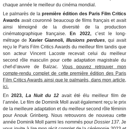
chaque année le meilleur du cinéma mondial.
Le palmarès de la
première édition des Paris Film Critics
Awards
avait couronné beaucoup de films français et avait
ainsi témoigné de la diversité de la production
cinématographique française.
En 2022,
c’est le long-
métrage de
Xavier Giannoli,
Illusions perdues
, qui avait
reçu le Paris Film Critics Awards du meilleur film tandis que
son acteur Vincent Lacoste recevait celui du meilleur
second rôle masculin pour cette adaptation magistrale du
chef-d’œuvre de Balzac.
Vous pouvez retrouver mon
compte-rendu complet de cette première édition des Paris
Film Critics Awards ainsi que le palmarès, dans mon article,
ici.
En
2023,
La Nuit du 12
avait été élu meilleur film de
l’année. Le film de Dominik Moll avait également reçu le prix
de la meilleure adaptation et du meilleur second rôle féminin
pour Anouk Grinberg. Nous retrouvons de nouveau cette
année Dominik Moll parmi les nommés pour
Dossier 137
. Je
vous invite à lire
mon récit complet de la cérémonie 2023 et