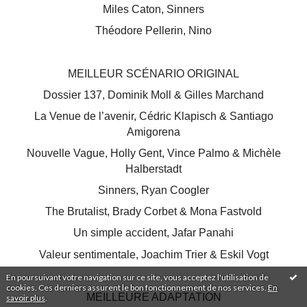
Miles Caton, Sinners
Théodore Pellerin, Nino
MEILLEUR SCÉNARIO ORIGINAL
Dossier 137, Dominik Moll & Gilles Marchand
La Venue de l’avenir, Cédric Klapisch & Santiago
Amigorena
Nouvelle Vague, Holly Gent, Vince Palmo & Michèle
Halberstadt
Sinners, Ryan Coogler
The Brutalist, Brady Corbet & Mona Fastvold
Un simple accident, Jafar Panahi
Valeur sentimentale, Joachim Trier & Eskil Vogt
En poursuivant votre navigation sur ce site, vous acceptez l'utilisation de
cookies. Ces derniers assurent le bon fonctionnement de nos services.
En
MEILLEURE ADAPTATION
savoir plus
.