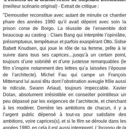
(meilleur scénario original) - Extrait de critique :
"Demoustier reconstitue avec autant de minutie ce chantier
phare des années 1980 qu’il avait dépeint avec soin la
prison corse de Borgo. La réussite de l’ensemble doit
beaucoup au casting : Claes Bang qui interprète l’opiniâtre,
présomptueux, tempétueux et parfois exaspérant Otto. Sidse
Babett Knudsen, qui joue le rôle de sa femme, prête à le
suivre dans tous ses caprices…jusqu’à un certain point,
toujours d’une sobriété et d’une justesse remarquables (le
film s’inspire notamment des lettres qu’a laissées l’épouse
de l’architecte). Michel Fau qui campe un François
Mitterrand lui aussi têtu dont l’obstination aveugle frôle aussi
le ridicule. Swann Arlaud, toujours impeccable. Xavier
Dolan, absolument irrésistible en conseiller pointilleux un
peu dépassé par les exigences de l’architecte, et cherchant
à les modérer. Derrière les ambitions de chacun, il y a
l’argent public dépensé à tout-va pour satisfaire des
ambitions, voire caprices(s), et si le film se déroule dans les
années 1980, en cela il est aussi intemporel.
L’Inconnu de la