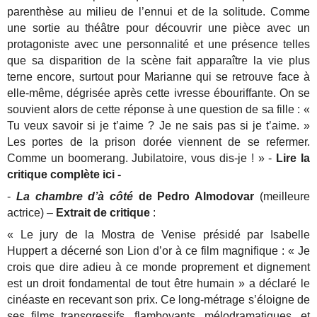
parenthèse au milieu de l’ennui et de la solitude. Comme
une sortie au théâtre pour découvrir une pièce avec un
protagoniste avec une personnalité et une présence telles
que sa disparition de la scène fait apparaître la vie plus
terne encore, surtout pour Marianne qui se retrouve face à
elle-même, dégrisée après cette ivresse ébouriffante. On se
souvient alors de cette réponse à une question de sa fille : «
Tu veux savoir si je t’aime ? Je ne sais pas si je t’aime. »
Les portes de la prison dorée viennent de se refermer.
Comme un boomerang. Jubilatoire, vous dis-je ! » -
Lire la
critique complète ici -
-
La chambre d’à côté
de Pedro Almodovar
(meilleure
actrice) –
Extrait de critique
:
« Le jury de la Mostra de Venise présidé par Isabelle
Huppert a décerné son Lion d’or à ce film magnifique : « Je
crois que dire adieu à ce monde proprement et dignement
est un droit fondamental de tout être humain » a déclaré le
cinéaste en recevant son prix. Ce long-métrage s’éloigne de
ses films transgressifs, flamboyants, mélodramatiques, et