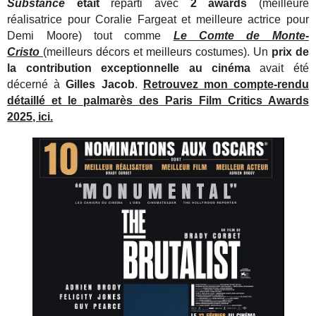
Substance
était
reparti avec
2 awards
(meilleure
réalisatrice pour Coralie Fargeat et meilleure actrice pour
Demi Moore) tout comme
Le Comte de Monte-
Cristo
(meilleurs décors et meilleurs costumes). Un
prix de
la contribution exceptionnelle au cinéma
avait été
décerné à
Gilles Jacob
.
Retrouvez mon compte-rendu
détaillé et le palmarès des Paris Film Critics Awards
2025, ici.