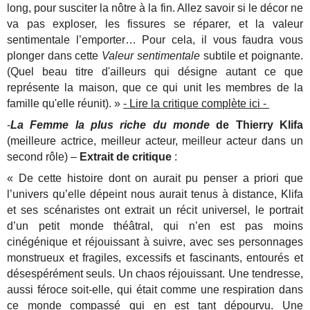
long, pour susciter la nôtre à la fin. Allez savoir si le décor ne
va pas exploser, les fissures se réparer, et la valeur
sentimentale l’emporter… Pour cela, il vous faudra vous
plonger dans cette
Valeur sentimentale
subtile et poignante.
(Quel beau titre d'ailleurs qui désigne autant ce que
représente la maison, que ce qui unit les membres de la
famille qu'elle réunit). »
- Lire la critique complète ici -
-
La Femme la plus riche du monde
de Thierry Klifa
(meilleure actrice, meilleur acteur, meilleur acteur dans un
second rôle) –
Extrait de critique
:
« De cette histoire dont on aurait pu penser a priori que
l’univers qu’elle dépeint nous aurait tenus à distance, Klifa
et ses scénaristes ont extrait un récit universel, le portrait
d’un petit monde théâtral, qui n’en est pas moins
cinégénique et réjouissant à suivre, avec ses personnages
monstrueux et fragiles, excessifs et fascinants, entourés et
désespérément seuls. Un chaos réjouissant. Une tendresse,
aussi féroce soit-elle, qui était comme une respiration dans
ce monde compassé qui en est tant dépourvu. Une