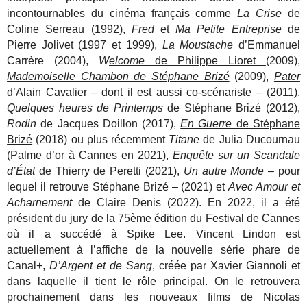
incontournables du
cinéma français comme
La Crise
de
Coline Serreau (1992),
Fred
et
Ma Petite Entreprise
de
Pierre Jolivet (1997 et 1999),
La Moustache
d’Emmanuel
Carrère (2004),
W
elcome
de Philippe
Lioret
(2009),
Mademoiselle Chambon de Stéphane Brizé
(2009),
Pater
d’Alain Cavalier
– dont il est aussi co-scénariste – (2011),
Quelques heures de Printemps
de Stéphane Brizé (2012),
Rodin
de
Jacques Doillon (2017),
En Guerre
de Stéphane
Brizé
(2018) ou
plus récemment
Titane
de Julia Ducournau
(Palme d’or à Cannes
en 2021),
Enquête sur un Scandale
d’État
de Thierry de Peretti
(2021),
Un autre Monde
– pour
lequel il retrouve Stéphane Brizé –
(2021) et
Avec Amour et
Acharnement
de Claire Denis (2022).
En 2022, il a été
président du jury de la 75ème
édition du Festival de Cannes
où il a succédé à Spike Lee.
Vincent Lindon est
actuellement à l’affiche de la nouvelle série phare de
Canal+,
D’Argent et de Sang
, créée par Xavier
Giannoli et
dans laquelle il tient le rôle principal. On le retrouvera
prochainement dans les nouveaux films de Nicolas