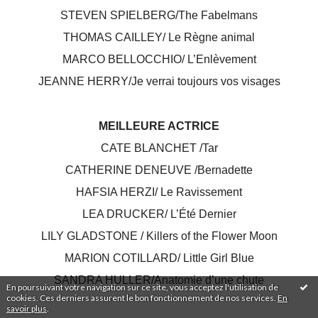
STEVEN SPIELBERG/The Fabelmans
THOMAS CAILLEY/ Le Règne animal
MARCO BELLOCCHIO/ L’Enlèvement
JEANNE HERRY/Je verrai toujours vos visages
MEILLEURE ACTRICE
CATE BLANCHET /Tar
CATHERINE DENEUVE /Bernadette
HAFSIA HERZI/ Le Ravissement
LEA DRUCKER/ L’Été Dernier
LILY GLADSTONE / Killers of the Flower Moon
MARION COTILLARD/ Little Girl Blue
SANDRA HULLER/Anatomie d’une chute
En poursuivant votre navigation sur ce site, vous acceptez l'utilisation de
cookies. Ces derniers assurent le bon fonctionnement de nos services.
En
savoir plus
.