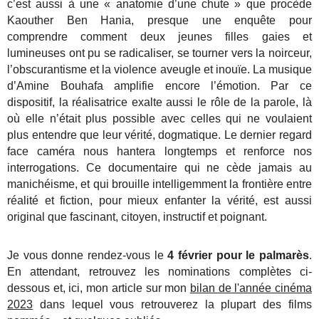
c’est aussi à une « anatomie d’une chute » que procède
Kaouther Ben Hania, presque une enquête pour
comprendre comment deux jeunes filles gaies et
lumineuses ont pu se radicaliser, se tourner vers la noirceur,
l’obscurantisme et la violence aveugle et inouïe. La musique
d’Amine Bouhafa amplifie encore l’émotion. Par ce
dispositif, la réalisatrice exalte aussi le rôle de la parole, là
où elle n’était plus possible avec celles qui ne voulaient
plus entendre que leur vérité, dogmatique. Le dernier regard
face caméra nous hantera longtemps et renforce nos
interrogations. Ce documentaire qui ne cède jamais au
manichéisme, et qui brouille intelligemment la frontière entre
réalité et fiction, pour mieux enfanter la vérité, est aussi
original que fascinant,
citoyen, instructif et poignant.
Je vous donne rendez-vous le
4 février pour le palmarès
.
En attendant, retrouvez les nominations complètes ci-
dessous et, ici, mon article sur mon
bilan de l'année cinéma
2023
dans lequel vous retrouverez la plupart des films