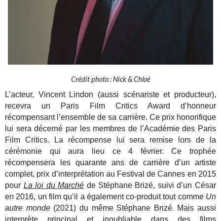
Crédit photo : Nick & Chloé
L’acteur, Vincent Lindon (aussi scénariste et producteur),
recevra un Paris Film Critics Award d’honneur
récompensant
l’ensemble de sa carrière. Ce prix honorifique
lui sera décerné
par les membres de l’Académie des Paris
Film Critics
.
La récompense lui sera remise lors de la
cérémonie qui aura
lieu ce 4 février.
Ce trophée
récompensera les quarante ans de carrière d’un
artiste
complet, prix d’interprétation au Festival de Cannes en
2015
pour
La loi du Marché
de Stéphane Brizé, suivi d’un César
en
2016, un film qu’il a également co-produit tout comme
Un
autre
monde
(2021) du même Stéphane Brizé. Mais aussi
interprète
principal et inoubliable dans des films