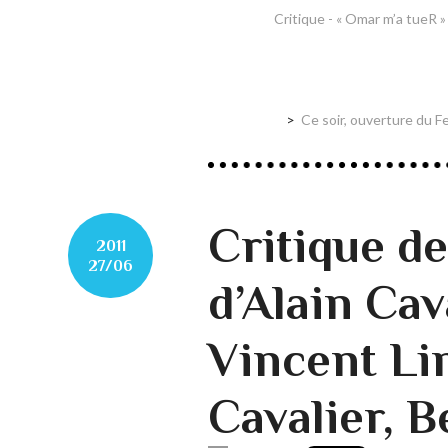
Critique - « Omar m’a tueR 
Ce soir, ouverture du F
Critique de
2011
27/06
d’Alain Cav
Vincent Li
Cavalier, 