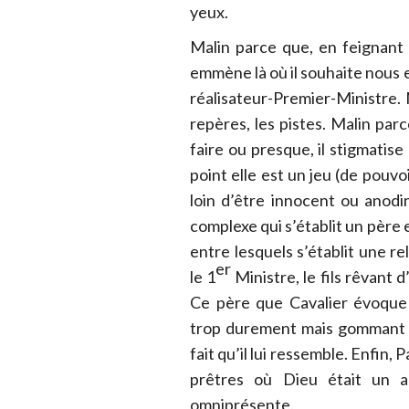
yeux.
Malin parce que, en feignant l
emmène là où il souhaite nous
réalisateur-Premier-Ministre. 
repères, les pistes. Malin parc
faire ou presque, il stigmatise
point elle est un jeu (de pouvo
loin d’être innocent ou anodin.
complexe qui s’établit un père 
entre lesquels s’établit une re
er
le 1
Ministre, le fils rêvant d
Ce père que Cavalier évoque 
trop durement mais gommant p
fait qu’il lui ressemble. Enfin,
prêtres où Dieu était un a
omniprésente.