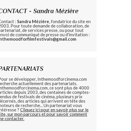
CONTACT - Sandra Mézière
Contact :
Sandra Mézière
, fondatrice du site en
2003. Pour toute demande de collaboration, de
partenariat, de services presse, ou pour tout
envoi de communiqué de presse ou d'invitation :
inthemoodforfilmfestivals@gmail.com
PARTENARIATS
Pour se développer, Inthemoodforcinema.com
recherche actuellement des partenariats.
Inthemoodforcinema.com, ce sont plus de 4000
articles depuis 2003, des centaines de comptes-
rendus de festivals de cinéma, plusieurs prix
décernés, des articles qui arrivent en tête des
moteurs de recherche... Un partenariat vous
intéresse ?
Cliquez ici pour en savoir plus sur le
site, sur mon parcours et pour savoir comment
me contacter.