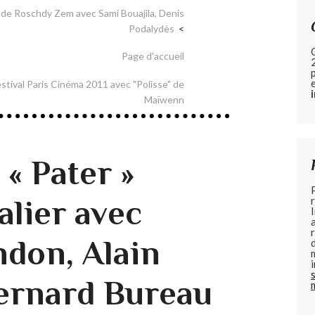
» de Roschdy Zem avec Sami Bouajila, Denis
Podalydès
Page d'accueil
estival Paris Cinéma 2011 avec "Polisse" de
Maïwenn
 « Pater »
alier avec
ndon, Alain
Bernard Bureau