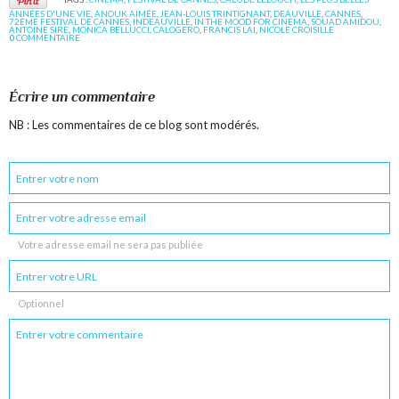
ANNÉES D'UNE VIE
,
ANOUK AIMÉE
,
JEAN-LOUIS TRINTIGNANT
,
DEAUVILLE
,
CANNES
,
72ÈME FESTIVAL DE CANNES
,
INDEAUVILLE
,
IN THE MOOD FOR CINEMA
,
SOUAD AMIDOU
,
ANTOINE SIRE
,
MONICA BELLUCCI
,
CALOGERO
,
FRANCIS LAI
,
NICOLE CROISILLE
0
COMMENTAIRE
Écrire un commentaire
NB : Les commentaires de ce blog sont modérés.
Votre adresse email ne sera pas publiée
Optionnel