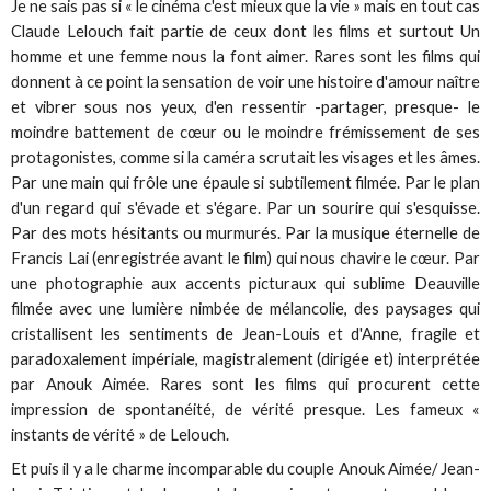
Je ne sais pas si « le cinéma c'est mieux que la vie » mais en tout cas
Claude Lelouch fait partie de ceux dont les films et surtout Un
homme et une femme nous la font aimer. Rares sont les films qui
donnent à ce point la sensation de voir une histoire d'amour naître
et vibrer sous nos yeux, d'en ressentir -partager, presque- le
moindre battement de cœur ou le moindre frémissement de ses
protagonistes, comme si la caméra scrutait les visages et les âmes.
Par une main qui frôle une épaule si subtilement filmée. Par le plan
d'un regard qui s'évade et s'égare. Par un sourire qui s'esquisse.
Par des mots hésitants ou murmurés. Par la musique éternelle de
Francis Lai (enregistrée avant le film) qui nous chavire le cœur. Par
une photographie aux accents picturaux qui sublime Deauville
filmée avec une lumière nimbée de mélancolie, des paysages qui
cristallisent les sentiments de Jean-Louis et d'Anne, fragile et
paradoxalement impériale, magistralement (dirigée et) interprétée
par Anouk Aimée. Rares sont les films qui procurent cette
impression de spontanéité, de vérité presque. Les fameux «
instants de vérité » de Lelouch.
Et puis il y a le charme incomparable du couple Anouk Aimée/ Jean-