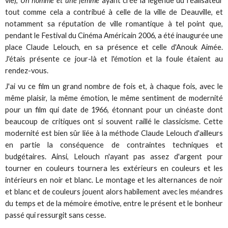
vie),
Un homme et une femme
ayant créé la légende du réalisateur
tout comme cela a contribué à celle de la ville de Deauville, et
notamment sa réputation de ville romantique à tel point que,
pendant le Festival du Cinéma Américain 2006, a été inaugurée une
place Claude Lelouch, en sa présence et celle d'Anouk Aimée.
J'étais présente ce jour-là et l'émotion et la foule étaient au
rendez-vous.
J'ai vu ce film un grand nombre de fois et, à chaque fois, avec le
même plaisir, la même émotion, le même sentiment de modernité
pour un film qui date de 1966, étonnant pour un cinéaste dont
beaucoup de critiques ont si souvent raillé le classicisme. Cette
modernité est bien sûr liée à la méthode Claude Lelouch d'ailleurs
en partie la conséquence de contraintes techniques et
budgétaires. Ainsi, Lelouch n'ayant pas assez d'argent pour
tourner en couleurs tournera les extérieurs en couleurs et les
intérieurs en noir et blanc. Le montage et les alternances de noir
et blanc et de couleurs jouent alors habilement avec les méandres
du temps et de la mémoire émotive, entre le présent et le bonheur
passé qui ressurgit sans cesse.