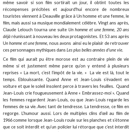
même savoir si son film sortirait un jour, il obtint toutes les
récompenses précitées et aujourd'hui encore de nombreux
touristes viennent à Deauville grâce à Un homme et une femme, le
film, mais aussi sa musique mondialement célèbre. Vingt ans après,
Claude Lelouch tourna une suite
Un homme et une femme, 20 ans
déjà
réunissant à nouveau les deux protagonistes. Et 53 ans après
U
n homme et une femme
, nous avons ainsi eu le plaisir de retrouver
ces personnages mythiques dans
Les plus belles années d'une vie.
Ce film qui aurait pu être morose est au contraire plein de vie
même si et justement même parce qu’on y entend à plusieurs
reprises « La mort, c’est l’impôt de la vie. » La vie est là, tout le
temps. Eblouissante. Quand Anne et Jean-Louis s’évadent en
voiture et que le soleil insolent perce à travers les feuilles. Quand
Jean-Louis crie fougueusement à Anne « Embrassez-moi ». Quand
les femmes regardent Jean-Louis, ou que Jean-Louis regarde les
femmes de sa vie. Avec tant de tendresse. La tendresse, ce film en
regorge. L’humour aussi. Lors de multiples clins d’œil au film de
1966 comme lorsque Jean-Louis roule sur les planches et s’étonne
que ce soit interdit et qu’un policier lui rétorque que c’est interdit