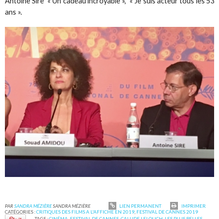
Antoine Sire « Un cadeau incroyable », « Je suis acteur tous les 53
ans ».
PAR
SANDRA MÉZIÈRE
SANDRA MÉZIÈRE
LIEN PERMANENT
IMPRIMER
CATÉGORIES :
CRITIQUES DES FILMS A L'AFFICHE EN 2019
,
FESTIVAL DE CANNES 2019
TAGS :
CINÉMA
,
FESTIVAL DE CANNES
,
CALUDE LELOUCH
,
LES PLUS BELLES