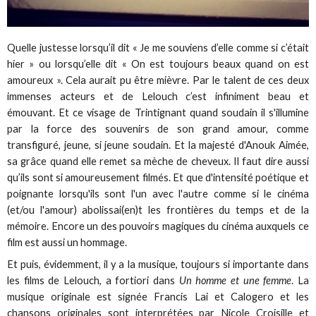
Quelle justesse lorsqu’il dit « Je me souviens d’elle comme si c’était
hier » ou lorsqu’elle dit « On est toujours beaux quand on est
amoureux ». Cela aurait pu être mièvre. Par le talent de ces deux
immenses acteurs et de Lelouch c’est infiniment beau et
émouvant. Et ce visage de Trintignant quand soudain il s'illumine
par la force des souvenirs de son grand amour, comme
transfiguré, jeune, si jeune soudain. Et la majesté d'Anouk Aimée,
sa grâce quand elle remet sa mèche de cheveux. Il faut dire aussi
qu’ils sont si amoureusement filmés. Et que d'intensité poétique et
poignante lorsqu'ils sont l'un avec l'autre comme si le cinéma
(et/ou l'amour) abolissai(en)t les frontières du temps et de la
mémoire. Encore un des pouvoirs magiques du cinéma auxquels ce
film est aussi un hommage.
Et puis, évidemment, il y a la musique, toujours si importante dans
les films de Lelouch, a fortiori dans
Un homme et une femme
. La
musique originale est signée Francis Lai et Calogero et les
chansons originales sont interprétées par Nicole Croisille et