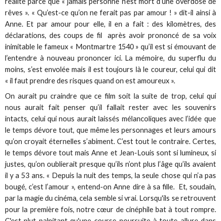
réalité parce que « jamais personne n’est mort d’une overdose de
rêves ». « Qu’est-ce qu’on ne ferait pas par amour ! » dit-il ainsi à
Anne. Et par amour pour elle, il en a fait : des kilomètres, des
déclarations, des coups de fil après avoir prononcé de sa voix
inimitable le fameux « Montmartre 1540 » qu’il est si émouvant de
l’entendre à nouveau prononcer ici. La mémoire, du superflu du
moins, s’est envolée mais il est toujours là le coureur, celui qui dit
« il faut prendre des risques quand on est amoureux ».
On aurait pu craindre que ce film soit la suite de trop, celui qui
nous aurait fait penser qu’il fallait rester avec les souvenirs
intacts, celui qui nous aurait laissés mélancoliques avec l’idée que
le temps dévore tout, que même les personnages et leurs amours
qu’on croyait éternelles s’abiment. C’est tout le contraire. Certes,
le temps dévore tout mais Anne et Jean-Louis sont si lumineux, si
justes, qu’on oublierait presque qu’ils n’ont plus l’âge qu’ils avaient
il y a 53 ans. « Depuis la nuit des temps, la seule chose qui n’a pas
bougé, c’est l’amour », entend-on Anne dire à sa fille. Et, soudain,
par la magie du cinéma, cela semble si vrai. Lorsqu'ils se retrouvent
pour la première fois, notre cœur de cinéphile bat à tout rompre.
C'est plut palpitant qu'une course-poursuite à toute allure dans