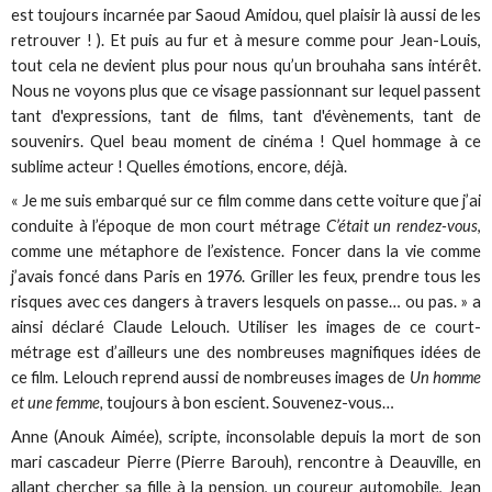
est toujours incarnée par Saoud Amidou, quel plaisir là aussi de les
retrouver ! ). Et puis au fur et à mesure comme pour Jean-Louis,
tout cela ne devient plus pour nous qu’un brouhaha sans intérêt.
Nous ne voyons plus que ce visage passionnant sur lequel passent
tant d'expressions, tant de films, tant d'évènements, tant de
souvenirs. Quel beau moment de cinéma ! Quel hommage à ce
sublime acteur ! Quelles émotions, encore, déjà.
« Je me suis embarqué sur ce film comme dans cette voiture que j’ai
conduite à l’époque de mon court métrage
C’était un rendez-vous
,
comme une métaphore de l’existence. Foncer dans la vie comme
j’avais foncé dans Paris en 1976. Griller les feux, prendre tous les
risques avec ces dangers à travers lesquels on passe… ou pas. » a
ainsi déclaré Claude Lelouch. Utiliser les images de ce court-
métrage est d’ailleurs une des nombreuses magnifiques idées de
ce film. Lelouch reprend aussi de nombreuses images de
Un homme
et une femme,
toujours à bon escient. Souvenez-vous…
Anne (Anouk Aimée), scripte, inconsolable depuis la mort de son
mari cascadeur Pierre (Pierre Barouh), rencontre à Deauville, en
allant chercher sa fille à la pension, un coureur automobile, Jean