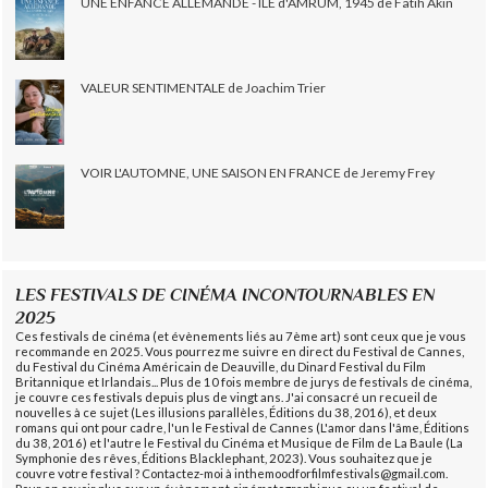
UNE ENFANCE ALLEMANDE - ÎLE d'AMRUM, 1945 de Fatih Akin
VALEUR SENTIMENTALE de Joachim Trier
VOIR L'AUTOMNE, UNE SAISON EN FRANCE de Jeremy Frey
LES FESTIVALS DE CINÉMA INCONTOURNABLES EN
2025
Ces festivals de cinéma (et évènements liés au 7ème art) sont ceux que je vous
recommande en 2025. Vous pourrez me suivre en direct du Festival de Cannes,
du Festival du Cinéma Américain de Deauville, du Dinard Festival du Film
Britannique et Irlandais... Plus de 10 fois membre de jurys de festivals de cinéma,
je couvre ces festivals depuis plus de vingt ans. J'ai consacré un recueil de
nouvelles à ce sujet (Les illusions parallèles, Éditions du 38, 2016), et deux
romans qui ont pour cadre, l'un le Festival de Cannes (L'amor dans l'âme, Éditions
du 38, 2016) et l'autre le Festival du Cinéma et Musique de Film de La Baule (La
Symphonie des rêves, Éditions Blacklephant, 2023). Vous souhaitez que je
couvre votre festival ? Contactez-moi à inthemoodforfilmfestivals@gmail.com.