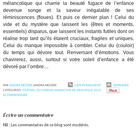
mélancolique qui charrie la beauté fugace de l’enfance
devenue songe et la saveur inégalable de ses
réminiscences (floues). Et puis ce dernier plan ! Celui du
vide et du mystère que laissent les (êtres et moments,
essentiels) disparus, que laissent les instants futiles dont on
réalise trop tard qu’ils étaient cruciaux, fragiles et uniques.
Celui du manque impossible à combler. Celui du (couloir)
du temps qui dévore tout. Renversant d’émotions. Vous
chavirerez, aussi, surtout si votre soleil d’enfance a été
dévoré par l’ombre…
PAR
SANDRA MÉZIÈRE
SANDRA MÉZIÈRE
LIEN PERMANENT
IMPRIMER
CATÉGORIES :
FESTIVAL DU CINEMA AMERICAIN DE DEAUVILLE 2022
0
COMMENTAIRE
Écrire un commentaire
NB : Les commentaires de ce blog sont modérés.