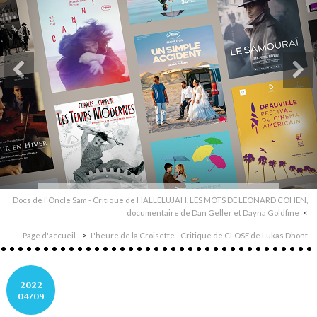
Docs de l'Oncle Sam - Critique de HALLELUJAH, LES MOTS DE LEONARD COHEN,
documentaire de Dan Geller et Dayna Goldfine
Page d'accueil
L'heure de la Croisette - Critique de CLOSE de Lukas Dhont
2022
04/09