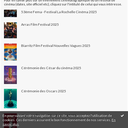
Pour en savoir plus sur un évènement cinématographique ou un festival de
cinéma (dates, site officiel etc), cliquez sur l'intitulé de celui qui vous intéresse.
53ème Fema - Festival La Rochelle Cinéma 2025
Arras Film Festival 2025
Biarritz Film Festival Nouvelles Vagues 2025
Cérémonie des César du cinéma 2025
Cérémonie des Oscars 2025
En poursuivant votre navigation sur ce site, vous acceptez l'utilisation de
Champs-Élysées Film Festival 2025
cookies. Ces derniers assurent le bon fonctionnement de nos services.
En
savoir plus
.