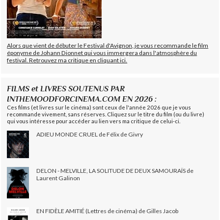
Alors que vient de débuter le Festival d'Avignon, je vous recommande le film
éponyme de Johann Dionnet qui vous immergera dans l'atmosphère du
festival. Retrouvez ma critique en cliquant ici.
FILMS et LIVRES SOUTENUS PAR
INTHEMOODFORCINEMA.COM EN 2026 :
Ces films (et livres sur le cinéma) sont ceux de l'année 2026 que je vous
recommande vivement, sans réserves. Cliquez sur le titre du film (ou du livre)
qui vous intéresse pour accéder au lien vers ma critique de celui-ci.
ADIEU MONDE CRUEL de Félix de Givry
DELON - MELVILLE, LA SOLITUDE DE DEUX SAMOURAÏS de
Laurent Galinon
EN FIDÈLE AMITIÉ (Lettres de cinéma) de Gilles Jacob