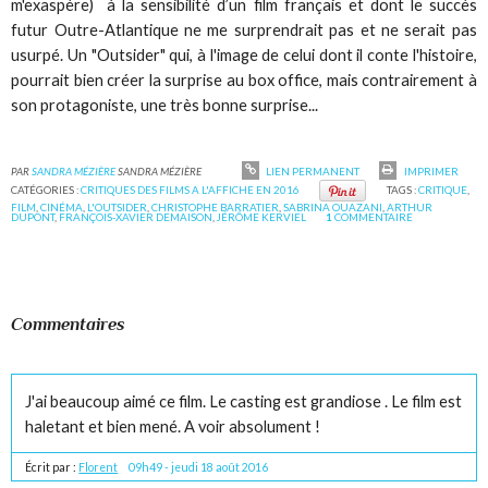
m'exaspère) à la sensibilité d’un film français et dont le succès
futur Outre-Atlantique ne me surprendrait pas et ne serait pas
usurpé. Un "Outsider" qui, à l'image de celui dont il conte l'histoire,
pourrait bien créer la surprise au box office, mais contrairement à
son protagoniste, une très bonne surprise...
PAR
SANDRA MÉZIÈRE
SANDRA MÉZIÈRE
LIEN PERMANENT
IMPRIMER
CATÉGORIES :
CRITIQUES DES FILMS A L'AFFICHE EN 2016
TAGS :
CRITIQUE
,
FILM
,
CINÉMA
,
L'OUTSIDER
,
CHRISTOPHE BARRATIER
,
SABRINA OUAZANI
,
ARTHUR
DUPONT
,
FRANÇOIS-XAVIER DEMAISON
,
JÉRÔME KERVIEL
1
COMMENTAIRE
Commentaires
J'ai beaucoup aimé ce film. Le casting est grandiose . Le film est
haletant et bien mené. A voir absolument !
Écrit par :
Florent
09h49
-
jeudi 18
août 2016