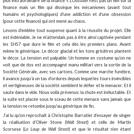
plus extraordinaire de la finance ».
L'Outsider
n'est pas un film sur la
finance mais un film qui dissèque les mécanismes (avant tout
humains et psychologiques) d'une addiction et d'une obsession
(pour cette finance) qui ont mené au chaos.
Levons d’emblée tout suspense quant à la réussite du projet. Elle
est indéniable. Je ne m’attendais pas à être ainsi captivée pendant
les 1H57 que dure le film et cela dès les premiers plans. Avant
même le générique. Le décor glacial et les tons grisâtres plantent
le décor. La tension est palpable. Un homme en costume qu’on ne
voit que de dos est accompagné manu militari vers la sortie de la
Société Générale, avec ses cartons. Comme une marche funèbre,
il avance jusqu’à un tas d’ordures depuis lequel les tours invincibles
et vertigineuses de la société semblent le défier et le menacer. Et il
saute dans le vide. Nous voilà prévenus: la chute est inéluctable. Et
la suite est placée sous le sceau de cette menace sans jamais que
la tension ne retombe jusqu'au générique de fin.
J’ai lu qu’on reprochait à Christophe Barratier d’essayer de singer
la réalisation d’Oliver Stone (
Wall Street
) et celle de Martin
Scorsese (
Le Loup de Wall Street
) et que le résultat n’en étant