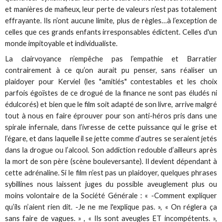
et manières de mafieux, leur perte de valeurs n’est pas totalement
effrayante. Ils n’ont aucune limite, plus de règles…à l’exception de
celles que ces grands enfants irresponsables édictent. Celles d'un
monde impitoyable et individualiste.
La clairvoyance n’empêche pas l’empathie et Barratier
contrairement à ce qu’on aurait pu penser, sans réaliser un
plaidoyer pour Kerviel (les "amitiés" contestables et les choix
parfois égoïstes de ce drogué de la finance ne sont pas éludés ni
édulcorés) et bien que le film soit adapté de son livre, arrive malgré
tout à nous en faire éprouver pour son anti-héros pris dans une
spirale infernale, dans l’ivresse de cette puissance qui le grise et
l’égare, et dans laquelle il se jette comme d’autres se seraient jetés
dans la drogue ou l’alcool. Son addiction redouble d’ailleurs après
la mort de son père (scène bouleversante). Il devient dépendant à
cette adrénaline. Si le film n’est pas un plaidoyer, quelques phrases
sybillines nous laissent juges du possible aveuglement plus ou
moins volontaire de la Société Générale : « -Comment expliquer
qu’ils n’aient rien dit. -Je ne me l'explique pas. », « On réglera ça
sans faire de vagues. » , « Ils sont aveugles ET incompétents. »,