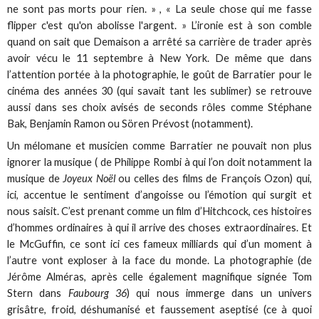
ne sont pas morts pour rien. » , « La seule chose qui me fasse
flipper c'est qu'on abolisse l'argent. » L’ironie est à son comble
quand on sait que Demaison a arrêté sa carrière de trader après
avoir vécu le 11 septembre à New York. De même que dans
l’attention portée à la photographie, le goût de Barratier pour le
cinéma des années 30 (qui savait tant les sublimer) se retrouve
aussi dans ses choix avisés de seconds rôles comme Stéphane
Bak, Benjamin Ramon ou Sören Prévost (notamment).
Un mélomane et musicien comme Barratier ne pouvait non plus
ignorer la musique ( de Philippe Rombi à qui l’on doit notamment la
musique de
Joyeux Noël
ou celles des films de François Ozon) qui,
ici, accentue le sentiment d’angoisse ou l’émotion qui surgit et
nous saisit. C’est prenant comme un film d’Hitchcock, ces histoires
d’hommes ordinaires à qui il arrive des choses extraordinaires. Et
le McGuffin, ce sont ici ces fameux milliards qui d’un moment à
l’autre vont exploser à la face du monde. La photographie (de
Jérôme Alméras, après celle également magnifique signée Tom
Stern dans
Faubourg 36
) qui nous immerge dans un univers
grisâtre, froid, déshumanisé et faussement aseptisé (ce à quoi