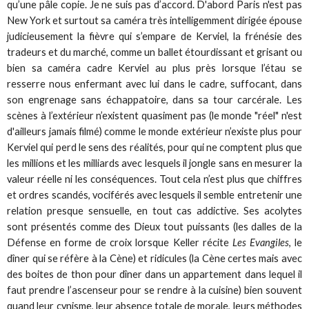
qu’une pâle copie. Je ne suis pas d’accord. D'abord Paris n'est pas
New York et surtout sa caméra très intelligemment dirigée épouse
judicieusement la fièvre qui s’empare de Kerviel, la frénésie des
tradeurs et du marché, comme un ballet étourdissant et grisant ou
bien sa caméra cadre Kerviel au plus près lorsque l’étau se
resserre nous enfermant avec lui dans le cadre, suffocant, dans
son engrenage sans échappatoire, dans sa tour carcérale. Les
scènes à l’extérieur n’existent quasiment pas (le monde "réel" n'est
d'ailleurs jamais filmé) comme le monde extérieur n’existe plus pour
Kerviel qui perd le sens des réalités, pour qui ne comptent plus que
les millions et les milliards avec lesquels il jongle sans en mesurer la
valeur réelle ni les conséquences. Tout cela n’est plus que chiffres
et ordres scandés, vociférés avec lesquels il semble entretenir une
relation presque sensuelle, en tout cas addictive. Ses acolytes
sont présentés comme des Dieux tout puissants (les dalles de la
Défense en forme de croix lorsque Keller récite
Les Evangiles
, le
dîner qui se réfère à la Cène) et ridicules (la Cène certes mais avec
des boites de thon pour dîner dans un appartement dans lequel il
faut prendre l’ascenseur pour se rendre à la cuisine) bien souvent
quand leur cynisme, leur absence totale de morale, leurs méthodes