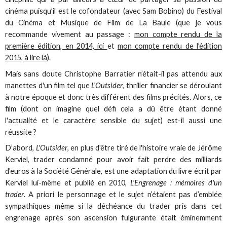
cinéma puisqu’il est le cofondateur (avec Sam Bobino) du Festival
du Cinéma et Musique de Film de La Baule (que je vous
recommande vivement au passage :
mon compte rendu de la
première édition, en 2014, ici
et
mon compte rendu de l’édition
2015, à lire là
).
Mais sans doute Christophe Barratier n’était-il pas attendu aux
manettes d'un film tel que
L’Outsider
, thriller financier se déroulant
à notre époque et donc très différent des films précités. Alors, ce
film (dont on imagine quel défi cela a dû être étant donné
l'actualité et le caractère sensible du sujet) est-il aussi une
réussite ?
D’abord,
L'Outsider
, en plus d'être tiré de l'histoire vraie de Jérôme
Kerviel, trader condamné pour avoir fait perdre des milliards
d'euros à la Société Générale, est une adaptation du livre écrit par
Kerviel lui-même et publié en 2010,
L'Engrenage : mémoires d'un
trader
. A priori le personnage et le sujet n’étaient pas d’emblée
sympathiques même si la déchéance du trader pris dans cet
engrenage après son ascension fulgurante était éminemment