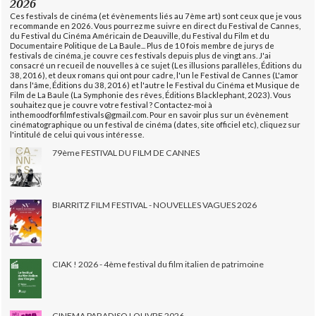
2026
Ces festivals de cinéma (et évènements liés au 7ème art) sont ceux que je vous
recommande en 2026. Vous pourrez me suivre en direct du Festival de Cannes,
du Festival du Cinéma Américain de Deauville, du Festival du Film et du
Documentaire Politique de La Baule... Plus de 10 fois membre de jurys de
festivals de cinéma, je couvre ces festivals depuis plus de vingt ans. J'ai
consacré un recueil de nouvelles à ce sujet (Les illusions parallèles, Éditions du
38, 2016), et deux romans qui ont pour cadre, l'un le Festival de Cannes (L'amor
dans l'âme, Éditions du 38, 2016) et l'autre le Festival du Cinéma et Musique de
Film de La Baule (La Symphonie des rêves, Éditions Blacklephant, 2023). Vous
souhaitez que je couvre votre festival ? Contactez-moi à
inthemoodforfilmfestivals@gmail.com. Pour en savoir plus sur un évènement
cinématographique ou un festival de cinéma (dates, site officiel etc), cliquez sur
l'intitulé de celui qui vous intéresse.
79ème FESTIVAL DU FILM DE CANNES
BIARRITZ FILM FESTIVAL - NOUVELLES VAGUES 2026
CIAK ! 2026 - 4ème festival du film italien de patrimoine
CINEMA PARADISO LOUVRE 2026