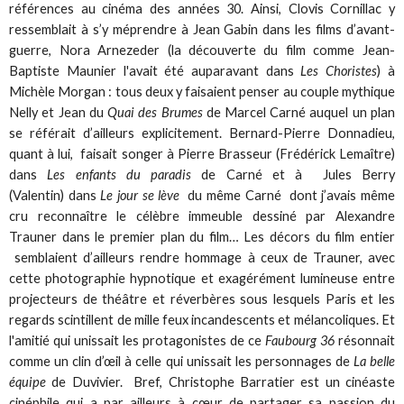
références au cinéma des années 30. Ainsi, Clovis Cornillac y
ressemblait à s’y méprendre à Jean Gabin dans les films d’avant-
guerre, Nora Arnezeder (la découverte du film comme Jean-
Baptiste Maunier l'avait été auparavant dans
Les Choristes
) à
Michèle Morgan : tous deux y faisaient penser au couple mythique
Nelly et Jean du
Quai des Brumes
de Marcel Carné auquel un plan
se référait d’ailleurs explicitement. Bernard-Pierre Donnadieu,
quant à lui, faisait songer à Pierre Brasseur (Frédérick Lemaître)
dans
Les enfants du paradis
de Carné et à Jules Berry
(Valentin) dans
Le jour se lève
du même Carné dont j’avais même
cru reconnaître le célèbre immeuble dessiné par Alexandre
Trauner dans le premier plan du film… Les décors du film entier
semblaient d’ailleurs rendre hommage à ceux de Trauner, avec
cette photographie hypnotique et exagérément lumineuse entre
projecteurs de théâtre et réverbères sous lesquels Paris et les
regards scintillent de mille feux incandescents et mélancoliques. Et
l'amitié qui unissait les protagonistes de ce
Faubourg 36
résonnait
comme un clin d’œil à celle qui unissait les personnages de
La belle
équipe
de Duvivier. Bref, Christophe Barratier est un cinéaste
cinéphile qui a par ailleurs à cœur de partager sa passion du