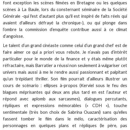
font exception les scènes filmées en Bretagne ou les quelques
scènes à La Baule, lors du consternant séminaire de la Société
Générale -qui l'est d'autant plus qu'il est inspiré de faits réels qui
avaient d'ailleurs défrayé la chronique-), ou qui plonge dans
l’ombre la commission d’enquête contribue aussi à ce climat
d’angoisse.
Le talent d’un grand cinéaste comme celui d’un grand chef est de
faire aimer ce qui a priori vous rebute. Je n’avais pas d’intérêt
particulier pour le monde de la finance et y étais même plutôt
réfractaire, mais Barratier a réussi non seulement à vulgariser cet
univers mais aussi à me le rendre aussi passionnant et palpitant
qu’un trépidant thriller. Son film pourrait d’ailleurs illustrer un
cours de scénario : ellipses à-propos (Kerviel sous le feu des
blagues méprisantes qui deux ans plus tard en est l’auteur et
répond avec aplomb aux sarcasmes), dialogues percutants,
répliques et expressions mémorables (« CDH »), touche
sentimentale (très bon choix de Sabrina Ouazani) sans qu'elles
fassent tomber le film dans le mélo, caractérisation des
personnages en quelques plans et répliques (le père, pas