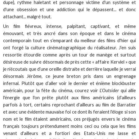
dupe), rythme haletant et personnage victime d'un système et
d'une obsession et une addiction qui le dépassent... et donc
attachant... malgré tout.
Un film fiévreux, intense, palpitant, captivant, et même
émouvant, et très ancré dans son époque et dans le cinéma
contemporain tout en s'emparant du meilleur des films d'hier qui
ont forgé la culture cinématographique du réalisateur. J’en suis
ressortie étourdie comme après un tour de manège et surtout
désireuse de suivre désormais de près cette « affaire Kerviel » que
je n’écoutais que d’une oreille distraite et derrière laquelle je verrai
désormais Jérôme, ce jeune breton pris dans un engrenage
infernal. Plutôt que d’aller voir le dernier et énième blockbuster
américain, pour la fête du cinéma, courez voir
L’Outsider
qui allie
l'énergie que l'on prête plutôt aux films américains (d'ailleurs
parfois à tort, certains reprochant d'ailleurs au film de Barratier
et avec une évidente mauvaise foi ce dont ils feraient l'éloge si son
nom et le film étaient américains, ces préjugés envers le cinéma
français toujours prétendument moins ceci ou cela que les films
venant d'ailleurs et a fortiori des Etats-Unis me lasse et