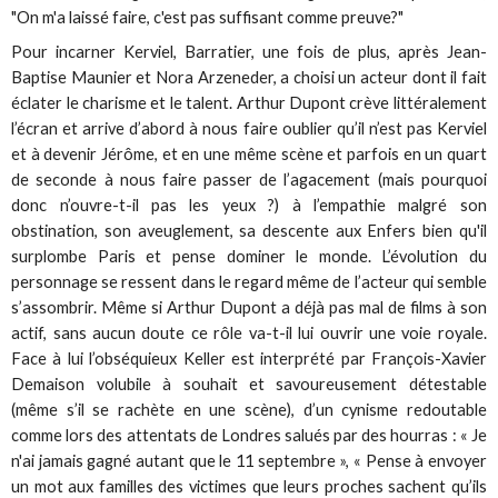
"On m'a laissé faire, c'est pas suffisant comme preuve?"
Pour incarner Kerviel, Barratier, une fois de plus, après Jean-
Baptise Maunier et Nora Arzeneder, a choisi un acteur dont il fait
éclater le charisme et le talent. Arthur Dupont crève littéralement
l’écran et arrive d’abord à nous faire oublier qu’il n’est pas Kerviel
et à devenir Jérôme, et en une même scène et parfois en un quart
de seconde à nous faire passer de l’agacement (mais pourquoi
donc n’ouvre-t-il pas les yeux ?) à l’empathie malgré son
obstination, son aveuglement, sa descente aux Enfers bien qu'il
surplombe Paris et pense dominer le monde. L’évolution du
personnage se ressent dans le regard même de l’acteur qui semble
s’assombrir. Même si Arthur Dupont a déjà pas mal de films à son
actif, sans aucun doute ce rôle va-t-il lui ouvrir une voie royale.
Face à lui l’obséquieux Keller est interprété par François-Xavier
Demaison volubile à souhait et savoureusement détestable
(même s’il se rachète en une scène), d’un cynisme redoutable
comme lors des attentats de Londres salués par des hourras : « Je
n'ai jamais gagné autant que le 11 septembre », « Pense à envoyer
un mot aux familles des victimes que leurs proches sachent qu’ils