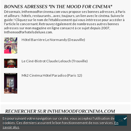
BONNES ADRESSES "IN THE MOOD FOR CINEMA"
Désormais, Inthemoodforcinema.com vous propose ses bonnes adresses, à Paris
et ailleurs : hôtels, restaurants... avec, toujours, un lien avec le cinéma. Suivez le
guide ! Cliquez sur le nom de l'établissement qui vous intéresse pour accéder à
l'article le concernant. Retrouvez également de nombreuses autres bonnes
adresses sur mon magazine en ligne consacré à ce sujet depuis 2007,
Inthemoodforhotelsdeluxe.com.
Hôtel Barrière Le Normandy (Deauville)
Le Ciné-Bistrot Claude Lelouch (Trouville)
Mk2 Cinéma Hôtel Paradiso (Paris 12)
RECHERCHER SUR INTHEMOODFORCINEMA.COM
En poursuivant votre navigation sur ce site, vous acceptez l'utilisation de
cookies. Ces derniers assurent le bon fonctionnement de nos services.
En
savoir plus
.