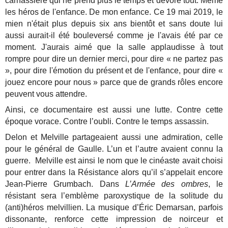
carnassière qui ne prend plus le temps et dévore tout. Même
les héros de l'enfance. De mon enfance. Ce 19 mai 2019, le
mien n'était plus depuis six ans bientôt et sans doute lui
aussi aurait-il été bouleversé comme je l'avais été par ce
moment. J'aurais aimé que la salle applaudisse à tout
rompre pour dire un dernier merci, pour dire « ne partez pas
», pour dire l'émotion du présent et de l'enfance, pour dire «
jouez encore pour nous » parce que de grands rôles encore
peuvent vous attendre.
Ainsi, ce documentaire est aussi une lutte. Contre cette
époque vorace. Contre l’oubli. Contre le temps assassin.
Delon et Melville partageaient aussi une admiration, celle
pour le général de Gaulle. L’un et l’autre avaient connu la
guerre. Melville est ainsi le nom que le cinéaste avait choisi
pour entrer dans la Résistance alors qu’il s’appelait encore
Jean-Pierre Grumbach. Dans
L’Armée des ombres
, le
résistant sera l’emblème paroxystique de la solitude du
(anti)héros melvillien. La musique d’Éric Demarsan, parfois
dissonante, renforce cette impression de noirceur et