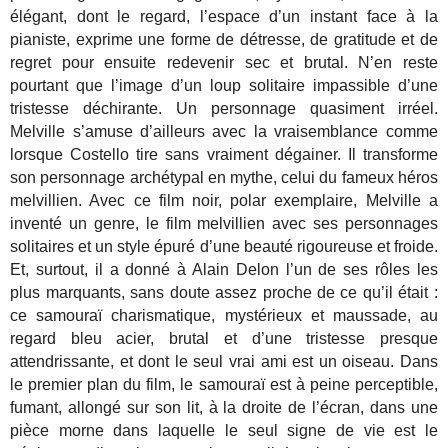
élégant, dont le regard, l’espace d’un instant face à la
pianiste, exprime une forme de détresse, de gratitude et de
regret pour ensuite redevenir sec et brutal. N’en reste
pourtant que l’image d’un loup solitaire impassible d’une
tristesse déchirante. Un personnage quasiment irréel.
Melville s’amuse d’ailleurs avec la vraisemblance comme
lorsque Costello tire sans vraiment dégainer. Il transforme
son personnage archétypal en mythe, celui du fameux héros
melvillien. Avec ce film noir, polar exemplaire, Melville a
inventé un genre, le film melvillien avec ses personnages
solitaires et un style épuré d’une beauté rigoureuse et froide.
Et, surtout, il a donné à Alain Delon l’un de ses rôles les
plus marquants, sans doute assez proche de ce qu’il était :
ce samouraï charismatique, mystérieux et maussade, au
regard bleu acier, brutal et d’une tristesse presque
attendrissante, et dont le seul vrai ami est un oiseau. Dans
le premier plan du film, le samouraï est à peine perceptible,
fumant, allongé sur son lit, à la droite de l’écran, dans une
pièce morne dans laquelle le seul signe de vie est le