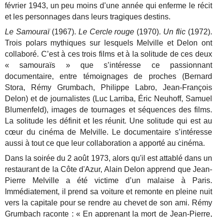
février 1943, un peu moins d’une année qui enferme le récit
et les personnages dans leurs tragiques destins.
Le Samouraï
(1967).
Le Cercle rouge
(1970).
Un flic
(1972).
Trois polars mythiques sur lesquels Melville et Delon ont
collaboré. C’est à ces trois films et à la solitude de ces deux
« samouraïs » que s’intéresse ce passionnant
documentaire, entre témoignages de proches (Bernard
Stora, Rémy Grumbach, Philippe Labro, Jean-François
Delon) et de journalistes (Luc Larriba, Éric Neuhoff, Samuel
Blumenfeld), images de tournages et séquences des films.
La solitude les définit et les réunit. Une solitude qui est au
cœur du cinéma de Melville. Le documentaire s’intéresse
aussi à tout ce que leur collaboration a apporté au cinéma.
Dans la soirée du 2 août 1973, alors qu'il est attablé dans un
restaurant de la Côte d'Azur, Alain Delon apprend que Jean-
Pierre Melville a été victime d’un malaise à Paris.
Immédiatement, il prend sa voiture et remonte en pleine nuit
vers la capitale pour se rendre au chevet de son ami. Rémy
Grumbach raconte : « En apprenant la mort de Jean-Pierre,