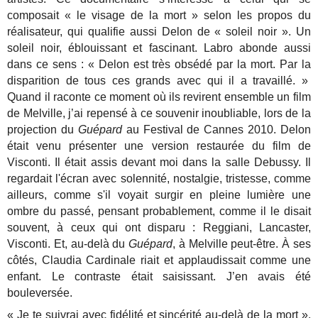
composait « le visage de la mort » selon les propos du
réalisateur, qui qualifie aussi Delon de « soleil noir ». Un
soleil noir, éblouissant et fascinant.
Labro abonde aussi
dans ce sens : « Delon est très obsédé par la mort. Par la
disparition de tous ces grands avec qui il a travaillé. »
Quand il raconte ce moment où ils revirent ensemble un film
de Melville, j’ai repensé à ce souvenir inoubliable, lors de la
projection du
Guépard
au Festival de Cannes 2010. Delon
était venu présenter une version restaurée du film de
Visconti. Il était assis devant moi dans la salle Debussy. Il
regardait l'écran avec solennité, nostalgie, tristesse, comme
ailleurs, comme s'il voyait surgir en pleine lumière une
ombre du passé, pensant probablement, comme il le disait
souvent, à ceux qui ont disparu : Reggiani, Lancaster,
Visconti. Et, au-delà du
Guépard
, à Melville peut-être. À ses
côtés, Claudia Cardinale riait et applaudissait comme une
enfant. Le contraste était saisissant. J’en avais été
bouleversée.
« Je te suivrai avec fidélité et sincérité au-delà de la mort ».