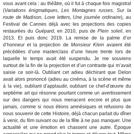
vous avant cela : au théâtre, où il fut à chaque fois magistral
(
Variations énigmatiques
,
Les Montagnes russes
,
Sur la
route de Madison
,
Love letters
,
Une journée ordinaire
), au
Festival de Cannes déjà avec les projections des copies
restaurées du
Guépard,
en 2010, puis de
Plein soleil
, en
2013. Et puis donc 2019. La remise de la palme d’or
d’honneur et la projection de
Monsieur Klein
avaient été
précédées d’une masterclass d’une heure trente lors de
laquelle le temps avait été suspendu. Je me souviens
surtout de la fin de la projection et d’un contraste qui m’avait
saisie ce soir-là. Oubliant cet adieu déchirant que Delon
avait alors prononcé (adieu au cinéma, à la scène et même
à la vie), oubliant d'applaudir, oubliant ce chef-d'œuvre du
septième art qui résonne pourtant comme un avertissement
sur des dangers qui nous menacent encore et plus que
jamais, comme si nous étions amnésiques et refusions de
nous souvenir de cette Histoire, déjà chacun parlait du dîner
à venir, du film suivant ou de la fête à ne pas manquer. Une
actualité et une émotion en chassent une autre. Époque