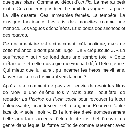
quelques plans. Comme au début d’
Un flic
. La mer au petit
matin. Ces couleurs gris-bleu. Le bruit des vagues. La pluie.
La ville déserte. Ces immeubles fermés. La tempête. La
musique lancinante. Les cris des mouettes comme une
menace. Les vagues déchaînées. Et le poids des silences et
des regards.
Ce documentaire est éminemment mélancolique, mais de
cette mélancolie dont parlait Hugo. Un « crépuscule ». « La
souffrance » qui « se fond dans une sombre joie. » Cette
mélancolie et cette nostalgie qu’évoquait déjà Delon jeune.
Qui mieux que lui aurait pu incarner les héros melvilliens,
fauves solitaires cheminant vers la mort ?
Après cela, comment ne pas avoir envie de revoir les films
de Melville une énième fois ? Mais aussi, peut-être, de
regarder
La Piscine
ou
Plein soleil
pour retrouver la lueur
éblouissante, incandescente et la langueur. Pour voir l’autre
face du « soleil noir ». Et la lumière d’été trompeusement
belle aux faux accents d’éternité de ce chef-d’œuvre du
genre dans lequel la forme coïncide comme rarement avec