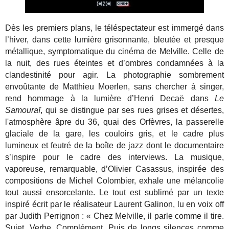
Dès les premiers plans, le téléspectateur est immergé dans
l’hiver, dans cette lumière grisonnante, bleutée et presque
métallique, symptomatique du cinéma de Melville. Celle de
la nuit, des rues éteintes et d’ombres condamnées à la
clandestinité pour agir. La photographie sombrement
envoûtante de Matthieu Moerlen, sans chercher à singer,
rend hommage à la lumière d’Henri Decaë dans
Le
Samouraï
, qui se distingue par ses rues grises et désertes,
l'atmosphère âpre du 36, quai des Orfèvres, la passerelle
glaciale de la gare, les couloirs gris, et le cadre plus
lumineux et feutré de la boîte de jazz dont le documentaire
s’inspire pour le cadre des interviews. La
musique,
vaporeuse, remarquable, d’Olivier Casassus, inspirée des
compositions de Michel Colombier, exhale une mélancolie
tout aussi ensorcelante. Le tout est sublimé par un texte
inspiré écrit par le réalisateur Laurent Galinon, lu en voix off
par Judith Perrignon : « Chez Melville, il parle comme il tire.
Sujet. Verbe. Complément. Puis de longs silences comme