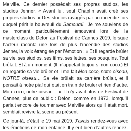
Melville. Ce dernier possédait ses propres studios, les
studios Jenner. « Avant lui, seul Chaplin avait créé ses
propres studios. » Des studios ravagés par un incendie lors
duquel périt le bouvreuil du
Samouraï
. Je me souviens de
ce moment particulièrement émouvant lors de la
masterclass de Delon au Festival de Cannes 2019, lorsque
l’acteur raconta une fois de plus l’incendie des studios
Jenner, la voix étranglée par l’émotion : « Et il regarde brûler
sa vie, ses studios, ses films, ses lettres, ses bouquins. Tout
brûlait. Et à un moment. (Il m’appelait toujours mon coco.) Et
on regarde sa vie brûler et il me fait
Mon coco, notre oiseau,
NOTRE oiseau…
Sa vie brûlait, sa carrière brûlait, et il
pensait à notre piaf qui était en train de brûler et rien d’autre.
Mon coco, notre oiseau… ». Il n’y avait plus de Festival de
Cannes, plus de public : Delon, comme en 1973, lorsqu’il
parlait encore de tourner avec Melville alors qu’il était mort,
semblait revivre la scène au présent.
Ce jour-là, c’était le 19 mai 2019. J’avais rendez-vous avec
les émotions de mon enfance. Il y eut bien d’autres rendez-