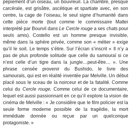
pépiement d’un oiseau, un bouvreuil. La chambre, presque
carcérale, est grisâtre, ascétique et spartiate avec, en son
centre, la cage de l’oiseau, le seul signe d’humanité dans
cette pièce morte (tout comme le commissaire Mattei
interprété par Bourvil dans
Le Cercle rouge
a ses chats pour
seuls amis). Costello est un homme presque invisible,
même dans la sphère privée, comme son « métier » exige
qu’il le soit. Le temps s’étire. Sur l’écran s’inscrit « Il n’y a
pas de plus profonde solitude que celle du samouraï si ce
n’est celle d’un tigre dans la jungle…peut-être… ». Une
phrase censée provenir du Bushido, le livre des
samouraïs, qui est en réalité inventée par Melville. Un début
placé sous le sceau de la noirceur et de la fatalité. Comme
celui du
Cercle rouge.
Comme celui de ce documentaire,
lequel est aussi passionnant en ce qu’il explore la vision de
cinéma de Melville : « Je considère que le film policier est la
seule forme moderne possible de la tragédie, la mort
immédiate donnée ou reçue par un quelconque
protagoniste. »