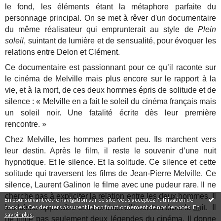
le fond, les éléments étant la métaphore parfaite du
personnage principal. On se met à rêver d'un documentaire
du même réalisateur qui emprunterait au style de
Plein
soleil
, suintant de lumière et de sensualité, pour évoquer les
relations entre Delon et Clément.
Ce documentaire est passionnant pour ce qu’il raconte sur
le cinéma de Melville mais plus encore sur le rapport à la
vie, et à la mort, de ces deux hommes épris de solitude et de
silence : « Melville en a fait le soleil du cinéma français mais
un soleil noir. Une fatalité écrite dès leur première
rencontre. »
Chez Melville, les hommes parlent peu. Ils marchent vers
leur destin. Après le film, il reste le souvenir d’une nuit
hypnotique. Et le silence. Et la solitude. Ce silence et cette
solitude qui traversent les films de Jean-Pierre Melville. Ce
silence, Laurent Galinon le filme avec une pudeur rare. Il ne
cherche pas à expliciter la relation entre les deux hommes. Il
En poursuivant votre navigation sur ce site, vous acceptez l'utilisation de
cookies. Ces derniers assurent le bon fonctionnement de nos services.
En
les laisse apparaître comme deux silhouettes dans la nuit. Il
savoir plus
.
ne filme pas seulement deux légendes du cinéma. Il donne