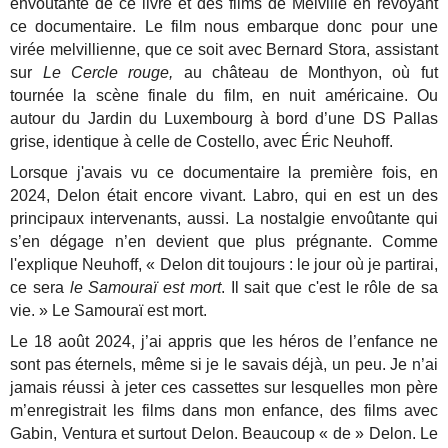
envoûtante de ce livre et des films de Melville en revoyant
ce documentaire. Le film nous embarque donc pour une
virée melvillienne, que ce soit avec Bernard Stora, assistant
sur
Le Cercle rouge,
au château de Monthyon, où fut
tournée la scène finale du film, en nuit américaine. Ou
autour du Jardin du Luxembourg à bord d’une DS Pallas
grise, identique à celle de Costello, avec Éric Neuhoff.
Lorsque j'avais vu ce documentaire la première fois, en
2024, Delon était encore vivant. Labro, qui en est un des
principaux intervenants, aussi. La nostalgie envoûtante qui
s’en dégage n’en devient que plus prégnante. Comme
l'explique Neuhoff, « Delon dit toujours : le jour où je partirai,
ce sera
le Samouraï est mort
. Il sait que c'est le rôle de sa
vie. » Le Samouraï est mort.
Le 18 août 2024, j’ai appris que les héros de l’enfance ne
sont pas éternels, même si je le savais déjà, un peu. Je n’ai
jamais réussi à jeter ces cassettes sur lesquelles mon père
m’enregistrait les films dans mon enfance, des films avec
Gabin, Ventura et surtout Delon. Beaucoup « de » Delon. Le