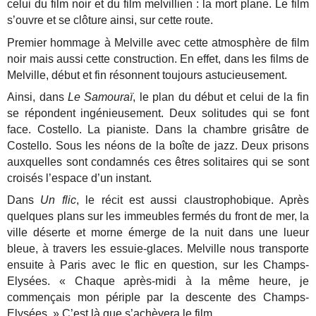
celui du film noir et du film melvillien : la mort plane. Le film
s’ouvre et se clôture ainsi, sur cette route.
Premier hommage à Melville avec cette atmosphère de film
noir mais aussi cette construction. En effet, dans les films de
Melville, début et fin résonnent toujours astucieusement.
Ainsi, dans
Le Samouraï
, le plan du début et celui de la fin
se répondent ingénieusement. Deux solitudes qui se font
face. Costello. La pianiste. Dans la chambre grisâtre de
Costello. Sous les néons de la boîte de jazz. Deux prisons
auxquelles sont condamnés ces êtres solitaires qui se sont
croisés l’espace d’un instant.
Dans
Un flic
, le récit est aussi claustrophobique. Après
quelques plans sur les immeubles fermés du front de mer, la
ville déserte et morne émerge de la nuit dans une lueur
bleue, à travers les essuie-glaces. Melville nous transporte
ensuite à Paris avec le flic en question, sur les Champs-
Elysées. « Chaque après-midi à la même heure, je
commençais mon périple par la descente des Champs-
Elysées. » C’est là que s’achèvera le film.