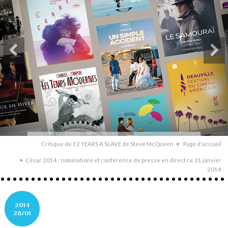
Critique de 12 YEARS A SLAVE de Steve McQueen
Page d'accueil
César 2014 : nominations et conférence de presse en direct ce 31 janvier
2014
2014
28/01