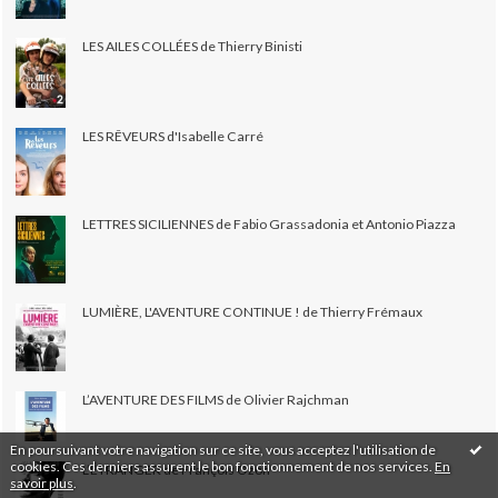
LES AILES COLLÉES de Thierry Binisti
LES RÊVEURS d'Isabelle Carré
LETTRES SICILIENNES de Fabio Grassadonia et Antonio Piazza
LUMIÈRE, L'AVENTURE CONTINUE ! de Thierry Frémaux
L’AVENTURE DES FILMS de Olivier Rajchman
En poursuivant votre navigation sur ce site, vous acceptez l'utilisation de
cookies. Ces derniers assurent le bon fonctionnement de nos services.
En
L’ÉTRANGER de François Ozon
savoir plus
.