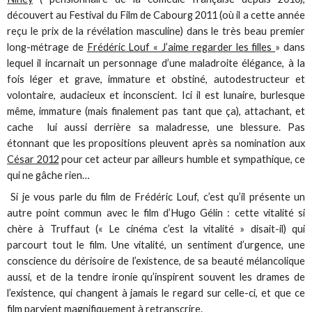
découvert au Festival du Film de Cabourg 2011 (où il a cette année
reçu le prix de la révélation masculine) dans le très beau premier
long-métrage de
Frédéric Louf « J’aime regarder les filles
» dans
lequel il incarnait un personnage d’une maladroite élégance, à la
fois léger et grave, immature et obstiné, autodestructeur et
volontaire, audacieux et inconscient. Ici il est lunaire, burlesque
même, immature (mais finalement pas tant que ça), attachant, et
cache lui aussi derrière sa maladresse, une blessure. Pas
étonnant que les propositions pleuvent après sa nomination aux
César 2012
pour cet acteur par ailleurs humble et sympathique, ce
qui ne gâche rien…
Si je vous parle du film de Frédéric Louf, c’est qu’il présente un
autre point commun avec le film d’Hugo Gélin : cette vitalité si
chère à Truffaut (« Le cinéma c’est la vitalité » disait-il) qui
parcourt tout le film. Une vitalité, un sentiment d’urgence, une
conscience du dérisoire de l’existence, de sa beauté mélancolique
aussi, et de la tendre ironie qu’inspirent souvent les drames de
l’existence, qui changent à jamais le regard sur celle-ci, et que ce
film parvient magnifiquement à retranscrire.