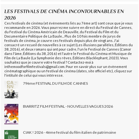
LES FESTIVALS DE CINÉMA INCONTOURNABLES EN
2026
Ces festivals de cinéma (et évènements liés au 7ème art) sont ceux que je vous
recommande en 2026. Vous pourrez me suivre en direct du Festival de Cannes,
du Festival du Cinéma Américain de Deauville, du Festival du Film et du
Documentaire Politique de La Baule... Plus de 10 fois membre de jurys de
festivals de cinéma, je couvre ces festivals depuis plus de vingt ans. J'ai
consacré un recueil de nouvelles à ce sujet (Les illusions parallèles, Éditions du
38, 2016), et deux romans qui ont pour cadre, l'un le Festival de Cannes (L'amor
dans l'âme, Éditions du 38, 2016) et l'autre le Festival du Cinéma et Musique de
Film de La Baule (La Symphonie des rêves, Éditions Blacklephant, 2023). Vous
souhaitez que je couvre votre festival ? Contactez-moi à
inthemoodforfilmfestivals@gmail.com. Pour en savoir plus sur un évènement
cinématographique ou un festival de cinéma (dates, site officiel etc), cliquez sur
l'intitulé de celui qui vous intéresse.
79ème FESTIVAL DU FILM DE CANNES
BIARRITZ FILM FESTIVAL - NOUVELLES VAGUES 2026
CIAK ! 2026 - 4ème festival du film italien de patrimoine