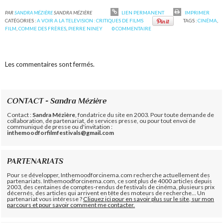
PAR
SANDRA MÉZIÈRE
SANDRA MÉZIÈRE
LIEN PERMANENT
IMPRIMER
CATÉGORIES :
A VOIR A LA TELEVISION : CRITIQUES DE FILMS
TAGS :
CINÉMA
,
FILM
,
COMME DES FRÈRES
,
PIERRE NINEY
0
COMMENTAIRE
Les commentaires sont fermés.
CONTACT - Sandra Mézière
Contact :
Sandra Mézière
, fondatrice du site en 2003. Pour toute demande de
collaboration, de partenariat, de services presse, ou pour tout envoi de
communiqué de presse ou d'invitation :
inthemoodforfilmfestivals@gmail.com
PARTENARIATS
Pour se développer, Inthemoodforcinema.com recherche actuellement des
partenariats. Inthemoodforcinema.com, ce sont plus de 4000 articles depuis
2003, des centaines de comptes-rendus de festivals de cinéma, plusieurs prix
décernés, des articles qui arrivent en tête des moteurs de recherche... Un
partenariat vous intéresse ?
Cliquez ici pour en savoir plus sur le site, sur mon
parcours et pour savoir comment me contacter.