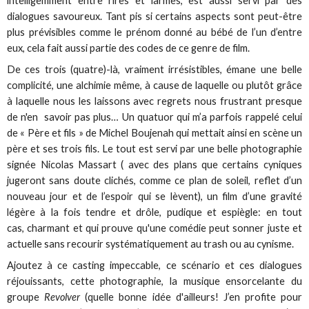
intelligemment entre rires et larmes, est aussi servi par des
dialogues savoureux. Tant pis si certains aspects sont peut-être
plus prévisibles comme le prénom donné au bébé de l’un d’entre
eux, cela fait aussi partie des codes de ce genre de film.
De ces trois (quatre)-là, vraiment irrésistibles, émane une belle
complicité, une alchimie même, à cause de laquelle ou plutôt grâce
à laquelle nous les laissons avec regrets nous frustrant presque
de n'en savoir pas plus… Un quatuor qui m’a parfois rappelé celui
de « Père et fils » de Michel Boujenah qui mettait ainsi en scène un
père et ses trois fils. Le tout est servi par une belle photographie
signée Nicolas Massart ( avec des plans que certains cyniques
jugeront sans doute clichés, comme ce plan de soleil, reflet d’un
nouveau jour et de l’espoir qui se lèvent), un film d’une gravité
légère à la fois tendre et drôle, pudique et espiègle: en tout
cas, charmant et qui prouve qu'une comédie peut sonner juste et
actuelle sans recourir systématiquement au trash ou au cynisme.
Ajoutez à ce casting impeccable, ce scénario et ces dialogues
réjouissants, cette photographie, la musique ensorcelante du
groupe
Revolver
(quelle bonne idée d'ailleurs! J’en profite pour