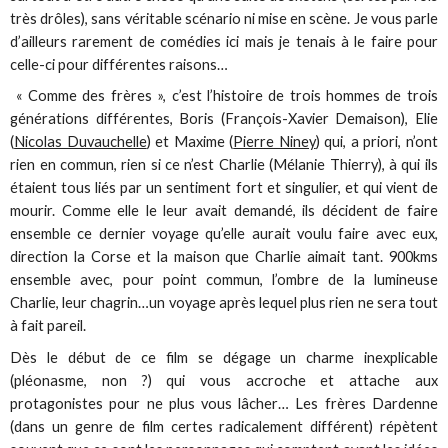
très drôles), sans véritable scénario ni mise en scène. Je vous parle
d’ailleurs rarement de comédies ici mais je tenais à le faire pour
celle-ci pour différentes raisons…
« Comme des frères », c’est l’histoire de trois hommes de trois
générations différentes, Boris (François-Xavier Demaison), Elie
(
Nicolas Duvauchelle
) et Maxime (
Pierre Niney
) qui, a priori, n’ont
rien en commun, rien si ce n’est Charlie (Mélanie Thierry), à qui ils
étaient tous liés par un sentiment fort et singulier, et qui vient de
mourir. Comme elle le leur avait demandé, ils décident de faire
ensemble ce dernier voyage qu’elle aurait voulu faire avec eux,
direction la Corse et la maison que Charlie aimait tant. 900kms
ensemble avec, pour point commun, l’ombre de la lumineuse
Charlie, leur chagrin…un voyage après lequel plus rien ne sera tout
à fait pareil.
Dès le début de ce film se dégage un charme inexplicable
(pléonasme, non ?) qui vous accroche et attache aux
protagonistes pour ne plus vous lâcher… Les frères Dardenne
(dans un genre de film certes radicalement différent) répètent