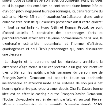
souvent que ce sont les personnages qui comptent avant les idées
et, si la plupart des comédies se contentent d’une bonne idée et
d’un bon pitch, négligeant leurs personnages, ici, dans l’écriture du
scénario, Hérvé Mimran ( coauteur/coréalisateur d’une autre
comédie très réussie qui d'ailleurs présentait aussi cette qualité:
« Tout ce qui brille
»), Hugo Gélin et Romain Protat, se sont
d’abord attelés à construire des personnages forts et
particulièrement attachants : le jeune homme lunaire de 20 ans, le
trentenaire scénariste noctambule, et l'homme d’affaires,
quadragénaire et seul. Trois personnages qui, tous, dissimulent
une blessure.
Le chagrin et la personne qui les réunissent annihilent la
différence d’âge même si elle est prétexte à un gag récurrent (et
très drôle) sur les goûts parfois surannés du personnage de
François-Xavier Demaison qui apporte toute sa bonhomie
mélancolique et attendrissante et la justesse de son jeu à cet
homme qui n’arrive pas -plus- à aimer depuis Charlie. L’autre bonne
idée est en effet le casting : outre François-Xavier Demaison,
Nicolas Duvauchelle
est également parfait, et surtout
Pierre
Niney
( pensionnaire de la comédie française depuis 2010),