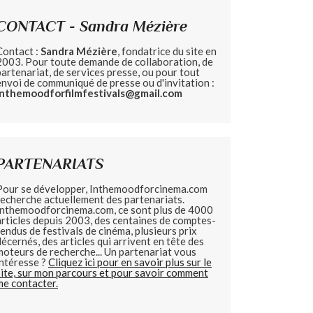
CONTACT - Sandra Mézière
Contact :
Sandra Mézière
, fondatrice du site en
2003. Pour toute demande de collaboration, de
partenariat, de services presse, ou pour tout
envoi de communiqué de presse ou d'invitation :
inthemoodforfilmfestivals@gmail.com
PARTENARIATS
Pour se développer, Inthemoodforcinema.com
recherche actuellement des partenariats.
Inthemoodforcinema.com, ce sont plus de 4000
articles depuis 2003, des centaines de comptes-
rendus de festivals de cinéma, plusieurs prix
décernés, des articles qui arrivent en tête des
moteurs de recherche... Un partenariat vous
intéresse ?
Cliquez ici pour en savoir plus sur le
site, sur mon parcours et pour savoir comment
me contacter.