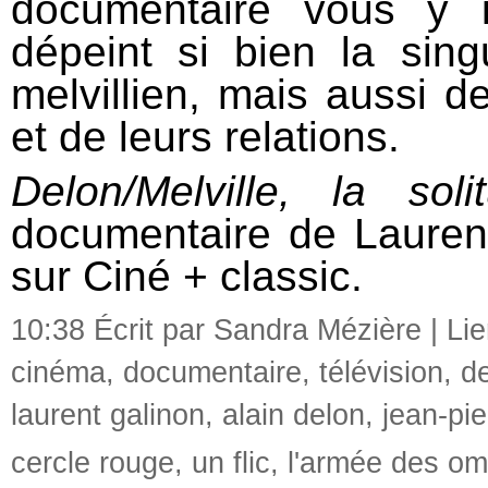
documentaire vous y in
dépeint si bien la sing
melvillien, mais aussi 
et de leurs relations.
Delon/Melville, la so
documentaire de Lauren
sur Ciné + classic.
10:38 Écrit par Sandra Mézière |
Li
cinéma
,
documentaire
,
télévision
,
de
laurent galinon
,
alain delon
,
jean-pie
cercle rouge
,
un flic
,
l'armée des o