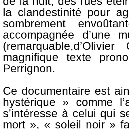
de la nuit, des rues ét
la clandestinité pour a
sombrement envoûtant
accompagnée d’une mus
(remarquable,d’Olivie
magnifique texte pron
Perrignon.
Ce documentaire est ain
hystérique » comme l’a 
s’intéresse à celui qui 
mort », « soleil noir » f