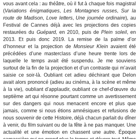
vous avant cela : au théâtre, où il fut à chaque fois magistral
(
Variations énigmatiques
,
Les Montagnes russes
,
Sur la
route de Madison
,
Love letters
,
Une journée ordinaire
), au
Festival de Cannes déjà avec les projections des copies
restaurées du
Guépard,
en 2010, puis de
Plein soleil
, en
2013. Et puis donc 2019. La remise de la palme d’or
d’honneur et la projection de
Monsieur Klein
avaient été
précédées d’une masterclass d’une heure trente lors de
laquelle le temps avait été suspendu. Je me souviens
surtout de la fin de la projection et d’un contraste qui m’avait
saisie ce soir-là. Oubliant cet adieu déchirant que Delon
avait alors prononcé (adieu au cinéma, à la scène et même
à la vie), oubliant d'applaudir, oubliant ce chef-d'œuvre du
septième art qui résonne pourtant comme un avertissement
sur des dangers qui nous menacent encore et plus que
jamais, comme si nous étions amnésiques et refusions de
nous souvenir de cette Histoire, déjà chacun parlait du dîner
à venir, du film suivant ou de la fête à ne pas manquer. Une
actualité et une émotion en chassent une autre. Époque