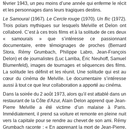
février 1943, un peu moins d’une année qui enferme le récit
et les personnages dans leurs tragiques destins.
Le Samouraï
(1967).
Le Cercle rouge
(1970).
Un flic
(1972).
Trois polars mythiques sur lesquels Melville et Delon ont
collaboré. C’est à ces trois films et à la solitude de ces deux
« samouraïs » que s’intéresse ce passionnant
documentaire, entre témoignages de proches (Bernard
Stora, Rémy Grumbach, Philippe Labro, Jean-François
Delon) et de journalistes (Luc Larriba, Éric Neuhoff, Samuel
Blumenfeld), images de tournages et séquences des films.
La solitude les définit et les réunit. Une solitude qui est au
cœur du cinéma de Melville. Le documentaire s’intéresse
aussi à tout ce que leur collaboration a apporté au cinéma.
Dans la soirée du 2 août 1973, alors qu'il est attablé dans un
restaurant de la Côte d'Azur, Alain Delon apprend que Jean-
Pierre Melville a été victime d’un malaise à Paris.
Immédiatement, il prend sa voiture et remonte en pleine nuit
vers la capitale pour se rendre au chevet de son ami. Rémy
Grumbach raconte : « En apprenant la mort de Jean-Pierre,