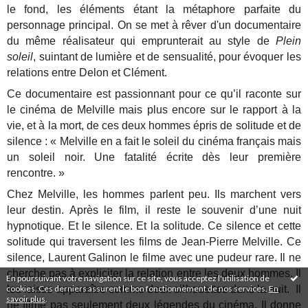
le fond, les éléments étant la métaphore parfaite du
personnage principal. On se met à rêver d'un documentaire
du même réalisateur qui emprunterait au style de
Plein
soleil
, suintant de lumière et de sensualité, pour évoquer les
relations entre Delon et Clément.
Ce documentaire est passionnant pour ce qu’il raconte sur
le cinéma de Melville mais plus encore sur le rapport à la
vie, et à la mort, de ces deux hommes épris de solitude et de
silence : « Melville en a fait le soleil du cinéma français mais
un soleil noir. Une fatalité écrite dès leur première
rencontre. »
Chez Melville, les hommes parlent peu. Ils marchent vers
leur destin. Après le film, il reste le souvenir d’une nuit
hypnotique. Et le silence. Et la solitude. Ce silence et cette
solitude qui traversent les films de Jean-Pierre Melville. Ce
silence, Laurent Galinon le filme avec une pudeur rare. Il ne
cherche pas à expliciter la relation entre les deux hommes. Il
En poursuivant votre navigation sur ce site, vous acceptez l'utilisation de
cookies. Ces derniers assurent le bon fonctionnement de nos services.
En
les laisse apparaître comme deux silhouettes dans la nuit. Il
savoir plus
.
ne filme pas seulement deux légendes du cinéma. Il donne