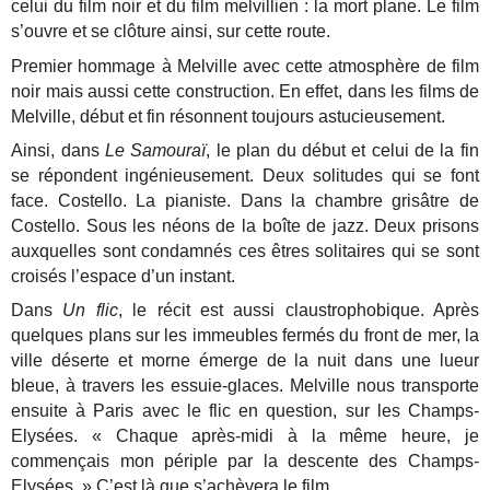
celui du film noir et du film melvillien : la mort plane. Le film
s’ouvre et se clôture ainsi, sur cette route.
Premier hommage à Melville avec cette atmosphère de film
noir mais aussi cette construction. En effet, dans les films de
Melville, début et fin résonnent toujours astucieusement.
Ainsi, dans
Le Samouraï
, le plan du début et celui de la fin
se répondent ingénieusement. Deux solitudes qui se font
face. Costello. La pianiste. Dans la chambre grisâtre de
Costello. Sous les néons de la boîte de jazz. Deux prisons
auxquelles sont condamnés ces êtres solitaires qui se sont
croisés l’espace d’un instant.
Dans
Un flic
, le récit est aussi claustrophobique. Après
quelques plans sur les immeubles fermés du front de mer, la
ville déserte et morne émerge de la nuit dans une lueur
bleue, à travers les essuie-glaces. Melville nous transporte
ensuite à Paris avec le flic en question, sur les Champs-
Elysées. « Chaque après-midi à la même heure, je
commençais mon périple par la descente des Champs-
Elysées. » C’est là que s’achèvera le film.