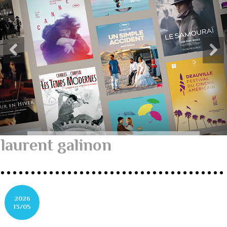
laurent galinon
2026
13/05