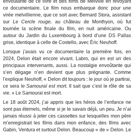
envoûtante de ce livre et des films de Melville en revoyant
ce documentaire. Le film nous embarque donc pour une
virée melvillienne, que ce soit avec Bernard Stora, assistant
sur
Le Cercle rouge,
au château de Monthyon, où fut
tournée la scène finale du film, en nuit américaine. Ou
autour du Jardin du Luxembourg à bord d’une DS Pallas
grise, identique à celle de Costello, avec Éric Neuhoff.
Lorsque j'avais vu ce documentaire la première fois, en
2024, Delon était encore vivant. Labro, qui en est un des
principaux intervenants, aussi. La nostalgie envoûtante qui
s’en dégage n’en devient que plus prégnante. Comme
l'explique Neuhoff, « Delon dit toujours : le jour où je partirai,
ce sera
le Samouraï est mort
. Il sait que c'est le rôle de sa
vie. » Le Samouraï est mort.
Le 18 août 2024, j’ai appris que les héros de l’enfance ne
sont pas éternels, même si je le savais déjà, un peu. Je n’ai
jamais réussi à jeter ces cassettes sur lesquelles mon père
m’enregistrait les films dans mon enfance, des films avec
Gabin, Ventura et surtout Delon. Beaucoup « de » Delon. Le