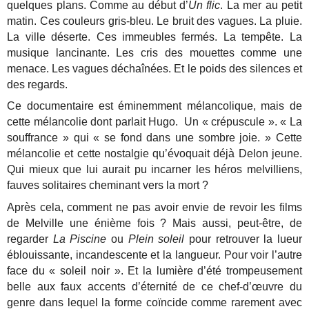
quelques plans. Comme au début d’
Un flic
. La mer au petit
matin. Ces couleurs gris-bleu. Le bruit des vagues. La pluie.
La ville déserte. Ces immeubles fermés. La tempête. La
musique lancinante. Les cris des mouettes comme une
menace. Les vagues déchaînées. Et le poids des silences et
des regards.
Ce documentaire est éminemment mélancolique, mais de
cette mélancolie dont parlait Hugo. Un « crépuscule ». « La
souffrance » qui « se fond dans une sombre joie. » Cette
mélancolie et cette nostalgie qu’évoquait déjà Delon jeune.
Qui mieux que lui aurait pu incarner les héros melvilliens,
fauves solitaires cheminant vers la mort ?
Après cela, comment ne pas avoir envie de revoir les films
de Melville une énième fois ? Mais aussi, peut-être, de
regarder
La Piscine
ou
Plein soleil
pour retrouver la lueur
éblouissante, incandescente et la langueur. Pour voir l’autre
face du « soleil noir ». Et la lumière d’été trompeusement
belle aux faux accents d’éternité de ce chef-d’œuvre du
genre dans lequel la forme coïncide comme rarement avec