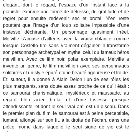
élégant, dont le regard, l’espace d’un instant face à la
pianiste, exprime une forme de détresse, de gratitude et de
regret pour ensuite redevenir sec et brutal. N’en reste
pourtant que l’image d’un loup solitaire impassible d’une
tristesse déchirante. Un personnage quasiment irréel.
Melville s’amuse d’ailleurs avec la vraisemblance comme
lorsque Costello tire sans vraiment dégainer. Il transforme
son personnage archétypal en mythe, celui du fameux héros
melvillien. Avec ce film noir, polar exemplaire, Melville a
inventé un genre, le film melvillien avec ses personnages
solitaires et un style épuré d’une beauté rigoureuse et froide.
Et, surtout, il a donné à Alain Delon l’un de ses rôles les
plus marquants, sans doute assez proche de ce qu’il était :
ce samouraï charismatique, mystérieux et maussade, au
regard bleu acier, brutal et d’une tristesse presque
attendrissante, et dont le seul vrai ami est un oiseau. Dans
le premier plan du film, le samouraï est à peine perceptible,
fumant, allongé sur son lit, à la droite de l’écran, dans une
pièce morne dans laquelle le seul signe de vie est le