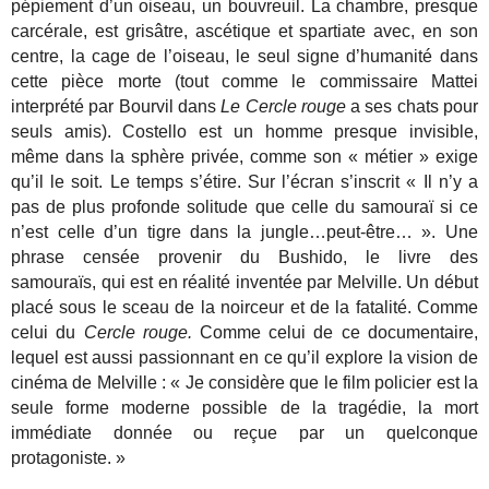
pépiement d’un oiseau, un bouvreuil. La chambre, presque
carcérale, est grisâtre, ascétique et spartiate avec, en son
centre, la cage de l’oiseau, le seul signe d’humanité dans
cette pièce morte (tout comme le commissaire Mattei
interprété par Bourvil dans
Le Cercle rouge
a ses chats pour
seuls amis). Costello est un homme presque invisible,
même dans la sphère privée, comme son « métier » exige
qu’il le soit. Le temps s’étire. Sur l’écran s’inscrit « Il n’y a
pas de plus profonde solitude que celle du samouraï si ce
n’est celle d’un tigre dans la jungle…peut-être… ». Une
phrase censée provenir du Bushido, le livre des
samouraïs, qui est en réalité inventée par Melville. Un début
placé sous le sceau de la noirceur et de la fatalité. Comme
celui du
Cercle rouge.
Comme celui de ce documentaire,
lequel est aussi passionnant en ce qu’il explore la vision de
cinéma de Melville : « Je considère que le film policier est la
seule forme moderne possible de la tragédie, la mort
immédiate donnée ou reçue par un quelconque
protagoniste. »