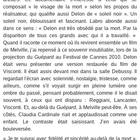
composait « le visage de la mort » selon les propos du
réalisateur, qui qualifie aussi Delon de « soleil noir ». Un
soleil noir, éblouissant et fascinant.
Labro abonde aussi
dans ce sens : « Delon est très obsédé par la mort. Par la
disparition de tous ces grands avec qui il a travaillé. »
Quand il raconte ce moment où ils revirent ensemble un film
de Melville, j’ai repensé à ce souvenir inoubliable, lors de la
projection du
Guépard
au Festival de Cannes 2010. Delon
était venu présenter une version restaurée du film de
Visconti. Il était assis devant moi dans la salle Debussy. Il
regardait l'écran avec solennité, nostalgie, tristesse, comme
ailleurs, comme s'il voyait surgir en pleine lumière une
ombre du passé, pensant probablement, comme il le disait
souvent, à ceux qui ont disparu : Reggiani, Lancaster,
Visconti. Et, au-delà du
Guépard
, à Melville peut-être. À ses
côtés, Claudia Cardinale riait et applaudissait comme une
enfant. Le contraste était saisissant. J’en avais été
bouleversée.
« Je te suivrai avec fidélité et sincérité au-delà de la mort ».