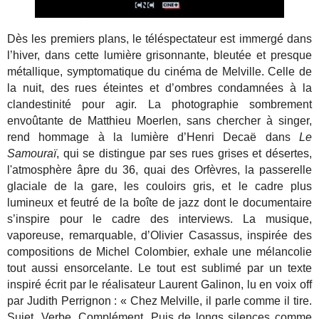
Dès les premiers plans, le téléspectateur est immergé dans
l’hiver, dans cette lumière grisonnante, bleutée et presque
métallique, symptomatique du cinéma de Melville. Celle de
la nuit, des rues éteintes et d’ombres condamnées à la
clandestinité pour agir. La photographie sombrement
envoûtante de Matthieu Moerlen, sans chercher à singer,
rend hommage à la lumière d’Henri Decaë dans
Le
Samouraï
, qui se distingue par ses rues grises et désertes,
l'atmosphère âpre du 36, quai des Orfèvres, la passerelle
glaciale de la gare, les couloirs gris, et le cadre plus
lumineux et feutré de la boîte de jazz dont le documentaire
s’inspire pour le cadre des interviews. La
musique,
vaporeuse, remarquable, d’Olivier Casassus, inspirée des
compositions de Michel Colombier, exhale une mélancolie
tout aussi ensorcelante. Le tout est sublimé par un texte
inspiré écrit par le réalisateur Laurent Galinon, lu en voix off
par Judith Perrignon : « Chez Melville, il parle comme il tire.
Sujet. Verbe. Complément. Puis de longs silences comme