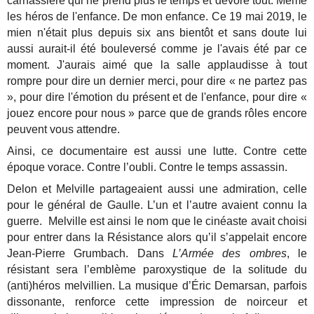
carnassière qui ne prend plus le temps et dévore tout. Même
les héros de l'enfance. De mon enfance. Ce 19 mai 2019, le
mien n'était plus depuis six ans bientôt et sans doute lui
aussi aurait-il été bouleversé comme je l'avais été par ce
moment. J'aurais aimé que la salle applaudisse à tout
rompre pour dire un dernier merci, pour dire « ne partez pas
», pour dire l'émotion du présent et de l'enfance, pour dire «
jouez encore pour nous » parce que de grands rôles encore
peuvent vous attendre.
Ainsi, ce documentaire est aussi une lutte. Contre cette
époque vorace. Contre l’oubli. Contre le temps assassin.
Delon et Melville partageaient aussi une admiration, celle
pour le général de Gaulle. L’un et l’autre avaient connu la
guerre. Melville est ainsi le nom que le cinéaste avait choisi
pour entrer dans la Résistance alors qu’il s’appelait encore
Jean-Pierre Grumbach. Dans
L’Armée des ombres
, le
résistant sera l’emblème paroxystique de la solitude du
(anti)héros melvillien. La musique d’Éric Demarsan, parfois
dissonante, renforce cette impression de noirceur et