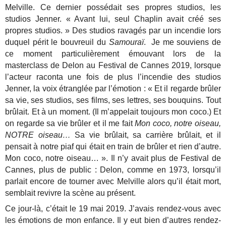
Melville. Ce dernier possédait ses propres studios, les
studios Jenner. « Avant lui, seul Chaplin avait créé ses
propres studios. » Des studios ravagés par un incendie lors
duquel périt le bouvreuil du
Samouraï
. Je me souviens de
ce moment particulièrement émouvant lors de la
masterclass de Delon au Festival de Cannes 2019, lorsque
l’acteur raconta une fois de plus l’incendie des studios
Jenner, la voix étranglée par l’émotion : « Et il regarde brûler
sa vie, ses studios, ses films, ses lettres, ses bouquins. Tout
brûlait. Et à un moment. (Il m’appelait toujours mon coco.) Et
on regarde sa vie brûler et il me fait
Mon coco, notre oiseau,
NOTRE oiseau…
Sa vie brûlait, sa carrière brûlait, et il
pensait à notre piaf qui était en train de brûler et rien d’autre.
Mon coco, notre oiseau… ». Il n’y avait plus de Festival de
Cannes, plus de public : Delon, comme en 1973, lorsqu’il
parlait encore de tourner avec Melville alors qu’il était mort,
semblait revivre la scène au présent.
Ce jour-là, c’était le 19 mai 2019. J’avais rendez-vous avec
les émotions de mon enfance. Il y eut bien d’autres rendez-