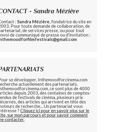
CONTACT - Sandra Mézière
Contact :
Sandra Mézière
, fondatrice du site en
2003. Pour toute demande de collaboration, de
partenariat, de services presse, ou pour tout
envoi de communiqué de presse ou d'invitation :
inthemoodforfilmfestivals@gmail.com
PARTENARIATS
Pour se développer, Inthemoodforcinema.com
recherche actuellement des partenariats.
Inthemoodforcinema.com, ce sont plus de 4000
articles depuis 2003, des centaines de comptes-
rendus de festivals de cinéma, plusieurs prix
décernés, des articles qui arrivent en tête des
moteurs de recherche... Un partenariat vous
intéresse ?
Cliquez ici pour en savoir plus sur le
site, sur mon parcours et pour savoir comment
me contacter.