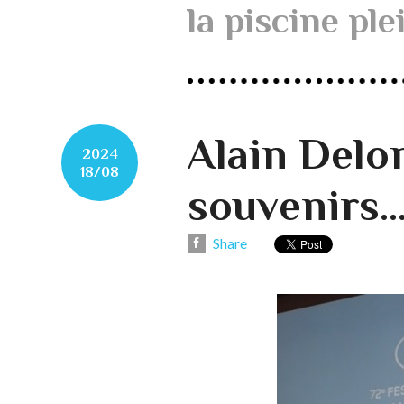
la piscine plei
Alain Delo
2024
18/08
souvenirs..
Share