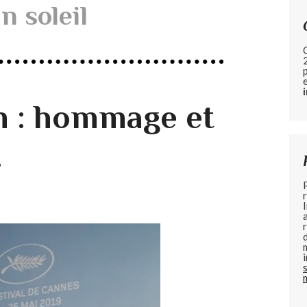
n soleil
n : hommage et
.