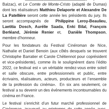
Balzac), et
Le Comte de Monte-Cristo
(adapté de Dumas)
dont les réalisateurs
Matthieu Delaporte et Alexandre De
La Patellière
seront cette année les présidents du jury.
Ils
seront accompagnés de
Philippine Leroy-Beaulieu,
Laetitia Dosch, Aurélie Saada, Enki Bilal, François
Berléand, Jérémie Renier
et,
Danièle Thompson
,
membre d'honneur.
Pour les fondateurs du Festival Cinéroman de Nice,
Nathalie et Daniel Benoin (aux côtés desquels se trouvent
Christophe Barratier et Carole Chétiennot pour coprésident
et vice-présidente), comme ils le soulignèrent dans l'édito
2022, ce festival est « un véritable rendez-vous entre soleil
et salle obscure, entre professionnels et public, entre
écrivains, réalisateurs, acteurs, producteurs et l’ensemble
de la profession du cinéma».
En six ans seulement, ce
festival a su devenir un des événements incontournables du
cinéma en France.
Le festival s'enrichit d'un futur marché professionnel de
Cinéroman, inauguré au printemps de cette année avec,