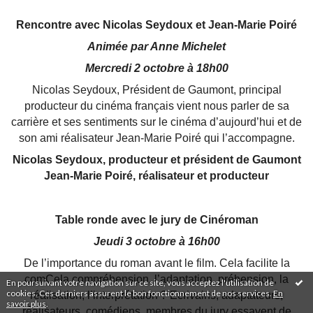
Rencontre avec Nicolas Seydoux et Jean-Marie Poiré
Animée par Anne Michelet
Mercredi 2 octobre à 18h00
Nicolas Seydoux, Président de Gaumont, principal
producteur du cinéma français vient nous parler de sa
carrière et ses sentiments sur le cinéma d’aujourd’hui et de
son ami réalisateur Jean-Marie Poiré qui l’accompagne.
Nicolas Seydoux, producteur et président de Gaumont
Jean-Marie Poiré, réalisateur et producteur
Table ronde avec le jury de Cinéroman
Jeudi 3 octobre à 16h00
De l’importance du roman avant le film. Cela facilite la
comCela compréhension, l’adaptation, préhension, la
En poursuivant votre navigation sur ce site, vous acceptez l'utilisation de
cookies. Ces derniers assurent le bon fonctionnement de nos services.
En
réalisation, l’interprétation ? Ecrivains, adaptateurs,
savoir plus
.
réalisateurs, comédiens, membres du jury essayent de