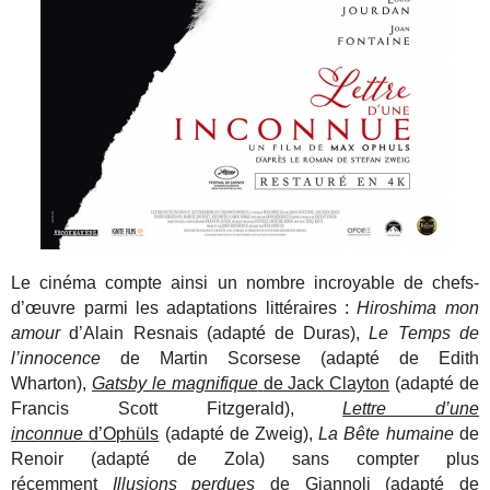
Le cinéma compte ainsi un nombre incroyable de chefs-
d’œuvre parmi les adaptations littéraires :
Hiroshima mon
amour
d’Alain Resnais (adapté de Duras),
Le Temps de
l’innocence
de Martin Scorsese (adapté de Edith
Wharton),
Gatsby le magnifique
de Jack Clayton
(adapté de
Francis Scott Fitzgerald),
Lettre d’une
inconnue
d’Ophüls
(adapté de Zweig),
La Bête humaine
de
Renoir (adapté de Zola) sans compter plus
récemment
Illusions perdues
de Giannoli
(adapté de