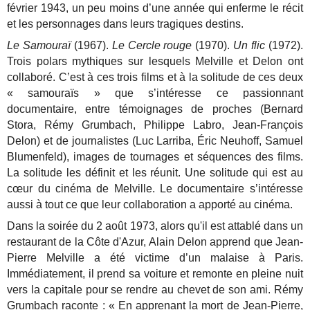
février 1943, un peu moins d’une année qui enferme le récit
et les personnages dans leurs tragiques destins.
Le Samouraï
(1967).
Le Cercle rouge
(1970).
Un flic
(1972).
Trois polars mythiques sur lesquels Melville et Delon ont
collaboré. C’est à ces trois films et à la solitude de ces deux
« samouraïs » que s’intéresse ce passionnant
documentaire, entre témoignages de proches (Bernard
Stora, Rémy Grumbach, Philippe Labro, Jean-François
Delon) et de journalistes (Luc Larriba, Éric Neuhoff, Samuel
Blumenfeld), images de tournages et séquences des films.
La solitude les définit et les réunit. Une solitude qui est au
cœur du cinéma de Melville. Le documentaire s’intéresse
aussi à tout ce que leur collaboration a apporté au cinéma.
Dans la soirée du 2 août 1973, alors qu'il est attablé dans un
restaurant de la Côte d'Azur, Alain Delon apprend que Jean-
Pierre Melville a été victime d’un malaise à Paris.
Immédiatement, il prend sa voiture et remonte en pleine nuit
vers la capitale pour se rendre au chevet de son ami. Rémy
Grumbach raconte : « En apprenant la mort de Jean-Pierre,