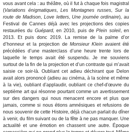
vous avant cela : au théâtre, où il fut à chaque fois magistral
(
Variations énigmatiques
,
Les Montagnes russes
,
Sur la
route de Madison
,
Love letters
,
Une journée ordinaire
), au
Festival de Cannes déjà avec les projections des copies
restaurées du
Guépard,
en 2010, puis de
Plein soleil
, en
2013. Et puis donc 2019. La remise de la palme d’or
d’honneur et la projection de
Monsieur Klein
avaient été
précédées d’une masterclass d’une heure trente lors de
laquelle le temps avait été suspendu. Je me souviens
surtout de la fin de la projection et d’un contraste qui m’avait
saisie ce soir-là. Oubliant cet adieu déchirant que Delon
avait alors prononcé (adieu au cinéma, à la scène et même
à la vie), oubliant d'applaudir, oubliant ce chef-d'œuvre du
septième art qui résonne pourtant comme un avertissement
sur des dangers qui nous menacent encore et plus que
jamais, comme si nous étions amnésiques et refusions de
nous souvenir de cette Histoire, déjà chacun parlait du dîner
à venir, du film suivant ou de la fête à ne pas manquer. Une
actualité et une émotion en chassent une autre. Époque