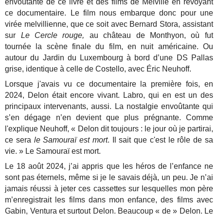
envoûtante de ce livre et des films de Melville en revoyant
ce documentaire. Le film nous embarque donc pour une
virée melvillienne, que ce soit avec Bernard Stora, assistant
sur
Le Cercle rouge,
au château de Monthyon, où fut
tournée la scène finale du film, en nuit américaine. Ou
autour du Jardin du Luxembourg à bord d’une DS Pallas
grise, identique à celle de Costello, avec Éric Neuhoff.
Lorsque j'avais vu ce documentaire la première fois, en
2024, Delon était encore vivant. Labro, qui en est un des
principaux intervenants, aussi. La nostalgie envoûtante qui
s’en dégage n’en devient que plus prégnante. Comme
l'explique Neuhoff, « Delon dit toujours : le jour où je partirai,
ce sera
le Samouraï est mort
. Il sait que c'est le rôle de sa
vie. » Le Samouraï est mort.
Le 18 août 2024, j’ai appris que les héros de l’enfance ne
sont pas éternels, même si je le savais déjà, un peu. Je n’ai
jamais réussi à jeter ces cassettes sur lesquelles mon père
m’enregistrait les films dans mon enfance, des films avec
Gabin, Ventura et surtout Delon. Beaucoup « de » Delon. Le