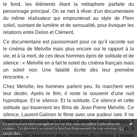
le fond, les éléments étant la métaphore parfaite du
personnage principal. On se met à rêver d'un documentaire
du même réalisateur qui emprunterait au style de
Plein
soleil
, suintant de lumière et de sensualité, pour évoquer les
relations entre Delon et Clément.
Ce documentaire est passionnant pour ce qu’il raconte sur
le cinéma de Melville mais plus encore sur le rapport à la
vie, et à la mort, de ces deux hommes épris de solitude et de
silence : « Melville en a fait le soleil du cinéma français mais
un soleil noir. Une fatalité écrite dès leur première
rencontre. »
Chez Melville, les hommes parlent peu. Ils marchent vers
leur destin. Après le film, il reste le souvenir d’une nuit
hypnotique. Et le silence. Et la solitude. Ce silence et cette
solitude qui traversent les films de Jean-Pierre Melville. Ce
silence, Laurent Galinon le filme avec une pudeur rare. Il ne
cherche pas à expliciter la relation entre les deux hommes. Il
En poursuivant votre navigation sur ce site, vous acceptez l'utilisation de
cookies. Ces derniers assurent le bon fonctionnement de nos services.
En
les laisse apparaître comme deux silhouettes dans la nuit. Il
savoir plus
.
ne filme pas seulement deux légendes du cinéma. Il donne