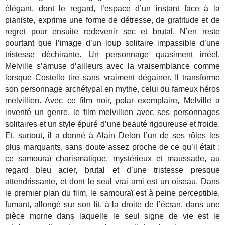
élégant, dont le regard, l’espace d’un instant face à la
pianiste, exprime une forme de détresse, de gratitude et de
regret pour ensuite redevenir sec et brutal. N’en reste
pourtant que l’image d’un loup solitaire impassible d’une
tristesse déchirante. Un personnage quasiment irréel.
Melville s’amuse d’ailleurs avec la vraisemblance comme
lorsque Costello tire sans vraiment dégainer. Il transforme
son personnage archétypal en mythe, celui du fameux héros
melvillien. Avec ce film noir, polar exemplaire, Melville a
inventé un genre, le film melvillien avec ses personnages
solitaires et un style épuré d’une beauté rigoureuse et froide.
Et, surtout, il a donné à Alain Delon l’un de ses rôles les
plus marquants, sans doute assez proche de ce qu’il était :
ce samouraï charismatique, mystérieux et maussade, au
regard bleu acier, brutal et d’une tristesse presque
attendrissante, et dont le seul vrai ami est un oiseau. Dans
le premier plan du film, le samouraï est à peine perceptible,
fumant, allongé sur son lit, à la droite de l’écran, dans une
pièce morne dans laquelle le seul signe de vie est le