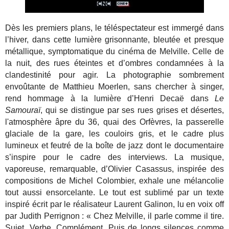
Dès les premiers plans, le téléspectateur est immergé dans
l’hiver, dans cette lumière grisonnante, bleutée et presque
métallique, symptomatique du cinéma de Melville. Celle de
la nuit, des rues éteintes et d’ombres condamnées à la
clandestinité pour agir. La photographie sombrement
envoûtante de Matthieu Moerlen, sans chercher à singer,
rend hommage à la lumière d’Henri Decaë dans
Le
Samouraï
, qui se distingue par ses rues grises et désertes,
l'atmosphère âpre du 36, quai des Orfèvres, la passerelle
glaciale de la gare, les couloirs gris, et le cadre plus
lumineux et feutré de la boîte de jazz dont le documentaire
s’inspire pour le cadre des interviews. La
musique,
vaporeuse, remarquable, d’Olivier Casassus, inspirée des
compositions de Michel Colombier, exhale une mélancolie
tout aussi ensorcelante. Le tout est sublimé par un texte
inspiré écrit par le réalisateur Laurent Galinon, lu en voix off
par Judith Perrignon : « Chez Melville, il parle comme il tire.
Sujet. Verbe. Complément. Puis de longs silences comme