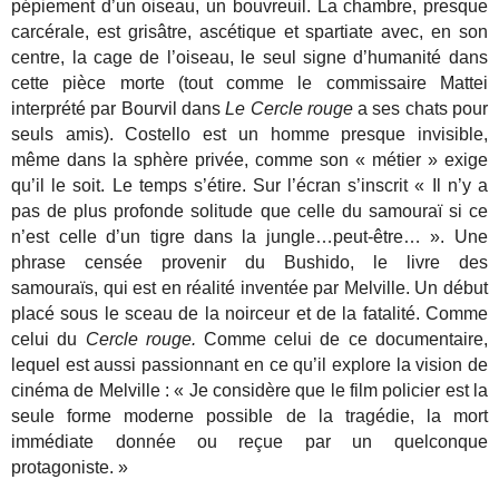
pépiement d’un oiseau, un bouvreuil. La chambre, presque
carcérale, est grisâtre, ascétique et spartiate avec, en son
centre, la cage de l’oiseau, le seul signe d’humanité dans
cette pièce morte (tout comme le commissaire Mattei
interprété par Bourvil dans
Le Cercle rouge
a ses chats pour
seuls amis). Costello est un homme presque invisible,
même dans la sphère privée, comme son « métier » exige
qu’il le soit. Le temps s’étire. Sur l’écran s’inscrit « Il n’y a
pas de plus profonde solitude que celle du samouraï si ce
n’est celle d’un tigre dans la jungle…peut-être… ». Une
phrase censée provenir du Bushido, le livre des
samouraïs, qui est en réalité inventée par Melville. Un début
placé sous le sceau de la noirceur et de la fatalité. Comme
celui du
Cercle rouge.
Comme celui de ce documentaire,
lequel est aussi passionnant en ce qu’il explore la vision de
cinéma de Melville : « Je considère que le film policier est la
seule forme moderne possible de la tragédie, la mort
immédiate donnée ou reçue par un quelconque
protagoniste. »