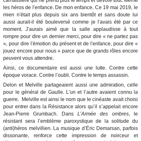
carnassière qui ne prend plus le temps et dévore tout. Même
les héros de l'enfance. De mon enfance. Ce 19 mai 2019, le
mien n'était plus depuis six ans bientôt et sans doute lui
aussi aurait-il été bouleversé comme je l'avais été par ce
moment. J'aurais aimé que la salle applaudisse à tout
rompre pour dire un dernier merci, pour dire « ne partez pas
», pour dire l'émotion du présent et de l'enfance, pour dire «
jouez encore pour nous » parce que de grands rôles encore
peuvent vous attendre.
Ainsi, ce documentaire est aussi une lutte. Contre cette
époque vorace. Contre l’oubli. Contre le temps assassin.
Delon et Melville partageaient aussi une admiration, celle
pour le général de Gaulle. L’un et l’autre avaient connu la
guerre. Melville est ainsi le nom que le cinéaste avait choisi
pour entrer dans la Résistance alors qu’il s’appelait encore
Jean-Pierre Grumbach. Dans
L’Armée des ombres
, le
résistant sera l’emblème paroxystique de la solitude du
(anti)héros melvillien. La musique d’Éric Demarsan, parfois
dissonante, renforce cette impression de noirceur et