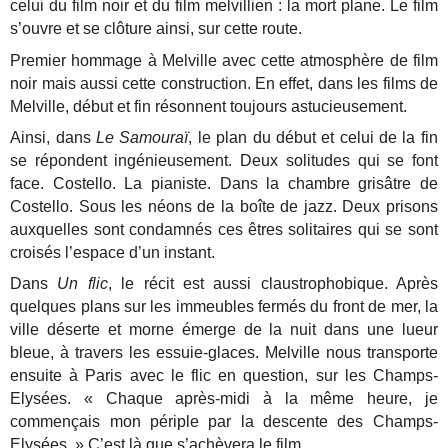
celui du film noir et du film melvillien : la mort plane. Le film
s’ouvre et se clôture ainsi, sur cette route.
Premier hommage à Melville avec cette atmosphère de film
noir mais aussi cette construction. En effet, dans les films de
Melville, début et fin résonnent toujours astucieusement.
Ainsi, dans
Le Samouraï
, le plan du début et celui de la fin
se répondent ingénieusement. Deux solitudes qui se font
face. Costello. La pianiste. Dans la chambre grisâtre de
Costello. Sous les néons de la boîte de jazz. Deux prisons
auxquelles sont condamnés ces êtres solitaires qui se sont
croisés l’espace d’un instant.
Dans
Un flic
, le récit est aussi claustrophobique. Après
quelques plans sur les immeubles fermés du front de mer, la
ville déserte et morne émerge de la nuit dans une lueur
bleue, à travers les essuie-glaces. Melville nous transporte
ensuite à Paris avec le flic en question, sur les Champs-
Elysées. « Chaque après-midi à la même heure, je
commençais mon périple par la descente des Champs-
Elysées. » C’est là que s’achèvera le film.