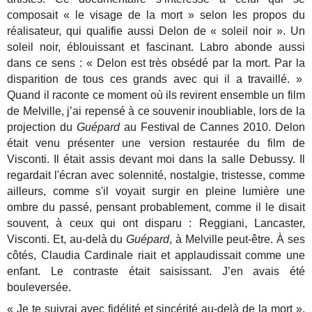
composait « le visage de la mort » selon les propos du
réalisateur, qui qualifie aussi Delon de « soleil noir ». Un
soleil noir, éblouissant et fascinant.
Labro abonde aussi
dans ce sens : « Delon est très obsédé par la mort. Par la
disparition de tous ces grands avec qui il a travaillé. »
Quand il raconte ce moment où ils revirent ensemble un film
de Melville, j’ai repensé à ce souvenir inoubliable, lors de la
projection du
Guépard
au Festival de Cannes 2010. Delon
était venu présenter une version restaurée du film de
Visconti. Il était assis devant moi dans la salle Debussy. Il
regardait l'écran avec solennité, nostalgie, tristesse, comme
ailleurs, comme s'il voyait surgir en pleine lumière une
ombre du passé, pensant probablement, comme il le disait
souvent, à ceux qui ont disparu : Reggiani, Lancaster,
Visconti. Et, au-delà du
Guépard
, à Melville peut-être. À ses
côtés, Claudia Cardinale riait et applaudissait comme une
enfant. Le contraste était saisissant. J’en avais été
bouleversée.
« Je te suivrai avec fidélité et sincérité au-delà de la mort ».