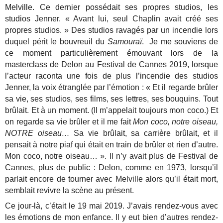
Melville. Ce dernier possédait ses propres studios, les
studios Jenner. « Avant lui, seul Chaplin avait créé ses
propres studios. » Des studios ravagés par un incendie lors
duquel périt le bouvreuil du
Samouraï
. Je me souviens de
ce moment particulièrement émouvant lors de la
masterclass de Delon au Festival de Cannes 2019, lorsque
l’acteur raconta une fois de plus l’incendie des studios
Jenner, la voix étranglée par l’émotion : « Et il regarde brûler
sa vie, ses studios, ses films, ses lettres, ses bouquins. Tout
brûlait. Et à un moment. (Il m’appelait toujours mon coco.) Et
on regarde sa vie brûler et il me fait
Mon coco, notre oiseau,
NOTRE oiseau…
Sa vie brûlait, sa carrière brûlait, et il
pensait à notre piaf qui était en train de brûler et rien d’autre.
Mon coco, notre oiseau… ». Il n’y avait plus de Festival de
Cannes, plus de public : Delon, comme en 1973, lorsqu’il
parlait encore de tourner avec Melville alors qu’il était mort,
semblait revivre la scène au présent.
Ce jour-là, c’était le 19 mai 2019. J’avais rendez-vous avec
les émotions de mon enfance. Il y eut bien d’autres rendez-