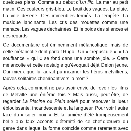
quelques plans. Comme au début d’
Un flic
. La mer au petit
matin. Ces couleurs gris-bleu. Le bruit des vagues. La pluie.
La ville déserte. Ces immeubles fermés. La tempête. La
musique lancinante. Les cris des mouettes comme une
menace. Les vagues déchaînées. Et le poids des silences et
des regards.
Ce documentaire est éminemment mélancolique, mais de
cette mélancolie dont parlait Hugo. Un « crépuscule ». « La
souffrance » qui « se fond dans une sombre joie. » Cette
mélancolie et cette nostalgie qu’évoquait déjà Delon jeune.
Qui mieux que lui aurait pu incarner les héros melvilliens,
fauves solitaires cheminant vers la mort ?
Après cela, comment ne pas avoir envie de revoir les films
de Melville une énième fois ? Mais aussi, peut-être, de
regarder
La Piscine
ou
Plein soleil
pour retrouver la lueur
éblouissante, incandescente et la langueur. Pour voir l’autre
face du « soleil noir ». Et la lumière d’été trompeusement
belle aux faux accents d’éternité de ce chef-d’œuvre du
genre dans lequel la forme coïncide comme rarement avec