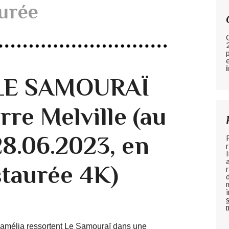
aurée
- LE SAMOURAÏ
rre Melville (au
28.06.2023, en
staurée 4K)
 Camélia ressortent Le Samouraï dans une