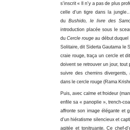
s’inscrit « Il n’y a pas de plus pr
celle d’un tigre dans la jungl
du
Bushido, le livre des Samo
introduction placée sous le scea
du
Cercle rouge
au début duquel o
Solitaire, dit Siderta Gautama le
craie rouge, traça un cercle et d
doivent se retrouver un jour, tout
suivre des chemins divergents, a
dans le cercle rouge (Rama Krish
Puis, avec calme et froideur (mani
enfile sa « panoplie », trench-co
affronte son image élégante et gl
d’un hiératisme silencieux et cap
agitée et tonitruante. Ce chef-d’