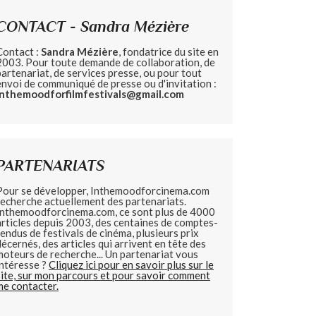
CONTACT - Sandra Mézière
Contact :
Sandra Mézière
, fondatrice du site en
2003. Pour toute demande de collaboration, de
partenariat, de services presse, ou pour tout
envoi de communiqué de presse ou d'invitation :
inthemoodforfilmfestivals@gmail.com
PARTENARIATS
Pour se développer, Inthemoodforcinema.com
recherche actuellement des partenariats.
Inthemoodforcinema.com, ce sont plus de 4000
articles depuis 2003, des centaines de comptes-
rendus de festivals de cinéma, plusieurs prix
décernés, des articles qui arrivent en tête des
moteurs de recherche... Un partenariat vous
intéresse ?
Cliquez ici pour en savoir plus sur le
site, sur mon parcours et pour savoir comment
me contacter.