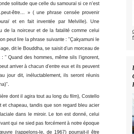
ofonde solitude que celle du samouraï si ce n’est
e…peut-être… » ( une phrase censée provenir
uraï
et en fait inventée par Melville). Une
u de la noirceur et de la fatalité comme celui
n peut lire la phrase suivante : "Çakyamuni le
 Sage, dit le Bouddha, se saisit d'un morceau de
it : " Quand des hommes, même sils l'ignorent,
 peut arriver à chacun d'entre eux et ils peuvent
u jour dit, inéluctablement, ils seront réunis
na)".
ère dont il agira tout au long du film), Costello
at et chapeau, tandis que son regard bleu acier
aciale dans le miroir. Le ton est donné, celui
tivant qui ne sied pas forcément à notre époque
œuvre (rappelons-le, de 1967) pourrait-il être