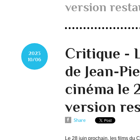
version rest
Critique 
2023
10/06
de Jean-Pie
cinéma le 
version re
Share
Le 28 juin prochain, les films du