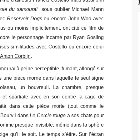
voie du samouraï
sous oublier Michael Mann
vec
Reservoir Dogs
ou encore John Woo avec
lus ou moins implicitement, ont cité ce film de
core le personnage incarné par Ryan Gosling
es similitudes avec Costello ou encore celui
Anton Corbijn
.
amouraï à peine perceptible, fumant, allongé sur
dans une pièce morne dans laquelle le seul signe
oiseau, un bouvreuil. La chambre, presque
ue et spartiate avec en son centre la cage de
nité dans cette pièce morte (tout comme le
 Bourvil dans
Le Cercle rouge
a ses chats pour
 homme presque invisible, même dans la sphère
e qu’il le soit. Le temps s’étire. Sur l’écran