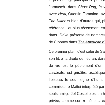
Jarmusch dans
Ghost Dog, la 
avec
Heat
, Quentin Tarantino a
The Killer
et bien d’autres qui, p
référence…et plus récemment en
dans
Drive
présente de nombreus
de Clooney dans
The American
d'
Ce premier plan, c’est celui du S
son lit, à la droite de l’écran, 
de vie est le pépiement d’un 
carcérale, est grisâtre, ascétiq
l’oiseau, le seul signe d’huma
commissaire Mattei interprété par
seuls amis). Jef Costello est un
privée, comme son « métier » exig