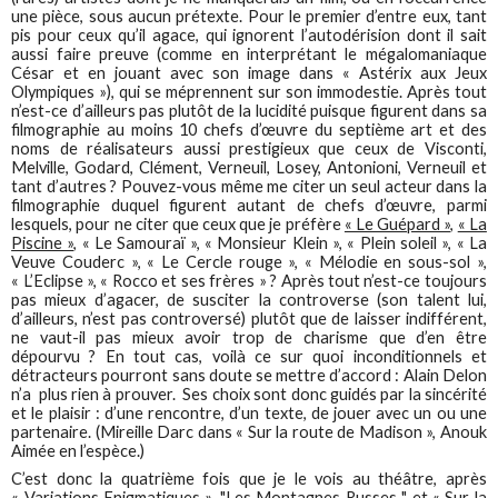
une pièce, sous aucun prétexte. Pour le premier d’entre eux, tant
pis pour ceux qu’il agace, qui ignorent l’autodérision dont il sait
aussi faire preuve (comme en interprétant le mégalomaniaque
César et en jouant avec son image dans « Astérix aux Jeux
Olympiques »), qui se méprennent sur son immodestie. Après tout
n’est-ce d’ailleurs pas plutôt de la lucidité puisque figurent dans sa
filmographie au moins 10 chefs d’œuvre du septième art et des
noms de réalisateurs aussi prestigieux que ceux de Visconti,
Melville, Godard, Clément, Verneuil, Losey, Antonioni, Verneuil et
tant d’autres ? Pouvez-vous même me citer un seul acteur dans la
filmographie duquel figurent autant de chefs d’œuvre, parmi
lesquels, pour ne citer que ceux que je préfère
« Le Guépard »,
« La
Piscine »,
« Le Samouraï », « Monsieur Klein », « Plein soleil », « La
Veuve Couderc », « Le Cercle rouge », « Mélodie en sous-sol »,
« L’Eclipse », « Rocco et ses frères » ? Après tout n’est-ce toujours
pas mieux d’agacer, de susciter la controverse (son talent lui,
d’ailleurs, n’est pas controversé) plutôt que de laisser indifférent,
ne vaut-il pas mieux avoir trop de charisme que d’en être
dépourvu ? En tout cas, voilà ce sur quoi inconditionnels et
détracteurs pourront sans doute se mettre d’accord : Alain Delon
n’a plus rien à prouver. Ses choix sont donc guidés par la sincérité
et le plaisir : d’une rencontre, d’un texte, de jouer avec un ou une
partenaire. (Mireille Darc dans « Sur la route de Madison », Anouk
Aimée en l’espèce.)
C’est donc la quatrième fois que je le vois au théâtre, après
« Variations Enigmatiques »,
"Les Montagnes Russes "
et
« Sur la