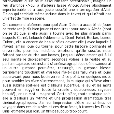
tardivement qu’un bruit assourdissant retentissait (j’imagine un
feu d’artifice -?-qui a d’ailleurs laissé Anouk Aimée absolument
imperturbable et a tout juste suscité une interrogation d’Alain
Delon qui semblait même incluse dans le texte) et qu’il n’était pas
un effet de mise en scène.
On comprend aisément pourquoi Alain Delon a accepté de jouer
ce texte (et je dis bien jouer et non lire) : pour Anouk Aimée (dont
on se dit que, si elle aussi a tourné avec les plus grands parmi
lesquels Carné, Lelouch évidemment, Demi, Fellini, Becker, Lumet,
Cukor-, elle a encore de beaux rôles devant elle ) avec laquelle il
n’avait jamais joué ou tourné, pour cette histoire poignante et
universelle, pour les multiples émotions qu’elle suscite, nous
faisant passer du rire aux larmes, jusqu’au dénouement qui à lui
seul mérite le déplacement, secondes volées à la réalité et au
parfum capiteux, cet instant si cinématographique où le samouraï,
un autre guépard peut-être, ressurgit, un guépard blessé,
terriblement touchant et vrai (que n’a-t-il pas fallu vivre et jouer
auparavant pour nous bouleverser à ce point, en quelques mots,
pour sembler les vivre si intensément, la musique qui s’élève alors
aussi sublime soit-elle est d’ailleurs superflue, le jeu et les mots
pouvant en suggérer toute la cruelle , douloureuse, rageuse
beauté) , en un mot : magistral. Cette pièce, toute statique soit-
elle a d’ailleurs un rythme et une progression dramatique très
cinématographiques. J'ai eu l'impression d'être au cinéma, de
voyager dans ces deux vies et ces deux âmes, à travers les Etats-
Unis, et même plus loin. Un film beaucoup trop court.