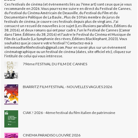
Ces festivals de cinéma (et évènements liés au 7ème art) sont ceux que je vous
recommande en 2026. Vous pourrez me suivre en direct du Festival de Cannes,
du Festival du Cinéma Américain de Deauville, du Festival du Film et du
Documentaire Politique de La Baule... Plus de 10 fois membre de jurys de
festivals de cinéma, je couvre ces festivals depuis plus de vingt ans. J'ai
consacré un recueil de nouvelles à ce sujet (Les illusions parallèles, Éditions du
38, 2016), et deux romans qui ont pour cadre, l'un le Festival de Cannes (L'amor
dans l'âme, Éditions du 38, 2016) et l'autre le Festival du Cinéma et Musique de
Film de La Baule (La Symphonie des rêves, Éditions Blacklephant, 2023). Vous
souhaitez que je couvre votre festival ? Contactez-moi à
inthemoodforfilmfestivals@gmail.com. Pour en savoir plus sur un évènement
cinématographique ou un festival de cinéma (dates, site officiel etc), cliquez sur
l'intitulé de celui qui vous intéresse.
79ème FESTIVAL DU FILM DE CANNES
BIARRITZ FILM FESTIVAL - NOUVELLES VAGUES 2026
CIAK ! 2026 - 4ème festival du film italien de patrimoine
CINEMA PARADISO LOUVRE 2026