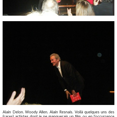
Alain Delon. Woody Allen. Alain Resnais. Voilà quelques uns des
(rares) artistes dont je ne manquerais un film, ou en l’occurrence