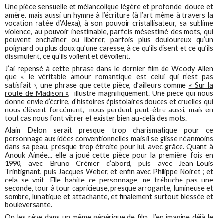
Une pièce sensuelle et mélancolique légère et profonde, douce et
amère, mais aussi un hymne à l’écriture (à l’art même à travers la
vocation ratée d’Alexa), à son pouvoir cristallisateur, sa sublime
violence, au pouvoir inestimable, parfois mésestimé des mots, qui
peuvent enchaîner ou libérer, parfois plus douloureux qu’un
poignard ou plus doux qu’une caresse, à ce qu’ils disent et ce qu’ils
dissimulent, ce qu’ils voilent et dévoilent.
J’ai repensé à cette phrase dans le dernier film de Woody Allen
que « le véritable amour romantique est celui qui n’est pas
satisfait », une phrase que cette pièce, d’ailleurs comme
« Sur la
route de Madison »,
illustre magnifiquement. Une pièce qui nous
donne envie d’écrire, d’histoires épistolaires douces et cruelles qui
nous élèvent forcément, nous perdent peut-être aussi, mais en
tout cas nous font vibrer et exister bien au-delà des mots.
Alain Delon serait presque trop charismatique pour ce
personnage aux idées conventionnelles mais il se glisse néanmoins
dans sa peau, presque trop étroite pour lui, avec grâce. Quant à
Anouk Aimée... elle a joué cette pièce pour la première fois en
1990, avec Bruno Crémer d’abord, puis avec Jean-Louis
Trintignant, puis Jacques Weber, et enfin avec Philippe Noiret ; et
cela se voit. Elle habite ce personnage, ne trébuche pas une
seconde, tour à tour capricieuse, presque arrogante, lumineuse et
sombre, lunatique et attachante, et finalement surtout blessée et
bouleversante.
On les rêve dans un même générique de film. J’en imagine déjà le