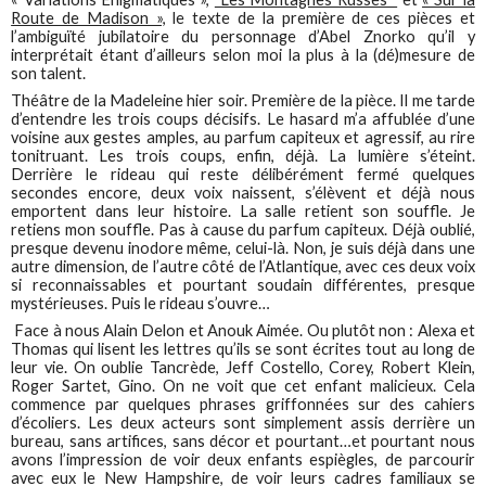
Route de Madison »,
le texte de la première de ces pièces et
l’ambiguïté jubilatoire du personnage d’Abel Znorko qu’il y
interprétait étant d’ailleurs selon moi la plus à la (dé)mesure de
son talent.
Théâtre de la Madeleine hier soir. Première de la pièce. Il me tarde
d’entendre les trois coups décisifs. Le hasard m’a affublée d’une
voisine aux gestes amples, au parfum capiteux et agressif, au rire
tonitruant. Les trois coups, enfin, déjà. La lumière s’éteint.
Derrière le rideau qui reste délibérément fermé quelques
secondes encore, deux voix naissent, s’élèvent et déjà nous
emportent dans leur histoire. La salle retient son souffle. Je
retiens mon souffle. Pas à cause du parfum capiteux. Déjà oublié,
presque devenu inodore même, celui-là. Non, je suis déjà dans une
autre dimension, de l’autre côté de l’Atlantique, avec ces deux voix
si reconnaissables et pourtant soudain différentes, presque
mystérieuses. Puis le rideau s’ouvre…
Face à nous Alain Delon et Anouk Aimée. Ou plutôt non : Alexa et
Thomas qui lisent les lettres qu’ils se sont écrites tout au long de
leur vie. On oublie Tancrède, Jeff Costello, Corey, Robert Klein,
Roger Sartet, Gino. On ne voit que cet enfant malicieux. Cela
commence par quelques phrases griffonnées sur des cahiers
d’écoliers. Les deux acteurs sont simplement assis derrière un
bureau, sans artifices, sans décor et pourtant…et pourtant nous
avons l’impression de voir deux enfants espiègles, de parcourir
avec eux le New Hampshire, de voir leurs cadres familiaux se