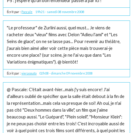
PS : j'espère qu'un bon entendeur passera par ici !
Écrit par :
Pascale
19h21
-
samedi 08
novembre 2008
"Le professeur" de Zurlini aussi, quel must... Je viens de
racheter deux "vieux" films avec Delon "Adieu l'ami" et "Les
Seins de glace", on ne se lasse pas... Pour revenir au théâtre,
j'aurais bien aimé aller voir cette pièce mais trouverai-je
encore une place? (sur scène, je ne l'ai vu que dans "Les
Variations énigmatiques"). @ bientôt!
Écrit par :
vierasouto
02h08
-
dimanche 09
novembre 2008
@ Pascale: C'était avant-hier...mais j'y suis encore! J'ai
d'ailleurs oublié de spécifier que la salle était debout à la fin de
la représentation...mais cela va presque de soi! Ah oui, je n'ai
pas cité "Deux hommes dans la ville", un film que j'aime
beaucoup aussi. "Le Guépard", "Plein soleil", "Monsieur Klein":
je ne peux pas choisir entre les trois! C'est incroyable aussi de
voir à quel point ces trois films sont différents, à quel point les