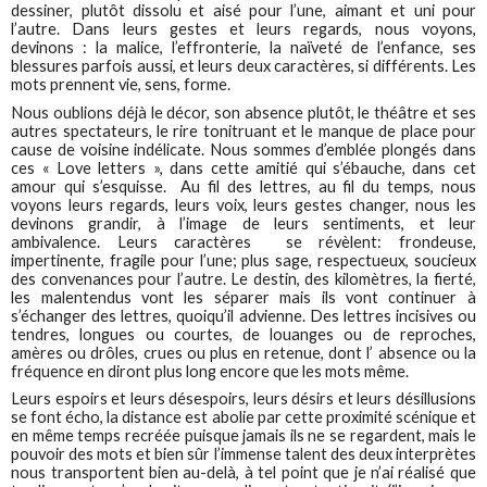
dessiner, plutôt dissolu et aisé pour l’une, aimant et uni pour
l’autre. Dans leurs gestes et leurs regards, nous voyons,
devinons : la malice, l’effronterie, la naïveté de l’enfance, ses
blessures parfois aussi, et leurs deux caractères, si différents. Les
mots prennent vie, sens, forme.
Nous oublions déjà le décor, son absence plutôt, le théâtre et ses
autres spectateurs, le rire tonitruant et le manque de place pour
cause de voisine indélicate. Nous sommes d’emblée plongés dans
ces « Love letters », dans cette amitié qui s’ébauche, dans cet
amour qui s’esquisse. Au fil des lettres, au fil du temps, nous
voyons leurs regards, leurs voix, leurs gestes changer, nous les
devinons grandir, à l’image de leurs sentiments, et leur
ambivalence. Leurs caractères se révèlent: frondeuse,
impertinente, fragile pour l’une; plus sage, respectueux, soucieux
des convenances pour l’autre. Le destin, des kilomètres, la fierté,
les malentendus vont les séparer mais ils vont continuer à
s’échanger des lettres, quoiqu’il advienne. Des lettres incisives ou
tendres, longues ou courtes, de louanges ou de reproches,
amères ou drôles, crues ou plus en retenue, dont l’ absence ou la
fréquence en diront plus long encore que les mots même.
Leurs espoirs et leurs désespoirs, leurs désirs et leurs désillusions
se font écho, la distance est abolie par cette proximité scénique et
en même temps recréée puisque jamais ils ne se regardent, mais le
pouvoir des mots et bien sûr l’immense talent des deux interprètes
nous transportent bien au-delà, à tel point que je n’ai réalisé que