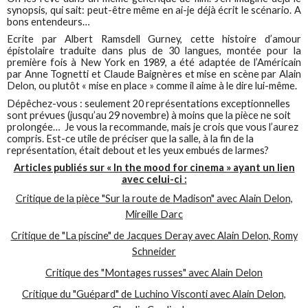
synopsis, qui sait: peut-être même en ai-je déjà écrit le scénario. A
bons entendeurs…
Ecrite par Albert Ramsdell Gurney, cette histoire d’amour
épistolaire traduite dans plus de 30 langues, montée pour la
première fois à New York en 1989, a été adaptée de l’Américain
par Anne Tognetti et Claude Baignères et mise en scène par Alain
Delon, ou plutôt « mise en place » comme il aime à le dire lui-même.
Dépêchez-vous : seulement 20 représentations exceptionnelles
sont prévues (jusqu’au 29 novembre) à moins que la pièce ne soit
prolongée… Je vous la recommande, mais je crois que vous l’aurez
compris. Est-ce utile de préciser que la salle, à la fin de la
représentation, était debout et les yeux embués de larmes?
Articles publiés sur « In the mood for cinema » ayant un lien
avec celui-ci :
Critique de la pièce "Sur la route de Madison" avec Alain Delon,
Mireille Darc
Critique de "La piscine" de Jacques Deray avec Alain Delon, Romy
Schneider
Critique des "Montages russes" avec Alain Delon
Critique du "Guépard" de Luchino Visconti avec Alain Delon,