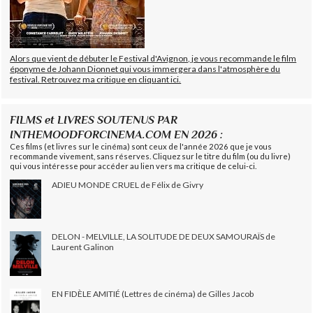
Alors que vient de débuter le Festival d'Avignon, je vous recommande le film
éponyme de Johann Dionnet qui vous immergera dans l'atmosphère du
festival. Retrouvez ma critique en cliquant ici.
FILMS et LIVRES SOUTENUS PAR
INTHEMOODFORCINEMA.COM EN 2026 :
Ces films (et livres sur le cinéma) sont ceux de l'année 2026 que je vous
recommande vivement, sans réserves. Cliquez sur le titre du film (ou du livre)
qui vous intéresse pour accéder au lien vers ma critique de celui-ci.
ADIEU MONDE CRUEL de Félix de Givry
DELON - MELVILLE, LA SOLITUDE DE DEUX SAMOURAÏS de
Laurent Galinon
EN FIDÈLE AMITIÉ (Lettres de cinéma) de Gilles Jacob