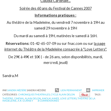
Claudia Cardinale...
Soirée des 60 ans du Festival de Cannes 2007
Informations pratiques :
Au théâtre de la Madeleine, du vendredi 7 novembre à 19H au
samedi 29 novembre à 19H
Du mardi au samedi à 19H, matinées le samedi à 16H.
Réservations:
01-42-65-07-09 ou sur fnac.com ou sur
la page
internet du Théâtre de la Madeleine consacrée à "Love Letters".
De 29€ à 49€ et 10€ ( - de 26 ans, selon disponibilités, mardi,
mercredi, jeudi)
Sandra.M
PAR
SANDRA MÉZIÈRE
SANDRA MÉZIÈRE
LIEN PERMANENT
IMPRIMER
CATÉGORIES :
CHRONIQUES THEATRALES
,
CYCLE ALAIN DELON
TAGS :
THÉÂTRE
,
CINÉMA
,
ALAIN DELON
,
ANOUK AIMÉE
,
LOVE LETTERS
,
THÉÂTRE DE LA
MADELEINE
,
A.R. GURNEY
3
COMMENTAIRES