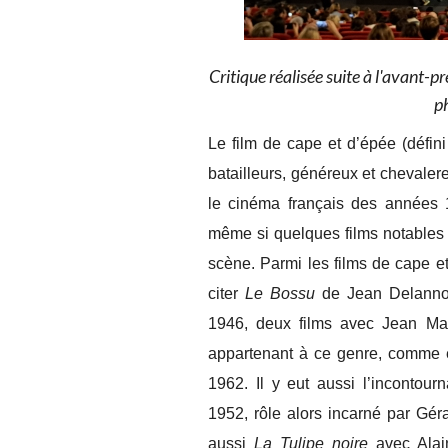
Critique réalisée suite à l'avant-p
p
Le film de cape et d’épée (défi
batailleurs, généreux et chevalere
le cinéma français des années
même si quelques films notables t
scène. Parmi les films de cape et
citer
Le Bossu
de Jean Delann
1946, deux films avec Jean Ma
appartenant à ce genre, comme
1962. Il y eut aussi l’incontour
1952, rôle alors incarné par Gér
aussi
La Tulipe noire
avec Alai