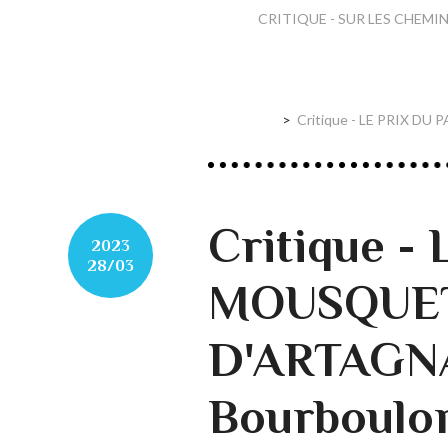
CRITIQUE - SUR LES CHEMINS 
Critique - LE PRIX DU P
Critique -
2023
28/03
MOUSQUET
D'ARTAGNA
Bourboulon