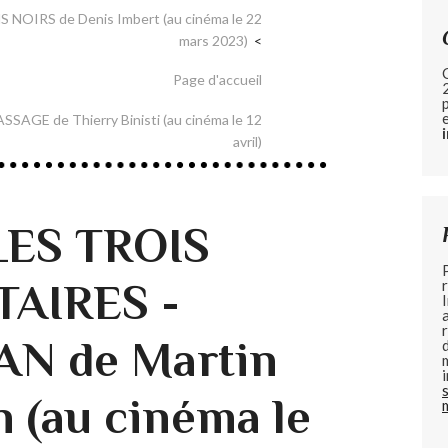
NOIRS de Denis Imbert (au cinéma le 22
mars 2023)
Page d'accueil
ASSAGE de Thierry Binisti (au cinéma le 12
avril)
 LES TROIS
AIRES -
N de Martin
 (au cinéma le