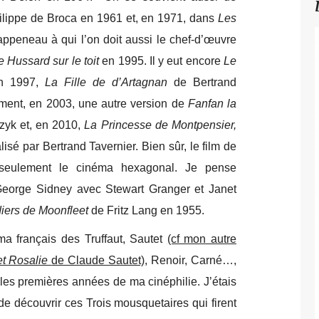
lippe de Broca en 1961 et, en 1971, dans
Les
peneau à qui l’on doit aussi le chef-d’œuvre
e Hussard sur le toit
en 1995. Il y eut encore
Le
en 1997,
La Fille de d’Artagnan
de Bertrand
mment, en 2003, une autre version de
Fanfan la
zyk et, en 2010,
La Princesse de Montpensier,
isé par Bertrand Tavernier. Bien sûr, le film de
 seulement le cinéma hexagonal. Je pense
eorge Sidney avec Stewart Granger et Janet
iers de Moonfleet
de Fritz Lang en 1955.
ma français des Truffaut, Sautet
(cf mon autre
et Rosalie
de Claude Sautet)
, Renoir, Carné…,
 les premières années de ma cinéphilie. J’étais
de découvrir ces Trois mousquetaires qui firent