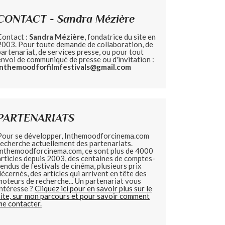
CONTACT - Sandra Mézière
Contact :
Sandra Mézière
, fondatrice du site en
2003. Pour toute demande de collaboration, de
partenariat, de services presse, ou pour tout
envoi de communiqué de presse ou d'invitation :
inthemoodforfilmfestivals@gmail.com
PARTENARIATS
Pour se développer, Inthemoodforcinema.com
recherche actuellement des partenariats.
Inthemoodforcinema.com, ce sont plus de 4000
articles depuis 2003, des centaines de comptes-
rendus de festivals de cinéma, plusieurs prix
décernés, des articles qui arrivent en tête des
moteurs de recherche... Un partenariat vous
intéresse ?
Cliquez ici pour en savoir plus sur le
site, sur mon parcours et pour savoir comment
me contacter.