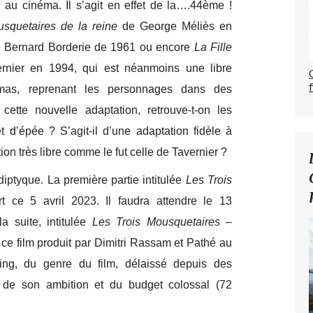
s au cinéma. Il s’agit en effet de la….44ème !
squetaires de la reine
de George Méliès en
 Bernard Borderie de 1961 ou encore
La Fille
rnier en 1994, qui est néanmoins une libre
mas, reprenant les personnages dans des
 cette nouvelle adaptation, retrouve-t-on les
 d’épée ? S’agit-il d’une adaptation fidèle à
n très libre comme le fut celle de Tavernier ?
diptyque. La première partie intitulée
Les Trois
rt ce 5 avril 2023. Il faudra attendre le 13
 suite, intitulée
Les Trois Mousquetaires –
 ce film produit par Dimitri Rassam et Pathé au
ting, du genre du film, délaissé depuis des
 de son ambition et du budget colossal (72