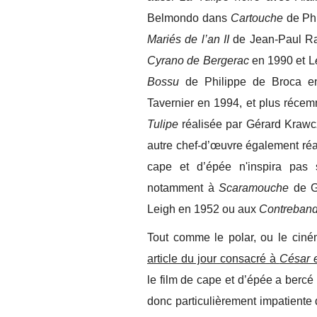
Belmondo dans
Cartouche
de Phi
Mariés de l’an II
de Jean-Paul Rap
Cyrano de Bergerac
en 1990 et L
Bossu
de Philippe de Broca 
Tavernier en 1994, et plus réce
Tulipe
réalisée par Gérard Krawc
autre chef-d’œuvre également réal
cape et d’épée n'inspira pas
notamment à
Scaramouche
de G
Leigh en 1952 ou aux
Contreband
Tout comme le polar, ou le ciné
article du jour consacré à
César 
le film de cape et d’épée a bercé
donc particulièrement impatiente 