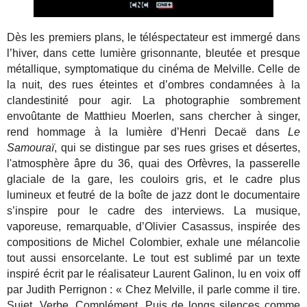
Dès les premiers plans, le téléspectateur est immergé dans
l’hiver, dans cette lumière grisonnante, bleutée et presque
métallique, symptomatique du cinéma de Melville. Celle de
la nuit, des rues éteintes et d’ombres condamnées à la
clandestinité pour agir. La photographie sombrement
envoûtante de Matthieu Moerlen, sans chercher à singer,
rend hommage à la lumière d’Henri Decaë dans
Le
Samouraï
, qui se distingue par ses rues grises et désertes,
l'atmosphère âpre du 36, quai des Orfèvres, la passerelle
glaciale de la gare, les couloirs gris, et le cadre plus
lumineux et feutré de la boîte de jazz dont le documentaire
s’inspire pour le cadre des interviews. La
musique,
vaporeuse, remarquable, d’Olivier Casassus, inspirée des
compositions de Michel Colombier, exhale une mélancolie
tout aussi ensorcelante. Le tout est sublimé par un texte
inspiré écrit par le réalisateur Laurent Galinon, lu en voix off
par Judith Perrignon : « Chez Melville, il parle comme il tire.
Sujet. Verbe. Complément. Puis de longs silences comme