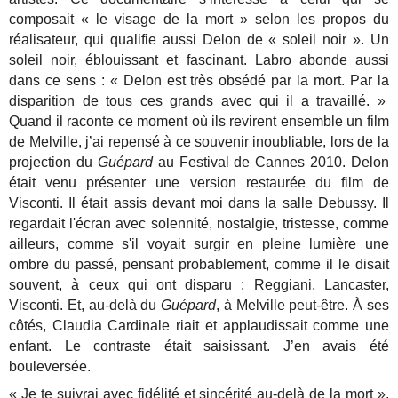
composait « le visage de la mort » selon les propos du
réalisateur, qui qualifie aussi Delon de « soleil noir ». Un
soleil noir, éblouissant et fascinant.
Labro abonde aussi
dans ce sens : « Delon est très obsédé par la mort. Par la
disparition de tous ces grands avec qui il a travaillé. »
Quand il raconte ce moment où ils revirent ensemble un film
de Melville, j’ai repensé à ce souvenir inoubliable, lors de la
projection du
Guépard
au Festival de Cannes 2010. Delon
était venu présenter une version restaurée du film de
Visconti. Il était assis devant moi dans la salle Debussy. Il
regardait l'écran avec solennité, nostalgie, tristesse, comme
ailleurs, comme s'il voyait surgir en pleine lumière une
ombre du passé, pensant probablement, comme il le disait
souvent, à ceux qui ont disparu : Reggiani, Lancaster,
Visconti. Et, au-delà du
Guépard
, à Melville peut-être. À ses
côtés, Claudia Cardinale riait et applaudissait comme une
enfant. Le contraste était saisissant. J’en avais été
bouleversée.
« Je te suivrai avec fidélité et sincérité au-delà de la mort ».