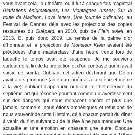
vous avant cela : au théâtre, où il fut à chaque fois magistral
(
Variations énigmatiques
,
Les Montagnes russes
,
Sur la
route de Madison
,
Love letters
,
Une journée ordinaire
), au
Festival de Cannes déjà avec les projections des copies
restaurées du
Guépard,
en 2010, puis de
Plein soleil
, en
2013. Et puis donc 2019. La remise de la palme d’or
d’honneur et la projection de
Monsieur Klein
avaient été
précédées d’une masterclass d’une heure trente lors de
laquelle le temps avait été suspendu. Je me souviens
surtout de la fin de la projection et d’un contraste qui m’avait
saisie ce soir-là. Oubliant cet adieu déchirant que Delon
avait alors prononcé (adieu au cinéma, à la scène et même
à la vie), oubliant d'applaudir, oubliant ce chef-d'œuvre du
septième art qui résonne pourtant comme un avertissement
sur des dangers qui nous menacent encore et plus que
jamais, comme si nous étions amnésiques et refusions de
nous souvenir de cette Histoire, déjà chacun parlait du dîner
à venir, du film suivant ou de la fête à ne pas manquer. Une
actualité et une émotion en chassent une autre. Époque