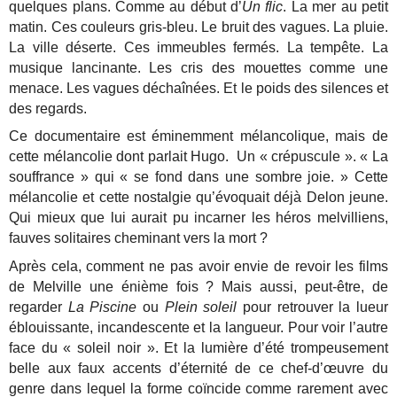
quelques plans. Comme au début d’
Un flic
. La mer au petit
matin. Ces couleurs gris-bleu. Le bruit des vagues. La pluie.
La ville déserte. Ces immeubles fermés. La tempête. La
musique lancinante. Les cris des mouettes comme une
menace. Les vagues déchaînées. Et le poids des silences et
des regards.
Ce documentaire est éminemment mélancolique, mais de
cette mélancolie dont parlait Hugo. Un « crépuscule ». « La
souffrance » qui « se fond dans une sombre joie. » Cette
mélancolie et cette nostalgie qu’évoquait déjà Delon jeune.
Qui mieux que lui aurait pu incarner les héros melvilliens,
fauves solitaires cheminant vers la mort ?
Après cela, comment ne pas avoir envie de revoir les films
de Melville une énième fois ? Mais aussi, peut-être, de
regarder
La Piscine
ou
Plein soleil
pour retrouver la lueur
éblouissante, incandescente et la langueur. Pour voir l’autre
face du « soleil noir ». Et la lumière d’été trompeusement
belle aux faux accents d’éternité de ce chef-d’œuvre du
genre dans lequel la forme coïncide comme rarement avec