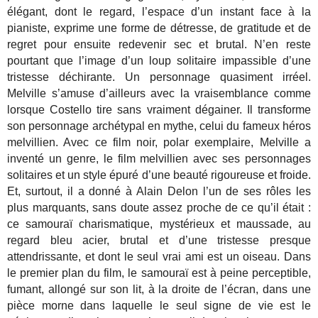
élégant, dont le regard, l’espace d’un instant face à la
pianiste, exprime une forme de détresse, de gratitude et de
regret pour ensuite redevenir sec et brutal. N’en reste
pourtant que l’image d’un loup solitaire impassible d’une
tristesse déchirante. Un personnage quasiment irréel.
Melville s’amuse d’ailleurs avec la vraisemblance comme
lorsque Costello tire sans vraiment dégainer. Il transforme
son personnage archétypal en mythe, celui du fameux héros
melvillien. Avec ce film noir, polar exemplaire, Melville a
inventé un genre, le film melvillien avec ses personnages
solitaires et un style épuré d’une beauté rigoureuse et froide.
Et, surtout, il a donné à Alain Delon l’un de ses rôles les
plus marquants, sans doute assez proche de ce qu’il était :
ce samouraï charismatique, mystérieux et maussade, au
regard bleu acier, brutal et d’une tristesse presque
attendrissante, et dont le seul vrai ami est un oiseau. Dans
le premier plan du film, le samouraï est à peine perceptible,
fumant, allongé sur son lit, à la droite de l’écran, dans une
pièce morne dans laquelle le seul signe de vie est le