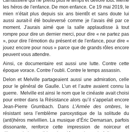
carnassière qui ne prend plus le temps et dévore tout. Même
les héros de l'enfance. De mon enfance. Ce 19 mai 2019, le
mien n'était plus depuis six ans bientôt et sans doute lui
aussi aurait-il été bouleversé comme je l'avais été par ce
moment. J'aurais aimé que la salle applaudisse à tout
rompre pour dire un dernier merci, pour dire « ne partez pas
», pour dire l'émotion du présent et de l'enfance, pour dire «
jouez encore pour nous » parce que de grands rôles encore
peuvent vous attendre.
Ainsi, ce documentaire est aussi une lutte. Contre cette
époque vorace. Contre l’oubli. Contre le temps assassin.
Delon et Melville partageaient aussi une admiration, celle
pour le général de Gaulle. L’un et l’autre avaient connu la
guerre. Melville est ainsi le nom que le cinéaste avait choisi
pour entrer dans la Résistance alors qu’il s’appelait encore
Jean-Pierre Grumbach. Dans
L’Armée des ombres
, le
résistant sera l’emblème paroxystique de la solitude du
(anti)héros melvillien. La musique d’Éric Demarsan, parfois
dissonante, renforce cette impression de noirceur et