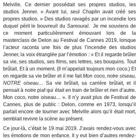
Melville. Ce dernier possédait ses propres studios, les
studios Jenner. « Avant lui, seul Chaplin avait créé ses
propres studios. » Des studios ravagés par un incendie lors
duquel périt le bouvreuil du
Samouraï
. Je me souviens de
ce moment particulièrement émouvant lors de la
masterclass de Delon au Festival de Cannes 2019, lorsque
l’acteur raconta une fois de plus l’incendie des studios
Jenner, la voix étranglée par l’émotion : « Et il regarde brûler
sa vie, ses studios, ses films, ses lettres, ses bouquins. Tout
brûlait. Et à un moment. (Il m’appelait toujours mon coco.) Et
on regarde sa vie brûler et il me fait
Mon coco, notre oiseau,
NOTRE oiseau…
Sa vie brûlait, sa carrière brûlait, et il
pensait à notre piaf qui était en train de brûler et rien d’autre.
Mon coco, notre oiseau… ». Il n’y avait plus de Festival de
Cannes, plus de public : Delon, comme en 1973, lorsqu’il
parlait encore de tourner avec Melville alors qu’il était mort,
semblait revivre la scène au présent.
Ce jour-là, c’était le 19 mai 2019. J’avais rendez-vous avec
les émotions de mon enfance. Il y eut bien d’autres rendez-