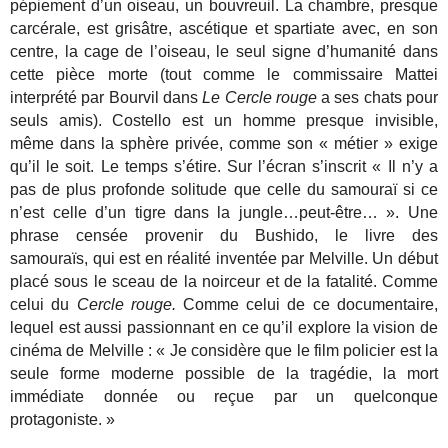
pépiement d’un oiseau, un bouvreuil. La chambre, presque
carcérale, est grisâtre, ascétique et spartiate avec, en son
centre, la cage de l’oiseau, le seul signe d’humanité dans
cette pièce morte (tout comme le commissaire Mattei
interprété par Bourvil dans
Le Cercle rouge
a ses chats pour
seuls amis). Costello est un homme presque invisible,
même dans la sphère privée, comme son « métier » exige
qu’il le soit. Le temps s’étire. Sur l’écran s’inscrit « Il n’y a
pas de plus profonde solitude que celle du samouraï si ce
n’est celle d’un tigre dans la jungle…peut-être… ». Une
phrase censée provenir du Bushido, le livre des
samouraïs, qui est en réalité inventée par Melville. Un début
placé sous le sceau de la noirceur et de la fatalité. Comme
celui du
Cercle rouge.
Comme celui de ce documentaire,
lequel est aussi passionnant en ce qu’il explore la vision de
cinéma de Melville : « Je considère que le film policier est la
seule forme moderne possible de la tragédie, la mort
immédiate donnée ou reçue par un quelconque
protagoniste. »