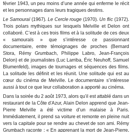
février 1943, un peu moins d’une année qui enferme le récit
et les personnages dans leurs tragiques destins.
Le Samouraï
(1967).
Le Cercle rouge
(1970).
Un flic
(1972).
Trois polars mythiques sur lesquels Melville et Delon ont
collaboré. C’est à ces trois films et à la solitude de ces deux
« samouraïs » que s’intéresse ce passionnant
documentaire, entre témoignages de proches (Bernard
Stora, Rémy Grumbach, Philippe Labro, Jean-François
Delon) et de journalistes (Luc Larriba, Éric Neuhoff, Samuel
Blumenfeld), images de tournages et séquences des films.
La solitude les définit et les réunit. Une solitude qui est au
cœur du cinéma de Melville. Le documentaire s’intéresse
aussi à tout ce que leur collaboration a apporté au cinéma.
Dans la soirée du 2 août 1973, alors qu'il est attablé dans un
restaurant de la Côte d'Azur, Alain Delon apprend que Jean-
Pierre Melville a été victime d’un malaise à Paris.
Immédiatement, il prend sa voiture et remonte en pleine nuit
vers la capitale pour se rendre au chevet de son ami. Rémy
Grumbach raconte : « En apprenant la mort de Jean-Pierre,