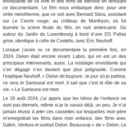
envoûtante de ce livre et des films de Melville en revoyant
ce documentaire. Le film nous embarque donc pour une
virée melvillienne, que ce soit avec Bernard Stora, assistant
sur
Le Cercle rouge,
au château de Monthyon, où fut
tournée la scène finale du film, en nuit américaine. Ou
autour du Jardin du Luxembourg à bord d’une DS Pallas
grise, identique à celle de Costello, avec Éric Neuhoff.
Lorsque j'avais vu ce documentaire la première fois, en
2024, Delon était encore vivant. Labro, qui en est un des
principaux intervenants, aussi. La nostalgie envoûtante qui
s’en dégage n’en devient que plus prégnante. Comme
l'explique Neuhoff, « Delon dit toujours : le jour où je partirai,
ce sera
le Samouraï est mort
. Il sait que c'est le rôle de sa
vie. » Le Samouraï est mort.
Le 18 août 2024, j’ai appris que les héros de l’enfance ne
sont pas éternels, même si je le savais déjà, un peu. Je n’ai
jamais réussi à jeter ces cassettes sur lesquelles mon père
m’enregistrait les films dans mon enfance, des films avec
Gabin, Ventura et surtout Delon. Beaucoup « de » Delon. Le