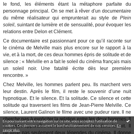
le fond, les éléments étant la métaphore parfaite du
personnage principal. On se met à rêver d'un documentaire
du même réalisateur qui emprunterait au style de
Plein
soleil
, suintant de lumière et de sensualité, pour évoquer les
relations entre Delon et Clément.
Ce documentaire est passionnant pour ce qu’il raconte sur
le cinéma de Melville mais plus encore sur le rapport à la
vie, et à la mort, de ces deux hommes épris de solitude et de
silence : « Melville en a fait le soleil du cinéma français mais
un soleil noir. Une fatalité écrite dès leur première
rencontre. »
Chez Melville, les hommes parlent peu. Ils marchent vers
leur destin. Après le film, il reste le souvenir d’une nuit
hypnotique. Et le silence. Et la solitude. Ce silence et cette
solitude qui traversent les films de Jean-Pierre Melville. Ce
silence, Laurent Galinon le filme avec une pudeur rare. Il ne
cherche pas à expliciter la relation entre les deux hommes. Il
En poursuivant votre navigation sur ce site, vous acceptez l'utilisation de
cookies. Ces derniers assurent le bon fonctionnement de nos services.
En
les laisse apparaître comme deux silhouettes dans la nuit. Il
savoir plus
.
ne filme pas seulement deux légendes du cinéma. Il donne