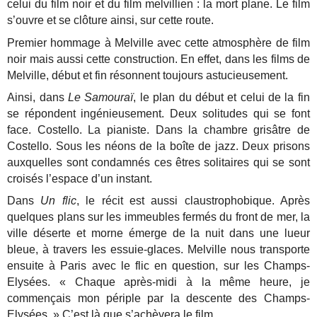
celui du film noir et du film melvillien : la mort plane. Le film
s’ouvre et se clôture ainsi, sur cette route.
Premier hommage à Melville avec cette atmosphère de film
noir mais aussi cette construction. En effet, dans les films de
Melville, début et fin résonnent toujours astucieusement.
Ainsi, dans
Le Samouraï
, le plan du début et celui de la fin
se répondent ingénieusement. Deux solitudes qui se font
face. Costello. La pianiste. Dans la chambre grisâtre de
Costello. Sous les néons de la boîte de jazz. Deux prisons
auxquelles sont condamnés ces êtres solitaires qui se sont
croisés l’espace d’un instant.
Dans
Un flic
, le récit est aussi claustrophobique. Après
quelques plans sur les immeubles fermés du front de mer, la
ville déserte et morne émerge de la nuit dans une lueur
bleue, à travers les essuie-glaces. Melville nous transporte
ensuite à Paris avec le flic en question, sur les Champs-
Elysées. « Chaque après-midi à la même heure, je
commençais mon périple par la descente des Champs-
Elysées. » C’est là que s’achèvera le film.