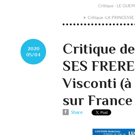
Critique - LE GUEP
Critique -LA PRINCESSE
Critique 
2020
05/04
SES FRERE
Visconti (à
sur France 
Share