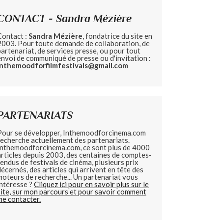
CONTACT - Sandra Mézière
Contact :
Sandra Mézière
, fondatrice du site en
2003. Pour toute demande de collaboration, de
partenariat, de services presse, ou pour tout
envoi de communiqué de presse ou d'invitation :
inthemoodforfilmfestivals@gmail.com
PARTENARIATS
Pour se développer, Inthemoodforcinema.com
recherche actuellement des partenariats.
Inthemoodforcinema.com, ce sont plus de 4000
articles depuis 2003, des centaines de comptes-
rendus de festivals de cinéma, plusieurs prix
décernés, des articles qui arrivent en tête des
moteurs de recherche... Un partenariat vous
intéresse ?
Cliquez ici pour en savoir plus sur le
site, sur mon parcours et pour savoir comment
me contacter.