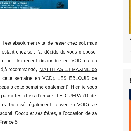
il est absolument vital de rester chez soi, mais
l
restant chez soi, j’ai décidé de vous proposer
lm, un film récent disponible en VOD ou un
i déjà recommandé,
MATTHIAS ET MAXIME de
s cette semaine en VOD),
LES EBLOUIS de
epuis cette semaine également). Hier, je vous
parmi les chefs-d'œuvre, L
E GUEPARD de
rez bien sûr également trouver en VOD). Je
isconti,
Rocco et ses frères
, à l'occasion de sa
 France 5.