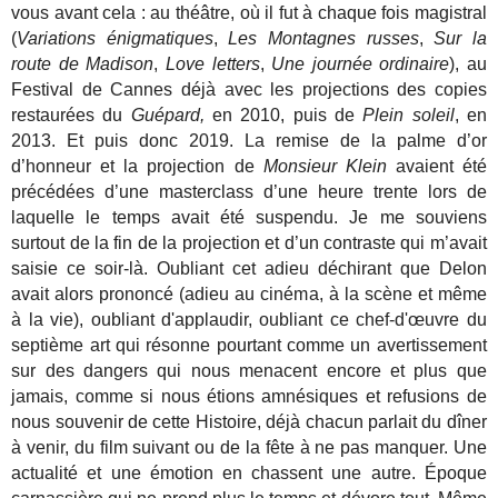
vous avant cela : au théâtre, où il fut à chaque fois magistral
(
Variations énigmatiques
,
Les Montagnes russes
,
Sur la
route de Madison
,
Love letters
,
Une journée ordinaire
), au
Festival de Cannes déjà avec les projections des copies
restaurées du
Guépard,
en 2010, puis de
Plein soleil
, en
2013. Et puis donc 2019. La remise de la palme d’or
d’honneur et la projection de
Monsieur Klein
avaient été
précédées d’une masterclass d’une heure trente lors de
laquelle le temps avait été suspendu. Je me souviens
surtout de la fin de la projection et d’un contraste qui m’avait
saisie ce soir-là. Oubliant cet adieu déchirant que Delon
avait alors prononcé (adieu au cinéma, à la scène et même
à la vie), oubliant d'applaudir, oubliant ce chef-d'œuvre du
septième art qui résonne pourtant comme un avertissement
sur des dangers qui nous menacent encore et plus que
jamais, comme si nous étions amnésiques et refusions de
nous souvenir de cette Histoire, déjà chacun parlait du dîner
à venir, du film suivant ou de la fête à ne pas manquer. Une
actualité et une émotion en chassent une autre. Époque