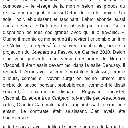
composait « le visage de la mort » selon les propos du
réalisateur, qui qualifie aussi Delon de « soleil noir ». Un
soleil noir, éblouissant et fascinant.
Labro abonde aussi
dans ce sens : « Delon est très obsédé par la mort. Par la
disparition de tous ces grands avec qui il a travaillé. »
Quand il raconte ce moment où ils revirent ensemble un film
de Melville, j’ai repensé à ce souvenir inoubliable, lors de la
projection du
Guépard
au Festival de Cannes 2010. Delon
était venu présenter une version restaurée du film de
Visconti. Il était assis devant moi dans la salle Debussy. Il
regardait l'écran avec solennité, nostalgie, tristesse, comme
ailleurs, comme s'il voyait surgir en pleine lumière une
ombre du passé, pensant probablement, comme il le disait
souvent, à ceux qui ont disparu : Reggiani, Lancaster,
Visconti. Et, au-delà du
Guépard
, à Melville peut-être. À ses
côtés, Claudia Cardinale riait et applaudissait comme une
enfant. Le contraste était saisissant. J’en avais été
bouleversée.
« Je te suivrai avec fidélité et sincérité au-delà de la mort ».