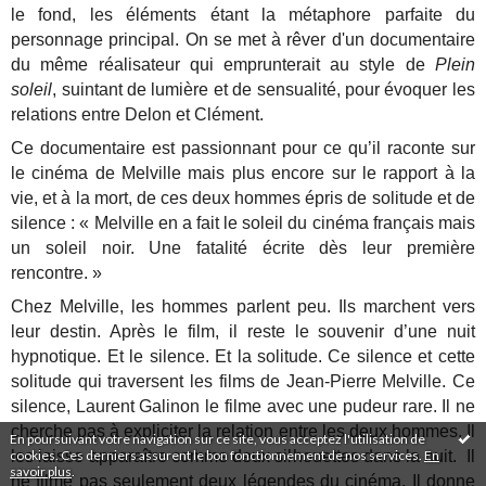
le fond, les éléments étant la métaphore parfaite du
personnage principal. On se met à rêver d'un documentaire
du même réalisateur qui emprunterait au style de
Plein
soleil
, suintant de lumière et de sensualité, pour évoquer les
relations entre Delon et Clément.
Ce documentaire est passionnant pour ce qu’il raconte sur
le cinéma de Melville mais plus encore sur le rapport à la
vie, et à la mort, de ces deux hommes épris de solitude et de
silence : « Melville en a fait le soleil du cinéma français mais
un soleil noir. Une fatalité écrite dès leur première
rencontre. »
Chez Melville, les hommes parlent peu. Ils marchent vers
leur destin. Après le film, il reste le souvenir d’une nuit
hypnotique. Et le silence. Et la solitude. Ce silence et cette
solitude qui traversent les films de Jean-Pierre Melville. Ce
silence, Laurent Galinon le filme avec une pudeur rare. Il ne
cherche pas à expliciter la relation entre les deux hommes. Il
En poursuivant votre navigation sur ce site, vous acceptez l'utilisation de
cookies. Ces derniers assurent le bon fonctionnement de nos services.
En
les laisse apparaître comme deux silhouettes dans la nuit. Il
savoir plus
.
ne filme pas seulement deux légendes du cinéma. Il donne