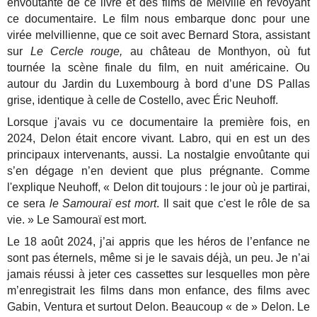
envoûtante de ce livre et des films de Melville en revoyant
ce documentaire. Le film nous embarque donc pour une
virée melvillienne, que ce soit avec Bernard Stora, assistant
sur
Le Cercle rouge,
au château de Monthyon, où fut
tournée la scène finale du film, en nuit américaine. Ou
autour du Jardin du Luxembourg à bord d’une DS Pallas
grise, identique à celle de Costello, avec Éric Neuhoff.
Lorsque j'avais vu ce documentaire la première fois, en
2024, Delon était encore vivant. Labro, qui en est un des
principaux intervenants, aussi. La nostalgie envoûtante qui
s’en dégage n’en devient que plus prégnante. Comme
l'explique Neuhoff, « Delon dit toujours : le jour où je partirai,
ce sera
le Samouraï est mort
. Il sait que c'est le rôle de sa
vie. » Le Samouraï est mort.
Le 18 août 2024, j’ai appris que les héros de l’enfance ne
sont pas éternels, même si je le savais déjà, un peu. Je n’ai
jamais réussi à jeter ces cassettes sur lesquelles mon père
m’enregistrait les films dans mon enfance, des films avec
Gabin, Ventura et surtout Delon. Beaucoup « de » Delon. Le