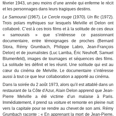
février 1943, un peu moins d’une année qui enferme le récit
et les personnages dans leurs tragiques destins.
Le Samouraï
(1967).
Le Cercle rouge
(1970).
Un flic
(1972).
Trois polars mythiques sur lesquels Melville et Delon ont
collaboré. C’est à ces trois films et à la solitude de ces deux
« samouraïs » que s’intéresse ce passionnant
documentaire, entre témoignages de proches (Bernard
Stora, Rémy Grumbach, Philippe Labro, Jean-François
Delon) et de journalistes (Luc Larriba, Éric Neuhoff, Samuel
Blumenfeld), images de tournages et séquences des films.
La solitude les définit et les réunit. Une solitude qui est au
cœur du cinéma de Melville. Le documentaire s’intéresse
aussi à tout ce que leur collaboration a apporté au cinéma.
Dans la soirée du 2 août 1973, alors qu'il est attablé dans un
restaurant de la Côte d'Azur, Alain Delon apprend que Jean-
Pierre Melville a été victime d’un malaise à Paris.
Immédiatement, il prend sa voiture et remonte en pleine nuit
vers la capitale pour se rendre au chevet de son ami. Rémy
Grumbach raconte : « En apprenant la mort de Jean-Pierre,