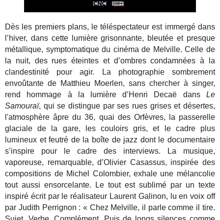
Dès les premiers plans, le téléspectateur est immergé dans
l’hiver, dans cette lumière grisonnante, bleutée et presque
métallique, symptomatique du cinéma de Melville. Celle de
la nuit, des rues éteintes et d’ombres condamnées à la
clandestinité pour agir. La photographie sombrement
envoûtante de Matthieu Moerlen, sans chercher à singer,
rend hommage à la lumière d’Henri Decaë dans
Le
Samouraï
, qui se distingue par ses rues grises et désertes,
l'atmosphère âpre du 36, quai des Orfèvres, la passerelle
glaciale de la gare, les couloirs gris, et le cadre plus
lumineux et feutré de la boîte de jazz dont le documentaire
s’inspire pour le cadre des interviews. La
musique,
vaporeuse, remarquable, d’Olivier Casassus, inspirée des
compositions de Michel Colombier, exhale une mélancolie
tout aussi ensorcelante. Le tout est sublimé par un texte
inspiré écrit par le réalisateur Laurent Galinon, lu en voix off
par Judith Perrignon : « Chez Melville, il parle comme il tire.
Sujet. Verbe. Complément. Puis de longs silences comme