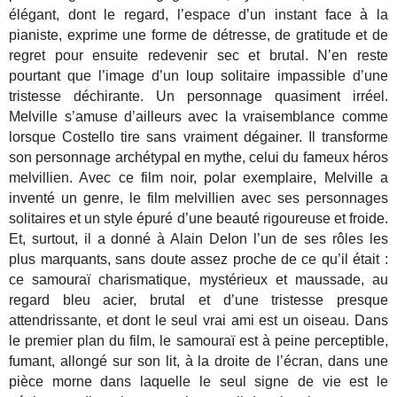
élégant, dont le regard, l’espace d’un instant face à la
pianiste, exprime une forme de détresse, de gratitude et de
regret pour ensuite redevenir sec et brutal. N’en reste
pourtant que l’image d’un loup solitaire impassible d’une
tristesse déchirante. Un personnage quasiment irréel.
Melville s’amuse d’ailleurs avec la vraisemblance comme
lorsque Costello tire sans vraiment dégainer. Il transforme
son personnage archétypal en mythe, celui du fameux héros
melvillien. Avec ce film noir, polar exemplaire, Melville a
inventé un genre, le film melvillien avec ses personnages
solitaires et un style épuré d’une beauté rigoureuse et froide.
Et, surtout, il a donné à Alain Delon l’un de ses rôles les
plus marquants, sans doute assez proche de ce qu’il était :
ce samouraï charismatique, mystérieux et maussade, au
regard bleu acier, brutal et d’une tristesse presque
attendrissante, et dont le seul vrai ami est un oiseau. Dans
le premier plan du film, le samouraï est à peine perceptible,
fumant, allongé sur son lit, à la droite de l’écran, dans une
pièce morne dans laquelle le seul signe de vie est le