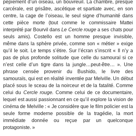
pépiement d’un oiseau, un bouvreuil. La chambre, presque
carcérale, est grisâtre, ascétique et spartiate avec, en son
centre, la cage de l’oiseau, le seul signe d’humanité dans
cette pièce morte (tout comme le commissaire Mattei
interprété par Bourvil dans
Le Cercle rouge
a ses chats pour
seuls amis). Costello est un homme presque invisible,
même dans la sphère privée, comme son « métier » exige
qu’il le soit. Le temps s’étire. Sur l’écran s’inscrit « Il n’y a
pas de plus profonde solitude que celle du samouraï si ce
n’est celle d’un tigre dans la jungle…peut-être… ». Une
phrase censée provenir du Bushido, le livre des
samouraïs, qui est en réalité inventée par Melville. Un début
placé sous le sceau de la noirceur et de la fatalité. Comme
celui du
Cercle rouge.
Comme celui de ce documentaire,
lequel est aussi passionnant en ce qu’il explore la vision de
cinéma de Melville : « Je considère que le film policier est la
seule forme moderne possible de la tragédie, la mort
immédiate donnée ou reçue par un quelconque
protagoniste. »