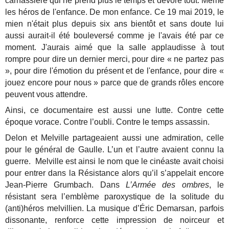
carnassière qui ne prend plus le temps et dévore tout. Même
les héros de l'enfance. De mon enfance. Ce 19 mai 2019, le
mien n'était plus depuis six ans bientôt et sans doute lui
aussi aurait-il été bouleversé comme je l'avais été par ce
moment. J'aurais aimé que la salle applaudisse à tout
rompre pour dire un dernier merci, pour dire « ne partez pas
», pour dire l'émotion du présent et de l'enfance, pour dire «
jouez encore pour nous » parce que de grands rôles encore
peuvent vous attendre.
Ainsi, ce documentaire est aussi une lutte. Contre cette
époque vorace. Contre l’oubli. Contre le temps assassin.
Delon et Melville partageaient aussi une admiration, celle
pour le général de Gaulle. L’un et l’autre avaient connu la
guerre. Melville est ainsi le nom que le cinéaste avait choisi
pour entrer dans la Résistance alors qu’il s’appelait encore
Jean-Pierre Grumbach. Dans
L’Armée des ombres
, le
résistant sera l’emblème paroxystique de la solitude du
(anti)héros melvillien. La musique d’Éric Demarsan, parfois
dissonante, renforce cette impression de noirceur et