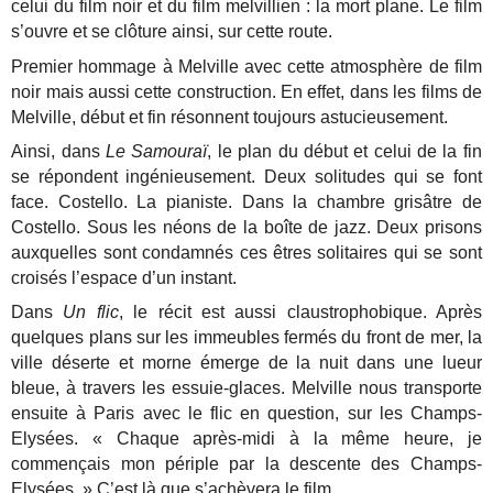
celui du film noir et du film melvillien : la mort plane. Le film
s’ouvre et se clôture ainsi, sur cette route.
Premier hommage à Melville avec cette atmosphère de film
noir mais aussi cette construction. En effet, dans les films de
Melville, début et fin résonnent toujours astucieusement.
Ainsi, dans
Le Samouraï
, le plan du début et celui de la fin
se répondent ingénieusement. Deux solitudes qui se font
face. Costello. La pianiste. Dans la chambre grisâtre de
Costello. Sous les néons de la boîte de jazz. Deux prisons
auxquelles sont condamnés ces êtres solitaires qui se sont
croisés l’espace d’un instant.
Dans
Un flic
, le récit est aussi claustrophobique. Après
quelques plans sur les immeubles fermés du front de mer, la
ville déserte et morne émerge de la nuit dans une lueur
bleue, à travers les essuie-glaces. Melville nous transporte
ensuite à Paris avec le flic en question, sur les Champs-
Elysées. « Chaque après-midi à la même heure, je
commençais mon périple par la descente des Champs-
Elysées. » C’est là que s’achèvera le film.