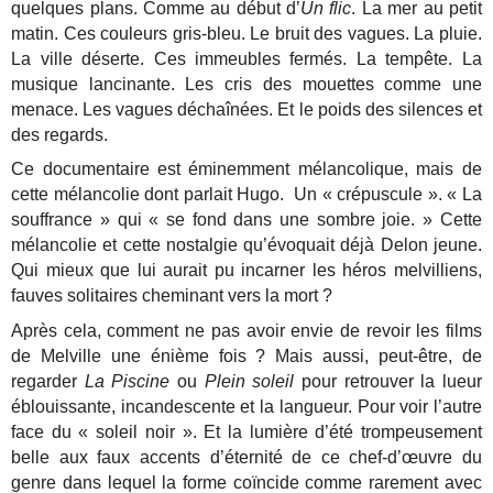
quelques plans. Comme au début d’
Un flic
. La mer au petit
matin. Ces couleurs gris-bleu. Le bruit des vagues. La pluie.
La ville déserte. Ces immeubles fermés. La tempête. La
musique lancinante. Les cris des mouettes comme une
menace. Les vagues déchaînées. Et le poids des silences et
des regards.
Ce documentaire est éminemment mélancolique, mais de
cette mélancolie dont parlait Hugo. Un « crépuscule ». « La
souffrance » qui « se fond dans une sombre joie. » Cette
mélancolie et cette nostalgie qu’évoquait déjà Delon jeune.
Qui mieux que lui aurait pu incarner les héros melvilliens,
fauves solitaires cheminant vers la mort ?
Après cela, comment ne pas avoir envie de revoir les films
de Melville une énième fois ? Mais aussi, peut-être, de
regarder
La Piscine
ou
Plein soleil
pour retrouver la lueur
éblouissante, incandescente et la langueur. Pour voir l’autre
face du « soleil noir ». Et la lumière d’été trompeusement
belle aux faux accents d’éternité de ce chef-d’œuvre du
genre dans lequel la forme coïncide comme rarement avec