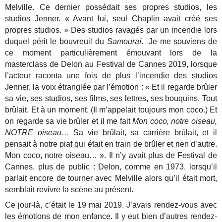
Melville. Ce dernier possédait ses propres studios, les
studios Jenner. « Avant lui, seul Chaplin avait créé ses
propres studios. » Des studios ravagés par un incendie lors
duquel périt le bouvreuil du
Samouraï
. Je me souviens de
ce moment particulièrement émouvant lors de la
masterclass de Delon au Festival de Cannes 2019, lorsque
l’acteur raconta une fois de plus l’incendie des studios
Jenner, la voix étranglée par l’émotion : « Et il regarde brûler
sa vie, ses studios, ses films, ses lettres, ses bouquins. Tout
brûlait. Et à un moment. (Il m’appelait toujours mon coco.) Et
on regarde sa vie brûler et il me fait
Mon coco, notre oiseau,
NOTRE oiseau…
Sa vie brûlait, sa carrière brûlait, et il
pensait à notre piaf qui était en train de brûler et rien d’autre.
Mon coco, notre oiseau… ». Il n’y avait plus de Festival de
Cannes, plus de public : Delon, comme en 1973, lorsqu’il
parlait encore de tourner avec Melville alors qu’il était mort,
semblait revivre la scène au présent.
Ce jour-là, c’était le 19 mai 2019. J’avais rendez-vous avec
les émotions de mon enfance. Il y eut bien d’autres rendez-