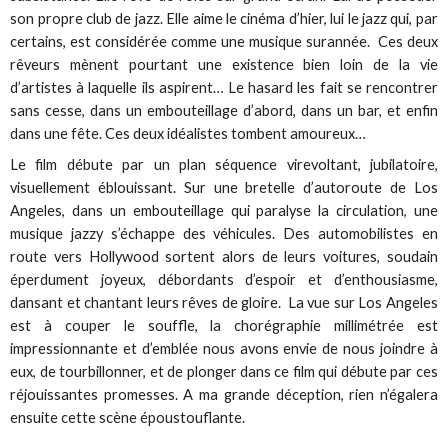
son propre club de jazz. Elle aime le cinéma d’hier, lui le jazz qui, par
certains, est considérée comme une musique surannée. Ces deux
rêveurs mènent pourtant une existence bien loin de la vie
d’artistes à laquelle ils aspirent… Le hasard les fait se rencontrer
sans cesse, dans un embouteillage d’abord, dans un bar, et enfin
dans une fête. Ces deux idéalistes tombent amoureux…
Le film débute par un plan séquence virevoltant, jubilatoire,
visuellement éblouissant. Sur une bretelle d’autoroute de Los
Angeles, dans un embouteillage qui paralyse la circulation, une
musique jazzy s’échappe des véhicules. Des automobilistes en
route vers Hollywood sortent alors de leurs voitures, soudain
éperdument joyeux, débordants d’espoir et d’enthousiasme,
dansant et chantant leurs rêves de gloire. La vue sur Los Angeles
est à couper le souffle, la chorégraphie millimétrée est
impressionnante et d’emblée nous avons envie de nous joindre à
eux, de tourbillonner, et de plonger dans ce film qui débute par ces
réjouissantes promesses. A ma grande déception, rien n’égalera
ensuite cette scène époustouflante.