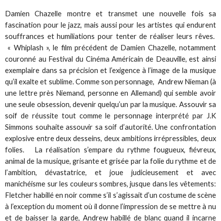
Damien Chazelle montre et transmet une nouvelle fois sa
fascination pour le jazz, mais aussi pour les artistes qui endurent
souffrances et humiliations pour tenter de réaliser leurs rêves.
« Whiplash », le film précédent de Damien Chazelle, notamment
couronné au Festival du Cinéma Américain de Deauville, est ainsi
exemplaire dans sa précision et l’exigence à l’image de la musique
qu’il exalte et sublime. Comme son personnage, Andrew Nieman (à
une lettre près Niemand, personne en Allemand) qui semble avoir
une seule obsession, devenir quelqu’un par la musique. Assouvir sa
soif de réussite tout comme le personnage interprété par J.K
Simmons souhaite assouvir sa soif d’autorité. Une confrontation
explosive entre deux desseins, deux ambitions irrépressibles, deux
folies. La réalisation s’empare du rythme fougueux, fiévreux,
animal de la musique, grisante et grisée par la folie du rythme et de
l’ambition, dévastatrice, et joue judicieusement et avec
manichéisme sur les couleurs sombres, jusque dans les vêtements:
Fletcher habillé en noir comme s’il s’agissait d’un costume de scène
à l’exception du moment où il donne l’impression de se mettre à nu
et de baisser la garde, Andrew habillé de blanc quand il incarne