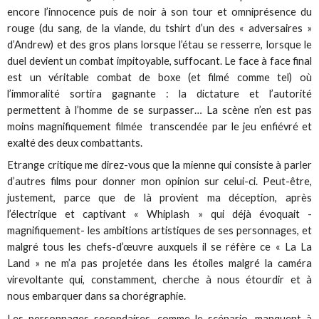
encore l’innocence puis de noir à son tour et omniprésence du
rouge (du sang, de la viande, du tshirt d’un des « adversaires »
d’Andrew) et des gros plans lorsque l’étau se resserre, lorsque le
duel devient un combat impitoyable, suffocant. Le face à face final
est un véritable combat de boxe (et filmé comme tel) où
l’immoralité sortira gagnante : la dictature et l’autorité
permettent à l’homme de se surpasser… La scène n’en est pas
moins magnifiquement filmée transcendée par le jeu enfiévré et
exalté des deux combattants.
Etrange critique me direz-vous que la mienne qui consiste à parler
d’autres films pour donner mon opinion sur celui-ci. Peut-être,
justement, parce que de là provient ma déception, après
l’électrique et captivant « Whiplash » qui déjà évoquait -
magnifiquement- les ambitions artistiques de ses personnages, et
malgré tous les chefs-d’œuvre auxquels il se réfère ce « La La
Land » ne m’a pas projetée dans les étoiles malgré la caméra
virevoltante qui, constamment, cherche à nous étourdir et à
nous embarquer dans sa chorégraphie.
Les personnages secondaires, comme le scénario, manquent à