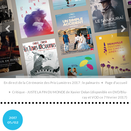
En direct de la Cérémonie des Prix Lumières 2017 : le palmarès
Page d'accueil
Critique - JUSTE LA FIN DU MONDE de Xavier Dolan (disponible en DVD/Blu-
ray et VOD ce 7 février 2017)
2017
05/02