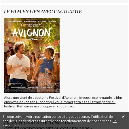
LE FILM EN LIEN AVEC L'ACTUALITÉ
Alors que vient de débuter le Festival d'Avignon, je vous recommande le film
éponyme de Johann Dionnet qui vous immergera dans l'atmosphère du
festival. Retrouvez ma critique en cliquant ici.
En poursuivant votre navigation sur ce site, vous acceptez l'utilisation de
cookies. Ces derniers assurent le bon fonctionnement de nos services.
En
FILMS et LIVRES SOUTENUS PAR
savoir plus
.
INTHEMOODFORCINEMA.COM EN 2026 :