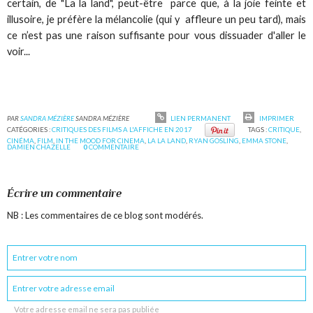
certain, de "La la land", peut-être parce que, à la joie feinte et
illusoire, je préfère la mélancolie (qui y affleure un peu tard), mais
ce n’est pas une raison suffisante pour vous dissuader d'aller le
voir...
PAR
SANDRA MÉZIÈRE
SANDRA MÉZIÈRE
LIEN PERMANENT
IMPRIMER
CATÉGORIES :
CRITIQUES DES FILMS A L'AFFICHE EN 2017
TAGS :
CRITIQUE
,
CINÉMA
,
FILM
,
IN THE MOOD FOR CINEMA
,
LA LA LAND
,
RYAN GOSLING
,
EMMA STONE
,
DAMIEN CHAZELLE
0
COMMENTAIRE
Écrire un commentaire
NB : Les commentaires de ce blog sont modérés.
Votre adresse email ne sera pas publiée