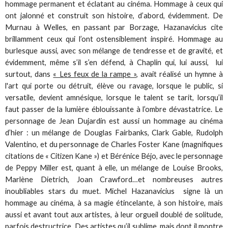
hommage permanent et éclatant au cinéma. Hommage à ceux qui
ont jalonné et construit son histoire, d’abord, évidemment. De
Murnau à Welles, en passant par Borzage, Hazanavicius cite
brillamment ceux qui l’ont ostensiblement inspiré. Hommage au
burlesque aussi, avec son mélange de tendresse et de gravité, et
évidemment, même s’il s’en défend, à Chaplin qui, lui aussi, lui
surtout, dans
« Les feux de la rampe »,
avait réalisé un hymne à
l'art qui porte ou détruit, élève ou ravage, lorsque le public, si
versatile, devient amnésique, lorsque le talent se tarit, lorsqu’il
faut passer de la lumière éblouissante à l’ombre dévastatrice. Le
personnage de Jean Dujardin est aussi un hommage au cinéma
d’hier : un mélange de Douglas Fairbanks, Clark Gable, Rudolph
Valentino, et du personnage de Charles Foster Kane (magnifiques
citations de « Citizen Kane ») et Bérénice Béjo, avec le personnage
de Peppy Miller est, quant à elle, un mélange de Louise Brooks,
Marlène Dietrich, Joan Crawford…et nombreuses autres
inoubliables stars du muet. Michel Hazanavicius signe là un
hommage au cinéma, à sa magie étincelante, à son histoire, mais
aussi et avant tout aux artistes, à leur orgueil doublé de solitude,
parfois destructrice. Des artistes qu’il sublime, mais dont il montre