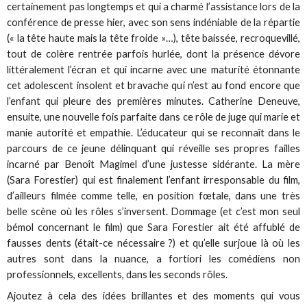
certainement pas longtemps et qui a charmé l’assistance lors de la
conférence de presse hier, avec son sens indéniable de la répartie
(« la tête haute mais la tête froide »…), tête baissée, recroquevillé,
tout de colère rentrée parfois hurlée, dont la présence dévore
littéralement l’écran et qui incarne avec une maturité étonnante
cet adolescent insolent et bravache qui n’est au fond encore que
l’enfant qui pleure des premières minutes. Catherine Deneuve,
ensuite, une nouvelle fois parfaite dans ce rôle de juge qui marie et
manie autorité et empathie. L’éducateur qui se reconnaît dans le
parcours de ce jeune délinquant qui réveille ses propres failles
incarné par Benoît Magimel d’une justesse sidérante. La mère
(Sara Forestier) qui est finalement l’enfant irresponsable du film,
d’ailleurs filmée comme telle, en position fœtale, dans une très
belle scène où les rôles s’inversent. Dommage (et c’est mon seul
bémol concernant le film) que Sara Forestier ait été affublé de
fausses dents (était-ce nécessaire ?) et qu’elle surjoue là où les
autres sont dans la nuance, a fortiori les comédiens non
professionnels, excellents, dans les seconds rôles.
Ajoutez à cela des idées brillantes et des moments qui vous