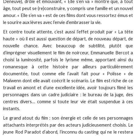
Deneuve), drôle et émouvant, « Elle s’en va » montre que, à tout
âge, tout peut se (re)construire, y compris une famille et un nouvel
amour. « Elle s’en va » est de ces films dont vous ressortez émus et
le sourire aux lèvres avec l’envie d’embrasser la vie.
Et contre toute attente, c’est aussi l’effet produit par « La tête
haute » où il est aussi question de départ, de nouveau départ, de
nouvelle chance. Avec beaucoup de subtilité, plutôt que
d’imprégner visuellement le film de noirceur, Emmanuelle Bercot a
choisi la luminosité, parfois le lyrisme même, apportant ainsi du
romanesque à cette histoire par ailleurs particulièrement
documentée, tout comme elle l’avait fait pour « Polisse » de
Maïwenn dont elle avait coécrit le scénario. Le film est riche de ce
travail en amont et d’une excellente idée, avoir toujours filmé les
personnages dans un cadre judiciaire : le bureau de la juge, des
centres divers… comme si toute leur vie était suspendue à ces
instants.
Le grand atout du film : son énergie et celle de ses personnages
attachants interprétés par des acteurs judicieusement choisis. Le
jeune Rod Paradot d’abord, l’inconnu du casting qui ne le restera