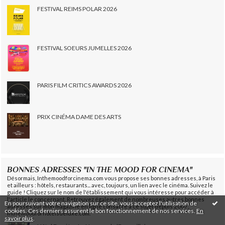
FESTIVAL REIMS POLAR 2026
FESTIVAL SOEURS JUMELLES 2026
PARIS FILM CRITICS AWARDS 2026
PRIX CINÉMA DAME DES ARTS
BONNES ADRESSES "IN THE MOOD FOR CINEMA"
Désormais, Inthemoodforcinema.com vous propose ses bonnes adresses, à Paris
et ailleurs : hôtels, restaurants... avec, toujours, un lien avec le cinéma. Suivez le
guide ! Cliquez sur le nom de l'établissement qui vous intéresse pour accéder à
l'article le concernant. Retrouvez également de nombreuses autres bonnes
En poursuivant votre navigation sur ce site, vous acceptez l'utilisation de
adresses sur mon magazine en ligne consacré à ce sujet depuis 2007,
cookies. Ces derniers assurent le bon fonctionnement de nos services.
En
Inthemoodforhotelsdeluxe.com.
savoir plus
.