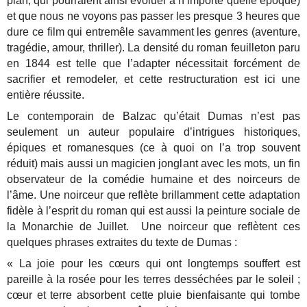
plan, qui pourraient ainsi évoluer à n’importe quelle époque)
et que nous ne voyons pas passer les presque 3 heures que
dure ce film qui entremêle savamment les genres (aventure,
tragédie, amour, thriller). La densité du roman feuilleton paru
en 1844 est telle que l’adapter nécessitait forcément de
sacrifier et remodeler, et cette restructuration est ici une
entière réussite.
Le contemporain de Balzac qu’était Dumas n’est pas
seulement un auteur populaire d’intrigues historiques,
épiques et romanesques (ce à quoi on l’a trop souvent
réduit) mais aussi un magicien jonglant avec les mots, un fin
observateur de la comédie humaine et des noirceurs de
l’âme. Une noirceur que reflète brillamment cette adaptation
fidèle à l’esprit du roman qui est aussi la peinture sociale de
la Monarchie de Juillet. Une noirceur que reflètent ces
quelques phrases extraites du texte de Dumas :
« La joie pour les cœurs qui ont longtemps souffert est
pareille à la rosée pour les terres desséchées par le soleil ;
cœur et terre absorbent cette pluie bienfaisante qui tombe