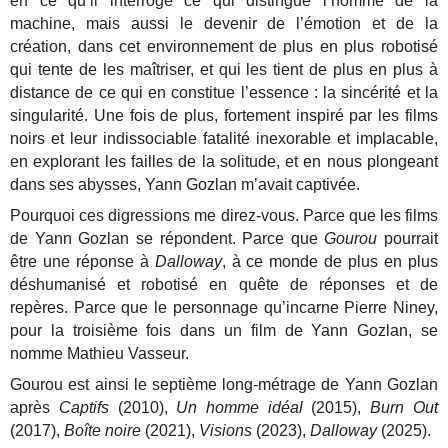
en ce qu’il interroge ce qui distingue l’homme de la
machine, mais aussi le devenir de l’émotion et de la
création, dans cet environnement de plus en plus robotisé
qui tente de les maîtriser, et qui les tient de plus en plus à
distance de ce qui en constitue l’essence : la sincérité et la
singularité. Une fois de plus, fortement inspiré par les films
noirs et leur indissociable fatalité inexorable et implacable,
en explorant les failles de la solitude, et en nous plongeant
dans ses abysses, Yann Gozlan m’avait captivée.
Pourquoi ces digressions me direz-vous. Parce que les films
de Yann Gozlan se répondent. Parce que
Gourou
pourrait
être une réponse à
Dalloway
, à ce monde de plus en plus
déshumanisé et robotisé en quête de réponses et de
repères. Parce que le personnage qu’incarne Pierre Niney,
pour la troisième fois dans un film de Yann Gozlan, se
nomme Mathieu Vasseur.
Gourou est ainsi le septième long-métrage de Yann Gozlan
après
Captifs
(2010),
Un homme idéal
(2015),
Burn Out
(2017),
Boîte noire
(2021),
Visions
(2023),
Dalloway
(2025).