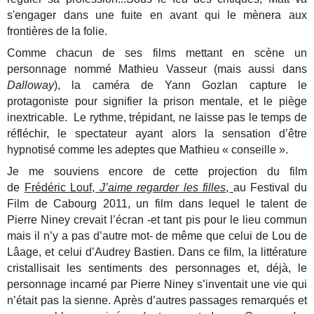
s'engager dans une fuite en avant qui le mènera aux
frontières de la folie.
Comme chacun de ses films mettant en scène un
personnage nommé Mathieu Vasseur (mais aussi dans
Dalloway
), la caméra de Yann Gozlan capture le
protagoniste pour signifier la prison mentale, et le piège
inextricable. Le rythme, trépidant, ne laisse pas le temps de
réfléchir, le spectateur ayant alors la sensation d’être
hypnotisé comme les adeptes que Mathieu « conseille ».
Je me souviens encore de cette projection du film
de
Frédéric Louf,
J’aime regarder les filles
,
au Festival du
Film de Cabourg 2011, un film dans lequel le talent de
Pierre Niney crevait l’écran -et tant pis pour le lieu commun
mais il n’y a pas d’autre mot- de même que celui de Lou de
Lâage, et celui d’Audrey Bastien. Dans ce film, la littérature
cristallisait les sentiments des personnages et, déjà, le
personnage incarné par Pierre Niney s’inventait une vie qui
n’était pas la sienne. Après d’autres passages remarqués et