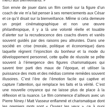
merci aux bienveillants. »
Son envie de jouer dans un film centré sur la figure d’un
coach de vie m’a fait penser à ses remerciements aux César
et ce qu’il disait sur la bienveillance. Même si cela demeure
un projet cinématographique et non une œuvre
philanthropique, il y a là une volonté réelle et louable
d’alerter sur la recrudescence des coachs divers et variés
souvent guidés par des raisons peu altruistes. Dans une
société en crise (morale, politique et économique) dans
laquelle règnent l’injonction du bonheur et la mode du
développement personnel, cette quête de réussite se prête
souvent à l’émergence des figures charismatiques qui
savent tirer parti des maux de l’époque, et utiliser la
puissance des mots et des médias comme remèdes souvent
illusoires. C’est l’ère de l’émotion facile qui captive et
capture l’attention, qui remplace les faits et la vérité. C’est
une nouvelle croyance qui ne laisse plus de place à la
réflexion et la nuance. Le film commence d’ailleurs avec un
Pierre Niney / Matt Vasseur enflammé et charismatique dont
les premiers mots sont « Ouvrez les yeux », ce à quoi