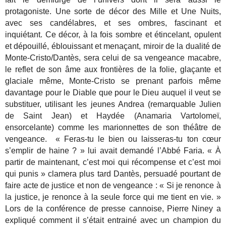
protagoniste. Une sorte de décor des Mille et Une Nuits,
avec ses candélabres, et ses ombres, fascinant et
inquiétant. Ce décor, à la fois sombre et étincelant, opulent
et dépouillé, éblouissant et menaçant, miroir de la dualité de
Monte-Cristo/Dantès, sera celui de sa vengeance macabre,
le reflet de son âme aux frontières de la folie, glaçante et
glaciale même, Monte-Cristo se prenant parfois même
davantage pour le Diable que pour le Dieu auquel il veut se
substituer, utilisant les jeunes Andrea (remarquable Julien
de Saint Jean) et Haydée (Anamaria Vartolomeï,
ensorcelante) comme les marionnettes de son théâtre de
vengeance. « Feras-tu le bien ou laisseras-tu ton cœur
s’emplir de haine ? » lui avait demandé l’Abbé Faria. « À
partir de maintenant, c’est moi qui récompense et c’est moi
qui punis » clamera plus tard Dantès, persuadé pourtant de
faire acte de justice et non de vengeance : « Si je renonce à
la justice, je renonce à la seule force qui me tient en vie. »
Lors de la conférence de presse cannoise, Pierre Niney a
expliqué comment il s’était entrainé avec un champion du