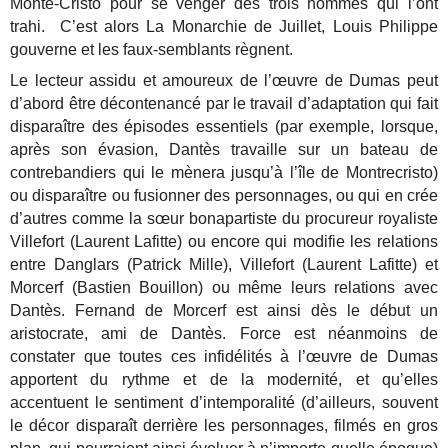
Monte-Cristo pour se venger des trois hommes qui l’ont
trahi. C’est alors La Monarchie de Juillet, Louis Philippe
gouverne et les faux-semblants règnent.
Le lecteur assidu et amoureux de l’œuvre de Dumas peut
d’abord être décontenancé par le travail d’adaptation qui fait
disparaître des épisodes essentiels (par exemple, lorsque,
après son évasion, Dantès travaille sur un bateau de
contrebandiers qui le mènera jusqu’à l’île de Montrecristo)
ou disparaître ou fusionner des personnages, ou qui en crée
d’autres comme la sœur bonapartiste du procureur royaliste
Villefort (Laurent Lafitte) ou encore qui modifie les relations
entre Danglars (Patrick Mille), Villefort (Laurent Lafitte) et
Morcerf (Bastien Bouillon) ou même leurs relations avec
Dantès. Fernand de Morcerf est ainsi dès le début un
aristocrate, ami de Dantès. Force est néanmoins de
constater que toutes ces infidélités à l’œuvre de Dumas
apportent du rythme et de la modernité, et qu’elles
accentuent le sentiment d’intemporalité (d’ailleurs, souvent
le décor disparaît derrière les personnages, filmés en gros