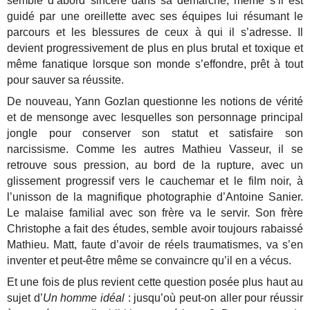
semble d’abord sincère dans sa démarche, même s’il est
guidé par une oreillette avec ses équipes lui résumant le
parcours et les blessures de ceux à qui il s’adresse. Il
devient progressivement de plus en plus brutal et toxique et
même fanatique lorsque son monde s’effondre, prêt à tout
pour sauver sa réussite.
De nouveau, Yann Gozlan questionne les notions de vérité
et de mensonge avec lesquelles son personnage principal
jongle pour conserver son statut et satisfaire son
narcissisme. Comme les autres Mathieu Vasseur, il se
retrouve sous pression, au bord de la rupture, avec un
glissement progressif vers le cauchemar et le film noir, à
l’unisson de la magnifique photographie d’Antoine Sanier.
Le malaise familial avec son frère va le servir. Son frère
Christophe a fait des études, semble avoir toujours rabaissé
Mathieu. Matt, faute d’avoir de réels traumatismes, va s’en
inventer et peut-être même se convaincre qu’il en a vécus.
Et une fois de plus revient cette question posée plus haut au
sujet d’
Un homme idéal
: jusqu’où peut-on aller pour réussir