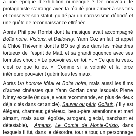
à une époque d’exhibition numérique ? De nouveau, le
protagoniste s’arrange avec la réalité pour arriver à ses fins
et conserver son statut, guidé par un narcissisme débridé et
une quête de reconnaissance effrénée.
Après Philippe Rombi dont la musique avait accompagné
Boîte noire,
Visions
, et
Dalloway
, Yann Gozlan fait ici appel
à Chloé Thévenin dont la BO se glisse dans les méandres
tortueux de l’esprit de Matt, et sa grandiloquence avec ses
formules choc : « Le pouvoir est en toi. », « Ce que tu veux,
c’est ce que tu es. ». Comme si la volonté et la force
intérieure pouvaient guérir tous les maux.
Après
Un homme idéal
et
Boîte noire
, mais aussi les films
d’autres cinéastes que Yann Gozlan dans lesquels Pierre
Niney excelle (et que je vous recommande, en plus de deux
déjà cités dans cet article),
Sauver ou périr
,
Goliath
, (
il y est
élégant, charmeur, généreux, beau-père attentionné et mari
aimant, mais aussi égoïste, arrogant, glacial, tranchant et
détestable)
,
Amants
,
Le Comte de Monte-Cristo
, dans
lesquels il fut, dans le désordre, tour à tour, un personnage