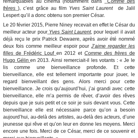
remarquables au cinéma (notamment dans
Comme des
frères
), c’est grâce au film
Yves Saint Laurent
de Jalil
Lespert qu’il a donc obtenu son premier César.
Le 20 février 2015, Pierre Niney recevait en effet le César du
meilleur acteur pour
Yves Saint Laurent
, pour lequel il avait
déjà reçu le prix Patrick Dewaere, après avoir été nommé
deux fois comme meilleur espoir pour
J’aime regarder les
filles
de Frédéric Louf
en 2012 et
Comme des frères
de
Hugo Gélin
en 2013. Ainsi remerciait-il les votants : « Je le
lis comme une bienveillance profonde. Et cette
bienveillance, elle est tellement importante pour jouer, le
regard bienveillant des gens. Alors merci pour cette
bienveillance. Je crois qu’aujourd’hui, j’ai grandi avec cette
bienveillance, elle m’a permis de rêver, d’avoir des rêves
depuis que je suis petit et ce soir je suis devant vous. Cette
bienveillance elle est nécessaire parce qu’on a besoin
aujourd’hui, au-delà des artistes, au-delà des acteurs, d’une
jeunesse qui rêve et qu’on leur en donne les moyens. Merci
encore une fois. Merci de ce César, merci de ce souvenir et