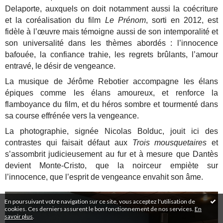
Delaporte, auxquels on doit notamment aussi la coécriture
et la coréalisation du film
Le Prénom
, sorti en 2012, est
fidèle à l’œuvre mais témoigne aussi de son intemporalité et
son universalité dans les thèmes abordés : l’innocence
bafouée, la confiance trahie, les regrets brûlants, l’amour
entravé, le désir de vengeance.
La musique de Jérôme Rebotier accompagne les élans
épiques comme les élans amoureux, et renforce la
flamboyance du film, et du héros sombre et tourmenté dans
sa course effrénée vers la vengeance.
La photographie, signée Nicolas Bolduc, jouit ici des
contrastes qui faisait défaut aux
Trois mousquetaires
et
s’assombrit judicieusement au fur et à mesure que Dantès
devient Monte-Cristo, que la noirceur empiète sur
l’innocence, que l’esprit de vengeance envahit son âme.
En poursuivant votre navigation sur ce site, vous acceptez l'utilisation de
cookies. Ces derniers assurent le bon fonctionnement de nos services.
En
savoir plus
.