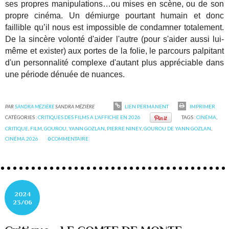
ses propres manipulations…ou mises en scène, ou de son
propre cinéma. Un démiurge pourtant humain et donc
faillible qu’il nous est impossible de condamner totalement.
De la sincère volonté d'aider l'autre (pour s'aider aussi lui-
même et exister) aux portes de la folie, le parcours palpitant
d'un personnalité complexe d'autant plus appréciable dans
une période dénuée de nuances.
PAR
SANDRA MÉZIÈRE
SANDRA MÉZIÈRE
LIEN PERMANENT
IMPRIMER
CATÉGORIES :
CRITIQUES DES FILMS A L'AFFICHE EN 2026
TAGS :
CINÉMA
,
CRITIQUE
,
FILM
,
GOUROU
,
YANN GOZLAN
,
PIERRE NINEY
,
GOUROU DE YANN GOZLAN
,
CINÉMA 2026
0
COMMENTAIRE
2024
23/06