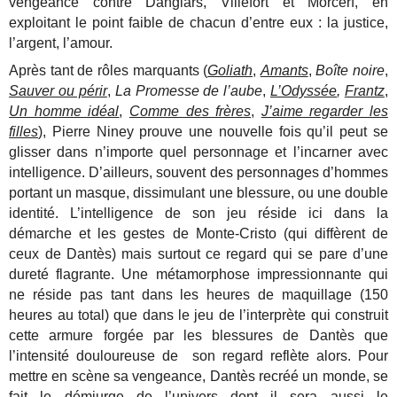
vengeance contre Danglars, Villefort et Morcerf, en
exploitant le point faible de chacun d’entre eux : la justice,
l’argent, l’amour.
Après tant de rôles marquants (
Goliath
,
Amants
,
Boîte noire
,
Sauver ou périr
,
La Promesse de l’aube
,
L’Odyssée
,
Frantz
,
Un homme idéa
l
,
Comme des frères
,
J’aime regarder les
filles
), Pierre Niney prouve une nouvelle fois qu’il peut se
glisser dans n’importe quel personnage et l’incarner avec
intelligence. D’ailleurs, souvent des personnages d’hommes
portant un masque, dissimulant une blessure, ou une double
identité. L’intelligence de son jeu réside ici dans la
démarche et les gestes de Monte-Cristo (qui diffèrent de
ceux de Dantès) mais surtout ce regard qui se pare d’une
dureté flagrante. Une métamorphose impressionnante qui
ne réside pas tant dans les heures de maquillage (150
heures au total) que dans le jeu de l’interprète qui construit
cette armure forgée par les blessures de Dantès que
l’intensité douloureuse de son regard reflète alors. Pour
mettre en scène sa vengeance, Dantès recréé un monde, se
fait le démiurge de l’univers dont il sera aussi le