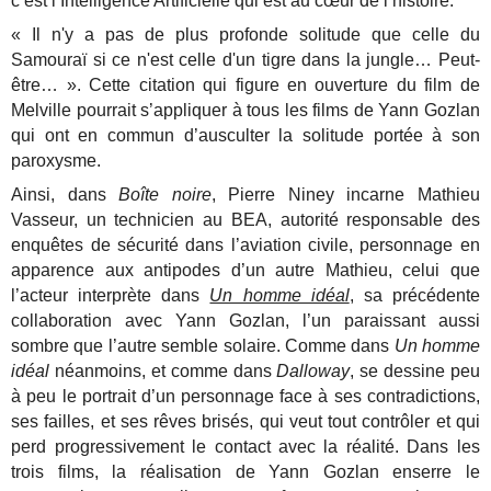
c’est l’Intelligence Artificielle qui est au cœur de l’histoire.
« Il n'y a pas de plus profonde solitude que celle du
Samouraï si ce n'est celle d'un tigre dans la jungle… Peut-
être… ». Cette citation qui figure en ouverture du film de
Melville pourrait s’appliquer à tous les films de Yann Gozlan
qui ont en commun d’ausculter la solitude portée à son
paroxysme.
Ainsi, dans
Boîte noire
, Pierre Niney incarne Mathieu
Vasseur, un technicien au BEA, autorité responsable des
enquêtes de sécurité dans l’aviation civile, personnage en
apparence aux antipodes d’un autre Mathieu, celui que
l’acteur interprète dans
Un homme idéal
, sa précédente
collaboration avec Yann Gozlan, l’un paraissant aussi
sombre que l’autre semble solaire. Comme dans
Un homme
idéal
néanmoins, et comme dans
Dalloway
, se dessine peu
à peu le portrait d’un personnage face à ses contradictions,
ses failles, et ses rêves brisés, qui veut tout contrôler et qui
perd progressivement le contact avec la réalité. Dans les
trois films, la réalisation de Yann Gozlan enserre le