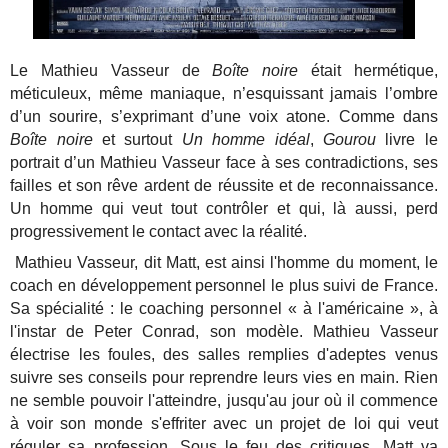
Le Mathieu Vasseur de
Boîte noire
était hermétique,
méticuleux, même maniaque, n’esquissant jamais l’ombre
d’un sourire, s’exprimant d’une voix atone. Comme dans
Boîte noire
et surtout
Un homme idéal
,
Gourou
livre le
portrait d’un Mathieu Vasseur face à ses contradictions, ses
failles et son rêve ardent de réussite et de reconnaissance.
Un homme qui veut tout contrôler et qui, là aussi, perd
progressivement le contact avec la réalité.
Mathieu Vasseur, dit Matt, est ainsi l'homme du moment, le
coach en développement personnel le plus suivi de France.
Sa spécialité : le coaching personnel « à l'américaine », à
l'instar de Peter Conrad, son modèle. Mathieu Vasseur
électrise les foules, des salles remplies d'adeptes venus
suivre ses conseils pour reprendre leurs vies en main. Rien
ne semble pouvoir l'atteindre, jusqu'au jour où il commence
à voir son monde s'effriter avec un projet de loi qui veut
réguler sa profession...Sous le feu des critiques, Matt va