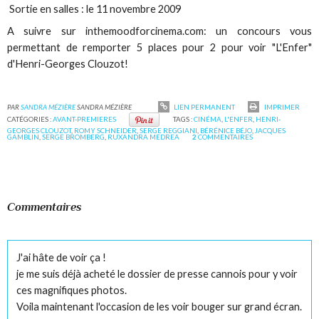
Sortie en salles : le 11 novembre 2009
A suivre sur inthemoodforcinema.com: un concours vous
permettant de remporter 5 places pour 2 pour voir "L'Enfer"
d'Henri-Georges Clouzot!
PAR
SANDRA MÉZIÈRE
SANDRA MÉZIÈRE
LIEN PERMANENT
IMPRIMER
CATÉGORIES :
AVANT-PREMIERES
TAGS :
CINÉMA
,
L'ENFER
,
HENRI-
GEORGES CLOUZOT
,
ROMY SCHNEIDER
,
SERGE REGGIANI
,
BÉRÉNICE BÉJO
,
JACQUES
GAMBLIN
,
SERGE BROMBERG
,
RUXANDRA MEDREA
2
COMMENTAIRES
Commentaires
J'ai hâte de voir ça !
je me suis déjà acheté le dossier de presse cannois pour y voir
ces magnifiques photos.
Voila maintenant l'occasion de les voir bouger sur grand écran.