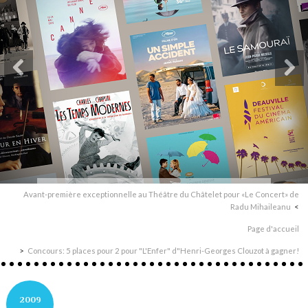
Avant-première exceptionnelle au Théâtre du Châtelet pour «Le Concert» de
Radu Mihaileanu
Page d'accueil
Concours: 5 places pour 2 pour "L'Enfer" d"Henri-Georges Clouzot à gagner!
2009