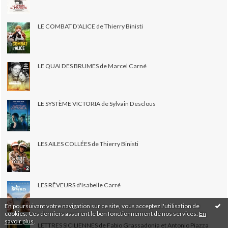
LE COMBAT D'ALICE de Thierry Binisti
LE QUAI DES BRUMES de Marcel Carné
LE SYSTÈME VICTORIA de Sylvain Desclous
LES AILES COLLÉES de Thierry Binisti
LES RÊVEURS d'Isabelle Carré
En poursuivant votre navigation sur ce site, vous acceptez l'utilisation de
cookies. Ces derniers assurent le bon fonctionnement de nos services.
En
savoir plus
.
LETTRES SICILIENNES de Fabio Grassadonia et Antonio Piazza