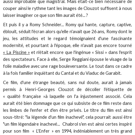
aussi improbable que magistral. Mais était-ce bien nécessaire de
couper ainsi le rythme tant les images de Clouzot suffisent à nous
laisser imaginer ce que son film aurait été... ?
Et puis il y a Romy Schneider... Romy qui hante, capture, captive,
éblouit, séduit l'écran alors qu'elle n'avait que 26 ans, Romy dont le
jeu, les attitudes et le regard témoignaient d'une fascinante
modernité, et pourtant à l'époque, elle n'avait pas encore tourné
« La Piscine »
et n'était encore que l'ingénue « Sissi » dans l'esprit
des spectateurs. Face à elle, Serge Reggiani épouse le visage de la
folie maladive avec une rage bouleversante. Le tout dans ce cadre
à la fois familier inquiétant du Cantal et du Viaduc de Garabit.
Ce film, d'une étrange beauté, sans nul doute, aurait à jamais
permis à Henri-Georges Clouzot de décoller l'étiquette de
« qualité française »à laquelle on l'a injustement associé. Cela
aurait été bien dommage que ce qui subsiste de ce film reste dans
les limbes de l'enfer et d'en être privés. Le titre du film est ainsi
sous-titré: "la légende d'un film inachevé", cela pourrait aussi être
"un film légendaire inachevé... Chabrol s'en est ainsi certes inspiré
pour son film « L'Enfer » en 1994, indéniablement un très grand