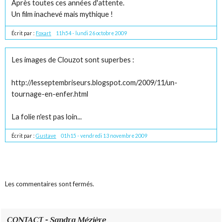
Après toutes ces années d'attente.
Un film inachevé mais mythique !
Écrit par :
Foxart
11h54
-
lundi 26
octobre 2009
Les images de Clouzot sont superbes :
http://lesseptembriseurs.blogspot.com/2009/11/un-
tournage-en-enfer.html
La folie n'est pas loin...
Écrit par :
Gustave
01h15
-
vendredi 13
novembre 2009
Les commentaires sont fermés.
CONTACT - Sandra Mézière