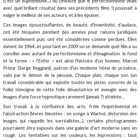
(c'est un euphémisme...) du cinéaste que le perfectionnisme (mais
avec quel brillant résultat dans ses précédents films !) poussait à
exiger le meilleur de ses acteurs, et à les épuiser.
Ces images époustouflantes, de beauté, d'inventivité, d'audace,
ont été bloquées pendant des années pour raisons juridiques
essentiellement puis ont été considérées comme perdues. Elles
datent de 1964...et pourtant en 2009 on se demande quel film a su
concilier avec autant de perfectionnisme et d'imagination le fond
et la forme : « l'Enfer » est ainsi l'histoire d'un homme, Marcel
Prieur (Serge Reggiani), patron d'un modeste hôtel de province,
saisi par le démon de la jalousie. Chaque plan, chaque son (un
travail considérable qui exploite toutes les pistes sonores de la
folie) témoigne de cette folie dévastatrice et aveugle avec des
images d'une force hypnotique rarement (jamais ?) atteinte...
Son travail, à la confluence des arts, frôle l'expérimental et
l'abstraction (lèvres bleutées : on songe à Warhol, distorsion des
images qui rappelle les surréalistes...), certains photogrammes
pourraient être exposés dans une galerie d'art moderne sans en
rougir. Les tentatives sur les couleurs, les impressions : tout