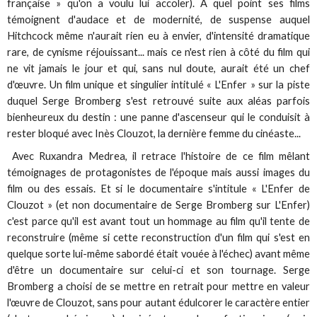
française » qu'on a voulu lui accoler). A quel point ses films
témoignent d'audace et de modernité, de suspense auquel
Hitchcock même n'aurait rien eu à envier, d'intensité dramatique
rare, de cynisme réjouissant... mais ce n'est rien à côté du film qui
ne vit jamais le jour et qui, sans nul doute, aurait été un chef
d'œuvre. Un film unique et singulier intitulé « L'Enfer » sur la piste
duquel Serge Bromberg s'est retrouvé suite aux aléas parfois
bienheureux du destin : une panne d'ascenseur qui le conduisit à
rester bloqué avec Inès Clouzot, la dernière femme du cinéaste...
Avec Ruxandra Medrea, il retrace l'histoire de ce film mêlant
témoignages de protagonistes de l'époque mais aussi images du
film ou des essais. Et si le documentaire s'intitule « L'Enfer de
Clouzot » (et non documentaire de Serge Bromberg sur L'Enfer)
c'est parce qu'il est avant tout un hommage au film qu'il tente de
reconstruire (même si cette reconstruction d'un film qui s'est en
quelque sorte lui-même sabordé était vouée à l'échec) avant même
d'être un documentaire sur celui-ci et son tournage. Serge
Bromberg a choisi de se mettre en retrait pour mettre en valeur
l'œuvre de Clouzot, sans pour autant édulcorer le caractère entier