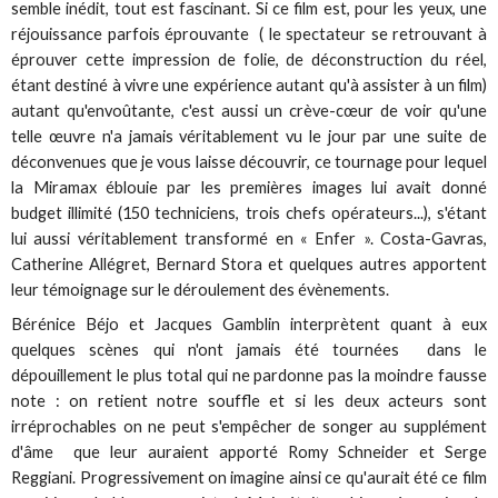
semble inédit, tout est fascinant. Si ce film est, pour les yeux, une
réjouissance parfois éprouvante ( le spectateur se retrouvant à
éprouver cette impression de folie, de déconstruction du réel,
étant destiné à vivre une expérience autant qu'à assister à un film)
autant qu'envoûtante, c'est aussi un crève-cœur de voir qu'une
telle œuvre n'a jamais véritablement vu le jour par une suite de
déconvenues que je vous laisse découvrir, ce tournage pour lequel
la Miramax éblouie par les premières images lui avait donné
budget illimité (150 techniciens, trois chefs opérateurs...), s'étant
lui aussi véritablement transformé en « Enfer ». Costa-Gavras,
Catherine Allégret, Bernard Stora et quelques autres apportent
leur témoignage sur le déroulement des évènements.
Bérénice Béjo et Jacques Gamblin interprètent quant à eux
quelques scènes qui n'ont jamais été tournées dans le
dépouillement le plus total qui ne pardonne pas la moindre fausse
note : on retient notre souffle et si les deux acteurs sont
irréprochables on ne peut s'empêcher de songer au supplément
d'âme que leur auraient apporté Romy Schneider et Serge
Reggiani. Progressivement on imagine ainsi ce qu'aurait été ce film