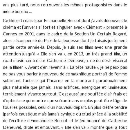
ans plus tard, nous retrouvons les mêmes protagonistes dans le
même bureau …
Ce film est réalisé par Emmanuelle Bercot dont j’avais découvert le
cinéma et l’univers si fort et singulier avec « Clément », présenté à
Cannes en 2001, dans le cadre de la Section Un Certain Regard,
alors récompensé du Prix de la jeunesse dont je faisais justement
partie cette année-là. Depuis, je suis ses films avec une grande
attention jusqu’à « Elle s’en va », en 2013, un très grand film, un
road movie centré sur Catherine Deneuve, « né du désir viscéral
de la filmer ». Avant d’en revenir à « La tête haute », je ne peux pas
ne pas vous parler à nouveau de ce magnifique portrait de femme
sublimant l’actrice qui l’incarne en la montrant paradoxalement
plus naturelle que jamais, sans artifices, énergique et lumineuse,
terriblement vivante surtout. C’est aussi une bouffée d’air frais et
d’optimisme qui montre que soixante ans ou plus peut être l’âge de
tous les possibles, celui d’un nouveau départ. En plus d’être tendre
(parfois caustique mais jamais cynique ou cruel grâce à la subtilité
de l’écriture d’Emmanuelle Bercot et le jeu nuancé de Catherine
Deneuve), drôle et émouvant, « Elle s’en va » montre que, à tout