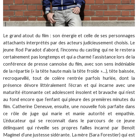
Le grand atout du film : son énergie et celle de ses personnages
attachants interprétés par des acteurs judicieusement choisis. Le
jeune Rod Paradot d’abord, l’inconnu du casting qui ne le restera
certainement pas longtemps et qui a charmé l’assistance lors de la
conférence de presse cannoise du film, avec son sens indéniable
de la répartie (« la tête haute mais la tête froide »…), tête baissée,
recroquevillé, tout de colère rentrée parfois hurlée, dont la
présence dévore littéralement l’écran et qui incarne avec une
maturité étonnante cet adolescent insolent et bravache qui n’est
au fond encore que l’enfant qui pleure des premières minutes du
film. Catherine Deneuve, ensuite, une nouvelle fois parfaite dans
ce rôle de juge qui marie et manie autorité et empathie.
L’éducateur qui se reconnaît dans le parcours de ce jeune
délinquant qui réveille ses propres failles incarné par Benoît
Magimel d’une justesse sidérante. La mère (Sara Forestier) qui est