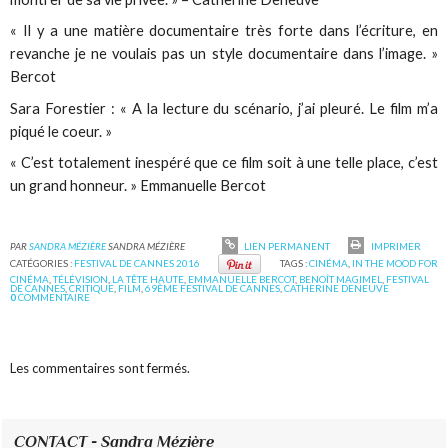
« Il y a une matière documentaire très forte dans l’écriture, en
revanche je ne voulais pas un style documentaire dans l’image. »
Bercot
Sara Forestier : « A la lecture du scénario, j’ai pleuré. Le film m’a
piqué le coeur. »
« C’est totalement inespéré que ce film soit à une telle place, c’est
un grand honneur. » Emmanuelle Bercot
PAR
SANDRA MÉZIÈRE
SANDRA MÉZIÈRE
LIEN PERMANENT
IMPRIMER
CATÉGORIES :
FESTIVAL DE CANNES 2016
TAGS :
CINÉMA
,
IN THE MOOD FOR
CINÉMA
,
TÉLÉVISION
,
LA TÊTE HAUTE
,
EMMANUELLE BERCOT
,
BENOÎT MAGIMEL
,
FESTIVAL
DE CANNES
,
CRITIQUE
,
FILM
,
69ÈME FESTIVAL DE CANNES
,
CATHERINE DENEUVE
0
COMMENTAIRE
Les commentaires sont fermés.
CONTACT - Sandra Mézière