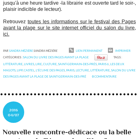
jusqu'à une heure tardive -la librairie est ouverte tard le soir-,
plaisir indicible de lecteur).
Retrouvez
toutes les informations sur le festival des Pages
avant la plage sur le site internet officiel du salon du livre,
ici.
PAR
SANDRA MÉZIÈRE
SANDRA MÉZIÈRE
LIEN PERMANENT
IMPRIMER
CATÉGORIES :
SALON DU LIVRE DES PAGES AVANT LA PLAGE
TAGS :
LITTÉRATURE
,
LIVRES
,
LIRE
,
CULTURE
,
SAINT-GERMAIN-DES-PRÉS
,
PARIS 6
,
LES DEUX
MAGOTS
,
LIPP
,
CASTEL
,
L'ÉCUME DES PAGES
,
PARIS
,
LECTURE
,
LITTÉRATURE
,
SALON DU LIVRE
DES PAGES AVANT LA PLAGE DE SAINT-GERMAIN-DES-PRÉ
0
COMMENTAIRE
2016
04/07
Nouvelle rencontre-dédicace ou la belle