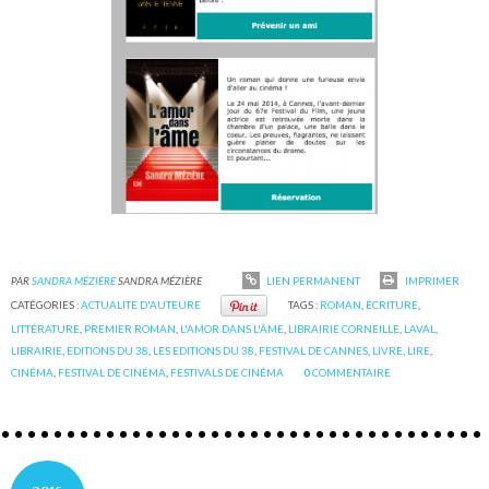
PAR
SANDRA MÉZIÈRE
SANDRA MÉZIÈRE
LIEN PERMANENT
IMPRIMER
CATÉGORIES :
ACTUALITE D'AUTEURE
TAGS :
ROMAN
,
ÉCRITURE
,
LITTÉRATURE
,
PREMIER ROMAN
,
L'AMOR DANS L'ÂME
,
LIBRAIRIE CORNEILLE
,
LAVAL
,
LIBRAIRIE
,
EDITIONS DU 38
,
LES EDITIONS DU 38
,
FESTIVAL DE CANNES
,
LIVRE
,
LIRE
,
CINÉMA
,
FESTIVAL DE CINÉMA
,
FESTIVALS DE CINÉMA
0
COMMENTAIRE