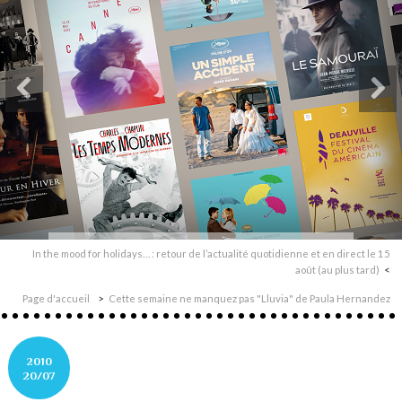
In the mood for holidays… : retour de l’actualité quotidienne et en direct le 15
août (au plus tard)
Page d'accueil
Cette semaine ne manquez pas "Lluvia" de Paula Hernandez
2010
20/07