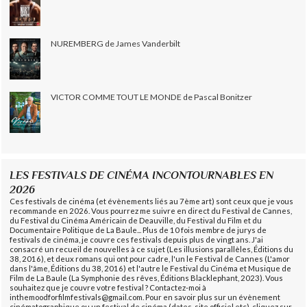
NUREMBERG de James Vanderbilt
VICTOR COMME TOUT LE MONDE de Pascal Bonitzer
LES FESTIVALS DE CINÉMA INCONTOURNABLES EN
2026
Ces festivals de cinéma (et évènements liés au 7ème art) sont ceux que je vous
recommande en 2026. Vous pourrez me suivre en direct du Festival de Cannes,
du Festival du Cinéma Américain de Deauville, du Festival du Film et du
Documentaire Politique de La Baule... Plus de 10 fois membre de jurys de
festivals de cinéma, je couvre ces festivals depuis plus de vingt ans. J'ai
consacré un recueil de nouvelles à ce sujet (Les illusions parallèles, Éditions du
38, 2016), et deux romans qui ont pour cadre, l'un le Festival de Cannes (L'amor
dans l'âme, Éditions du 38, 2016) et l'autre le Festival du Cinéma et Musique de
Film de La Baule (La Symphonie des rêves, Éditions Blacklephant, 2023). Vous
souhaitez que je couvre votre festival ? Contactez-moi à
inthemoodforfilmfestivals@gmail.com. Pour en savoir plus sur un évènement
cinématographique ou un festival de cinéma (dates, site officiel etc), cliquez sur