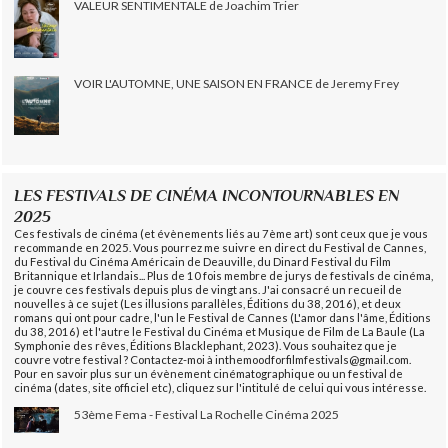
VALEUR SENTIMENTALE de Joachim Trier
VOIR L'AUTOMNE, UNE SAISON EN FRANCE de Jeremy Frey
LES FESTIVALS DE CINÉMA INCONTOURNABLES EN
2025
Ces festivals de cinéma (et évènements liés au 7ème art) sont ceux que je vous
recommande en 2025. Vous pourrez me suivre en direct du Festival de Cannes,
du Festival du Cinéma Américain de Deauville, du Dinard Festival du Film
Britannique et Irlandais... Plus de 10 fois membre de jurys de festivals de cinéma,
je couvre ces festivals depuis plus de vingt ans. J'ai consacré un recueil de
nouvelles à ce sujet (Les illusions parallèles, Éditions du 38, 2016), et deux
romans qui ont pour cadre, l'un le Festival de Cannes (L'amor dans l'âme, Éditions
du 38, 2016) et l'autre le Festival du Cinéma et Musique de Film de La Baule (La
Symphonie des rêves, Éditions Blacklephant, 2023). Vous souhaitez que je
couvre votre festival ? Contactez-moi à inthemoodforfilmfestivals@gmail.com.
Pour en savoir plus sur un évènement cinématographique ou un festival de
cinéma (dates, site officiel etc), cliquez sur l'intitulé de celui qui vous intéresse.
53ème Fema - Festival La Rochelle Cinéma 2025