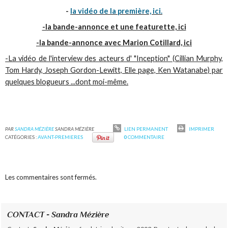
-
la vidéo de la première, ici.
-la bande-annonce et une featurette, ici
-la bande-annonce avec Marion Cotillard, ici
-La vidéo de l'interview des acteurs d' "Inception" (Cillian Murphy,
Tom Hardy, Joseph Gordon-Lewitt, Elle page, Ken Watanabe) par
quelques blogueurs ...dont moi-même.
PAR
SANDRA MÉZIÈRE
SANDRA MÉZIÈRE
LIEN PERMANENT
IMPRIMER
CATÉGORIES :
AVANT-PREMIERES
0
COMMENTAIRE
Les commentaires sont fermés.
CONTACT - Sandra Mézière