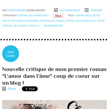
PAR
SANDRA MÉZIÈRE
SANDRA MÉZIÈRE
LIEN PERMANENT
IMPRIMER
CATÉGORIES :
FESTIVAL DE CANNES 2017
TAGS :
CINÉMA
,
BLOG
,
IN THE
MOOD FOR CINÉMA
,
TÉLÉMATIN
,
FESTIVAL DE CANNES
,
FESTIVAL DE CANNES 2017
,
70ÈME
FESTIVAL DE CANNES
,
FRANCE 2
0
COMMENTAIRE
2017
14/03
Nouvelle critique de mon premier roman
"L'amor dans l'âme" coup de coeur sur
un blog !
Share