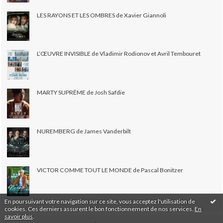
LES RAYONS ET LES OMBRES de Xavier Giannoli
L’ŒUVRE INVISIBLE de Vladimir Rodionov et Avril Tembouret
MARTY SUPRÊME de Josh Safdie
NUREMBERG de James Vanderbilt
VICTOR COMME TOUT LE MONDE de Pascal Bonitzer
En poursuivant votre navigation sur ce site, vous acceptez l'utilisation de
cookies. Ces derniers assurent le bon fonctionnement de nos services.
En
savoir plus
.