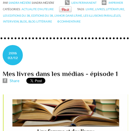
PAR
SANDRA MÉZIÈRE
SANDRA MÉZIÈRE
LIEN PERMANENT
IMPRIMER
CATÉGORIES :
ACTUALITE D'AUTEURE
TAGS :
LIVRE
,
LIVRES
,
LITTÉRATURE
,
LES EDITIONS DU 38
,
EDITIONS DU 38
,
L'AMOR DANS L'ÂME
,
LES ILLUSIONS PARALLÈLES
,
INTERVIEW
,
BLOG
,
BLOG LITTÉRAIRE
0
COMMENTAIRE
2016
02/12
Mes livres dans les médias - épisode 1
Share