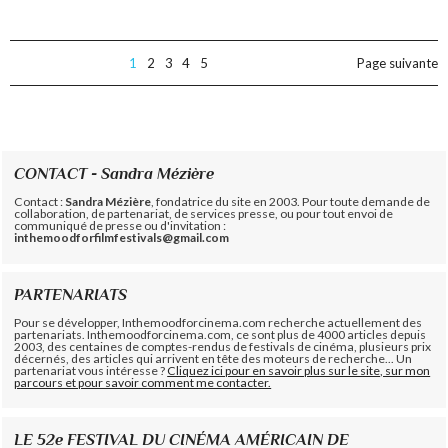
1
2
3
4
5
Page suivante
CONTACT - Sandra Mézière
Contact :
Sandra Mézière
, fondatrice du site en 2003. Pour toute demande de
collaboration, de partenariat, de services presse, ou pour tout envoi de
communiqué de presse ou d'invitation :
inthemoodforfilmfestivals@gmail.com
PARTENARIATS
Pour se développer, Inthemoodforcinema.com recherche actuellement des
partenariats. Inthemoodforcinema.com, ce sont plus de 4000 articles depuis
2003, des centaines de comptes-rendus de festivals de cinéma, plusieurs prix
décernés, des articles qui arrivent en tête des moteurs de recherche... Un
partenariat vous intéresse ?
Cliquez ici pour en savoir plus sur le site, sur mon
parcours et pour savoir comment me contacter.
LE 52e FESTIVAL DU CINÉMA AMÉRICAIN DE