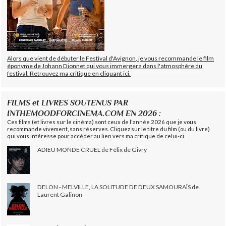
Alors que vient de débuter le Festival d'Avignon, je vous recommande le film
éponyme de Johann Dionnet qui vous immergera dans l'atmosphère du
festival. Retrouvez ma critique en cliquant ici.
FILMS et LIVRES SOUTENUS PAR
INTHEMOODFORCINEMA.COM EN 2026 :
Ces films (et livres sur le cinéma) sont ceux de l'année 2026 que je vous
recommande vivement, sans réserves. Cliquez sur le titre du film (ou du livre)
qui vous intéresse pour accéder au lien vers ma critique de celui-ci.
ADIEU MONDE CRUEL de Félix de Givry
DELON - MELVILLE, LA SOLITUDE DE DEUX SAMOURAÏS de
Laurent Galinon