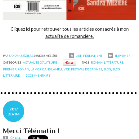
Cliquez ici pour retrouver tous les articles consacrés à mon
actualité de romancière.
PAR
SANDRA MÉZIÈRE
SANDRA MÉZIÈRE
LIEN PERMANENT
IMPRIMER
CATÉGORIES :
ACTUALITE D'AUTEURE
TAGS :
ROMAN
,
LITTÉRATURE
,
PREMIER ROMAN
,
L'AMOR DANS L'ÂME
,
LIVRE
,
FESTIVAL DE CANNES
,
BLOG
,
BLOG
LITTÉRAIRE
0
COMMENTAIRE
2017
20/04
Merci Télématin !
Share