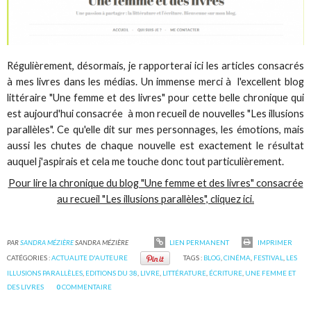
Régulièrement, désormais, je rapporterai ici les articles consacrés
à mes livres dans les médias. Un immense merci à l'excellent blog
littéraire "Une femme et des livres" pour cette belle chronique qui
est aujourd'hui consacrée à mon recueil de nouvelles "Les illusions
parallèles". Ce qu'elle dit sur mes personnages, les émotions, mais
aussi les chutes de chaque nouvelle est exactement le résultat
auquel j'aspirais et cela me touche donc tout particulièrement.
Pour lire la chronique du blog "Une femme et des livres" consacrée
au recueil "Les illusions parallèles", cliquez ici.
PAR
SANDRA MÉZIÈRE
SANDRA MÉZIÈRE
LIEN PERMANENT
IMPRIMER
CATÉGORIES :
ACTUALITE D'AUTEURE
TAGS :
BLOG
,
CINÉMA
,
FESTIVAL
,
LES
ILLUSIONS PARALLÈLES
,
EDITIONS DU 38
,
LIVRE
,
LITTÉRATURE
,
ÉCRITURE
,
UNE FEMME ET
DES LIVRES
0
COMMENTAIRE