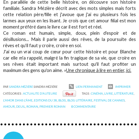
En parallèle de cette belle histoire, on découvre son histoire
familiale. Sandra Mézière décrit avec des mots simples mais forts
cette relation père/fille et j'avoue que j'ai eu plusieurs fois les
larmes aux yeux en les lisant. Je crois que cet amour filial est mon
moment préféré dans le livre car il est fort et réel.
Ce roman est humain, simple, doux, plein d'espoir et de
désillusions... Mais il parle aussi des rêves, de la poursuite des
rêves et qu'il faut y croire, croire en soi.
J'ai eu un vrai coup de cœur pour cette histoire et pour Blanche
car elle m'a rappelé, malgré la fin tragique de sa vie, que croire en
ses rêves était important mais surtout qu'il faut profiter un
maximum des gens qu'on aime. »
Une chronique à lire en entier, ici.
PAR
SANDRA MÉZIÈRE
SANDRA MÉZIÈRE
LIEN PERMANENT
IMPRIMER
CATÉGORIES :
ACTUALITE D'AUTEURE
TAGS :
CINÉMA
,
LIVRE
,
LITTÉRATURE
,
L'AMOR DANS L'ÂME
,
EDITIONS DU 38
,
BLOG
,
BLOG LITTÉRAIRE
,
FESTIVAL DE CANNES
,
AMOUR
,
DEUIL
,
ROMAN
,
PREMIER ROMAN
0
COMMENTAIRE