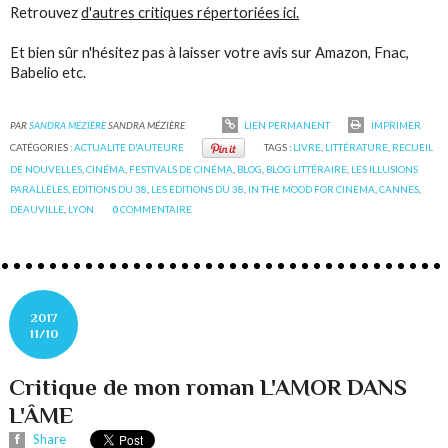
Retrouvez
d'autres critiques répertoriées ici.
Et bien sûr n'hésitez pas à laisser votre avis sur Amazon, Fnac,
Babelio etc.
PAR
SANDRA MÉZIÈRE
SANDRA MÉZIÈRE
LIEN PERMANENT
IMPRIMER
CATÉGORIES :
ACTUALITE D'AUTEURE
TAGS :
LIVRE
,
LITTÉRATURE
,
RECUEIL
DE NOUVELLES
,
CINÉMA
,
FESTIVALS DE CINÉMA
,
BLOG
,
BLOG LITTÉRAIRE
,
LES ILLUSIONS
PARALLÈLES
,
EDITIONS DU 38
,
LES EDITIONS DU 38
,
IN THE MOOD FOR CINEMA
,
CANNES
,
DEAUVILLE
,
LYON
0
COMMENTAIRE
2017
11/10
Critique de mon roman L'AMOR DANS
L'ÂME
Share