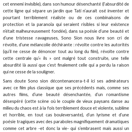
cet ennemi invisible), dans son humour désenchanté (l’absurdité de
cette ligne qui sépare un jardin que Tati n’aurait osé inventer et
pourtant terriblement réaliste ou de ces combinaisons de
protection et la paranoïa qui seraient risibles si leur existence
n’était malheureusement fondée), dans sa poésie d’une beauté et
d’une tristesse ravageuses, Sono Sion nous livre son cri de
révolte, d’une mélancolie déchirante : révolte contre les autorités
(qu’il ne cesse de dénoncer tout au long du film), révolte contre
cette centrale qu’« ils » ont malgré tout construite, une telle
absurdité là aussi que c’est finalement celle qui a perdu la raison
qui ne cesse de la souligner.
Sans doute Sono sion décontenancera-t-il ici ses admirateurs
avec ce film plus classique que ses précédents mais, comme ses
autres films, d’une beauté désenchantée, d’un romantisme
désespéré (cette scène où le couple de vieux paysans danse au
milieu du chaos est à la fois terriblement douce et violente, sublime
et horrible, en tout cas bouleversante), d’un lyrisme et d’une
poésie tragiques avec des paraboles magnifiquement dramatiques
comme cet arbre -et donc la vie- qui s’embrasent mais aussi un