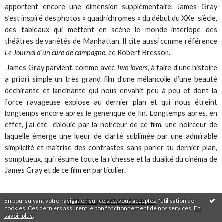
apportent encore une dimension supplémentaire. James Gray
s’est inspiré des photos « quadrichromes » du début du XXe siècle,
des tableaux qui mettent en scène le monde interlope des
théâtres de variétés de Manhattan. Il cite aussi comme référence
Le Journal d’un curé de campagne
, de Robert Bresson.
James Gray parvient, comme avec
Two lovers
, à faire d’une histoire
a priori simple un très grand film d’une mélancolie d’une beauté
déchirante et lancinante qui nous envahit peu à peu et dont la
force ravageuse explose au dernier plan et qui nous étreint
longtemps encore après le générique de fin. Longtemps après, en
effet, j’ai été éblouie par la noirceur de ce film, une noirceur de
laquelle émerge une lueur de clarté sublimée par une admirable
simplicité et maitrise des contrastes sans parler du dernier plan,
somptueux, qui résume toute la richesse et la dualité du cinéma de
James Gray et de ce film en particulier.
En poursuivant votre navigation sur ce site, vous acceptez l'utilisation de
4. "Le Congrès" d'Ari Folman
cookies. Ces derniers assurent le bon fonctionnement de nos services.
En
savoir plus
.