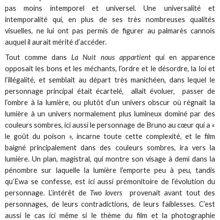
pas moins intemporel et universel. Une universalité et
intemporalité qui, en plus de ses très nombreuses qualités
visuelles, ne lui ont pas permis de figurer au palmarès cannois
auquel il aurait mérité d’accéder.
Tout comme dans
La Nuit nous appartient
qui en apparence
opposait les bons et les méchants, l’ordre et le désordre, la loi et
l’illégalité, et semblait au départ très manichéen, dans lequel le
personnage principal était écartelé, allait évoluer, passer de
l’ombre à la lumière, ou plutôt d’un univers obscur où régnait la
lumière à un univers normalement plus lumineux dominé par des
couleurs sombres, ici aussi le personnage de Bruno au cœur qui a «
le goût du poison », incarne toute cette complexité, et le film
baigné principalement dans des couleurs sombres, ira vers la
lumière. Un plan, magistral, qui montre son visage à demi dans la
pénombre sur laquelle la lumière l’emporte peu à peu, tandis
qu’Ewa se confesse, est ici aussi prémonitoire de l’évolution du
personnage. L’intérêt de
Two lovers
provenait avant tout des
personnages, de leurs contradictions, de leurs faiblesses. C’est
aussi le cas ici même si le thème du film et la photographie