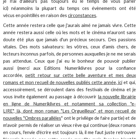
je n'ai d'ailleurs pas toujours eu le temps de vous parler
ici) néanmoins la plupart du temps ces évènements ont été
vécus en pointillés en raison des
circonstances
.
Cette année restera celle que j'aurais aimé ne jamais vivre. Cette
année restera aussi celle où les mots et le cinéma m'auront sans
doute été plus que jamais d'un précieux secours. Des passions
vitales. Des mots salvateurs: les vôtres, ceux d'amis chers, de
lecteurs inconnus parfois, de personnes auxquelles je ne me serais
pas attendue. Ceux que j'ai eu le bonheur de pouvoir publier
aussi (merci aux Editions Numeriklivres pour la confiance
accordée,
petit retour sur cette belle aventure et mes deux
romans et mon recueil de nouvelles publiés cette année, ici
et qui,
accessoirement, se déroulent dans des festivals de cinéma et je
vous invite également au passage à découvrir
la nouvelle librairie
en ligne de Numeriklivres et notamment sa collection "e-
LIRE", là, dont mon roman "Les Orgueilleux", et mon recueil de
nouvelles "Ombres parallèles
" ont le privilège de faire partie) et de
m'avoir permis de réaliser un vieux rêve qui continue (deux romans
en cours, l'envie d'écrire est toujours là, il me faut juste retrouver