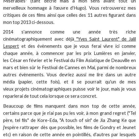
Misérables" (tant décrié mais à mon sens avant tout un
merveilleux hommage à l'œuvre d'Hugo). Vous retrouverez mes
critiques de ces films ainsi que celles des 11 autres figurant dans
mon top 2013 ci-dessous.
2014 s'annonce comme une année très riche
cinématographiquement avec déjà
"Yves Saint Laurent" de Jalil
Lespert
et des évènements que je vous ferai vivre ici comme
chaque année, à commencer par les prix Lumières en janvier,
les César en février et le Festival du Film Asiatique de Deauville en
mars et bien sûr le Festival de Cannes en Mai, parmi de nombreux
autres évènements. Vous devriez aussi me lire dans un autre
média (papier, cette fois), et il se pourrait qu'un de mes
vieux projets cinématographiques puisse voir le jour, mais je vous
reparlerai de tout cela lorsque ce sera concret.
Beaucoup de films manquent dans mon top de cette année,
certains parce que je n'ai pas pu les voir, à mon grand regret ("Tel
père, tel fils" de Kore-Eda, "A touch of sin" de Jia Zhang Ke que
j'espère rattraper dès que possible, les films de Gondry et Jeunet
etc) en raison de cette année en pointillés, d'autres par lesquels