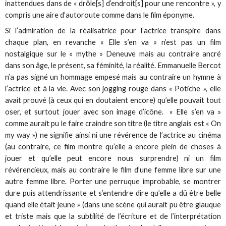
inattendues dans de « drôle[s] d’endroit[s] pour une rencontre », y
compris une aire d’autoroute comme dans le film éponyme.
Si l’admiration de la réalisatrice pour l’actrice transpire dans
chaque plan, en revanche « Elle s’en va » n’est pas un film
nostalgique sur le « mythe » Deneuve mais au contraire ancré
dans son âge, le présent, sa féminité, la réalité. Emmanuelle Bercot
n’a pas signé un hommage empesé mais au contraire un hymne à
l’actrice et à la vie. Avec son jogging rouge dans « Potiche », elle
avait prouvé (à ceux qui en doutaient encore) qu’elle pouvait tout
oser, et surtout jouer avec son image d’icône. « Elle s’en va »
comme aurait pu le faire craindre son titre (le titre anglais est « On
my way ») ne signifie ainsi ni une révérence de l’actrice au cinéma
(au contraire, ce film montre qu’elle a encore plein de choses à
jouer et qu’elle peut encore nous surprendre) ni un film
révérencieux, mais au contraire le film d’une femme libre sur une
autre femme libre. Porter une perruque improbable, se montrer
dure puis attendrissante et s’entendre dire qu’elle a dû être belle
quand elle était jeune » (dans une scène qui aurait pu être glauque
et triste mais que la subtilité de l’écriture et de l’interprétation