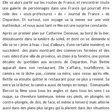
Elle va alors partir sur les routes de France, et rencontrer toute
une galerie de personnages dans une France qui pourrait être
celle des « sous-préfectures » du « Journal de France » de
Depardon. Et surtout, son voyage va la mener sur une voie
inattendue…et nous aussi tant ce film est une surprise constante.
Après un premier plan sur Catherine Deneuve, au bord de la mer,
éblouissante dans la lumière du soleil, et dont on se demande si
elle va se « jeter à l’eau » (oui, d’ailleurs, d’une certaine manière), se
succèdent des plans montrant des commerces fermées et des
rues vides d’une ville de province, un chien à la fenêtre, une poésie
décalée du quotidien aux accents de Depardon. Puis Bettie
apparaît dans son restaurant. Elle s’affaire, tourbillonne, la
caméra ne la lâche pas…comme sa mère, sans cesse après elle.
Bettie va ensuite quitter le restaurant pour ne plus y revenir. Sa
mère va la lâcher, la caméra aussi, de temps en temps : Emmanuelle
Bercot la filme sous tous les angles et dans tous les sens ( sa
nuque, sa chevelure lumineuse, même ses pieds, en plongée, en
contre-plongée, de dos, de face, et même à l’envers) mais alterne
aussi dans des plans plus larges qui la placent dans des situations