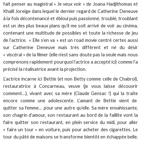
fait penser au magistral « Je veux voir » de Joana Hadjithomas et
Khalil Joreige dans lequel le dernier regard de Catherine Deneuve
à la fois décontenancé et ébloui puis passionné, troublé, troublant
est un des plus beaux plans qu’il me soit arrivé de voir au cinéma,
contenant une multitude de possibles et toute la richesse de jeu
de l’actrice. « Elle s’en va » est un road movie centré certes aussi
sur Catherine Deneuve mais très différent et né du désir
« viscéral » de la filmer (elle n’est sans doute pas la seule mais nous
comprenons rapidement pourquoi l’actrice a accepté ici) comme l’a
précisé la réalisatrice avant la projection.
L’actrice incarne ici Bettie (et non Betty comme celle de Chabrol),
restauratrice à Concarneau, veuve (je vous laisse découvrir
comment…), vivant avec sa mère (Claude Gensac !) qui la traite
encore comme une adolescente. L’amant de Bettie vient de
quitter sa femme… pour une autre qu’elle. Sa mère envahissante,
son chagrin d’amour, son restaurant au bord de la faillite vont la
faire quitter son restaurant, en plein service du midi, pour aller
« faire un tour » en voiture, puis pour acheter des cigarettes. Le
tour du pâté de maisons se transforme bientôt en échappée belle.