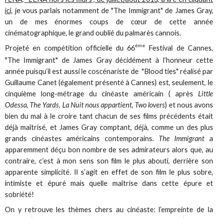
ici,
je vous parlais notamment de "The Immigrant" de James Gray,
un de mes énormes coups de cœur de cette année
cinématographique, le grand oublié du palmarès cannois.
ème
Projeté en compétition officielle du 66
Festival de Cannes,
"The Immigrant" de James Gray décidément à l’honneur cette
année puisqu’il est aussi le coscénariste de "Blood ties" réalisé par
Guillaume Canet (également présenté à Cannes) est, seulement, le
cinquième long-métrage du cinéaste américain ( après
Little
Odessa, The Yards, La Nuit nous appartient, Two lovers
) et nous avons
bien du mal à le croire tant chacun de ses films précédents était
déjà maîtrisé, et James Gray comptant, déjà, comme un des plus
grands cinéastes américains contemporains.
The Immigrant
a
apparemment déçu bon nombre de ses admirateurs alors que, au
contraire, c’est à mon sens son film le plus abouti, derrière son
apparente simplicité. Il s’agit en effet de son film le plus sobre,
intimiste et épuré mais quelle maîtrise dans cette épure et
sobriété!
On y retrouve les thèmes chers au cinéaste: l’empreinte de la