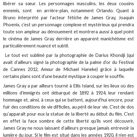
libérer sa sœur. Les personnages masculins, les deux cousins
ennemis, sont en arrière-plan, notamment Orlando. Quant à
Bruno interprété par l’acteur fétiche de James Gray, Joaquin
Phoenix, c’est un personnage complexe et mystérieux qui prendra
toute son ampleur au dénouement et montrera aussi à quel point
le cinéma de James Gray derrière un apparent manichéisme est
particulièrement nuancé et subtil.
Le tout est sublimé par la photographie de Darius Khondji (qui
avait d’ailleurs signé la photographie de la palme d’or du Festival
de Cannes 2012,
Amour
de Michael Haneke) grâce à laquelle
certains plans sont d’une beauté mystique à couper le souffle.
James Gray a par ailleurs tourné à Ellis Island, sur les lieux où des
millions d’immigrés ont débarqué de 1892 à 1924, leur rendant
hommage et, ainsi, à ceux qui se battent, aujourd’hui encore, pour
fuir des conditions de vie difficiles, au péril de leur vie. C’est de dos
qu’apparaît pour eux la statue de la liberté au début du film. C’est
en effet la face sombre de cette liberté qu’ils vont découvrir,
James Gray ne nous laissant d’ailleurs presque jamais entrevoir la
lumière du jour. Si le film est situé dans les années 1920, il n’en est