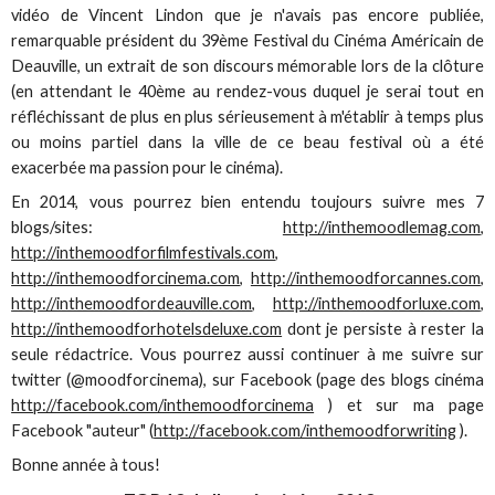
vidéo de Vincent Lindon que je n'avais pas encore publiée,
remarquable président du 39ème Festival du Cinéma Américain de
Deauville, un extrait de son discours mémorable lors de la clôture
(en attendant le 40ème au rendez-vous duquel je serai tout en
réfléchissant de plus en plus sérieusement à m'établir à temps plus
ou moins partiel dans la ville de ce beau festival où a été
exacerbée ma passion pour le cinéma).
En 2014, vous pourrez bien entendu toujours suivre mes 7
blogs/sites:
http://inthemoodlemag.com
,
http://inthemoodforfilmfestivals.com
,
http://inthemoodforcinema.com
,
http://inthemoodforcannes.com
,
http://inthemoodfordeauville.com
,
http://inthemoodforluxe.com
,
http://inthemoodforhotelsdeluxe.com
dont je persiste à rester la
seule rédactrice. Vous pourrez aussi continuer à me suivre sur
twitter (@moodforcinema), sur Facebook (page des blogs cinéma
http://facebook.com/inthemoodforcinema
) et sur ma page
Facebook "auteur" (
http://facebook.com/inthemoodforwriting
).
Bonne année à tous!