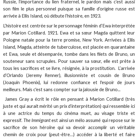
Russie, l’importance du lien fraternel, le pardon mais c’est aussi
son film le plus personnel puisque sa famille d’origine russe est
arrivée à Ellis Island, où débute l’histoire, en 1923.
L’histoire est centrée sur le personnage féminin d’Ewa interprétée
par Marion Cotillard. 1921. Ewa et sa sœur Magda quittent leur
Pologne natale pour la terre promise, New York. Arrivées à Ellis
Island, Magda, atteinte de tuberculose, est placée en quarantaine
et Ewa, seule et désemparée, tombe dans les filets de Bruno, un
souteneur sans scrupules. Pour sauver sa sœur, elle est prête à
tous les sacrifices et se livre, résignée, à la prostitution. L’arrivée
d’Orlando (Jeremy Renner), illusionniste et cousin de Bruno
(Joaquin Phoenix), lui redonne confiance et l'espoir de jours
meilleurs. Mais c'est sans compter sur la jalousie de Bruno...
James Gray a écrit le rôle en pensant à Marion Cotillard (très
juste et qui aurait mérité un prix d’interprétation) qui ressemble ici
à une actrice du temps du cinéma muet, au visage triste et
expressif.
The Immigrant
est ainsi un mélo assumé qui repose sur le
sacrifice de son héroïne qui va devoir accomplir un véritable
chemin de croix pour (peut-être…) accéder à la liberté et faire