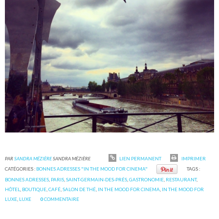
PAR
SANDRA MÉZIÈRE
SANDRA MÉZIÈRE
LIEN PERMANENT
IMPRIMER
CATÉGORIES :
BONNES ADRESSES "IN THE MOOD FOR CINEMA"
TAGS :
BONNES ADRESSES
,
PARIS
,
SAINT-GERMAIN-DES-PRÉS
,
GASTRONOMIE
,
RESTAURANT
,
HÔTEL
,
BOUTIQUE
,
CAFÉ
,
SALON DE THÉ
,
IN THE MOOD FOR CINEMA
,
IN THE MOOD FOR
LUXE
,
LUXE
0
COMMENTAIRE