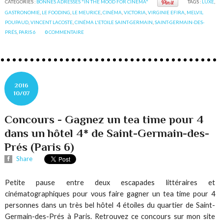
CATÉGORIES :
BONNES ADRESSES "IN THE MOOD FOR CINEMA"
TAGS :
LUXE
,
GASTRONOMIE
,
LE FOODING
,
LE MEURICE
,
CINÉMA
,
VICTORIA
,
VIRGINIE EFIRA
,
MELVIL
POUPAUD
,
VINCENT LACOSTE
,
CINÉMA L'ETOILE SAINT-GERMAIN
,
SAINT-GERMAIN-DES-
PRÉS
,
PARIS 6
0
COMMENTAIRE
2016
10/07
Concours - Gagnez un tea time pour 4
dans un hôtel 4* de Saint-Germain-des-
Prés (Paris 6)
Share
Petite pause entre deux escapades littéraires et
cinématographiques pour vous faire gagner un tea time pour 4
personnes dans un très bel hôtel 4 étoiles du quartier de Saint-
Germain-des-Prés à Paris. Retrouvez ce concours sur mon site