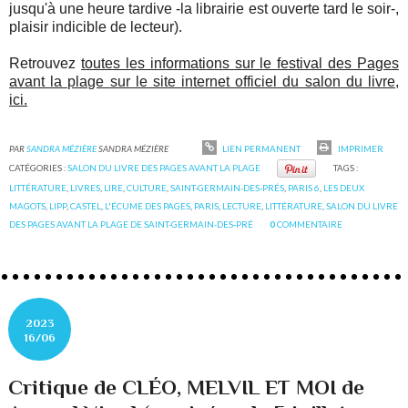
jusqu'à une heure tardive -la librairie est ouverte tard le soir-,
plaisir indicible de lecteur).
Retrouvez
toutes les informations sur le festival des Pages
avant la plage sur le site internet officiel du salon du livre,
ici.
PAR
SANDRA MÉZIÈRE
SANDRA MÉZIÈRE
LIEN PERMANENT
IMPRIMER
CATÉGORIES :
SALON DU LIVRE DES PAGES AVANT LA PLAGE
TAGS :
LITTÉRATURE
,
LIVRES
,
LIRE
,
CULTURE
,
SAINT-GERMAIN-DES-PRÉS
,
PARIS 6
,
LES DEUX
MAGOTS
,
LIPP
,
CASTEL
,
L'ÉCUME DES PAGES
,
PARIS
,
LECTURE
,
LITTÉRATURE
,
SALON DU LIVRE
DES PAGES AVANT LA PLAGE DE SAINT-GERMAIN-DES-PRÉ
0
COMMENTAIRE
2023
16/06
Critique de CLÉO, MELVIL ET MOI de