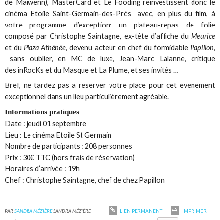
de Maïwenn), MasterCard et Le Fooding réinvestissent donc le
cinéma Etoile Saint-Germain-des-Prés avec, en plus du film, à
votre programme d’exception: un plateau-repas de folie
composé par Christophe Saintagne, ex-tête d’affiche du
Meurice
et du
Plaza Athénée
, devenu acteur en chef du formidable
Papillon
,
sans oublier, en MC de luxe, Jean-Marc Lalanne, critique
des inRocKs et du Masque et La Plume, et ses invités …
Bref, ne tardez pas à réserver votre place pour cet événement
exceptionnel dans un lieu particulièrement agréable.
Informations pratiques
Date : jeudi 01 septembre
Lieu : Le cinéma Etoile St Germain
Nombre de participants : 208 personnes
Prix : 30€ TTC (hors frais de réservation)
Horaires d’arrivée : 19h
Chef : Christophe Saintagne, chef de chez Papillon
PAR
SANDRA MÉZIÈRE
SANDRA MÉZIÈRE
LIEN PERMANENT
IMPRIMER