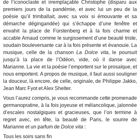
de l’iconoclaste et irremplaçable Christophe (disparu aux
premiers jours de la pandémie, et avec lui un peu de la
poésie qu’il trimballait, avec sa voix si émouvante et sa
démarche dégingandée) qui s’échappe d’une fenêtre et
envahit la place de Fürstenberg et à la fois charme et
accable Arnaud comme le surgissement d’une beauté triste,
soudain bouleversante car à la fois présente et évanouie. La
musique, celle de la chanson
La Dolce vita
, le poursuit
jusqu’à la place de l’Odéon, vide, où il danse avec
Marianne. La vie et la poésie l’emportent sur le prosaïque, et
nous emportent. A propos de musique, il faut aussi souligner
la douceur, là encore, de celle, originale, de Philippe Jakko,
Jean Marc Fyot et Alex Shelter.
Vous l’aurez compris, je vous recommande cette promenade
germanopratine, à la fois joyeuse et mélancolique, jalonnée
d’escales nostalgiques et gracieuses, que l’on termine à
regret avec, en tête, la beauté de Paris, le sourire de
Marianne et un parfum de
Dolce vita
:
Tous les soirs sans fin