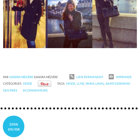
PAR
SANDRA MÉZIÈRE
SANDRA MÉZIÈRE
LIEN PERMANENT
IMPRIMER
CATÉGORIES :
MODE
TAGS :
MODE
,
LUXE
,
PARIS
,
LAVAL
,
SAINT-GERMAIN-
DES-PRÉS
0
COMMENTAIRE
2016
09/08