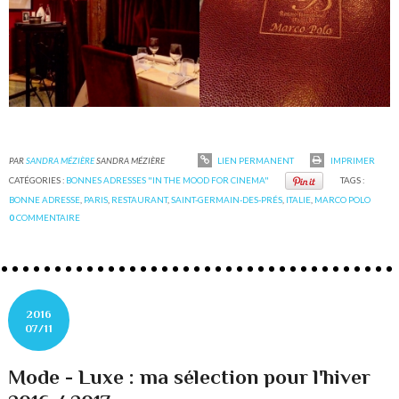
PAR
SANDRA MÉZIÈRE
SANDRA MÉZIÈRE
LIEN PERMANENT
IMPRIMER
CATÉGORIES :
BONNES ADRESSES "IN THE MOOD FOR CINEMA"
TAGS :
BONNE ADRESSE
,
PARIS
,
RESTAURANT
,
SAINT-GERMAIN-DES-PRÉS
,
ITALIE
,
MARCO POLO
0
COMMENTAIRE
2016
07/11
Mode - Luxe : ma sélection pour l'hiver