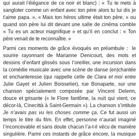
qui aurait l'élégance de ce noir et blanc) : « Tu te mets à
sangloter comme un enfant avec ton père alors tu lui dis je
t'aime papa. »,
« Mais ton héros ultime était ton père. » ou
quand son père lui dit devant une salle de cinéma comble
« Tu es un acteur magnifique » et qu’il en conclut : « Ton
père venait de te reconnaître. »
Parmi ces moments de grâce évoqués en préambule : le
sourire rayonnant de Marianne Denicourt, des mots et
dessins d’enfant glissés sous l’oreiller, une incursion dans
la comédie musicale avec une scène de danse (en)chantée
et enchanteresse (qui rappelle celle de
Clara et moi
entre
Julie Gayet et Julien Boisselier), rue Bonaparte, sur une
chanson spécialement composée par Vincent Delerm,
douce et grisante (« le Flore fantôme, la nuit qui vient, ce
décor-là, Cinecittà à Saint-Germain »). La chanson s’intitule
Je n’avais pas vu les choses comme ça
. Ce fut aussi un
temps le titre du film. En effet, personne n’aurait imaginé
l’inconcevable et sans doute chacun l’a-t-il vécu de manière
singulière. Parmi ces instants de grâce encore, la musique