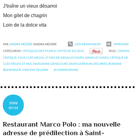
J'traîne un vieux désarroi
Mon gilet de chagrin
Loin de la dolce vita
PAR
SANDRA MÉZIÈRE
SANDRA MÉZIÈRE
LIEN PERMANENT
IMPRIMER
CATÉGORIES :
CRITIQUES DES FILMS A L'AFFICHE EN 2023
TAGS :
CINÉMA
,
CRITIQUE
,
FILM
,
CLÉO MELVIL ET MOI DE ARNAUD VIARD
,
ARNAUD VIARD
,
CRITIQUE DE
CLÉO MELVIL ET MOI
,
MARIANNE DENICOURT
,
SAINT-GERMAIN-DES-PRÉS
,
ROMANE
BOHRINGER
,
VINCENT DELERM
0
COMMENTAIRE
2016
07/11
Restaurant Marco Polo : ma nouvelle
adresse de prédilection à Saint-