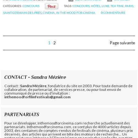
CATÉGORIES :
CONCOURS
TAGS :
CONCOURS
,
HÔTEL
,
LUXE
,
TEA TIME
,
PARIS
,
SAINT-GERMAIN-DES-PRÉS
,
CINÉMA
,
IN THE MOOD FOR CINEMA
0
COMMENTAIRE
1
2
Page suivante
CONTACT - Sandra Mézière
Contact :
Sandra Mézière
, fondatrice du site en 2003. Pour toute demande de
collaboration, de partenariat, de services presse, ou pour tout envoi de
communiqué de presse ou d'invitation :
inthemoodforfilmfestivals@gmail.com
PARTENARIATS
Pour se développer, Inthemoodforcinema.com recherche actuellement des
partenariats. Inthemoodforcinema.com, ce sont plus de 4000 articles depuis
2003, des centaines de comptes-rendus de festivals de cinéma, plusieurs prix
décernés, des articles qui arrivent en tête des moteurs de recherche... Un
partenariat vous intéresse ?
Cliquez ici pour en savoir plus sur le site, sur mon