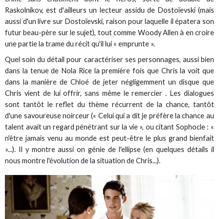
Raskolnikov, est d'ailleurs un lecteur assidu de Dostoïevski (mais
aussi d'un livre sur Dostoïevski, raison pour laquelle il épatera son
futur beau-père sur le sujet), tout comme Woody Allen à en croire
une partie la trame du récit qu'il lui « emprunte ».
Quel soin du détail pour caractériser ses personnages, aussi bien
dans la tenue de Nola Rice la première fois que Chris la voit que
dans la manière de Chloé de jeter négligemment un disque que
Chris vient de lui offrir, sans même le remercier . Les dialogues
sont tantôt le reflet du thème récurrent de la chance, tantôt
d'une savoureuse noirceur (« Celui qui a dit je préfère la chance au
talent avait un regard pénétrant sur la vie », ou citant Sophocle : «
n'être jamais venu au monde est peut-être le plus grand bienfait
»...). Il y montre aussi on génie de l'ellipse (en quelques détails il
nous montre l'évolution de la situation de Chris...).