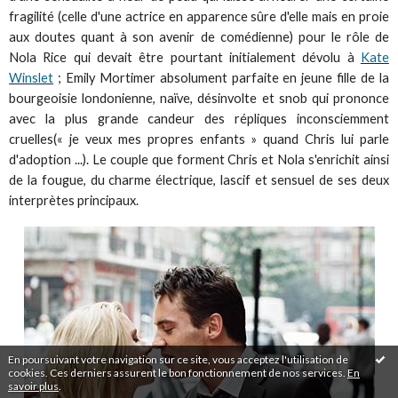
fragilité (celle d'une actrice en apparence sûre d'elle mais en proie
aux doutes quant à son avenir de comédienne) pour le rôle de
Nola Rice qui devait être pourtant initialement dévolu à
Kate
Winslet
; Emily Mortimer absolument parfaite en jeune fille de la
bourgeoisie londonienne, naïve, désinvolte et snob qui prononce
avec la plus grande candeur des répliques inconsciemment
cruelles(« je veux mes propres enfants » quand Chris lui parle
d'adoption ...). Le couple que forment Chris et Nola s'enrichit ainsi
de la fougue, du charme électrique, lascif et sensuel de ses deux
interprètes principaux.
En poursuivant votre navigation sur ce site, vous acceptez l'utilisation de
cookies. Ces derniers assurent le bon fonctionnement de nos services.
En
savoir plus
.