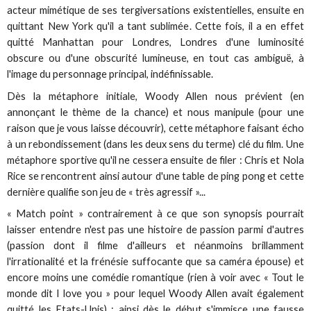
acteur mimétique de ses tergiversations existentielles, ensuite en
quittant New York qu'il a tant sublimée. Cette fois, il a en effet
quitté Manhattan pour Londres, Londres d'une luminosité
obscure ou d'une obscurité lumineuse, en tout cas ambiguë, à
l'image du personnage principal, indéfinissable.
Dès la métaphore initiale, Woody Allen nous prévient (en
annonçant le thème de la chance) et nous manipule (pour une
raison que je vous laisse découvrir), cette métaphore faisant écho
à un rebondissement (dans les deux sens du terme) clé du film. Une
métaphore sportive qu'il ne cessera ensuite de filer : Chris et Nola
Rice se rencontrent ainsi autour d'une table de ping pong et cette
dernière qualifie son jeu de « très agressif »...
« Match point » contrairement à ce que son synopsis pourrait
laisser entendre n'est pas une histoire de passion parmi d'autres
(passion dont il filme d'ailleurs et néanmoins brillamment
l'irrationalité et la frénésie suffocante que sa caméra épouse) et
encore moins une comédie romantique (rien à voir avec « Tout le
monde dit I love you » pour lequel Woody Allen avait également
quitté les Etats-Unis) ; ainsi dès le début s'immisce une fausse