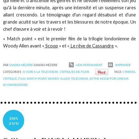
qui mêle et transcende les genres et ne dévoile réellement son jeu
qu'à la dernière minute, après une intensité et un suspense rares
allant crescendo. Le témoignage d'un regard désabusé et d'une
grande acuité sur les travers et les blessures de notre époque. Un
chef d'œuvre à voir et à revoir !
« Match point » est le premier film de la trilogie londonienne de
Woody Allen avant «
Scoop
» et «
Le rêve de Cassandre
».
PAR
SANDRA MÉZIÈRE
SANDRA MÉZIÈRE
LIEN PERMANENT
IMPRIMER
CATÉGORIES :
A VOIR A LA TELEVISION : CRITIQUES DE FILMS
TAGS :
CINÉMA
,
CRITIQUE
,
FILM
,
MATCH POINT
,
WOODY ALLEN
,
TÉLÉVISION
,
IN THE MOOD FOR CINEMA
0
COMMENTAIRE
2013
24/11