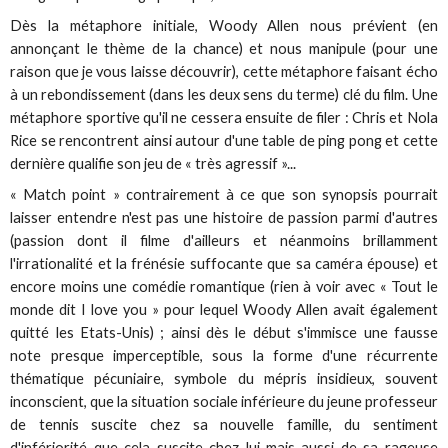
Dès la métaphore initiale, Woody Allen nous prévient (en
annonçant le thème de la chance) et nous manipule (pour une
raison que je vous laisse découvrir), cette métaphore faisant écho
à un rebondissement (dans les deux sens du terme) clé du film. Une
métaphore sportive qu'il ne cessera ensuite de filer : Chris et Nola
Rice se rencontrent ainsi autour d'une table de ping pong et cette
dernière qualifie son jeu de « très agressif »...
« Match point » contrairement à ce que son synopsis pourrait
laisser entendre n'est pas une histoire de passion parmi d'autres
(passion dont il filme d'ailleurs et néanmoins brillamment
l'irrationalité et la frénésie suffocante que sa caméra épouse) et
encore moins une comédie romantique (rien à voir avec « Tout le
monde dit I love you » pour lequel Woody Allen avait également
quitté les Etats-Unis) ; ainsi dès le début s'immisce une fausse
note presque imperceptible, sous la forme d'une récurrente
thématique pécuniaire, symbole du mépris insidieux, souvent
inconscient, que la situation sociale inférieure du jeune professeur
de tennis suscite chez sa nouvelle famille, du sentiment
d'infériorité que cela suscite chez lui mais aussi de sa rageuse