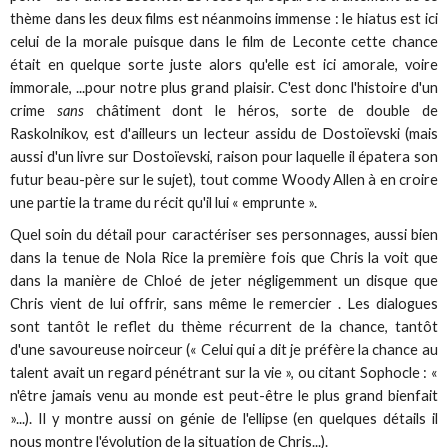
thème dans les deux films est néanmoins immense : le hiatus est ici
celui de la morale puisque dans le film de Leconte cette chance
était en quelque sorte juste alors qu'elle est ici amorale, voire
immorale, ...pour notre plus grand plaisir. C'est donc l'histoire d'un
crime
sans
châtiment dont le héros, sorte de double de
Raskolnikov, est d'ailleurs un lecteur assidu de Dostoïevski (mais
aussi d'un livre sur Dostoïevski, raison pour laquelle il épatera son
futur beau-père sur le sujet), tout comme Woody Allen à en croire
une partie la trame du récit qu'il lui « emprunte ».
Quel soin du détail pour caractériser ses personnages, aussi bien
dans la tenue de Nola Rice la première fois que Chris la voit que
dans la manière de Chloé de jeter négligemment un disque que
Chris vient de lui offrir, sans même le remercier . Les dialogues
sont tantôt le reflet du thème récurrent de la chance, tantôt
d'une savoureuse noirceur (« Celui qui a dit je préfère la chance au
talent avait un regard pénétrant sur la vie », ou citant Sophocle : «
n'être jamais venu au monde est peut-être le plus grand bienfait
»...). Il y montre aussi on génie de l'ellipse (en quelques détails il
nous montre l'évolution de la situation de Chris...).