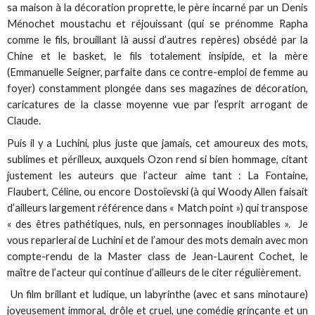
sa maison à la décoration proprette, le père incarné par un Denis
Ménochet moustachu et réjouissant (qui se prénomme Rapha
comme le fils, brouillant là aussi d’autres repères) obsédé par la
Chine et le basket, le fils totalement insipide, et la mère
(Emmanuelle Seigner, parfaite dans ce contre-emploi de femme au
foyer) constamment plongée dans ses magazines de décoration,
caricatures de la classe moyenne vue par l’esprit arrogant de
Claude.
Puis il y a Luchini, plus juste que jamais, cet amoureux des mots,
sublimes et périlleux, auxquels Ozon rend si bien hommage, citant
justement les auteurs que l’acteur aime tant : La Fontaine,
Flaubert, Céline, ou encore Dostoïevski (à qui Woody Allen faisait
d’ailleurs largement référence dans « Match point ») qui transpose
« des êtres pathétiques, nuls, en personnages inoubliables ». Je
vous reparlerai de Luchini et de l’amour des mots demain avec mon
compte-rendu de la Master class de Jean-Laurent Cochet, le
maître de l’acteur qui continue d’ailleurs de le citer régulièrement.
Un film brillant et ludique, un labyrinthe (avec et sans minotaure)
joyeusement immoral, drôle et cruel, une comédie grinçante et un