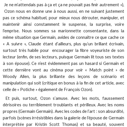
Je ne m’attendais pas à ça et ça ne pouvait pas finir autrement »),
Ozon nous en donne une à nous aussi, en ne suivant justement
pas ce schéma habituel, pour mieux nous dérouter, manipuler, et
maintenir ainsi constamment le suspense, la surprise, voire
l’emprise. Nous sommes sa marionnette consentante, dans la
même situation que Germain, avides de connaître ce que cache ce
« A suivre », Claude étant d’ailleurs, plus qu’un brillant écrivain,
surtout très habile pour encourager la fibre voyeuriste de son
lecteur (enfin, de ses lecteurs, puisque Germain lit tous ses textes
à son épouse). Ce n’est évidemment pas un hasard si Germain et
cette dernière vont au cinéma pour voir « Match point » de
Woody Allen, la plus brillante des leçons de scénario et
manipulation qui soit (critique en bonus à la fin de cet article, avec
celle de « Potiche » également de François Ozon).
Et puis, surtout, Ozon s’amuse. Avec les mots, faussement
dérisoires ou terriblement troublants et périlleux. Avec les noms
propres (Germain Germain). Avec les codes de l’art : son absurdité,
parfois (scènes irrésistibles dans la galerie de l’épouse de Germain
interprétée par Kristin Scott Thomas) et sa beauté, souvent