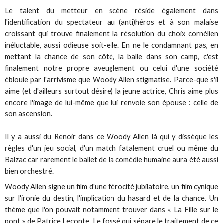
Le talent du metteur en scène réside également dans
l'identification du spectateur au (anti)héros et à son malaise
croissant qui trouve finalement la résolution du choix cornélien
inéluctable, aussi odieuse soit-elle. En ne le condamnant pas, en
mettant la chance de son côté, la balle dans son camp, c'est
finalement notre propre aveuglement ou celui d'une société
éblouie par l'arrivisme que Woody Allen stigmatise. Parce-que s'il
aime (et d'ailleurs surtout désire) la jeune actrice, Chris aime plus
encore l'image de lui-même que lui renvoie son épouse : celle de
son ascension.
Il y a aussi du Renoir dans ce Woody Allen là qui y dissèque les
règles d'un jeu social, d'un match fatalement cruel ou même du
Balzac car rarement le ballet de la comédie humaine aura été aussi
bien orchestré.
Woody Allen signe un film d'une férocité jubilatoire, un film cynique
sur l'ironie du destin, l'implication du hasard et de la chance. Un
thème que l'on pouvait notamment trouver dans « La Fille sur le
pont » de Patrice Leconte. Le fossé qui sépare le traitement de ce