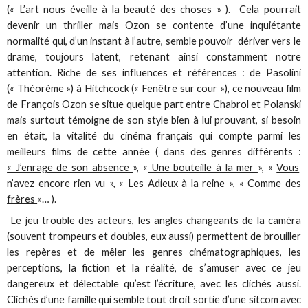
(« L’art nous éveille à la beauté des choses » ). Cela pourrait
devenir un thriller mais Ozon se contente d’une inquiétante
normalité qui, d’un instant à l’autre, semble pouvoir dériver vers le
drame, toujours latent, retenant ainsi constamment notre
attention. Riche de ses influences et références : de Pasolini
(« Théorème ») à Hitchcock (« Fenêtre sur cour »), ce nouveau film
de François Ozon se situe quelque part entre Chabrol et Polanski
mais surtout témoigne de son style bien à lui prouvant, si besoin
en était, la vitalité du cinéma français qui compte parmi les
meilleurs films de cette année ( dans des genres différents :
« J’enrage de son absence
», «
Une bouteille à la mer
», «
Vous
n’avez encore rien vu
»,
« Les Adieux à la reine
»,
« Comme des
frères
»… ).
Le jeu trouble des acteurs, les angles changeants de la caméra
(souvent trompeurs et doubles, eux aussi) permettent de brouiller
les repères et de mêler les genres cinématographiques, les
perceptions, la fiction et la réalité, de s’amuser avec ce jeu
dangereux et délectable qu’est l’écriture, avec les clichés aussi.
Clichés d’une famille qui semble tout droit sortie d’une sitcom avec