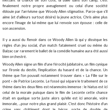
mettant la chance de son côté, la balle dans son camp, c'est
finalement notre propre aveuglement ou celui d'une société
éblouie par l'arrivisme que Woody Allen stigmatise. Parce-que s'il
aime (et d'ailleurs surtout désire) la jeune actrice, Chris aime plus
encore l'image de lui-même que lui renvoie son épouse : celle de
son ascension.
Il y a aussi du Renoir dans ce Woody Allen là qui y dissèque les
règles d'un jeu social, d'un match fatalement cruel ou même du
Balzac car rarement le ballet de la comédie humaine aura été aussi
bien orchestré.
Woody Allen signe un film d'une férocité jubilatoire, un film cynique
sur l'ironie du destin, l'implication du hasard et de la chance. Un
thème que l'on pouvait notamment trouver dans « La Fille sur le
pont » de Patrice Leconte. Le fossé qui sépare le traitement de ce
thème dans les deux films est néanmoins immense : le hiatus est ici
celui de la morale puisque dans le film de Leconte cette chance
était en quelque sorte juste alors qu'elle est ici amorale, voire
immorale, ...pour notre plus grand plaisir. C'est donc l'histoire d'un
crime
sans
châtiment dont le héros, sorte de double de