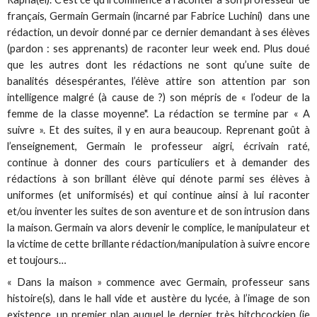
français, Germain Germain (incarné par Fabrice Luchini) dans une
rédaction, un devoir donné par ce dernier demandant à ses élèves
(pardon : ses apprenants) de raconter leur week end. Plus doué
que les autres dont les rédactions ne sont qu’une suite de
banalités désespérantes, l’élève attire son attention par son
intelligence malgré (à cause de ?) son mépris de « l’odeur de la
femme de la classe moyenne". La rédaction se termine par « A
suivre ». Et des suites, il y en aura beaucoup. Reprenant goût à
l’enseignement, Germain le professeur aigri, écrivain raté,
continue à donner des cours particuliers et à demander des
rédactions à son brillant élève qui dénote parmi ses élèves à
uniformes (et uniformisés) et qui continue ainsi à lui raconter
et/ou inventer les suites de son aventure et de son intrusion dans
la maison. Germain va alors devenir le complice, le manipulateur et
la victime de cette brillante rédaction/manipulation à suivre encore
et toujours…
« Dans la maison » commence avec Germain, professeur sans
histoire(s), dans le hall vide et austère du lycée, à l’image de son
existence, un premier plan auquel le dernier très hitchcockien (je