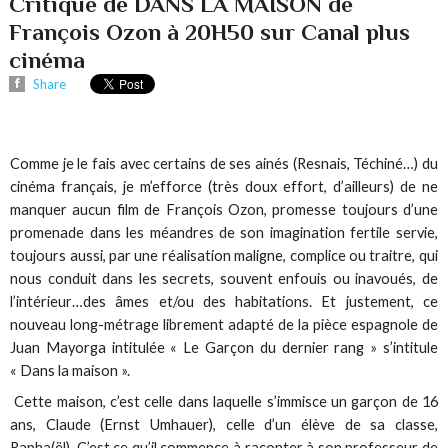
Critique de DANS LA MAISON de
François Ozon à 20H50 sur Canal plus
cinéma
Share
Comme je le fais avec certains de ses ainés (Resnais, Téchiné…) du
cinéma français, je m’efforce (très doux effort, d’ailleurs) de ne
manquer aucun film de François Ozon, promesse toujours d’une
promenade dans les méandres de son imagination fertile servie,
toujours aussi, par une réalisation maligne, complice ou traitre, qui
nous conduit dans les secrets, souvent enfouis ou inavoués, de
l’intérieur…des âmes et/ou des habitations. Et justement, ce
nouveau long-métrage librement adapté de la pièce espagnole de
Juan Mayorga intitulée « Le Garçon du dernier rang » s’intitule
« Dans la maison ».
Cette maison, c’est celle dans laquelle s’immisce un garçon de 16
ans, Claude (Ernst Umhauer), celle d’un élève de sa classe,
Rapha(ël). C’est ce qu’il commence à raconter à son professeur de