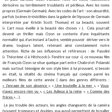
dérisoires ou terriblement troublants et périlleux. Avec les noms
propres (Germain Germain). Avec les codes de l’art : son absurdité,
parfois (scènes irrésistibles dans la galerie de l’épouse de Germain
interprétée par Kristin Scott Thomas) et sa beauté, souvent
(« L’art nous éveille à la beauté des choses » ). Cela pourrait
devenir un thriller mais Ozon se contente d’une inquiétante
normalité qui, d’un instant à l’autre, semble pouvoir dériver vers le
drame, toujours latent, retenant ainsi constamment notre
attention. Riche de ses influences et références : de Pasolini
(« Théorème ») à Hitchcock (« Fenêtre sur cour »), ce nouveau film
de François Ozon se situe quelque part entre Chabrol et Polanski
mais surtout témoigne de son style bien à lui prouvant, si besoin
en était, la vitalité du cinéma français qui compte parmi les
meilleurs films de cette année ( dans des genres différents :
« J’enrage de son absence
», «
Une bouteille à la mer
», «
Vous
n’avez encore rien vu
»,
« Les Adieux à la reine
»,
« Comme des
frères
»… ).
Le jeu trouble des acteurs, les angles changeants de la caméra
(souvent trompeurs et doubles, eux aussi) permettent de brouiller