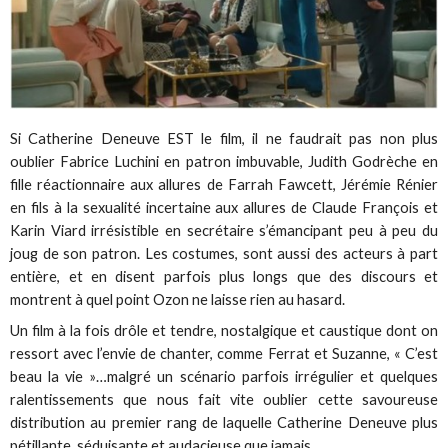
Si Catherine Deneuve EST le film, il ne faudrait pas non plus
oublier Fabrice Luchini en patron imbuvable, Judith Godrèche en
fille réactionnaire aux allures de Farrah Fawcett, Jérémie Rénier
en fils à la sexualité incertaine aux allures de Claude François et
Karin Viard irrésistible en secrétaire s’émancipant peu à peu du
joug de son patron. Les costumes, sont aussi des acteurs à part
entière, et en disent parfois plus longs que des discours et
montrent à quel point Ozon ne laisse rien au hasard.
Un film à la fois drôle et tendre, nostalgique et caustique dont on
ressort avec l’envie de chanter, comme Ferrat et Suzanne, « C’est
beau la vie »…malgré un scénario parfois irrégulier et quelques
ralentissements que nous fait vite oublier cette savoureuse
distribution au premier rang de laquelle Catherine Deneuve plus
pétillante, séduisante et audacieuse que jamais .