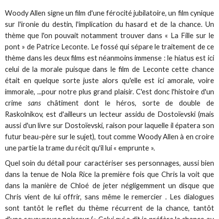
Woody Allen signe un film d'une férocité jubilatoire, un film cynique
sur l'ironie du destin, l'implication du hasard et de la chance. Un
thème que l'on pouvait notamment trouver dans « La Fille sur le
pont » de Patrice Leconte. Le fossé qui sépare le traitement de ce
thème dans les deux films est néanmoins immense : le hiatus est ici
celui de la morale puisque dans le film de Leconte cette chance
était en quelque sorte juste alors qu'elle est ici amorale, voire
immorale, ...pour notre plus grand plaisir. C'est donc l'histoire d'un
crime
sans
châtiment dont le héros, sorte de double de
Raskolnikov, est d'ailleurs un lecteur assidu de Dostoïevski (mais
aussi d'un livre sur Dostoïevski, raison pour laquelle il épatera son
futur beau-père sur le sujet), tout comme Woody Allen à en croire
une partie la trame du récit qu'il lui « emprunte ».
Quel soin du détail pour caractériser ses personnages, aussi bien
dans la tenue de Nola Rice la première fois que Chris la voit que
dans la manière de Chloé de jeter négligemment un disque que
Chris vient de lui offrir, sans même le remercier . Les dialogues
sont tantôt le reflet du thème récurrent de la chance, tantôt