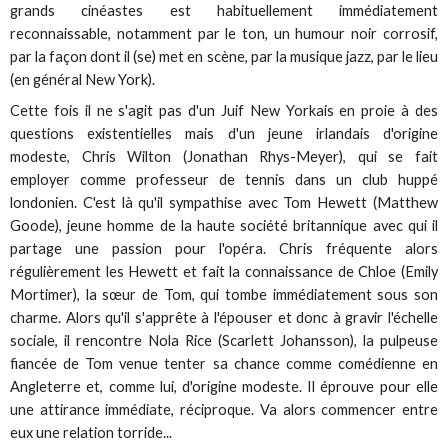
grands cinéastes est habituellement immédiatement
reconnaissable, notamment par le ton, un humour noir corrosif,
par la façon dont il (se) met en scène, par la musique jazz, par le lieu
(en général New York).
Cette fois il ne s'agit pas d'un Juif New Yorkais en proie à des
questions existentielles mais d'un jeune irlandais d'origine
modeste, Chris Wilton (Jonathan Rhys-Meyer), qui se fait
employer comme professeur de tennis dans un club huppé
londonien. C'est là qu'il sympathise avec Tom Hewett (Matthew
Goode), jeune homme de la haute société britannique avec qui il
partage une passion pour l'opéra. Chris fréquente alors
régulièrement les Hewett et fait la connaissance de Chloe (Emily
Mortimer), la sœur de Tom, qui tombe immédiatement sous son
charme. Alors qu'il s'apprête à l'épouser et donc à gravir l'échelle
sociale, il rencontre Nola Rice (Scarlett Johansson), la pulpeuse
fiancée de Tom venue tenter sa chance comme comédienne en
Angleterre et, comme lui, d'origine modeste. Il éprouve pour elle
une attirance immédiate, réciproque. Va alors commencer entre
eux une relation torride...