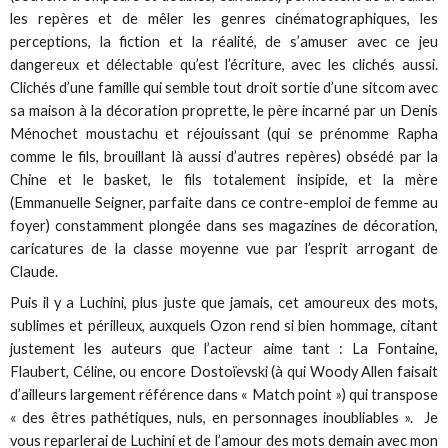
les repères et de mêler les genres cinématographiques, les
perceptions, la fiction et la réalité, de s’amuser avec ce jeu
dangereux et délectable qu’est l’écriture, avec les clichés aussi.
Clichés d’une famille qui semble tout droit sortie d’une sitcom avec
sa maison à la décoration proprette, le père incarné par un Denis
Ménochet moustachu et réjouissant (qui se prénomme Rapha
comme le fils, brouillant là aussi d’autres repères) obsédé par la
Chine et le basket, le fils totalement insipide, et la mère
(Emmanuelle Seigner, parfaite dans ce contre-emploi de femme au
foyer) constamment plongée dans ses magazines de décoration,
caricatures de la classe moyenne vue par l’esprit arrogant de
Claude.
Puis il y a Luchini, plus juste que jamais, cet amoureux des mots,
sublimes et périlleux, auxquels Ozon rend si bien hommage, citant
justement les auteurs que l’acteur aime tant : La Fontaine,
Flaubert, Céline, ou encore Dostoïevski (à qui Woody Allen faisait
d’ailleurs largement référence dans « Match point ») qui transpose
« des êtres pathétiques, nuls, en personnages inoubliables ». Je
vous reparlerai de Luchini et de l’amour des mots demain avec mon