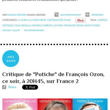
PAR
SANDRA MÉZIÈRE
SANDRA MÉZIÈRE
LIEN PERMANENT
IMPRIMER
CATÉGORIES :
A VOIR A LA TELEVISION : CRITIQUES DE FILMS
TAGS :
CINÉMA
,
CRITIQUE
,
FILM
,
DANS LA MAISON
,
FABRICE LUCHINI
,
FRANÇOIS OZON
,
MATCH POINT
,
WOODY ALLEN
0
COMMENTAIRE
2013
24/03
Critique de "Potiche" de François Ozon,
ce soir, à 20H45, sur France 2
Share