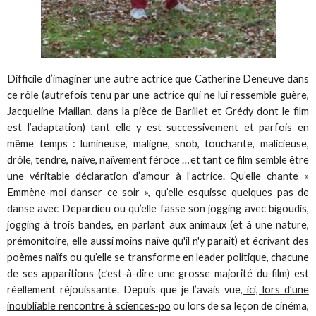
Difficile d’imaginer une autre actrice que Catherine Deneuve dans
ce rôle (autrefois tenu par une actrice qui ne lui ressemble guère,
Jacqueline Maillan, dans la pièce de Barillet et Grédy dont le film
est l’adaptation) tant elle y est successivement et parfois en
même temps : lumineuse, maligne, snob, touchante, malicieuse,
drôle, tendre, naïve, naïvement féroce …et tant ce film semble être
une véritable déclaration d’amour à l’actrice. Qu’elle chante «
Emmène-moi danser ce soir », qu’elle esquisse quelques pas de
danse avec Depardieu ou qu’elle fasse son jogging avec bigoudis,
jogging à trois bandes, en parlant aux animaux (et à une nature,
prémonitoire, elle aussi moins naïve qu'il n'y paraît) et écrivant des
poèmes naïfs ou qu’elle se transforme en leader politique, chacune
de ses apparitions (c’est-à-dire une grosse majorité du film) est
réellement réjouissante. Depuis que je l’avais vue,
ici, lors d’une
inoubliable rencontre à sciences-po
ou lors de sa leçon de cinéma,