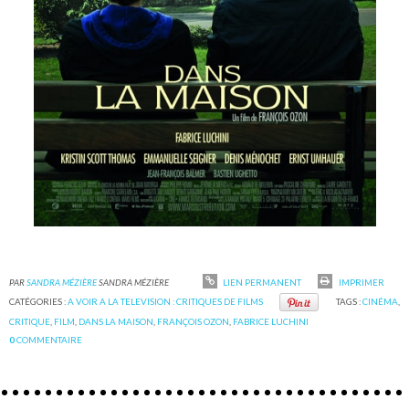
PAR
SANDRA MÉZIÈRE
SANDRA MÉZIÈRE
LIEN PERMANENT
IMPRIMER
CATÉGORIES :
A VOIR A LA TELEVISION : CRITIQUES DE FILMS
TAGS :
CINÉMA
,
CRITIQUE
,
FILM
,
DANS LA MAISON
,
FRANÇOIS OZON
,
FABRICE LUCHINI
0
COMMENTAIRE