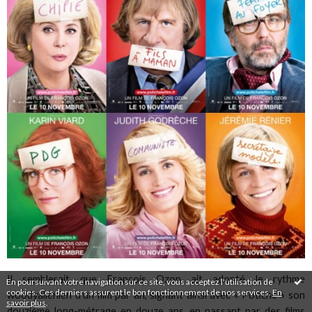
Il semblerait que François Ozon ait adopté le rythme
En poursuivant votre navigation sur ce site, vous acceptez l'utilisation de
cookies. Ces derniers assurent le bon fonctionnement de nos services.
En
woodyallenien d’un film par an, signant ainsi avec « Potiche » son
savoir plus
.
douzième long-métrage en douze ans, en passant par des films