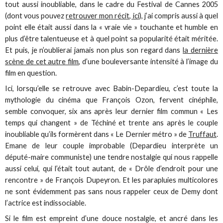
tout aussi inoubliable, dans le cadre du Festival de Cannes 2005
(dont vous pouvez
retrouver mon récit, ici
), j’ai compris aussi à quel
point elle était aussi dans la « vraie vie » touchante et humble en
plus d’être talentueuse et à quel point sa popularité était méritée.
Et puis, je n’oublierai jamais non plus son regard dans
la dernière
scène de cet autre film
, d’une bouleversante intensité à l’image du
film en question.
Ici, lorsqu’elle se retrouve avec Babin-Depardieu, c’est toute la
mythologie du cinéma que François Ozon, fervent cinéphile,
semble convoquer, six ans après leur dernier film commun « Les
temps qui changent » de Téchiné et trente ans après le couple
inoubliable qu’ils formèrent dans « Le Dernier métro » de
Truffaut
.
Emane de leur couple improbable (Depardieu interprète un
député-maire communiste) une tendre nostalgie qui nous rappelle
aussi celui, qui l’était tout autant, de « Drôle d’endroit pour une
rencontre » de François Dupeyron. Et les parapluies multicolores
ne sont évidemment pas sans nous rappeler ceux de Demy dont
l’actrice est indissociable.
Si le film est empreint d’une douce nostalgie, et ancré dans les