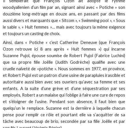
Il semblerait que François Ozon ait adopté le rythme
woodyallenien d’un film par an, signant ainsi avec « Potiche » son
douzième long-métrage en douze ans, en passant par des films
aussi divers et marquants que « Sitcom », « Swimming pool », « Sous
le sable », « Huit femmes »… mais avec toujours la même exigence
et toujours un casting de choix.
Ainsi, dans « Potiche » c’est Catherine Deneuve (que François
Ozon retrouve ici 8 ans après « Huit femmes ») qui incarne
Suzanne Pujol, épouse soumise de Robert Pujol (Fabrice Luchini)
que sa propre fille Joëlle (Judith Godrèche) qualifie avec une
cruelle naïveté de «potiche ». Nous sommes en 1977, en province,
et Robert Pujol est un patron d’une usine de parapluies irascible et
autoritaire aussi bien avec ses ouvriers qu’avec sa femme et ses
enfants. A la suite d’une grève et d’une séquestration par ses
employés, Robert a un malaise qui l’oblige à faire une cure de repos
et s’éloigner de l’usine. Pendant son absence, il faut bien que
quelqu’un le remplace. Suzanne est la dernière à laquelle chacun
pense pour remplir ce rôle et pourtant elle va s’acquitter de sa
tâche avec beaucoup de brio, secondée par sa fille Joëlle et par
son fils Laurent (Jérémie Rénier)…