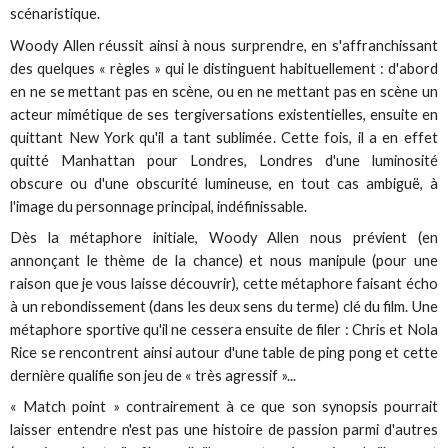
scénaristique.
Woody Allen réussit ainsi à nous surprendre, en s'affranchissant
des quelques « règles » qui le distinguent habituellement : d'abord
en ne se mettant pas en scène, ou en ne mettant pas en scène un
acteur mimétique de ses tergiversations existentielles, ensuite en
quittant New York qu'il a tant sublimée. Cette fois, il a en effet
quitté Manhattan pour Londres, Londres d'une luminosité
obscure ou d'une obscurité lumineuse, en tout cas ambiguë, à
l'image du personnage principal, indéfinissable.
Dès la métaphore initiale, Woody Allen nous prévient (en
annonçant le thème de la chance) et nous manipule (pour une
raison que je vous laisse découvrir), cette métaphore faisant écho
à un rebondissement (dans les deux sens du terme) clé du film. Une
métaphore sportive qu'il ne cessera ensuite de filer : Chris et Nola
Rice se rencontrent ainsi autour d'une table de ping pong et cette
dernière qualifie son jeu de « très agressif »...
« Match point » contrairement à ce que son synopsis pourrait
laisser entendre n'est pas une histoire de passion parmi d'autres