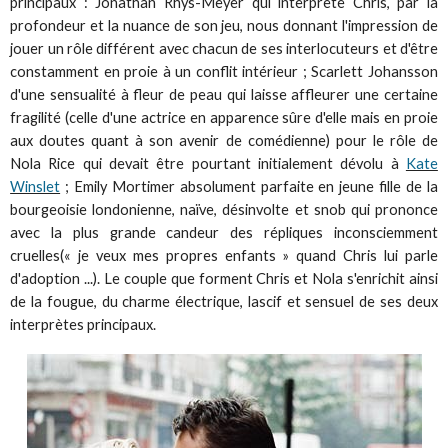
principaux : Jonathan Rhys-Meyer qui interprète Chris, par la
profondeur et la nuance de son jeu, nous donnant l'impression de
jouer un rôle différent avec chacun de ses interlocuteurs et d'être
constamment en proie à un conflit intérieur ; Scarlett Johansson
d'une sensualité à fleur de peau qui laisse affleurer une certaine
fragilité (celle d'une actrice en apparence sûre d'elle mais en proie
aux doutes quant à son avenir de comédienne) pour le rôle de
Nola Rice qui devait être pourtant initialement dévolu à
Kate
Winslet
; Emily Mortimer absolument parfaite en jeune fille de la
bourgeoisie londonienne, naïve, désinvolte et snob qui prononce
avec la plus grande candeur des répliques inconsciemment
cruelles(« je veux mes propres enfants » quand Chris lui parle
d'adoption ...). Le couple que forment Chris et Nola s'enrichit ainsi
de la fougue, du charme électrique, lascif et sensuel de ses deux
interprètes principaux.