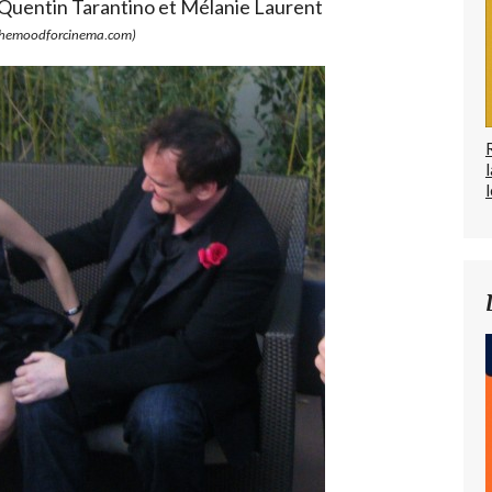
 Quentin Tarantino et Mélanie Laurent
hemoodforcinema.com)
l