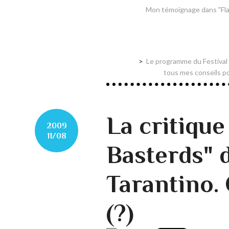
Mon témoignage dans "Flash
Le programme du Festival
tous mes conseils pou
La critique
2009
11/08
Basterds" 
Tarantino. 
(?)