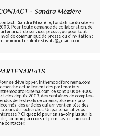
CONTACT - Sandra Mézière
Contact :
Sandra Mézière
, fondatrice du site en
2003. Pour toute demande de collaboration, de
partenariat, de services presse, ou pour tout
envoi de communiqué de presse ou d'invitation :
inthemoodforfilmfestivals@gmail.com
PARTENARIATS
Pour se développer, Inthemoodforcinema.com
recherche actuellement des partenariats.
Inthemoodforcinema.com, ce sont plus de 4000
articles depuis 2003, des centaines de comptes-
rendus de festivals de cinéma, plusieurs prix
décernés, des articles qui arrivent en tête des
moteurs de recherche... Un partenariat vous
intéresse ?
Cliquez ici pour en savoir plus sur le
site, sur mon parcours et pour savoir comment
me contacter.