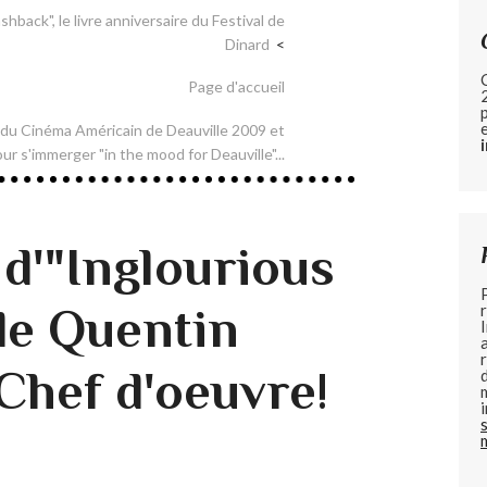
back", le livre anniversaire du Festival de
Dinard
Page d'accueil
 du Cinéma Américain de Deauville 2009 et
r s'immerger "in the mood for Deauville"...
 d'"Inglourious
de Quentin
Chef d'oeuvre!