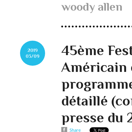
woody allen
45ème Fest
2019
03/09
Américain 
programme
détaillé (c
presse du 
Share