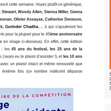
ncé cette semaine. Voyez plutôt ce générique,
 Stewart, Woody Allen, Sienna Miller, Geena
rosnan, Olivier Assayas, Catherine Deneuve,
ck,
Gurinder Chadha
.
… à qui s'ajouteront les
ts pour la plupart pour le 45
ème anniversaire
te en image ci-dessous). En effet, cette édition
s : les
45 ans du festival, les 25 ans de la
j'avais eu le plaisir d'assister !), et
les 10 ans
avec un plaisir intact et même renouvelé que
une énième fois (ce nombre indécent dépasse