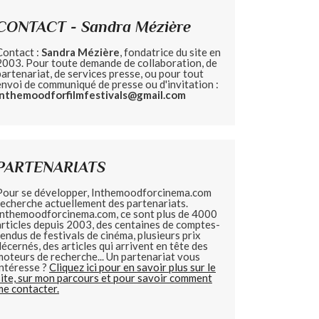
CONTACT - Sandra Mézière
Contact :
Sandra Mézière
, fondatrice du site en
2003. Pour toute demande de collaboration, de
partenariat, de services presse, ou pour tout
envoi de communiqué de presse ou d'invitation :
inthemoodforfilmfestivals@gmail.com
PARTENARIATS
Pour se développer, Inthemoodforcinema.com
recherche actuellement des partenariats.
Inthemoodforcinema.com, ce sont plus de 4000
articles depuis 2003, des centaines de comptes-
rendus de festivals de cinéma, plusieurs prix
décernés, des articles qui arrivent en tête des
moteurs de recherche... Un partenariat vous
intéresse ?
Cliquez ici pour en savoir plus sur le
site, sur mon parcours et pour savoir comment
me contacter.