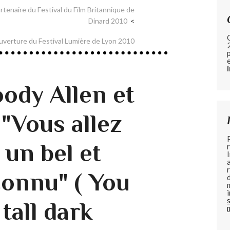
enaire du Festival du Film Britannique de
Dinard 2010
verture du Festival Lumière de Lyon 2010
ody Allen et
 "Vous allez
 un bel et
onnu" ( You
 tall dark