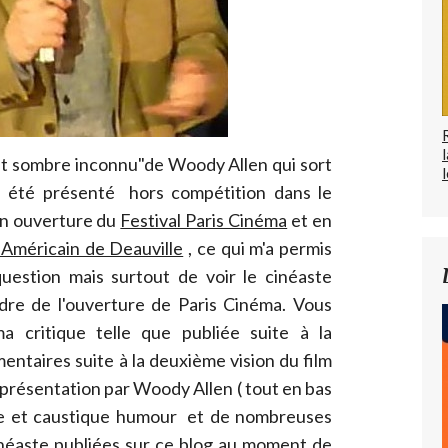
 et sombre inconnu"de Woody Allen qui sort
l
a été présenté hors compétition dans le
en ouverture du
Festival Paris Cinéma
et en
 Américain de Deauville
, ce qui m'a permis
 question mais surtout de voir le cinéaste
adre de l'ouverture de Paris Cinéma. Vous
a critique telle que publiée suite à la
ntaires suite à la deuxième vision du film
a présentation par Woody Allen ( tout en bas
able et caustique humour et de nombreuses
cinéaste publiées sur ce blog au moment de