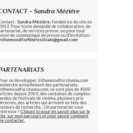
CONTACT - Sandra Mézière
Contact :
Sandra Mézière
, fondatrice du site en
2003. Pour toute demande de collaboration, de
partenariat, de services presse, ou pour tout
envoi de communiqué de presse ou d'invitation :
inthemoodforfilmfestivals@gmail.com
PARTENARIATS
Pour se développer, Inthemoodforcinema.com
recherche actuellement des partenariats.
Inthemoodforcinema.com, ce sont plus de 4000
articles depuis 2003, des centaines de comptes-
rendus de festivals de cinéma, plusieurs prix
décernés, des articles qui arrivent en tête des
moteurs de recherche... Un partenariat vous
intéresse ?
Cliquez ici pour en savoir plus sur le
site, sur mon parcours et pour savoir comment
me contacter.