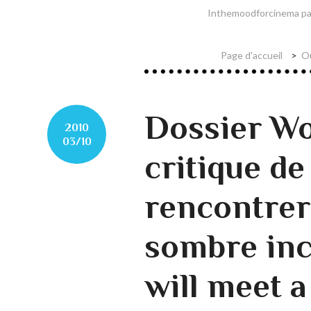
Inthemoodforcinema part
Page d'accueil
Ou
Dossier Wo
2010
03/10
critique de
rencontrer
sombre inc
will meet a