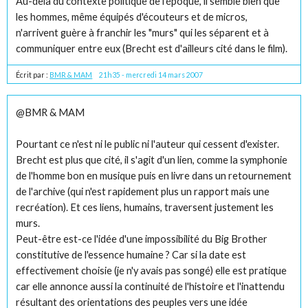
Au-delà du contexte politique de l'époque, il semble bien que
les hommes, même équipés d'écouteurs et de micros,
n'arrivent guère à franchir les "murs" qui les séparent et à
communiquer entre eux (Brecht est d'ailleurs cité dans le film).
Écrit par :
BMR & MAM
21h35
-
mercredi 14
mars 2007
@BMR & MAM
Pourtant ce n'est ni le public ni l'auteur qui cessent d'exister.
Brecht est plus que cité, il s'agit d'un lien, comme la symphonie
de l'homme bon en musique puis en livre dans un retournement
de l'archive (qui n'est rapidement plus un rapport mais une
recréation). Et ces liens, humains, traversent justement les
murs.
Peut-être est-ce l'idée d'une impossibilité du Big Brother
constitutive de l'essence humaine ? Car si la date est
effectivement choisie (je n'y avais pas songé) elle est pratique
car elle annonce aussi la continuité de l'histoire et l'inattendu
résultant des orientations des peuples vers une idée