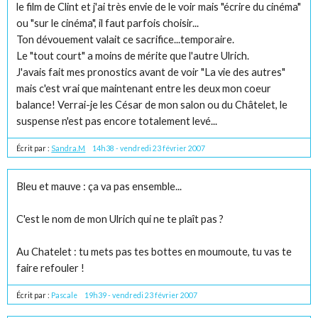
le film de Clint et j'ai très envie de le voir mais "écrire du cinéma"
ou "sur le cinéma", il faut parfois choisir...
Ton dévouement valait ce sacrifice...temporaire.
Le "tout court" a moins de mérite que l'autre Ulrich.
J'avais fait mes pronostics avant de voir "La vie des autres"
mais c'est vrai que maintenant entre les deux mon coeur
balance! Verrai-je les César de mon salon ou du Châtelet, le
suspense n'est pas encore totalement levé...
Écrit par :
Sandra.M
14h38
-
vendredi 23
février 2007
Bleu et mauve : ça va pas ensemble...
C'est le nom de mon Ulrich qui ne te plaît pas ?
Au Chatelet : tu mets pas tes bottes en moumoute, tu vas te
faire refouler !
Écrit par :
Pascale
19h39
-
vendredi 23
février 2007