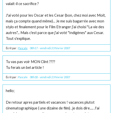
valait-il ce sacrifice ?
J'ai voté pour les Oscar et les Cesar (bon, chez moi avec Moit,
mais ça compte quand même)... Je me suis bagarrée avec mon
stylo et finalement pour le Film Etranger j'ai choisi "La vie des
autres"... Mais c'est parce que j'ai voté "Indigènes" aux Cesar.
Tout s'explique.
Écrit par :
Pascale
08h17
-
vendredi 23
février 2007
Tu vas pas voir MON Clint ????
Tu ferais un bel article !
Écrit par :
Pascale
08h18
-
vendredi 23
février 2007
hello;
De retour apres partiels et vacances ! vacances plutot
cinematographique ( une dizaine de film) , je dois dire..... J'ai