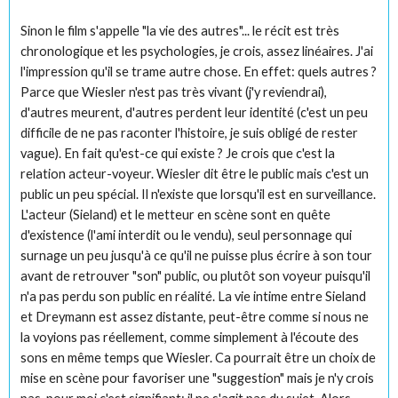
Sinon le film s'appelle "la vie des autres"... le récit est très
chronologique et les psychologies, je crois, assez linéaires. J'ai
l'impression qu'il se trame autre chose. En effet: quels autres ?
Parce que Wiesler n'est pas très vivant (j'y reviendrai),
d'autres meurent, d'autres perdent leur identité (c'est un peu
difficile de ne pas raconter l'histoire, je suis obligé de rester
vague). En fait qu'est-ce qui existe ? Je crois que c'est la
relation acteur-voyeur. Wiesler dit être le public mais c'est un
public un peu spécial. Il n'existe que lorsqu'il est en surveillance.
L'acteur (Sieland) et le metteur en scène sont en quête
d'existence (l'ami interdit ou le vendu), seul personnage qui
surnage un peu jusqu'à ce qu'il ne puisse plus écrire à son tour
avant de retrouver "son" public, ou plutôt son voyeur puisqu'il
n'a pas perdu son public en réalité. La vie intime entre Sieland
et Dreymann est assez distante, peut-être comme si nous ne
la voyions pas réellement, comme simplement à l'écoute des
sons en même temps que Wiesler. Ca pourrait être un choix de
mise en scène pour favoriser une "suggestion" mais je n'y crois