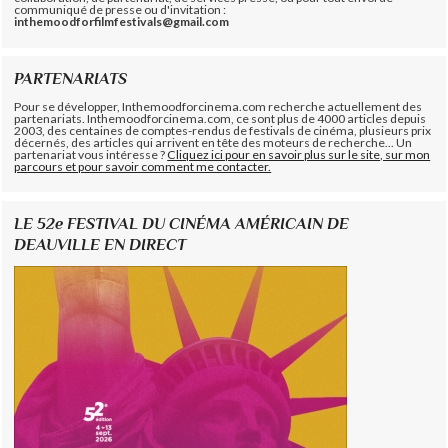
communiqué de presse ou d'invitation :
inthemoodforfilmfestivals@gmail.com
PARTENARIATS
Pour se développer, Inthemoodforcinema.com recherche actuellement des
partenariats. Inthemoodforcinema.com, ce sont plus de 4000 articles depuis
2003, des centaines de comptes-rendus de festivals de cinéma, plusieurs prix
décernés, des articles qui arrivent en tête des moteurs de recherche... Un
partenariat vous intéresse ?
Cliquez ici pour en savoir plus sur le site, sur mon
parcours et pour savoir comment me contacter.
LE 52e FESTIVAL DU CINÉMA AMÉRICAIN DE
DEAUVILLE EN DIRECT