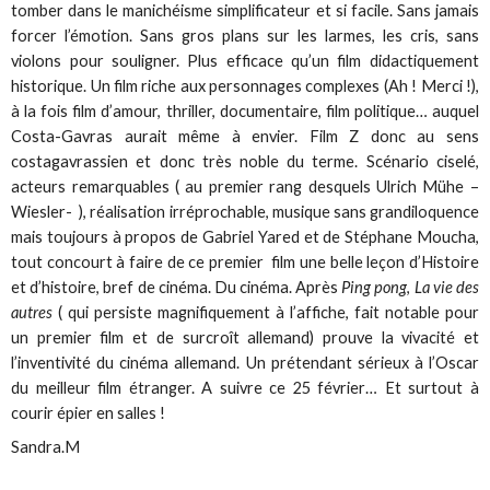
tomber dans le manichéisme simplificateur et si facile. Sans jamais
forcer l’émotion. Sans gros plans sur les larmes, les cris, sans
violons pour souligner. Plus efficace qu’un film didactiquement
historique. Un film riche aux personnages complexes (Ah ! Merci !),
à la fois film d’amour, thriller, documentaire, film politique… auquel
Costa-Gavras aurait même à envier. Film Z donc au sens
costagavrassien et donc très noble du terme. Scénario ciselé,
acteurs remarquables ( au premier rang desquels Ulrich Mühe –
Wiesler- ), réalisation irréprochable, musique sans grandiloquence
mais toujours à propos de Gabriel Yared et de Stéphane Moucha,
tout concourt à faire de ce premier film une belle leçon d’Histoire
et d’histoire, bref de cinéma. Du cinéma. Après
Ping pong
,
La vie des
autres
( qui persiste magnifiquement à l’affiche, fait notable pour
un premier film et de surcroît allemand) prouve la vivacité et
l’inventivité du cinéma allemand. Un prétendant sérieux à l’Oscar
du meilleur film étranger. A suivre ce 25 février… Et surtout à
courir épier en salles !
Sandra.M