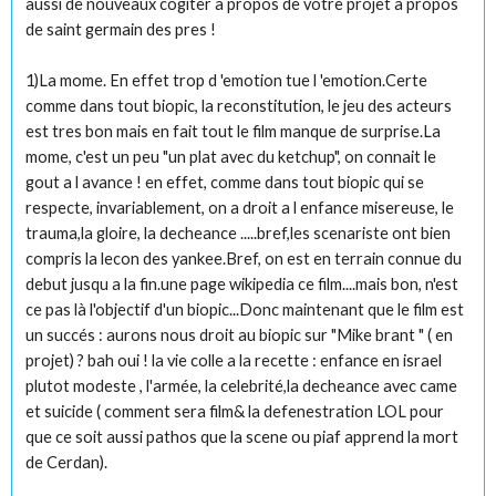
aussi de nouveaux cogiter a propos de votre projet a propos
de saint germain des pres !
1)La mome. En effet trop d 'emotion tue l 'emotion.Certe
comme dans tout biopic, la reconstitution, le jeu des acteurs
est tres bon mais en fait tout le film manque de surprise.La
mome, c'est un peu "un plat avec du ketchup", on connait le
gout a l avance ! en effet, comme dans tout biopic qui se
respecte, invariablement, on a droit a l enfance misereuse, le
trauma,la gloire, la decheance .....bref,les scenariste ont bien
compris la lecon des yankee.Bref, on est en terrain connue du
debut jusqu a la fin.une page wikipedia ce film....mais bon, n'est
ce pas là l'objectif d'un biopic...Donc maintenant que le film est
un succés : aurons nous droit au biopic sur "Mike brant " ( en
projet) ? bah oui ! la vie colle a la recette : enfance en israel
plutot modeste , l'armée, la celebrité,la decheance avec came
et suicide ( comment sera film& la defenestration LOL pour
que ce soit aussi pathos que la scene ou piaf apprend la mort
de Cerdan).