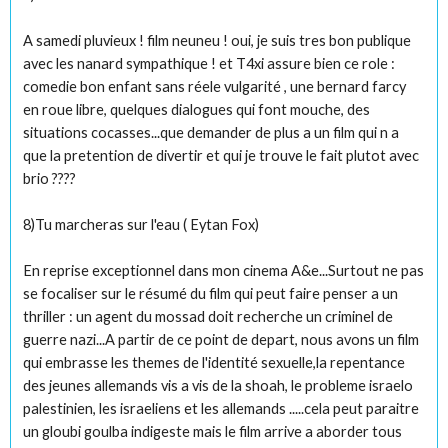
A samedi pluvieux ! film neuneu ! oui, je suis tres bon publique
avec les nanard sympathique ! et T4xi assure bien ce role :
comedie bon enfant sans réele vulgarité , une bernard farcy
en roue libre, quelques dialogues qui font mouche, des
situations cocasses...que demander de plus a un film qui n a
que la pretention de divertir et qui je trouve le fait plutot avec
brio ????
8)Tu marcheras sur l'eau ( Eytan Fox)
En reprise exceptionnel dans mon cinema A&e...Surtout ne pas
se focaliser sur le résumé du film qui peut faire penser a un
thriller : un agent du mossad doit recherche un criminel de
guerre nazi...A partir de ce point de depart, nous avons un film
qui embrasse les themes de l'identité sexuelle,la repentance
des jeunes allemands vis a vis de la shoah, le probleme israelo
palestinien, les israeliens et les allemands .....cela peut paraitre
un gloubi goulba indigeste mais le film arrive a aborder tous