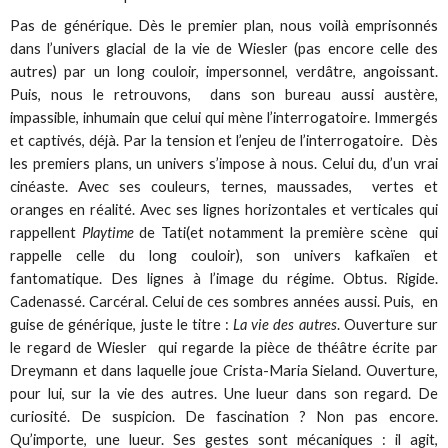
Pas de générique. Dès le premier plan, nous voilà emprisonnés
dans l’univers glacial de la vie de Wiesler (pas encore celle des
autres) par un long couloir, impersonnel, verdâtre, angoissant.
Puis, nous le retrouvons, dans son bureau aussi austère,
impassible, inhumain que celui qui mène l’interrogatoire. Immergés
et captivés, déjà. Par la tension et l’enjeu de l’interrogatoire. Dès
les premiers plans, un univers s’impose à nous. Celui du, d’un vrai
cinéaste. Avec ses couleurs, ternes, maussades, vertes et
oranges en réalité. Avec ses lignes horizontales et verticales qui
rappellent
Playtime
de Tati(et notamment la première scène qui
rappelle celle du long couloir), son univers kafkaïen et
fantomatique. Des lignes à l’image du régime. Obtus. Rigide.
Cadenassé. Carcéral. Celui de ces sombres années aussi. Puis, en
guise de générique, juste le titre :
La vie des autres
. Ouverture sur
le regard de Wiesler qui regarde la pièce de théâtre écrite par
Dreymann et dans laquelle joue Crista-Maria Sieland. Ouverture,
pour lui, sur la vie des autres. Une lueur dans son regard. De
curiosité. De suspicion. De fascination ? Non pas encore.
Qu’importe, une lueur. Ses gestes sont mécaniques : il agit,