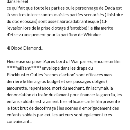
dans le réel
ce qui fait que toute les parties ou le personnage de Dada est
là son tres interessantes mais les parties scenarisés ( l histoire
du doc ecossais) sont assez abracadabrantesque ( CF
l'evasion lors de la prise d otage d 'entebbe) !le film merite
d'etre vu uniquement pour la partition de Whitaker.....
4) Blood DIamond..
Heureuse surprise !Apres Lord of War par ex , encore un film
"""""""militant""""""" envellopé dans les draps du
Blockbuster.Oui les "scenes d'action" sont efficaces mais
derriere le film a gros budget et ses passages obligés (
amourette, repentance, mort du mechant, fin lacrymal), la
denonciation du trafic du diamant pour financer la guerrila, les
enfans soldats est vraiment tres efficace car le film presente
le tout brut de decofrrage ( les scenes d embrigadement des
enfants soldats par ex)...les acteurs sont egalement tres
convaincant...