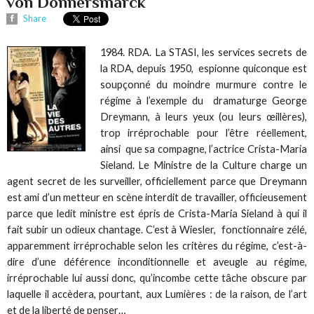
von Donnersmarck
Share
1984. RDA. La STASI, les services secrets de
la RDA, depuis 1950, espionne quiconque est
soupçonné du moindre murmure contre le
régime à l’exemple du dramaturge George
Dreymann, à leurs yeux (ou leurs œillères),
trop irréprochable pour l’être réellement,
ainsi que sa compagne, l’actrice Crista-Maria
Sieland. Le Ministre de la Culture charge un
agent secret de les surveiller, officiellement parce que Dreymann
est ami d’un metteur en scène interdit de travailler, officieusement
parce que ledit ministre est épris de Crista-Maria Sieland à qui il
fait subir un odieux chantage. C’est à Wiesler, fonctionnaire zélé,
apparemment irréprochable selon les critères du régime, c’est-à-
dire d’une déférence inconditionnelle et aveugle au régime,
irréprochable lui aussi donc, qu’incombe cette tâche obscure par
laquelle il accèdera, pourtant, aux Lumières : de la raison, de l’art
et de la liberté de penser…