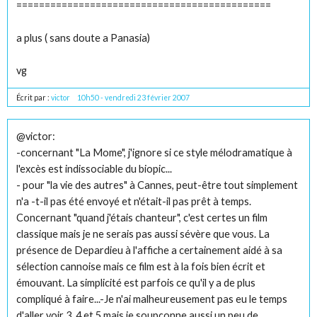
=============================================
a plus ( sans doute a Panasia)
vg
Écrit par :
victor
10h50
-
vendredi 23
février 2007
@victor:
-concernant "La Mome", j'ignore si ce style mélodramatique à
l'excès est indissociable du biopic...
- pour "la vie des autres" à Cannes, peut-être tout simplement
n'a -t-il pas été envoyé et n'était-il pas prêt à temps.
Concernant "quand j'étais chanteur", c'est certes un film
classique mais je ne serais pas aussi sévère que vous. La
présence de Depardieu à l'affiche a certainement aidé à sa
sélection cannoise mais ce film est à la fois bien écrit et
émouvant. La simplicité est parfois ce qu'il y a de plus
compliqué à faire...-Je n'ai malheureusement pas eu le temps
d'aller voir 3, 4 et 5 mais je soupçonne aussi un peu de