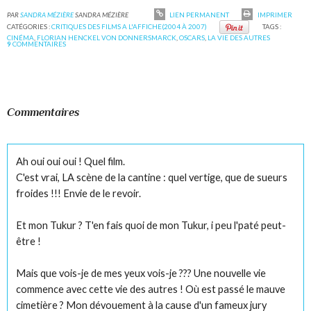
PAR
SANDRA MÉZIÈRE
SANDRA MÉZIÈRE
LIEN PERMANENT
IMPRIMER
CATÉGORIES :
CRITIQUES DES FILMS A L'AFFICHE(2004 À 2007)
TAGS :
CINÉMA
,
FLORIAN HENCKEL VON DONNERSMARCK
,
OSCARS
,
LA VIE DES AUTRES
9
COMMENTAIRES
Commentaires
Ah oui oui oui ! Quel film.
C'est vrai, LA scène de la cantine : quel vertige, que de sueurs
froides !!! Envie de le revoir.
Et mon Tukur ? T'en fais quoi de mon Tukur, i peu l'paté peut-
être !
Mais que vois-je de mes yeux vois-je ??? Une nouvelle vie
commence avec cette vie des autres ! Où est passé le mauve
cimetière ? Mon dévouement à la cause d'un fameux jury