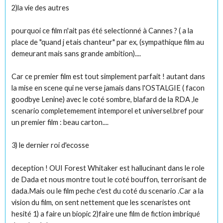
2)la vie des autres
pourquoi ce film n'ait pas été selectionné à Cannes ? ( a la
place de "quand j etais chanteur" par ex, (sympathique film au
demeurant mais sans grande ambition)....
Car ce premier film est tout simplement parfait ! autant dans
la mise en scene qui ne verse jamais dans l'OSTALGIE ( facon
goodbye Lenine) avec le coté sombre, blafard de la RDA ,le
scenario completemement intemporel et universel.bref pour
un premier film : beau carton....
3) le dernier roi d'ecosse
deception ! OUI Forest Whitaker est hallucinant dans le role
de Dada et nous montre tout le coté bouffon, terrorisant de
dada.Mais ou le film peche c'est du coté du scenario .Car a la
vision du film, on sent nettement que les scenaristes ont
hesité 1) a faire un biopic 2)faire une film de fiction imbriqué