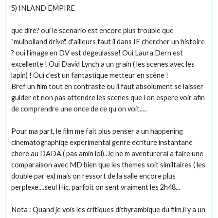
5) INLAND EMPIRE
que dire? oui le scenario est encore plus trouble que
"mulholland drive", d'ailleurs faut il dans IE chercher un histoire
? oui l'image en DV est degeulasse! Oui Laura Dern est
excellente ! Oui David Lynch a un grain ( les scenes avec les
lapin) ! Oui c'est un fantastique metteur en scène !
Bref un film tout en contraste ou il faut absolument se laisser
guider et non pas attendre les scenes que l on espere voir afin
de comprendre une once de ce qu on voit.....
Pour ma part, le film me fait plus penser a un happening
cinematographiqe experimental genre ecriture instantané
chere au DADA ( pas amin lol)..Je ne m aventurerai a faire une
comparaison avec MD bien que les themes soit similtaires ( les
double par ex) mais on ressort de la salle encore plus
perplexe....seul Hic, parfoit on sent vraiment les 2h48...
Nota : Quand je vois les critiques dithyrambique du film,il y a un