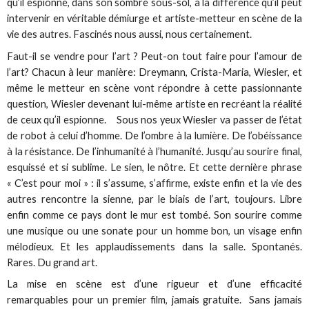
qu’il espionne, dans son sombre sous-sol, à la différence qu’il peut
intervenir en véritable démiurge et artiste-metteur en scène de la
vie des autres. Fascinés nous aussi, nous certainement.
Faut-il se vendre pour l’art ? Peut-on tout faire pour l’amour de
l’art? Chacun à leur manière: Dreymann, Crista-Maria, Wiesler, et
même le metteur en scène vont répondre à cette passionnante
question, Wiesler devenant lui-même artiste en recréant la réalité
de ceux qu’il espionne. Sous nos yeux Wiesler va passer de l’état
de robot à celui d’homme. De l’ombre à la lumière. De l’obéissance
à la résistance. De l’inhumanité à l’humanité. Jusqu’au sourire final,
esquissé et si sublime. Le sien, le nôtre. Et cette dernière phrase
« C’est pour moi » : il s’assume, s’affirme, existe enfin et la vie des
autres rencontre la sienne, par le biais de l’art, toujours. Libre
enfin comme ce pays dont le mur est tombé. Son sourire comme
une musique ou une sonate pour un homme bon, un visage enfin
mélodieux. Et les applaudissements dans la salle. Spontanés.
Rares. Du grand art.
La mise en scène est d’une rigueur et d’une efficacité
remarquables pour un premier film, jamais gratuite. Sans jamais