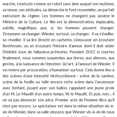
marche, s’exécute comme un robot sans âme auquel son mutisme,
sa tenue, ses attitudes, sa démarche le font ressembler, un parfait
exécutant du régime. Les hommes ne changent pas assène le
Ministre de la Culture. Le film est la démonstration, implacable,
subtile, magnifique, que, si, les hommes peuvent changer.
Dreymann va changer. Wiesler, surtout, va changer. Il va s’éveiller,
se réveiller. Il va lire Brecht en cachette, s’émouvoir en écoutant
Beethoven, ou en écoutant l’histoire d’amour dont il doit violer
l’intimité sous de fallacieux prétextes. Pendant 2H17, si courtes
finalement, nous sommes suspendus aux lèvres, aux silences, aux
gestes, à la naissance de l’émotion (à l’art, à l’amour) de Wiesler. Il
va revivre par procuration, s’humaniser surtout. Cela donne lieu a
des scènes d’une intensité hitchcockienne : scène de la cantine,
scène de la feuille ou telle encore cette scène dans l’ascenseur
avec l’enfant, jouant avec son ballon, rappelant une jeune proie
d’un M. Le Maudit d’un autre temps. W. le Maudit. Et puis, non… il
ne va pas dénoncer son père. Premier acte de l’homme libre qu’il
n’est pas encore. Le spectateur est dans la même situation vis-à-
vis de Wiesler, dans sa salle obscure, que Wiesler vis-à-vis de ceux