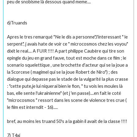
peu de snobisme là dessous quand meme....
6)Truands
Apres le tres remarqué "Ne le dis a personne",l'interessant " le
serpent", j avais hate de voir ce " microcosmos chez les voyou"
dixit le real.... A FUIR !!!! A part philippe Caubère qui tire son
epingle du jeu en grand fauve, tout est moche dans ce film ; le
scenario squelettique , une brochette d'acteur qui se la joue a
la Scorcese ( magimel qui se la joue Robert de Niro") ; des
dialogue qui depasse pas le stade de la vulgarité la plus crasse
: "cette pute,je lui niquerai bien le fion, " tu vois les moules là
bas, elle sente l'ukrainienne" (et j 'en passe)....en fait le coté
"microcosmos " ressort dans les scene de violence tres crue (
le film est interndit - 16).....
bref, au moins les truand 50's a la gabin il avait de la classe !!!!
7) T4xi