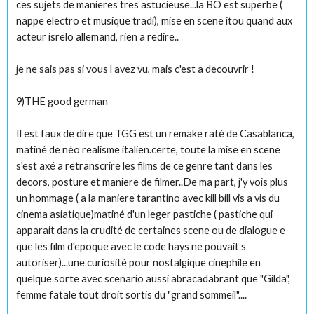
ces sujets de manieres tres astucieuse...la BO est superbe (
nappe electro et musique tradi), mise en scene itou quand aux
acteur isrelo allemand, rien a redire..
je ne sais pas si vous l avez vu, mais c'est a decouvrir !
9)THE good german
Il est faux de dire que TGG est un remake raté de Casablanca,
matiné de néo realisme italien.certe, toute la mise en scene
s'est axé a retranscrire les films de ce genre tant dans les
decors, posture et maniere de filmer..De ma part, j'y vois plus
un hommage ( a la maniere tarantino avec kill bill vis a vis du
cinema asiatique)matiné d'un leger pastiche ( pastiche qui
apparait dans la crudité de certaines scene ou de dialogue e
que les film d'epoque avec le code hays ne pouvait s
autoriser)...une curiosité pour nostalgique cinephile en
quelque sorte avec scenario aussi abracadabrant que "Gilda",
femme fatale tout droit sortis du "grand sommeil"....