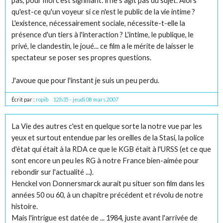
pas, pour moi c'est signifiant: il ne s'agit pas du sujet. Alors
qu'est-ce qu'un voyeur si ce n'est le public de la vie intime ?
L'existence, nécessairement sociale, nécessite-t-elle la
présence d'un tiers à l'interaction ? L'intime, le publique, le
privé, le clandestin, le joué... ce film a le mérite de laisser le
spectateur se poser ses propres questions.
J'avoue que pour l'instant je suis un peu perdu.
Écrit par :
ropib
12h35
-
jeudi 08
mars 2007
La Vie des autres c'est en quelque sorte la notre vue par les
yeux et surtout entendue par les oreilles de la Stasi, la police
d'état qui était à la RDA ce que le KGB était à l'URSS (et ce que
sont encore un peu les RG à notre France bien-aimée pour
rebondir sur l'actualité ...).
Henckel von Donnersmarck aurait pu situer son film dans les
années 50 ou 60, à un chapitre précédent et révolu de notre
histoire.
Mais l'intrigue est datée de ... 1984, juste avant l'arrivée de