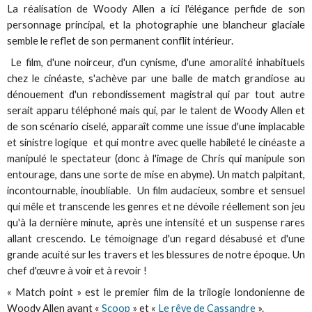
La réalisation de Woody Allen a ici l'élégance perfide de son
personnage principal, et la photographie une blancheur glaciale
semble le reflet de son permanent conflit intérieur.
Le film, d'une noirceur, d'un cynisme, d'une amoralité inhabituels
chez le cinéaste, s'achève par une balle de match grandiose au
dénouement d'un rebondissement magistral qui par tout autre
serait apparu téléphoné mais qui, par le talent de Woody Allen et
de son scénario ciselé, apparaît comme une issue d'une implacable
et sinistre logique et qui montre avec quelle habileté le cinéaste a
manipulé le spectateur (donc à l'image de Chris qui manipule son
entourage, dans une sorte de mise en abyme). Un match palpitant,
incontournable, inoubliable. Un film audacieux, sombre et sensuel
qui mêle et transcende les genres et ne dévoile réellement son jeu
qu'à la dernière minute, après une intensité et un suspense rares
allant crescendo. Le témoignage d'un regard désabusé et d'une
grande acuité sur les travers et les blessures de notre époque. Un
chef d'œuvre à voir et à revoir !
« Match point » est le premier film de la trilogie londonienne de
Woody Allen avant «
Scoop
» et «
Le rêve de Cassandre
».