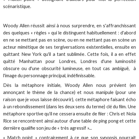
scénaristique.
Woody Allen réussit ainsi à nous surprendre, en s'affranchissant
des quelques « règles » qui le distinguent habituellement : d'abord
en ne se mettant pas en scène, ou en ne mettant pas en scène un
acteur mimétique de ses tergiversations existentielles, ensuite en
quittant New York qu'il a tant sublimée. Cette fois, il a en effet
quitté Manhattan pour Londres, Londres d'une luminosité
obscure ou d'une obscurité lumineuse, en tout cas ambiguë, à
l'image du personnage principal, indéfinissable.
Dès la métaphore initiale, Woody Allen nous prévient (en
annonçant le thème de la chance) et nous manipule (pour une
raison que je vous laisse découvrir), cette métaphore faisant écho
à un rebondissement (dans les deux sens du terme) clé du film. Une
métaphore sportive qu'il ne cessera ensuite de filer : Chris et Nola
Rice se rencontrent ainsi autour d'une table de ping pong et cette
dernière qualifie son jeu de « très agressif »...
« Match point » contrairement à ce que son synopsis pourrait