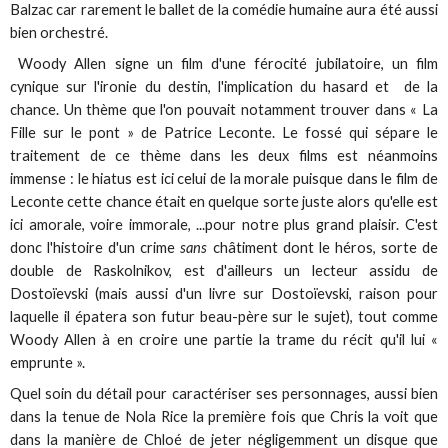
Balzac car rarement le ballet de la comédie humaine aura été aussi
bien orchestré.
Woody Allen signe un film d'une férocité jubilatoire, un film
cynique sur l'ironie du destin, l'implication du hasard et de la
chance. Un thème que l'on pouvait notamment trouver dans « La
Fille sur le pont » de Patrice Leconte. Le fossé qui sépare le
traitement de ce thème dans les deux films est néanmoins
immense : le hiatus est ici celui de la morale puisque dans le film de
Leconte cette chance était en quelque sorte juste alors qu'elle est
ici amorale, voire immorale, ...pour notre plus grand plaisir. C'est
donc l'histoire d'un crime
sans
châtiment dont le héros, sorte de
double de Raskolnikov, est d'ailleurs un lecteur assidu de
Dostoïevski (mais aussi d'un livre sur Dostoïevski, raison pour
laquelle il épatera son futur beau-père sur le sujet), tout comme
Woody Allen à en croire une partie la trame du récit qu'il lui «
emprunte ».
Quel soin du détail pour caractériser ses personnages, aussi bien
dans la tenue de Nola Rice la première fois que Chris la voit que
dans la manière de Chloé de jeter négligemment un disque que