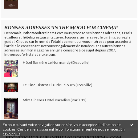
BONNES ADRESSES "IN THE MOOD FOR CINEMA"
Désormais, Inthemoodforcinema.com vous propose ses bonnes adresses, à Paris
et ailleurs : hôtels, restaurants... avec, toujours, un lien avec le cinéma. Suivez le
guide ! Cliquez sur le nom de l'établissement qui vous intéresse pour accéder à
l'article le concernant. Retrouvez également de nombreuses autres bonnes
adresses sur mon magazine en ligne consacré à ce sujet depuis 2007,
Inthemoodforhotelsdeluxe.com.
Hôtel Barrière Le Normandy (Deauville)
Le Ciné-Bistrot Claude Lelouch (Trouville)
Mk2 Cinéma Hôtel Paradiso (Paris 12)
En poursuivant votre navigation sur ce site, vous acceptez l'utilisation de
cookies. Ces derniers assurent le bon fonctionnement de nos services.
En
savoir plus
.
RECHERCHER SUR INTHEMOODFORCINEMA.COM