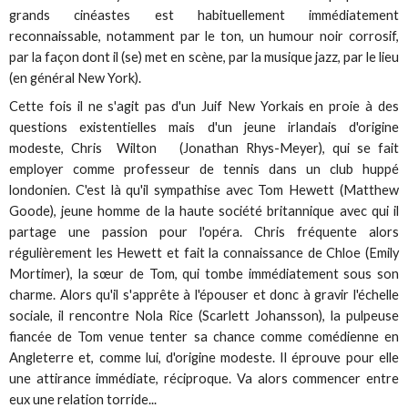
grands cinéastes est habituellement immédiatement
reconnaissable, notamment par le ton, un humour noir corrosif,
par la façon dont il (se) met en scène, par la musique jazz, par le lieu
(en général New York).
Cette fois il ne s'agit pas d'un Juif New Yorkais en proie à des
questions existentielles mais d'un jeune irlandais d'origine
modeste, Chris Wilton (Jonathan Rhys-Meyer), qui se fait
employer comme professeur de tennis dans un club huppé
londonien. C'est là qu'il sympathise avec Tom Hewett (Matthew
Goode), jeune homme de la haute société britannique avec qui il
partage une passion pour l'opéra. Chris fréquente alors
régulièrement les Hewett et fait la connaissance de Chloe (Emily
Mortimer), la sœur de Tom, qui tombe immédiatement sous son
charme. Alors qu'il s'apprête à l'épouser et donc à gravir l'échelle
sociale, il rencontre Nola Rice (Scarlett Johansson), la pulpeuse
fiancée de Tom venue tenter sa chance comme comédienne en
Angleterre et, comme lui, d'origine modeste. Il éprouve pour elle
une attirance immédiate, réciproque. Va alors commencer entre
eux une relation torride...