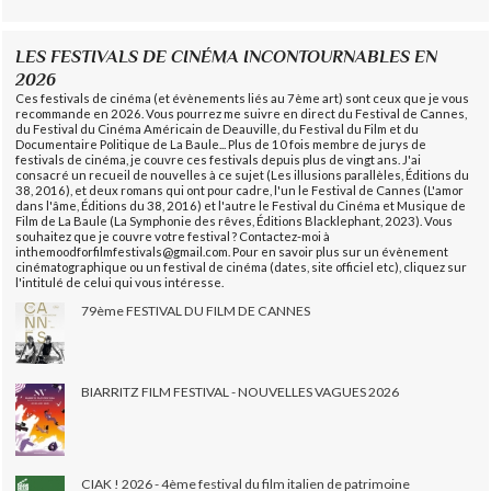
LES FESTIVALS DE CINÉMA INCONTOURNABLES EN
2026
Ces festivals de cinéma (et évènements liés au 7ème art) sont ceux que je vous
recommande en 2026. Vous pourrez me suivre en direct du Festival de Cannes,
du Festival du Cinéma Américain de Deauville, du Festival du Film et du
Documentaire Politique de La Baule... Plus de 10 fois membre de jurys de
festivals de cinéma, je couvre ces festivals depuis plus de vingt ans. J'ai
consacré un recueil de nouvelles à ce sujet (Les illusions parallèles, Éditions du
38, 2016), et deux romans qui ont pour cadre, l'un le Festival de Cannes (L'amor
dans l'âme, Éditions du 38, 2016) et l'autre le Festival du Cinéma et Musique de
Film de La Baule (La Symphonie des rêves, Éditions Blacklephant, 2023). Vous
souhaitez que je couvre votre festival ? Contactez-moi à
inthemoodforfilmfestivals@gmail.com. Pour en savoir plus sur un évènement
cinématographique ou un festival de cinéma (dates, site officiel etc), cliquez sur
l'intitulé de celui qui vous intéresse.
79ème FESTIVAL DU FILM DE CANNES
BIARRITZ FILM FESTIVAL - NOUVELLES VAGUES 2026
CIAK ! 2026 - 4ème festival du film italien de patrimoine