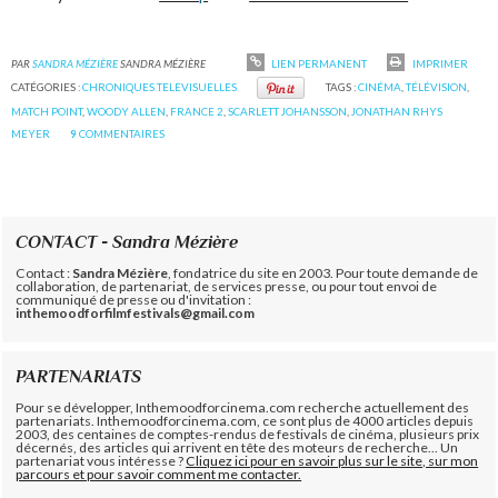
PAR
SANDRA MÉZIÈRE
SANDRA MÉZIÈRE
LIEN PERMANENT
IMPRIMER
CATÉGORIES :
CHRONIQUES TELEVISUELLES
TAGS :
CINÉMA
,
TÉLÉVISION
,
MATCH POINT
,
WOODY ALLEN
,
FRANCE 2
,
SCARLETT JOHANSSON
,
JONATHAN RHYS
MEYER
9
COMMENTAIRES
CONTACT - Sandra Mézière
Contact :
Sandra Mézière
, fondatrice du site en 2003. Pour toute demande de
collaboration, de partenariat, de services presse, ou pour tout envoi de
communiqué de presse ou d'invitation :
inthemoodforfilmfestivals@gmail.com
PARTENARIATS
Pour se développer, Inthemoodforcinema.com recherche actuellement des
partenariats. Inthemoodforcinema.com, ce sont plus de 4000 articles depuis
2003, des centaines de comptes-rendus de festivals de cinéma, plusieurs prix
décernés, des articles qui arrivent en tête des moteurs de recherche... Un
partenariat vous intéresse ?
Cliquez ici pour en savoir plus sur le site, sur mon
parcours et pour savoir comment me contacter.