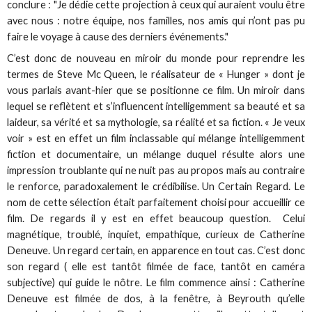
conclure : "Je dédie cette projection à ceux qui auraient voulu être
avec nous : notre équipe, nos familles, nos amis qui n’ont pas pu
faire le voyage à cause des derniers événements."
C’est donc de nouveau en miroir du monde pour reprendre les
termes de Steve Mc Queen, le réalisateur de « Hunger » dont je
vous parlais avant-hier que se positionne ce film. Un miroir dans
lequel se reflètent et s’influencent intelligemment sa beauté et sa
laideur, sa vérité et sa mythologie, sa réalité et sa fiction. « Je veux
voir » est en effet un film inclassable qui mélange intelligemment
fiction et documentaire, un mélange duquel résulte alors une
impression troublante qui ne nuit pas au propos mais au contraire
le renforce, paradoxalement le crédibilise. Un Certain Regard. Le
nom de cette sélection était parfaitement choisi pour accueillir ce
film. De regards il y est en effet beaucoup question. Celui
magnétique, troublé, inquiet, empathique, curieux de Catherine
Deneuve. Un regard certain, en apparence en tout cas. C’est donc
son regard ( elle est tantôt filmée de face, tantôt en caméra
subjective) qui guide le nôtre. Le film commence ainsi : Catherine
Deneuve est filmée de dos, à la fenêtre, à Beyrouth qu’elle