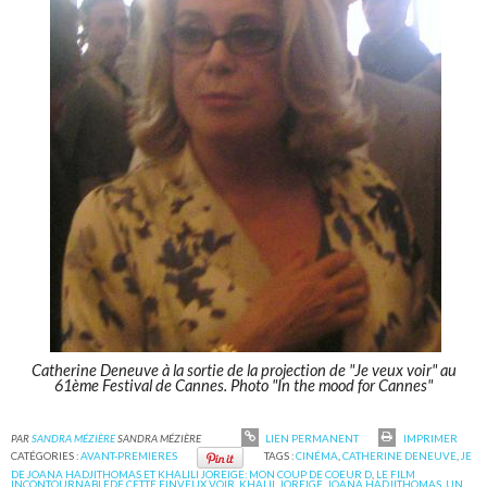
Catherine Deneuve à la sortie de la projection de "Je veux voir" au
61ème Festival de Cannes. Photo "In the mood for Cannes"
PAR
SANDRA MÉZIÈRE
SANDRA MÉZIÈRE
LIEN PERMANENT
IMPRIMER
CATÉGORIES :
AVANT-PREMIERES
TAGS :
CINÉMA
,
CATHERINE DENEUVE
,
JE
DE JOANA HADJITHOMAS ET KHALILI JOREIGE: MON COUP DE COEUR D
,
LE FILM
INCONTOURNABLEDE CETTE FINVEUX VOIR
,
KHALIL JOREIGE
,
JOANA HADJITHOMAS
,
UN