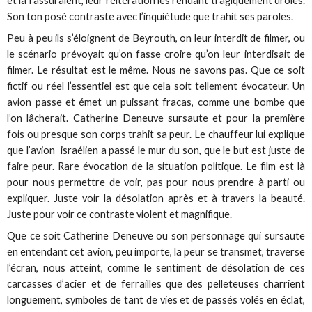
et la rassuraient, leur réitération les rendant tragiquement drôles.
Son ton posé contraste avec l’inquiétude que trahit ses paroles.
Peu à peu ils s’éloignent de Beyrouth, on leur interdit de filmer, ou
le scénario prévoyait qu’on fasse croire qu’on leur interdisait de
filmer. Le résultat est le même. Nous ne savons pas. Que ce soit
fictif ou réel l’essentiel est que cela soit tellement évocateur. Un
avion passe et émet un puissant fracas, comme une bombe que
l’on lâcherait. Catherine Deneuve sursaute et pour la première
fois ou presque son corps trahit sa peur. Le chauffeur lui explique
que l’avion israélien a passé le mur du son, que le but est juste de
faire peur. Rare évocation de la situation politique. Le film est là
pour nous permettre de voir, pas pour nous prendre à parti ou
expliquer. Juste voir la désolation après et à travers la beauté.
Juste pour voir ce contraste violent et magnifique.
Que ce soit Catherine Deneuve ou son personnage qui sursaute
en entendant cet avion, peu importe, la peur se transmet, traverse
l’écran, nous atteint, comme le sentiment de désolation de ces
carcasses d’acier et de ferrailles que des pelleteuses charrient
longuement, symboles de tant de vies et de passés volés en éclat,