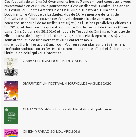
Ces festivals de cinéma (et évènements liés au 7ème art) sont ceux que je vous
recommande en 2026. Vous pourrez me suivre en direct du Festival de Cannes,
du Festival du Cinéma Américain de Deauville, du Festival du Film et du
Documentaire Politique de La Baule... Plus de 10 fois membre de jurys de
festivals de cinéma, je couvre ces festivals depuis plus de vingt ans. J'ai
consacré un recueil de nouvelles à ce sujet (Les illusions parallèles, Éditions du
38, 2016), et deux romans qui ont pour cadre, l'un le Festival de Cannes (L'amor
dans l'âme, Éditions du 38, 2016) et l'autre le Festival du Cinéma et Musique de
Film de La Baule (La Symphonie des rêves, Éditions Blacklephant, 2023). Vous
souhaitez que je couvre votre festival ? Contactez-moi à
inthemoodforfilmfestivals@gmail.com. Pour en savoir plus sur un évènement
cinématographique ou un festival de cinéma (dates, site officiel etc), cliquez sur
l'intitulé de celui qui vous intéresse.
79ème FESTIVAL DU FILM DE CANNES
BIARRITZ FILM FESTIVAL - NOUVELLES VAGUES 2026
CIAK ! 2026 - 4ème festival du film italien de patrimoine
CINEMA PARADISO LOUVRE 2026