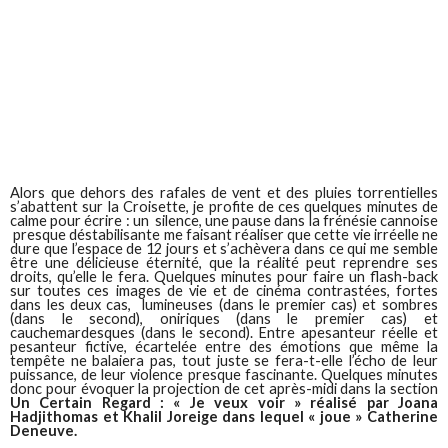
Alors que dehors des rafales de vent et des pluies torrentielles
s’abattent sur la Croisette, je profite de ces quelques minutes de
calme pour écrire : un silence, une pause dans la frénésie cannoise
presque déstabilisante me faisant réaliser que cette vie irréelle ne
dure que l’espace de 12 jours et s’achèvera dans ce qui me semble
être une délicieuse éternité, que la réalité peut reprendre ses
droits, qu’elle le fera. Quelques minutes pour faire un flash-back
sur toutes ces images de vie et de cinéma contrastées, fortes
dans les deux cas, lumineuses (dans le premier cas) et sombres
(dans le second), oniriques (dans le premier cas) et
cauchemardesques (dans le second). Entre apesanteur réelle et
pesanteur fictive, écartelée entre des émotions que même la
tempête ne balaiera pas, tout juste se fera-t-elle l’écho de leur
puissance, de leur violence presque fascinante. Quelques minutes
donc pour évoquer la projection de cet après-midi dans la section
Un Certain Regard : « Je veux voir » réalisé par Joana
Hadjithomas et Khalil Joreige dans lequel « joue » Catherine
Deneuve.