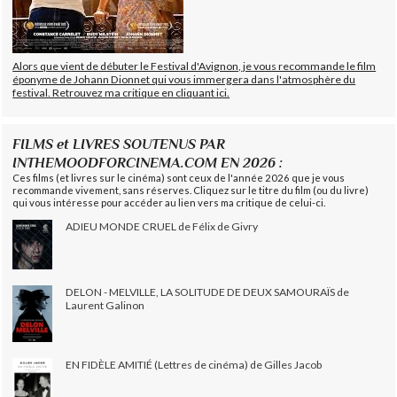
Alors que vient de débuter le Festival d'Avignon, je vous recommande le film
éponyme de Johann Dionnet qui vous immergera dans l'atmosphère du
festival. Retrouvez ma critique en cliquant ici.
FILMS et LIVRES SOUTENUS PAR
INTHEMOODFORCINEMA.COM EN 2026 :
Ces films (et livres sur le cinéma) sont ceux de l'année 2026 que je vous
recommande vivement, sans réserves. Cliquez sur le titre du film (ou du livre)
qui vous intéresse pour accéder au lien vers ma critique de celui-ci.
ADIEU MONDE CRUEL de Félix de Givry
DELON - MELVILLE, LA SOLITUDE DE DEUX SAMOURAÏS de
Laurent Galinon
EN FIDÈLE AMITIÉ (Lettres de cinéma) de Gilles Jacob