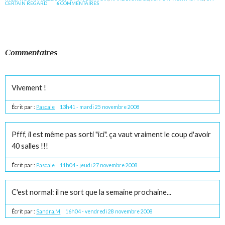
CERTAIN REGARD
6
COMMENTAIRES
Commentaires
Vivement !
Écrit par :
Pascale
13h41
-
mardi 25
novembre 2008
Pfff, il est même pas sorti "ici". ça vaut vraiment le coup d'avoir
40 salles !!!
Écrit par :
Pascale
11h04
-
jeudi 27
novembre 2008
C'est normal: il ne sort que la semaine prochaine...
Écrit par :
Sandra.M
16h04
-
vendredi 28
novembre 2008