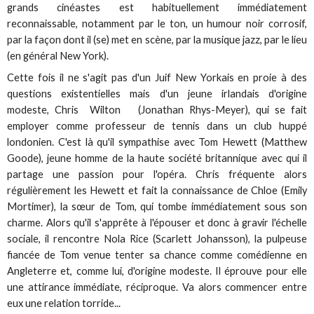
grands cinéastes est habituellement immédiatement
reconnaissable, notamment par le ton, un humour noir corrosif,
par la façon dont il (se) met en scène, par la musique jazz, par le lieu
(en général New York).
Cette fois il ne s'agit pas d'un Juif New Yorkais en proie à des
questions existentielles mais d'un jeune irlandais d'origine
modeste, Chris Wilton (Jonathan Rhys-Meyer), qui se fait
employer comme professeur de tennis dans un club huppé
londonien. C'est là qu'il sympathise avec Tom Hewett (Matthew
Goode), jeune homme de la haute société britannique avec qui il
partage une passion pour l'opéra. Chris fréquente alors
régulièrement les Hewett et fait la connaissance de Chloe (Emily
Mortimer), la sœur de Tom, qui tombe immédiatement sous son
charme. Alors qu'il s'apprête à l'épouser et donc à gravir l'échelle
sociale, il rencontre Nola Rice (Scarlett Johansson), la pulpeuse
fiancée de Tom venue tenter sa chance comme comédienne en
Angleterre et, comme lui, d'origine modeste. Il éprouve pour elle
une attirance immédiate, réciproque. Va alors commencer entre
eux une relation torride...