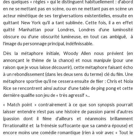
des quelques « règles » qui le distinguent habituellement : d'abord
en ne se mettant pas en scène, ou en ne mettant pas en scène un
acteur mimétique de ses tergiversations existentielles, ensuite en
quittant New York qu'il a tant sublimée. Cette fois, il a en effet
quitté Manhattan pour Londres, Londres d'une luminosité
obscure ou d'une obscurité lumineuse, en tout cas ambiguë, à
l'image du personnage principal, indéfinissable.
Dès la métaphore initiale, Woody Allen nous prévient (en
annonçant le thème de la chance) et nous manipule (pour une
raison que je vous laisse découvrir), cette métaphore faisant écho
à un rebondissement (dans les deux sens du terme) clé du film. Une
métaphore sportive qu'il ne cessera ensuite de filer : Chris et Nola
Rice se rencontrent ainsi autour d'une table de ping pong et cette
dernière qualifie son jeu de « très agressif »...
« Match point » contrairement à ce que son synopsis pourrait
laisser entendre n'est pas une histoire de passion parmi d'autres
(passion dont il filme d'ailleurs et néanmoins brillamment
l'irrationalité et la frénésie suffocante que sa caméra épouse) et
encore moins une comédie romantique (rien à voir avec « Tout le