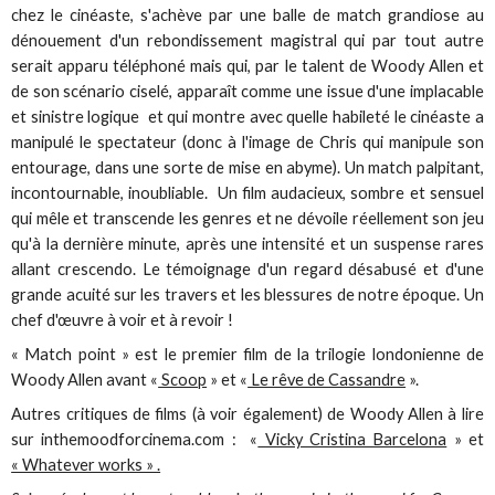
chez le cinéaste, s'achève par une balle de match grandiose au
dénouement d'un rebondissement magistral qui par tout autre
serait apparu téléphoné mais qui, par le talent de Woody Allen et
de son scénario ciselé, apparaît comme une issue d'une implacable
et sinistre logique et qui montre avec quelle habileté le cinéaste a
manipulé le spectateur (donc à l'image de Chris qui manipule son
entourage, dans une sorte de mise en abyme). Un match palpitant,
incontournable, inoubliable. Un film audacieux, sombre et sensuel
qui mêle et transcende les genres et ne dévoile réellement son jeu
qu'à la dernière minute, après une intensité et un suspense rares
allant crescendo. Le témoignage d'un regard désabusé et d'une
grande acuité sur les travers et les blessures de notre époque. Un
chef d'œuvre à voir et à revoir !
« Match point » est le premier film de la trilogie londonienne de
Woody Allen avant «
Scoop
» et «
Le rêve de Cassandre
».
Autres critiques de films (à voir également) de Woody Allen à lire
sur inthemoodforcinema.com : «
Vicky Cristina Barcelona
» et
« Whatever works » .