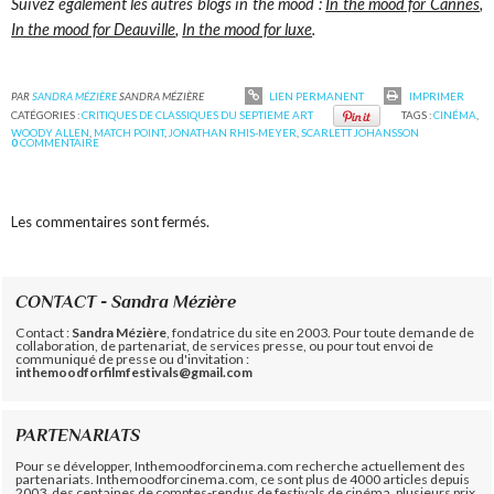
Suivez également les autres blogs in the mood :
In the mood for Cannes
,
In the mood for Deauville
,
In the mood for luxe
.
PAR
SANDRA MÉZIÈRE
SANDRA MÉZIÈRE
LIEN PERMANENT
IMPRIMER
CATÉGORIES :
CRITIQUES DE CLASSIQUES DU SEPTIEME ART
TAGS :
CINÉMA
,
WOODY ALLEN
,
MATCH POINT
,
JONATHAN RHIS-MEYER
,
SCARLETT JOHANSSON
0
COMMENTAIRE
Les commentaires sont fermés.
CONTACT - Sandra Mézière
Contact :
Sandra Mézière
, fondatrice du site en 2003. Pour toute demande de
collaboration, de partenariat, de services presse, ou pour tout envoi de
communiqué de presse ou d'invitation :
inthemoodforfilmfestivals@gmail.com
PARTENARIATS
Pour se développer, Inthemoodforcinema.com recherche actuellement des
partenariats. Inthemoodforcinema.com, ce sont plus de 4000 articles depuis
2003, des centaines de comptes-rendus de festivals de cinéma, plusieurs prix