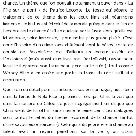
chance. Un thème que l'on pouvait notamment trouver dans « La
Fille sur le pont » de Patrice Leconte. Le fossé qui sépare le
traitement de ce thème dans les deux films est néanmoins
immense : le hiatus est ici celui de la morale puisque dans le film de
Leconte cette chance était en quelque sorte juste alors qu'elle est
ici amorale, voire immorale, ...pour notre plus grand plaisir. C'est
donc l'histoire d'un crime
sans
châtiment dont le héros, sorte de
double de Raskolnikov, est d'ailleurs un lecteur assidu de
Dostoïevski (mais aussi d'un livre sur Dostoïevski, raison pour
laquelle il épatera son futur beau-père sur le sujet), tout comme
Woody Allen à en croire une partie la trame du récit qu'il lui «
emprunte ».
Quel soin du détail pour caractériser ses personnages, aussi bien
dans la tenue de Nola Rice la première fois que Chris la voit que
dans la manière de Chloé de jeter négligemment un disque que
Chris vient de lui offrir, sans même le remercier . Les dialogues
sont tantôt le reflet du thème récurrent de la chance, tantôt
d'une savoureuse noirceur (« Celui qui a dit je préfère la chance au
talent avait un regard pénétrant sur la vie », ou citant