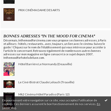
PRIX CINÉMA DAME DES ARTS
BONNES ADRESSES "IN THE MOOD FOR CINEMA"
Désormais, Inthemoodforcinema.com vous propose ses bonnes adresses, à Paris
et ailleurs : hôtels, restaurants... avec, toujours, un lien avec le cinéma. Suivez le
guide ! Cliquez sur le nom de l'établissement qui vous intéresse pour accéder à
l'article le concernant. Retrouvez également de nombreuses autres bonnes
adresses sur mon magazine en ligne consacré à ce sujet depuis 2007,
Inthemoodforhotelsdeluxe.com.
Hôtel Barrière Le Normandy (Deauville)
Le Ciné-Bistrot Claude Lelouch (Trouville)
Mk2 Cinéma Hôtel Paradiso (Paris 12)
En poursuivant votre navigation sur ce site, vous acceptez l'utilisation de
cookies. Ces derniers assurent le bon fonctionnement de nos services.
En
savoir plus
.