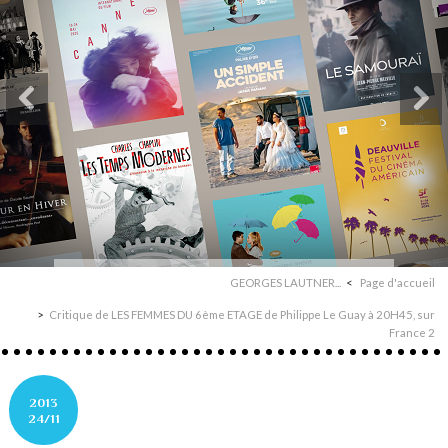
GEORGES LAUTNER...
Page d'accueil
Critique de LES FEMMES DU 6ème ETAGE de Philippe Le Guay à 20H45, sur
France 2
2013
24/11