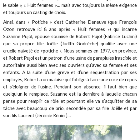
le sable », « Huit femmes »… mais avec toujours la même exigence
et toujours un casting de choix.
Ainsi, dans « Potiche » c’est Catherine Deneuve (que François
Ozon retrouve ici 8 ans après « Huit femmes ») qui incarne
Suzanne Pujol, épouse soumise de Robert Pujol (Fabrice Luchini)
que sa propre fille Joëlle (Judith Godrèche) qualifie avec une
cruelle naïveté de «potiche ». Nous sommes en 1977, en province,
et Robert Pujol est un patron d’une usine de parapluies irascible et
autoritaire aussi bien avec ses ouvriers qu’avec sa femme et ses
enfants. A la suite d’une grève et d’une séquestration par ses
employés, Robert a un malaise qui l’oblige à faire une cure de repos
et s’éloigner de l’usine. Pendant son absence, il faut bien que
quelqu’un le remplace. Suzanne est la dernière à laquelle chacun
pense pour remplir ce rôle et pourtant elle va s’acquitter de sa
tâche avec beaucoup de brio, secondée par sa fille Joëlle et par
son fils Laurent (Jérémie Rénier)…