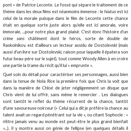
pont » de Patrice Leconte. Le fossé qui sépare le traitement de ce
thème dans les deux films est néanmoins immense : le hiatus est ici
celui de la morale puisque dans le film de Leconte cette chance
était en quelque sorte juste alors qu'elle est ici amorale, voire
immorale, ...pour notre plus grand plaisir. C'est donc l'histoire d'un
crime
sans
châtiment dont le héros, sorte de double de
Raskolnikov, est d'ailleurs un lecteur assidu de Dostoïevski (mais
aussi d'un livre sur Dostoïevski, raison pour laquelle il épatera son
futur beau-père sur le sujet), tout comme Woody Allen à en croire
une partie la trame du récit qu'il lui « emprunte ».
Quel soin du détail pour caractériser ses personnages, aussi bien
dans la tenue de Nola Rice la première fois que Chris la voit que
dans la manière de Chloé de jeter négligemment un disque que
Chris vient de lui offrir, sans même le remercier . Les dialogues
sont tantôt le reflet du thème récurrent de la chance, tantôt
d'une savoureuse noirceur (« Celui qui a dit je préfère la chance au
talent avait un regard pénétrant sur la vie », ou citant Sophocle : «
n'être jamais venu au monde est peut-être le plus grand bienfait
»...). Il y montre aussi on génie de l'ellipse (en quelques détails il