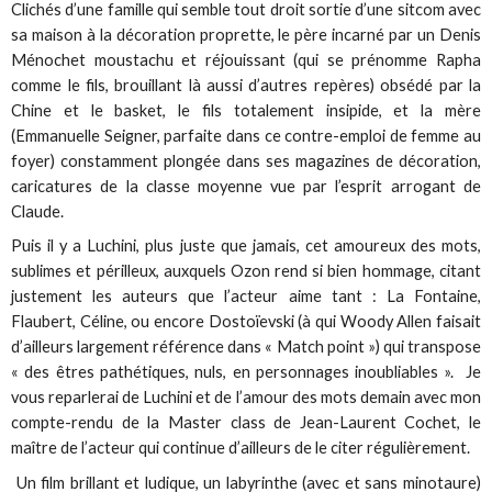
Clichés d’une famille qui semble tout droit sortie d’une sitcom avec
sa maison à la décoration proprette, le père incarné par un Denis
Ménochet moustachu et réjouissant (qui se prénomme Rapha
comme le fils, brouillant là aussi d’autres repères) obsédé par la
Chine et le basket, le fils totalement insipide, et la mère
(Emmanuelle Seigner, parfaite dans ce contre-emploi de femme au
foyer) constamment plongée dans ses magazines de décoration,
caricatures de la classe moyenne vue par l’esprit arrogant de
Claude.
Puis il y a Luchini, plus juste que jamais, cet amoureux des mots,
sublimes et périlleux, auxquels Ozon rend si bien hommage, citant
justement les auteurs que l’acteur aime tant : La Fontaine,
Flaubert, Céline, ou encore Dostoïevski (à qui Woody Allen faisait
d’ailleurs largement référence dans « Match point ») qui transpose
« des êtres pathétiques, nuls, en personnages inoubliables ». Je
vous reparlerai de Luchini et de l’amour des mots demain avec mon
compte-rendu de la Master class de Jean-Laurent Cochet, le
maître de l’acteur qui continue d’ailleurs de le citer régulièrement.
Un film brillant et ludique, un labyrinthe (avec et sans minotaure)