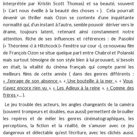
interprétée par Kristin Scott Thomas) et sa beauté, souvent
(« L’art nous éveille à la beauté des choses » ). Cela pourrait
devenir un thriller mais Ozon se contente d’une inquiétante
normalité qui, d’un instant à l’autre, semble pouvoir dériver vers le
drame, toujours latent, retenant ainsi constamment notre
attention. Riche de ses influences et références : de Pasolini
(« Théorème ») à Hitchcock (« Fenêtre sur cour »), ce nouveau film
de François Ozon se situe quelque part entre Chabrol et Polanski
mais surtout témoigne de son style bien à lui prouvant, si besoin
en était, la vitalité du cinéma français qui compte parmi les
meilleurs films de cette année ( dans des genres différents :
« J’enrage de son absence
», «
Une bouteille à la mer
», «
Vous
n’avez encore rien vu
»,
« Les Adieux à la reine
»,
« Comme des
frères
»… ).
Le jeu trouble des acteurs, les angles changeants de la caméra
(souvent trompeurs et doubles, eux aussi) permettent de brouiller
les repères et de mêler les genres cinématographiques, les
perceptions, la fiction et la réalité, de s’amuser avec ce jeu
dangereux et délectable qu’est l’écriture, avec les clichés aussi.