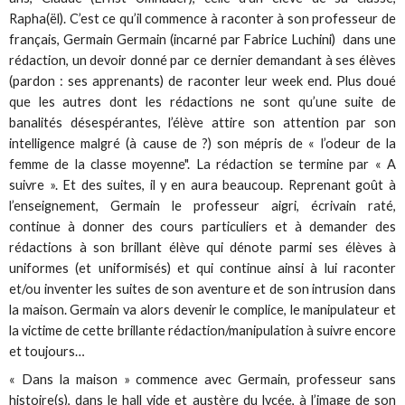
Rapha(ël). C’est ce qu’il commence à raconter à son professeur de
français, Germain Germain (incarné par Fabrice Luchini) dans une
rédaction, un devoir donné par ce dernier demandant à ses élèves
(pardon : ses apprenants) de raconter leur week end. Plus doué
que les autres dont les rédactions ne sont qu’une suite de
banalités désespérantes, l’élève attire son attention par son
intelligence malgré (à cause de ?) son mépris de « l’odeur de la
femme de la classe moyenne". La rédaction se termine par « A
suivre ». Et des suites, il y en aura beaucoup. Reprenant goût à
l’enseignement, Germain le professeur aigri, écrivain raté,
continue à donner des cours particuliers et à demander des
rédactions à son brillant élève qui dénote parmi ses élèves à
uniformes (et uniformisés) et qui continue ainsi à lui raconter
et/ou inventer les suites de son aventure et de son intrusion dans
la maison. Germain va alors devenir le complice, le manipulateur et
la victime de cette brillante rédaction/manipulation à suivre encore
et toujours…
« Dans la maison » commence avec Germain, professeur sans
histoire(s), dans le hall vide et austère du lycée, à l’image de son