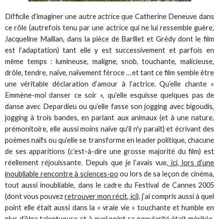
Difficile d’imaginer une autre actrice que Catherine Deneuve dans
ce rôle (autrefois tenu par une actrice qui ne lui ressemble guère,
Jacqueline Maillan, dans la pièce de Barillet et Grédy dont le film
est l’adaptation) tant elle y est successivement et parfois en
même temps : lumineuse, maligne, snob, touchante, malicieuse,
drôle, tendre, naïve, naïvement féroce …et tant ce film semble être
une véritable déclaration d’amour à l’actrice. Qu’elle chante «
Emmène-moi danser ce soir », qu’elle esquisse quelques pas de
danse avec Depardieu ou qu’elle fasse son jogging avec bigoudis,
jogging à trois bandes, en parlant aux animaux (et à une nature,
prémonitoire, elle aussi moins naïve qu'il n'y paraît) et écrivant des
poèmes naïfs ou qu’elle se transforme en leader politique, chacune
de ses apparitions (c’est-à-dire une grosse majorité du film) est
réellement réjouissante. Depuis que je l’avais vue,
ici, lors d’une
inoubliable rencontre à sciences-po
ou lors de sa leçon de cinéma,
tout aussi inoubliable, dans le cadre du Festival de Cannes 2005
(dont vous pouvez
retrouver mon récit, ici
), j’ai compris aussi à quel
point elle était aussi dans la « vraie vie » touchante et humble en
plus d’être talentueuse et à quel point sa popularité était méritée.