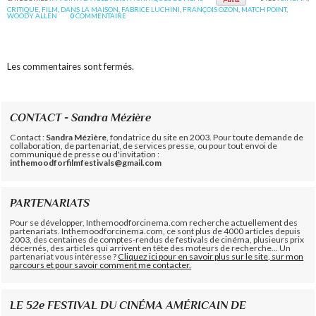
CRITIQUE
,
FILM
,
DANS LA MAISON
,
FABRICE LUCHINI
,
FRANÇOIS OZON
,
MATCH POINT
,
WOODY ALLEN
0
COMMENTAIRE
Les commentaires sont fermés.
CONTACT - Sandra Mézière
Contact :
Sandra Mézière
, fondatrice du site en 2003. Pour toute demande de
collaboration, de partenariat, de services presse, ou pour tout envoi de
communiqué de presse ou d'invitation :
inthemoodforfilmfestivals@gmail.com
PARTENARIATS
Pour se développer, Inthemoodforcinema.com recherche actuellement des
partenariats. Inthemoodforcinema.com, ce sont plus de 4000 articles depuis
2003, des centaines de comptes-rendus de festivals de cinéma, plusieurs prix
décernés, des articles qui arrivent en tête des moteurs de recherche... Un
partenariat vous intéresse ?
Cliquez ici pour en savoir plus sur le site, sur mon
parcours et pour savoir comment me contacter.
LE 52e FESTIVAL DU CINÉMA AMÉRICAIN DE