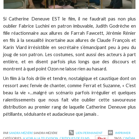
Si Catherine Deneuve EST le film, il ne faudrait pas non plus
oublier Fabrice Luchini en patron imbuvable, Judith Godrèche en
fille réactionnaire aux allures de Farrah Fawcett, Jérémie Rénier
en fils à la sexualité incertaine aux allures de Claude François et
Karin Viard irrésistible en secrétaire s’émancipant peu à peu du
joug de son patron. Les costumes, sont aussi des acteurs à part
entière, et en disent parfois plus longs que des discours et
montrent à quel point Ozon ne laisse rien au hasard.
Un film à la fois drôle et tendre, nostalgique et caustique dont on
ressort avec l’envie de chanter, comme Ferrat et Suzanne, « C’est
beau la vie »…malgré un scénario parfois irrégulier et quelques
ralentissements que nous fait vite oublier cette savoureuse
distribution au premier rang de laquelle Catherine Deneuve plus
pétillante, séduisante et audacieuse que jamais .
PAR
SANDRA MÉZIÈRE
SANDRA MÉZIÈRE
LIEN PERMANENT
IMPRIMER
CATÉGORIES :
A VOIR A LA TELEVISION : CRITIQUES DE FILMS
TAGS :
CINÉMA
,