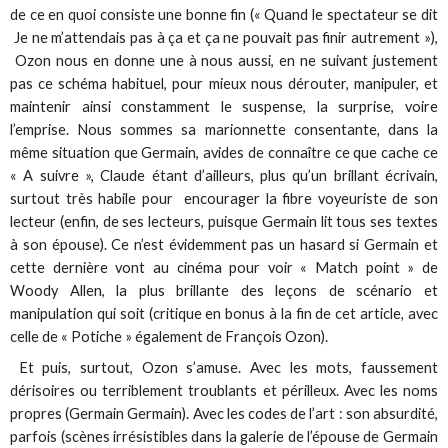
de ce en quoi consiste une bonne fin (« Quand le spectateur se dit
Je ne m’attendais pas à ça et ça ne pouvait pas finir autrement »),
Ozon nous en donne une à nous aussi, en ne suivant justement
pas ce schéma habituel, pour mieux nous dérouter, manipuler, et
maintenir ainsi constamment le suspense, la surprise, voire
l’emprise. Nous sommes sa marionnette consentante, dans la
même situation que Germain, avides de connaître ce que cache ce
« A suivre », Claude étant d’ailleurs, plus qu’un brillant écrivain,
surtout très habile pour encourager la fibre voyeuriste de son
lecteur (enfin, de ses lecteurs, puisque Germain lit tous ses textes
à son épouse). Ce n’est évidemment pas un hasard si Germain et
cette dernière vont au cinéma pour voir « Match point » de
Woody Allen, la plus brillante des leçons de scénario et
manipulation qui soit (critique en bonus à la fin de cet article, avec
celle de « Potiche » également de François Ozon).
Et puis, surtout, Ozon s’amuse. Avec les mots, faussement
dérisoires ou terriblement troublants et périlleux. Avec les noms
propres (Germain Germain). Avec les codes de l’art : son absurdité,
parfois (scènes irrésistibles dans la galerie de l’épouse de Germain