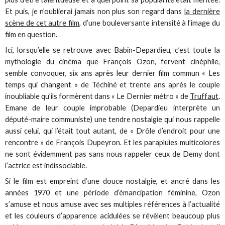
Et puis, je n’oublierai jamais non plus son regard dans
la dernière
scène de cet autre film
, d’une bouleversante intensité à l’image du
film en question.
Ici, lorsqu’elle se retrouve avec Babin-Depardieu, c’est toute la
mythologie du cinéma que François Ozon, fervent cinéphile,
semble convoquer, six ans après leur dernier film commun « Les
temps qui changent » de Téchiné et trente ans après le couple
inoubliable qu’ils formèrent dans « Le Dernier métro » de
Truffaut
.
Emane de leur couple improbable (Depardieu interprète un
député-maire communiste) une tendre nostalgie qui nous rappelle
aussi celui, qui l’était tout autant, de « Drôle d’endroit pour une
rencontre » de François Dupeyron. Et les parapluies multicolores
ne sont évidemment pas sans nous rappeler ceux de Demy dont
l’actrice est indissociable.
Si le film est empreint d’une douce nostalgie, et ancré dans les
années 1970 et une période d’émancipation féminine, Ozon
s’amuse et nous amuse avec ses multiples références à l’actualité
et les couleurs d’apparence acidulées se révèlent beaucoup plus