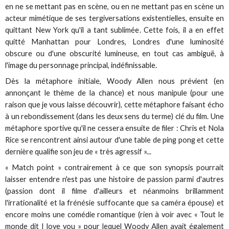
en ne se mettant pas en scène, ou en ne mettant pas en scène un
acteur mimétique de ses tergiversations existentielles, ensuite en
quittant New York qu'il a tant sublimée. Cette fois, il a en effet
quitté Manhattan pour Londres, Londres d'une luminosité
obscure ou d'une obscurité lumineuse, en tout cas ambiguë, à
l'image du personnage principal, indéfinissable.
Dès la métaphore initiale, Woody Allen nous prévient (en
annonçant le thème de la chance) et nous manipule (pour une
raison que je vous laisse découvrir), cette métaphore faisant écho
à un rebondissement (dans les deux sens du terme) clé du film. Une
métaphore sportive qu'il ne cessera ensuite de filer : Chris et Nola
Rice se rencontrent ainsi autour d'une table de ping pong et cette
dernière qualifie son jeu de « très agressif »...
« Match point » contrairement à ce que son synopsis pourrait
laisser entendre n'est pas une histoire de passion parmi d'autres
(passion dont il filme d'ailleurs et néanmoins brillamment
l'irrationalité et la frénésie suffocante que sa caméra épouse) et
encore moins une comédie romantique (rien à voir avec « Tout le
monde dit I love you » pour lequel Woody Allen avait également