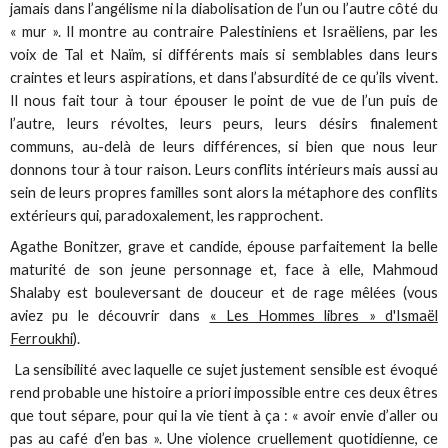
jamais dans l’angélisme ni la diabolisation de l’un ou l’autre côté du
« mur ». Il montre au contraire Palestiniens et Israëliens, par les
voix de Tal et Naïm, si différents mais si semblables dans leurs
craintes et leurs aspirations, et dans l’absurdité de ce qu’ils vivent.
Il nous fait tour à tour épouser le point de vue de l’un puis de
l’autre, leurs révoltes, leurs peurs, leurs désirs finalement
communs, au-delà de leurs différences, si bien que nous leur
donnons tour à tour raison. Leurs conflits intérieurs mais aussi au
sein de leurs propres familles sont alors la métaphore des conflits
extérieurs qui, paradoxalement, les rapprochent.
Agathe Bonitzer, grave et candide, épouse parfaitement la belle
maturité de son jeune personnage et, face à elle, Mahmoud
Shalaby est bouleversant de douceur et de rage mêlées (vous
aviez pu le découvrir dans
« Les Hommes libres » d'Ismaël
Ferroukhi
).
La sensibilité avec laquelle ce sujet justement sensible est évoqué
rend probable une histoire a priori impossible entre ces deux êtres
que tout sépare, pour qui la vie tient à ça : « avoir envie d’aller ou
pas au café d’en bas ». Une violence cruellement quotidienne, ce