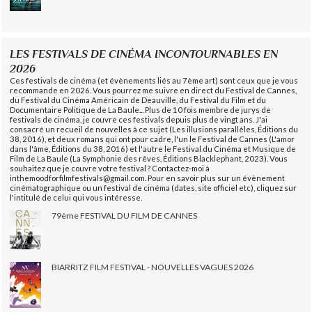
LES FESTIVALS DE CINÉMA INCONTOURNABLES EN
2026
Ces festivals de cinéma (et évènements liés au 7ème art) sont ceux que je vous
recommande en 2026. Vous pourrez me suivre en direct du Festival de Cannes,
du Festival du Cinéma Américain de Deauville, du Festival du Film et du
Documentaire Politique de La Baule... Plus de 10 fois membre de jurys de
festivals de cinéma, je couvre ces festivals depuis plus de vingt ans. J'ai
consacré un recueil de nouvelles à ce sujet (Les illusions parallèles, Éditions du
38, 2016), et deux romans qui ont pour cadre, l'un le Festival de Cannes (L'amor
dans l'âme, Éditions du 38, 2016) et l'autre le Festival du Cinéma et Musique de
Film de La Baule (La Symphonie des rêves, Éditions Blacklephant, 2023). Vous
souhaitez que je couvre votre festival ? Contactez-moi à
inthemoodforfilmfestivals@gmail.com. Pour en savoir plus sur un évènement
cinématographique ou un festival de cinéma (dates, site officiel etc), cliquez sur
l'intitulé de celui qui vous intéresse.
79ème FESTIVAL DU FILM DE CANNES
BIARRITZ FILM FESTIVAL - NOUVELLES VAGUES 2026