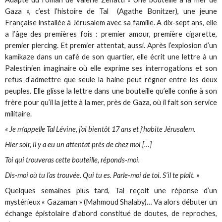
Gaza », c’est l’histoire de Tal (Agathe Bonitzer), une jeune
Française installée à Jérusalem avec sa famille. A dix-sept ans, elle
a l’âge des premières fois : premier amour, première cigarette,
premier piercing. Et premier attentat, aussi. Après l’explosion d’un
kamikaze dans un café de son quartier, elle écrit une lettre à un
Palestinien imaginaire où elle exprime ses interrogations et son
refus d’admettre que seule la haine peut régner entre les deux
peuples. Elle glisse la lettre dans une bouteille qu’elle confie à son
frère pour qu’il la jette à la mer, près de Gaza, où il fait son service
militaire.
« Je m’appelle Tal Lévine, j’ai bientôt 17 ans et j’habite Jérusalem.
Hier soir, il y a eu un attentat près de chez moi […]
Toi qui trouveras cette bouteille, réponds-moi.
Dis-moi où tu l’as trouvée. Qui tu es. Parle-moi de toi. S’il te plaît. »
Quelques semaines plus tard, Tal reçoit une réponse d’un
mystérieux « Gazaman » (Mahmoud Shalaby)… Va alors débuter un
échange épistolaire d’abord constitué de doutes, de reproches,