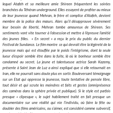
lequel Atafeh et sa meilleure amie Shireen fréquentent les soirées
branchées du Téhéran underground. Elles essayent de profiter au mieux
de leur jeunesse quand Mehran, le frère et complice d’Atafeh, devient
membre de la police des mœurs. Alors qu’il désapprouve sévèrement
leur besoin de liberté, Mehran tombe amoureux de Shireen. Ses
sentiments vont vite tourner à l’obsession et mettre à l’épreuve l’amitié
des jeunes filles. « En secret » a reçu le prix du public du dernier
Festival de Sundance. Le film montre ce qui devrait être la légèreté de la
jeunesse mais qui est étouffée par le poids l’intégrisme, dont la seule
lueur d’espoir semble être dans la fuite, là où le bonheur semble être
condamné au secret. La jeune et talentueuse actrice Sarah Kazemy,
présente à Saint Jean de Luz a ainsi expliqué que si elle retournait en
Iran, elle ne pourrait sans doute plus en sortir. Bouleversant témoignage
sur un Etat qui oppresse la jeunesse, toute tentative de pensée libre,
tout désir et qui scrute les moindres et faits et gestes (omniprésence
des caméras dans la sphère privée et publique). Si le style est parfois
presque « clipesque », le sujet habilement traité en fait presque un
documentaire sur une réalité qui nie l’individu, où faire la fête ou
doubler des films américains, ou s’aimer, est considéré comme subversif,