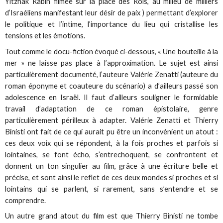
Yitzhak Rabin filmée sur la place des Rois, au milieu de milliers
d’Israéliens manifestant leur désir de paix ) permettant d’explorer
le politique et l’intime, l’importance du lieu qui cristallise les
tensions et les émotions.
Tout comme le docu-fiction évoqué ci-dessous, « Une bouteille à la
mer » ne laisse pas place à l’approximation. Le sujet est ainsi
particulièrement documenté, l’auteure Valérie Zenatti (auteure du
roman éponyme et coauteure du scénario) a d’ailleurs passé son
adolescence en Israël. Il faut d’ailleurs souligner le formidable
travail d’adaptation de ce roman épistolaire, genre
particulièrement périlleux à adapter. Valérie Zenatti et Thierry
Binisti ont fait de ce qui aurait pu être un inconvénient un atout :
ces deux voix qui se répondent, à la fois proches et parfois si
lointaines, se font écho, s’entrechoquent, se confrontent et
donnent un ton singulier au film, grâce à une écriture belle et
précise, et sont ainsi le reflet de ces deux mondes si proches et si
lointains qui se parlent, si rarement, sans s’entendre et se
comprendre.
Un autre grand atout du film est que Thierry Binisti ne tombe