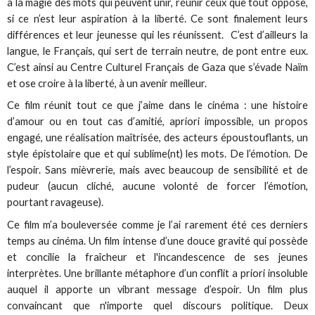
à la magie des mots qui peuvent unir, réunir ceux que tout oppose,
si ce n’est leur aspiration à la liberté. Ce sont finalement leurs
différences et leur jeunesse qui les réunissent. C’est d’ailleurs la
langue, le Français, qui sert de terrain neutre, de pont entre eux.
C’est ainsi au Centre Culturel Français de Gaza que s’évade Naïm
et ose croire à la liberté, à un avenir meilleur.
Ce film réunit tout ce que j’aime dans le cinéma : une histoire
d’amour ou en tout cas d’amitié, apriori impossible, un propos
engagé, une réalisation maîtrisée, des acteurs époustouflants, un
style épistolaire que et qui sublime(nt) les mots. De l’émotion. De
l’espoir. Sans mièvrerie, mais avec beaucoup de sensibilité et de
pudeur (aucun cliché, aucune volonté de forcer l’émotion,
pourtant ravageuse).
Ce film m’a bouleversée comme je l’ai rarement été ces derniers
temps au cinéma. Un film intense d’une douce gravité qui possède
et concilie la fraîcheur et l'incandescence de ses jeunes
interprètes. Une brillante métaphore d’un conflit a priori insoluble
auquel il apporte un vibrant message d’espoir. Un film plus
convaincant que n'importe quel discours politique. Deux