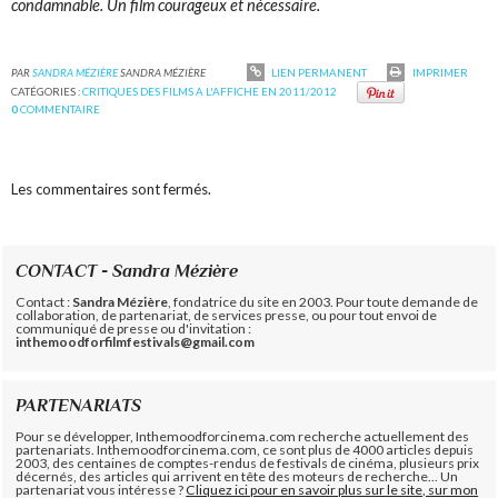
condamnable. Un film courageux et nécessaire.
PAR
SANDRA MÉZIÈRE
SANDRA MÉZIÈRE
LIEN PERMANENT
IMPRIMER
CATÉGORIES :
CRITIQUES DES FILMS A L'AFFICHE EN 2011/2012
0
COMMENTAIRE
Les commentaires sont fermés.
CONTACT - Sandra Mézière
Contact :
Sandra Mézière
, fondatrice du site en 2003. Pour toute demande de
collaboration, de partenariat, de services presse, ou pour tout envoi de
communiqué de presse ou d'invitation :
inthemoodforfilmfestivals@gmail.com
PARTENARIATS
Pour se développer, Inthemoodforcinema.com recherche actuellement des
partenariats. Inthemoodforcinema.com, ce sont plus de 4000 articles depuis
2003, des centaines de comptes-rendus de festivals de cinéma, plusieurs prix
décernés, des articles qui arrivent en tête des moteurs de recherche... Un
partenariat vous intéresse ?
Cliquez ici pour en savoir plus sur le site, sur mon