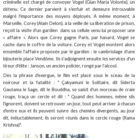
criminelle est chargé de convoyer Vogel (Gian Maria Volonte), un
détenu. Ce dernier parvient à s'enfuir et demeure introuvable
malgré l'importance des moyens déployés. A même moment, à
Marseille, Corey (Alain Delon), à la veille de sa libération de prison,
reçoit la visite d'un gardien dans sa cellule venu lui proposer une
« affaire ». Alors que Corey gagne Paris, par hasard, Vogel se
cache dans le coffre de la voiture. Corey et Vogel montent alors
ensemble l'affaire proposée par le gardien : le cambriolage d'une
bijouterie place Vendôme. Ils s'adjoignent ensuite les services d'un
tireur d'élite : Janson, un ancien policier, rongé par l'alcool.
Dès la phrase d'exergue, le film est placé sous le sceau de la
noirceur et la fatalité : " Çakyamuni le Solitaire, dit Siderta
Gautama le Sage, dit le Bouddha, se saisit d'un morceau de craie
rouge, traça un cercle et dit : " Quand des hommes, même sils
l'ignorent, doivent se retrouver un jour, tout peut arriver à chacun
d'entre eux et ils peuvent suivre des chemins divergents, au jour
dit, inéluctablement, ils seront réunis dans le cercle rouge (Rama
Krishna)".