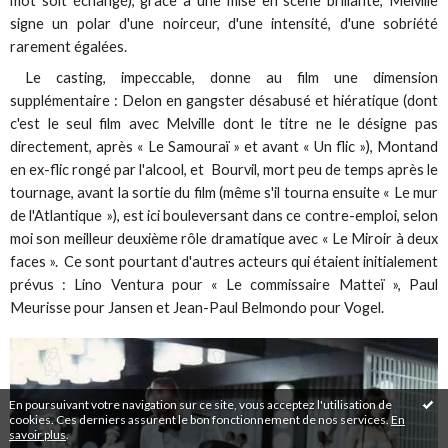
mot soit échangé), grâce à une mise en scène brillante, Melville
signe un polar d'une noirceur, d'une intensité, d'une sobriété
rarement égalées.
Le casting, impeccable, donne au film une dimension
supplémentaire : Delon en gangster désabusé et hiératique (dont
c'est le seul film avec Melville dont le titre ne le désigne pas
directement, après « Le Samouraï » et avant « Un flic »), Montand
en ex-flic rongé par l'alcool, et Bourvil, mort peu de temps après le
tournage, avant la sortie du film (même s'il tourna ensuite « Le mur
de l'Atlantique »), est ici bouleversant dans ce contre-emploi, selon
moi son meilleur deuxième rôle dramatique avec « Le Miroir à deux
faces ». Ce sont pourtant d'autres acteurs qui étaient initialement
prévus : Lino Ventura pour « Le commissaire Matteï », Paul
Meurisse pour Jansen et Jean-Paul Belmondo pour Vogel.
En poursuivant votre navigation sur ce site, vous acceptez l'utilisation de
cookies. Ces derniers assurent le bon fonctionnement de nos services.
En
savoir plus
.