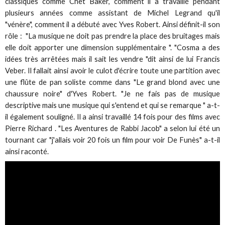
classiques comme Chet Baker, comment il a travaillé pendant
plusieurs années comme assistant de Michel Legrand qu'il
"vénère", comment il a débuté avec Yves Robert. Ainsi définit-il son
rôle : "La musique ne doit pas prendre la place des bruitages mais
elle doit apporter une dimension supplémentaire ". "Cosma a des
idées très arrêtées mais il sait les vendre "dit ainsi de lui Francis
Veber. Il fallait ainsi avoir le culot d'écrire toute une partition avec
une flûte de pan soliste comme dans "Le grand blond avec une
chaussure noire" d'Yves Robert. "Je ne fais pas de musique
descriptive mais une musique qui s'entend et qui se remarque " a-t-
il également souligné. Il a ainsi travaillé 14 fois pour des films avec
Pierre Richard . "Les Aventures de Rabbi Jacob" a selon lui été un
tournant car "j'allais voir 20 fois un film pour voir De Funès" a-t-il
ainsi raconté.