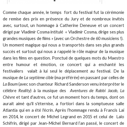
Comme chaque année, le temps fort du festival fut la cérémonie
de remise des prix en présence du Jury et de nombreux invités
avec, surtout, un hommage à Catherine Deneuve et un concert
dirigé par Vladimir Cosma intitulé « Vladimir Cosma, dirige ses plus
grandes musiques de films » (avec un Orchestre de 60 musiciens !).
Un moment magique qui nous a transportés dans ses plus grands
succès et surtout qui nous a rappelé le rôle majeur de la musique
dans les films en question. Ponctué de quelques mots du Maestro
entre humour et émotion, ce concert qui a enchanté les
festivaliers valait à lui seul le déplacement au festival. De la
musique de
La septième cible
(ma préférée) en passant par celles de
La Boum
(avec son chanteur Richard Sanderson venu interpréter le
célèbre
Reality
) à la musique des
Aventures de
Rabbi Jacob, La
Chèvre
et tant d'autres, ce fut un moment hors du temps, dont on
aurait aimé qu'il s'éternise, a fortiori dans la somptueuse salle
Atlantia qui en a été l'écrin. Après l’hommage rendu à Francis Lai
en 2014, le concert de Michel Legrand en 2015 et celui de Lalo
Schifrin, dirigé par Jean-Michel Bernard l’an passé, le concert de