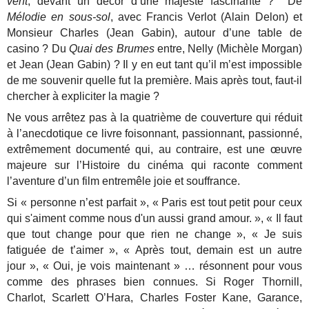
vent
, devant un décor d’une majesté fascinante ? De
Mélodie en sous-sol
, avec Francis Verlot (Alain Delon) et
Monsieur Charles (Jean Gabin), autour d’une table de
casino ? Du
Quai des Brumes
entre, Nelly (Michèle Morgan)
et Jean (Jean Gabin) ? Il y en eut tant qu’il m’est impossible
de me souvenir quelle fut la première. Mais après tout, faut-il
chercher à expliciter la magie ?
Ne vous arrêtez pas à la quatrième de couverture qui réduit
à l’anecdotique ce livre foisonnant, passionnant, passionné,
extrêmement documenté qui, au contraire, est une œuvre
majeure sur l’Histoire du cinéma qui raconte comment
l’aventure d’un film entremêle joie et souffrance.
Si « personne n’est parfait », « Paris est tout petit pour ceux
qui s'aiment comme nous d'un aussi grand amour. », « Il faut
que tout change pour que rien ne change », « Je suis
fatiguée de t’aimer », « Après tout, demain est un autre
jour », « Oui, je vois maintenant » … résonnent pour vous
comme des phrases bien connues. Si Roger Thornill,
Charlot, Scarlett O’Hara, Charles Foster Kane, Garance,