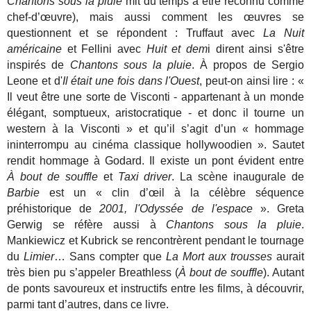
Chantons sous la pluie
mit du temps à être reconnu comme
chef-d’œuvre), mais aussi comment les œuvres se
questionnent et se répondent : Truffaut avec
La Nuit
américaine
et Fellini avec
Huit et dem
i dirent ainsi s'être
inspirés de
Chantons sous la pluie
. À propos de Sergio
Leone et d'
Il était une fois dans l'Ouest
, peut-on ainsi lire : «
Il veut être une sorte de Visconti - appartenant à un monde
élégant, somptueux, aristocratique - et donc il tourne un
western à la Visconti »
et qu’il s’agit d’un « hommage
ininterrompu au cinéma classique hollywoodien ». Sautet
rendit hommage à Godard. Il existe un pont évident entre
À bout de souffle
et
Taxi driver
. La scène inaugurale de
Barbie
est un « clin d’œil à la célèbre séquence
préhistorique de
2001, l'Odyssée de l'espace
».
Greta
Gerwig se réfère aussi à
Chantons sous la pluie
.
Mankiewicz et Kubrick se rencontrèrent pendant le tournage
du
Limier
… Sans compter que
La Mort aux trousses
aurait
très bien pu s’appeler Breathless (
À
bout de souffle
). Autant
de ponts savoureux et instructifs entre les films, à découvrir,
parmi tant d’autres, dans ce livre.