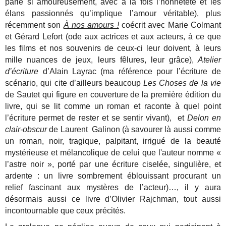
parle si amoureusement, avec à la fois l’honnêteté et les
élans passionnés qu’implique l’amour véritable), plus
récemment son
À nos amours !
coécrit avec Marie Colmant
et Gérard Lefort (ode aux actrices et aux acteurs, à ce que
les films et nos souvenirs de ceux-ci leur doivent, à leurs
mille nuances de jeux, leurs fêlures, leur grâce),
Atelier
d’écriture
d’Alain Layrac (ma référence pour l’écriture de
scénario, qui cite d’ailleurs beaucoup
Les Choses de la vie
de Sautet qui figure en couverture de la première édition du
livre, qui se lit comme un roman et raconte à quel point
l’écriture permet de rester et se sentir vivant), et
Delon en
clair-obscur
de Laurent Galinon (à savourer là aussi comme
un roman, noir, tragique, palpitant, irrigué de la beauté
mystérieuse et mélancolique de celui que l'auteur nomme «
l’astre noir », porté par une écriture ciselée, singulière, et
ardente : un livre sombrement éblouissant procurant un
relief fascinant aux mystères de l’acteur)…, il y aura
désormais aussi ce livre d’Olivier Rajchman, tout aussi
incontournable que ceux précités.