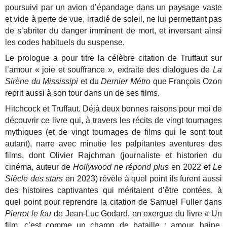
poursuivi par un avion d’épandage dans un paysage vaste
et vide à perte de vue, irradié de soleil, ne lui permettant pas
de s’abriter du danger imminent de mort, et inversant ainsi
les codes habituels du suspense.
Le prologue a pour titre la célèbre citation de Truffaut sur
l’amour « joie et souffrance », extraite des dialogues de
La
Sirène du Mississipi
et du
Dernier Métro
que François Ozon
reprit aussi à son tour dans un de ses films.
Hitchcock et Truffaut. Déjà deux bonnes raisons pour moi de
découvrir ce livre qui, à travers les récits de vingt tournages
mythiques (et de vingt tournages de films qui le sont tout
autant), narre avec minutie les palpitantes aventures des
films, dont Olivier Rajchman (journaliste et historien du
cinéma, auteur de
Hollywood ne répond plus
en 2022 et
Le
Siècle des stars
en 2023) révèle à quel point ils furent aussi
des histoires captivantes qui méritaient d’être contées, à
quel point pour reprendre la citation de Samuel Fuller dans
Pierrot le fou
de Jean-Luc Godard, en exergue du livre « Un
film, c’est comme un champ de bataille : amour, haine,