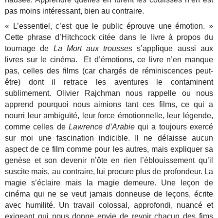
pas moins intéressant, bien au contraire.
« L’essentiel, c’est que le public éprouve une émotion. »
Cette phrase d’Hitchcock citée dans le livre à propos du
tournage de
La Mort aux trousses
s’applique aussi aux
livres sur le cinéma. Et d’émotions, ce livre n’en manque
pas, celles des films (car chargés de réminiscences peut-
être) dont il retrace les aventures le contaminent
sublimement. Olivier Rajchman nous rappelle ou nous
apprend pourquoi nous aimions tant ces films, ce qui a
nourri leur ambiguïté, leur force émotionnelle, leur légende,
comme celles de
Lawrence d’Arabie
qui a toujours exercé
sur moi une fascination indicible. Il ne délaisse aucun
aspect de ce film comme pour les autres, mais expliquer sa
genèse et son devenir n’ôte en rien l’éblouissement qu’il
suscite mais, au contraire, lui procure plus de profondeur. La
magie s’éclaire mais la magie demeure. Une leçon de
cinéma qui ne se veut jamais donneuse de leçons, écrite
avec humilité. Un travail colossal, approfondi, nuancé et
exigeant qui nous donne envie de revoir chacun des fims