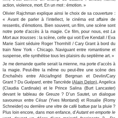
action, violence, mort. En un mot : émotion. »
Olivier Rajchman explique ainsi le choix de sa couverture :
« Avant de parler à l'intellect, le cinéma est affaire de
ressentis, d'émotions. Bien souvent, un film, une scène sont
notre porte d'accès à la magie. Ce film, pour nous, est
La
Mort aux trousses
: la scène, celle qui voit Eve Kendall / Eva
Marie Saint séduire Roger Thornhill / Cary Grant à bord du
train New York - Chicago. Naviguant entre romantisme et
suspense, elle synthétise tous les plaisirs du septième art. »
Je me demande quelle serait la mienne, ma porte d’accès à
la magie. Peut-être la même ou peut-être une scène des
Enchaînés
entre Alicia/Ingrid Bergman et Devlin/Cary
Grant ? Du
Guépard
, entre Tancrède (
Alain Delon)
, Angelica
(Claudia Cardinale) et le Prince Salina (Burt Lancaster)
devant le tableau de Greuze ? D’un Sautet, un dialogue
savoureux entre César (Yves Montand) et Rosalie (Romy
Schneider) ou derrière une vitre de café battue par la pluie ?
Plus loin encore, dans mon enfance, d’
Autant en emporte le