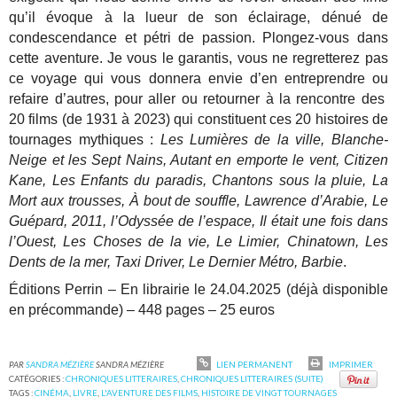
qu’il évoque à la lueur de son éclairage, dénué de
condescendance et pétri de passion. Plongez-vous dans
cette aventure. Je vous le garantis, vous ne regretterez pas
ce voyage qui vous donnera envie d’en entreprendre ou
refaire d’autres, pour aller ou retourner à la rencontre des
20 films (de 1931 à 2023) qui constituent ces 20 histoires de
tournages mythiques :
Les Lumières de la ville, Blanche-
Neige et les Sept Nains, Autant en emporte le vent, Citizen
Kane, Les Enfants du paradis, Chantons sous la pluie, La
Mort aux trousses, À bout de souffle, Lawrence d’Arabie, Le
Guépard, 2011, l’Odyssée de l’espace, Il était une fois dans
l’Ouest, Les Choses de la vie, Le Limier, Chinatown, Les
Dents de la mer, Taxi Driver, Le Dernier Métro, Barbie
.
Éditions Perrin – En librairie le 24.04.2025 (déjà disponible
en précommande) – 448 pages – 25 euros
PAR
SANDRA MÉZIÈRE
SANDRA MÉZIÈRE
LIEN PERMANENT
IMPRIMER
CATÉGORIES :
CHRONIQUES LITTERAIRES
,
CHRONIQUES LITTERAIRES (SUITE)
TAGS :
CINÉMA
,
LIVRE
,
L'AVENTURE DES FILMS
,
HISTOIRE DE VINGT TOURNAGES