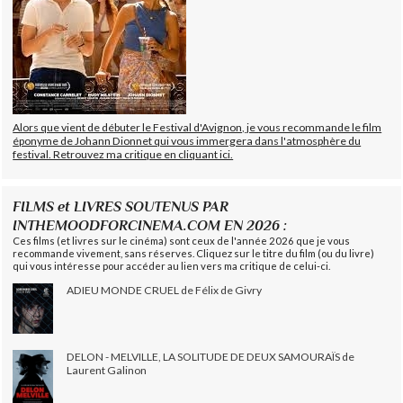
Alors que vient de débuter le Festival d'Avignon, je vous recommande le film
éponyme de Johann Dionnet qui vous immergera dans l'atmosphère du
festival. Retrouvez ma critique en cliquant ici.
FILMS et LIVRES SOUTENUS PAR
INTHEMOODFORCINEMA.COM EN 2026 :
Ces films (et livres sur le cinéma) sont ceux de l'année 2026 que je vous
recommande vivement, sans réserves. Cliquez sur le titre du film (ou du livre)
qui vous intéresse pour accéder au lien vers ma critique de celui-ci.
ADIEU MONDE CRUEL de Félix de Givry
DELON - MELVILLE, LA SOLITUDE DE DEUX SAMOURAÏS de
Laurent Galinon