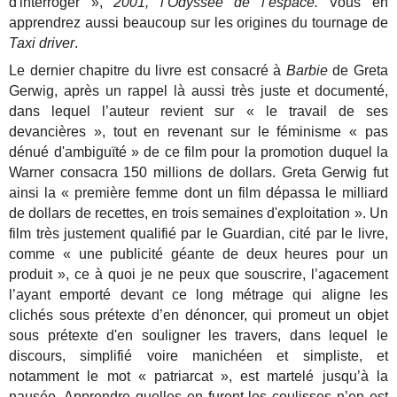
d'interroger »,
2001, l’Odyssée de l’espace.
Vous en
apprendrez aussi beaucoup sur les origines du tournage de
Taxi driver
.
Le dernier chapitre du livre est consacré à
Barbie
de Greta
Gerwig, après un rappel là aussi très juste et documenté,
dans lequel l’auteur revient sur « le travail de ses
devancières », tout en revenant sur le
féminisme « pas
dénué d'ambiguïté » de ce film pour la promotion duquel la
Warner consacra 150 millions de dollars. Greta Gerwig fut
ainsi la « première femme dont un film dépassa le milliard
de dollars de recettes, en trois semaines d'exploitation ». Un
film très justement qualifié par le Guardian, cité par le livre,
comme « une publicité géante de deux heures pour un
produit », ce à quoi je ne peux que souscrire, l’agacement
l’ayant emporté devant ce long métrage qui aligne les
clichés sous prétexte d’en dénoncer, qui promeut un objet
sous prétexte d'en souligner les travers, dans lequel le
discours, simplifié voire manichéen et simpliste, et
notamment le mot « patriarcat », est martelé jusqu’à la
nausée. Apprendre quelles en furent les coulisses n’en est