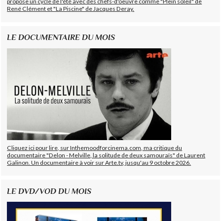
propose un cycle de l'été avec des chefs-d'oeuvre comme "Plein soleil" de
René Clément et "La Piscine" de Jacques Deray.
LE DOCUMENTAIRE DU MOIS
Cliquez ici pour lire, sur Inthemoodforcinema.com, ma critique du
documentaire "Delon - Melville, la solitude de deux samouraïs" de Laurent
Galinon. Un documentaire à voir sur Arte.tv, jusqu'au 9 octobre 2026.
LE DVD/VOD DU MOIS