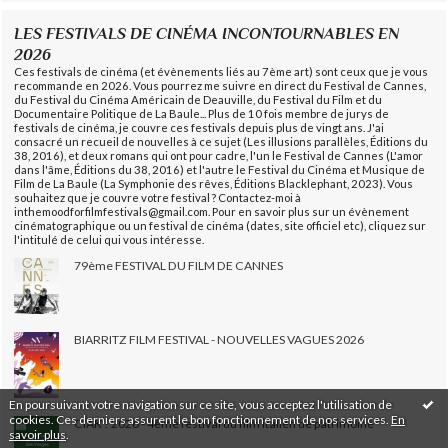
LES FESTIVALS DE CINÉMA INCONTOURNABLES EN
2026
Ces festivals de cinéma (et évènements liés au 7ème art) sont ceux que je vous
recommande en 2026. Vous pourrez me suivre en direct du Festival de Cannes,
du Festival du Cinéma Américain de Deauville, du Festival du Film et du
Documentaire Politique de La Baule... Plus de 10 fois membre de jurys de
festivals de cinéma, je couvre ces festivals depuis plus de vingt ans. J'ai
consacré un recueil de nouvelles à ce sujet (Les illusions parallèles, Éditions du
38, 2016), et deux romans qui ont pour cadre, l'un le Festival de Cannes (L'amor
dans l'âme, Éditions du 38, 2016) et l'autre le Festival du Cinéma et Musique de
Film de La Baule (La Symphonie des rêves, Éditions Blacklephant, 2023). Vous
souhaitez que je couvre votre festival ? Contactez-moi à
inthemoodforfilmfestivals@gmail.com. Pour en savoir plus sur un évènement
cinématographique ou un festival de cinéma (dates, site officiel etc), cliquez sur
l'intitulé de celui qui vous intéresse.
79ème FESTIVAL DU FILM DE CANNES
BIARRITZ FILM FESTIVAL - NOUVELLES VAGUES 2026
En poursuivant votre navigation sur ce site, vous acceptez l'utilisation de
cookies. Ces derniers assurent le bon fonctionnement de nos services.
En
CIAK ! 2026 - 4ème festival du film italien de patrimoine
savoir plus
.